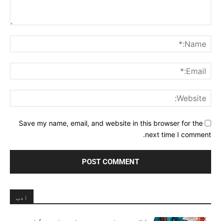
Comment:
me:*
ail:*
ite:
Save my name, email, and website in this browser for the
next time I comment.
ادب