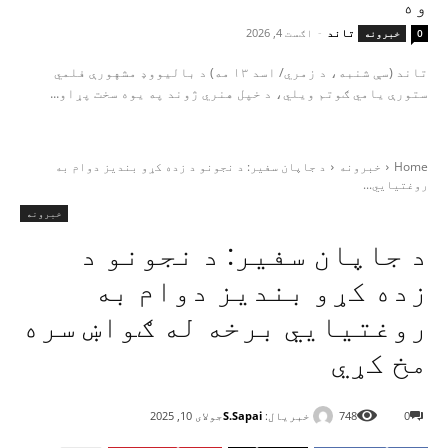
وه
تاند
-
اګست 4, 2026
0
خبرونه
تاند (سې شنبه، د زمري/ اسد ۱۳ مه) د بالیووډ مشهورې فلمي
ستورې یامي ګوتم ویلي، د خپل هنري ژوند په یوه سخت پړاو...