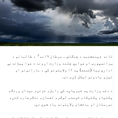
تاند『پنجشنبه د چنګاښ ـ سرطان ۱۹مه』د طالبانو د
ټرانسپورټ او هوايي چلند وزارت اړوند د هوا پېژندنې
ادارې سبا (جمعه) په ۱۲ ولایتونو کې د بارانونو او
تېزو بادونو اټکل کړی دی.
د دغه وزارت په خبرپاڼه کې زابل، غزنی، میدان وردګ،
پکتیا، پکتیکا، خوست، لوګر، لغمان، ننګرهار، کنړ،
نورستان او بدخشان ولایتونه یاد شوي دي.
سرچینه زیاتوي چې په یادو ولایتونو کې، له ۱۰ څخه تر