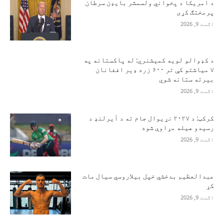
د امریکا د پخواني ولسمشر بایډن سرطان
پرمختګ کړی
اګست 9, 2026
د کډوالو لویه کمېشنري: له پاکستانه په
۷ میاشتو کې تر ۶۰۰ زره ډېر افغانان
بېرته ستانه شوي
اګست 9, 2026
کرکټ: د ۲۰۲۷ نړیوال جام ته د آیرلنډ د
رسېدو هیله مړاوې شوه
اګست 9, 2026
عبدالعظیم بدخشي خپل بیلاروسي سیال مات
کړ
اګست 9, 2026