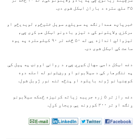
۳۵ ملي متره د باران اټکل شوی دی.
خبرپاڼه همدارنګه په سویلي، سوېل ختیځو، لوېدیځو او
مرکزي ولایتونو کې د تېزو بادونو اټکل هم کړی چې،
تېزوالي اندازه یې له ۵۰ څخه تر ۹۰ کیلومتره په یوه
ساعت کې اټکل شوی دی.
دغه اټکل داسې مهال کېږي چې، د روانې اوونۍ په پیل کې
په ننګرهار کې د سېلابونو او ورښتونو له امله دوه
کوچنیانو ژوند بایلود او پنځه تنه نور ژوبل شول.
دغه راز تر ۵ زره جریبه زیاته کرنیزه ځمکه سیلابونو
ړنګه او تر ۳۰۰ کورونه یې ویجاړ کړل.
E-mail
LinkedIn
Twitter
Facebook