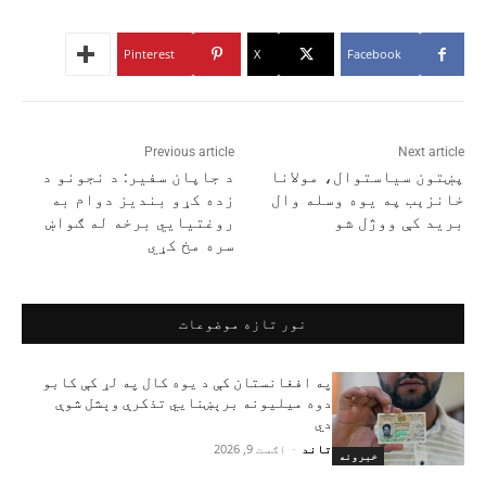
Pinterest
X
Facebook
Previous article
Next article
پښتون سیاستوال، مولانا
د جاپان سفیر: د نجونو د
خانزېب په یوه وسله وال
زده کړو بندیز دوام به
برید کې ووژل شو
روغتیایي برخه له ګواښ
سره مخ کړي
نور تازه موضوعات
په افغانستان کې د یوه کال په لړ کې کابو
دوه میلیونه برېښنايي تذکرې وېشل شوې
دي
تاند
-
اګست 9, 2026
خبرونه