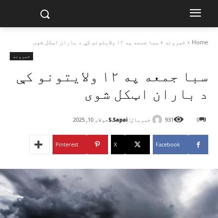
Home
خبرونه
سبا جمعه په ۱۲ ولایتونو کې د باران اټکل شوی
خبرونه
سبا جمعه په ۱۲ ولایتونو کې
د باران اټکل شوی
خبریال:
S.Sapai
0
931
جولای 10, 2025
Pinterest
X
Facebook