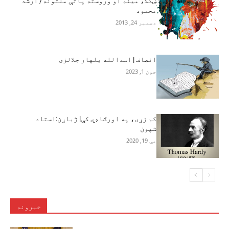
ښکلا، مينه او وروسته پاتې ملتونه/ ارشد
محمود
دسمبر 24, 2013
انصاف | اسدالله بلهار جلالزی
جون 1, 2023
کم زړی، په اورګاډي کې| ژباړن:استاد
شپون
مې 19, 2020
خبرونه