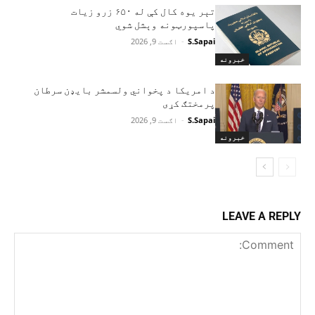
تېر یوه کال کې له ۶۵۰ زرو زیات
پاسپورټونه وېشل شوي
S.Sapai
-
اګست 9, 2026
خبرونه
د امریکا د پخواني ولسمشر بایډن سرطان
پرمختګ کړی
S.Sapai
-
اګست 9, 2026
خبرونه
LEAVE A REPLY