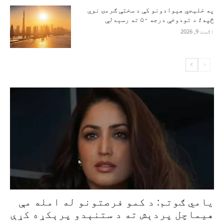
په خلیجي هېوادونو کې د سختې ګرمۍ نوې
څپه؛ د تودوخې درجه ۵۰ ته رسېدلې
اګست 9, 2026
یامي ګوتم: د کمو فرصتونو له امله مې
هیماچل پردېش ته د ستنېدو پرېکړه کړې