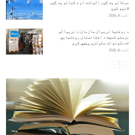
مرغانو په څېر الوتنه او د کبانو په څېر
لامبو کوي
اګست 8, 2026
د روغتیا نړیوال سازمان: د نړیوالو
مرستو کمښت د افغانستان روغتیايي
خدمتونو ته ستونزې پېښې کړي
اګست 8, 2026