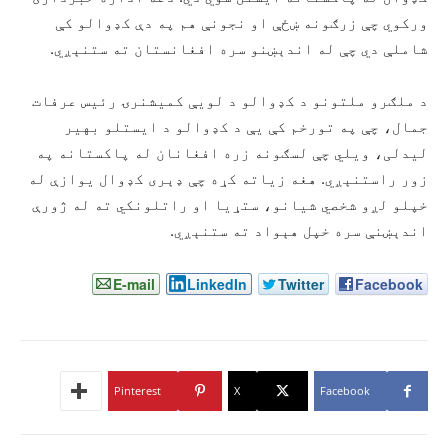
ورکوي چې زرګونه ښځې او نجونې هم په دې کډوالو کې
شاملې دي چې له اندېښنو سره افغانستان ته ستنېږي.
د ملګرو ملتونو د کډوالو د لویې کمیشنرۍ رئیس عرفات
جمال، چې په تورخم کې یې د کډوالو د ایستلو بهیر
لیدلی، ویلي چې لسګونه زره افغانان له پاکستانه په
زور راستنېږي. هغه زیاته کړه چې ډېری کډوال یوازې له
خپلو لږو شخصي شیانو، ستړیا او راتلونکي ته له ژورې
اندېښنې سره خپل هېواد ته ستنېږي.
E-mail
LinkedIn
Twitter
Facebook
Pinterest
X
Facebook