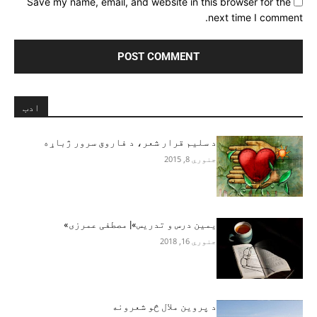
Save my name, email, and website in this browser for the
next time I comment.
ادب
د سلیم قرار شعر، د فاروق سرور ژباړه
جنوري 8, 2015
يمين درس و تدریس»| مصطفی عمرزی»
جنوري 16, 2018
د پروین ملال څو شعرونه