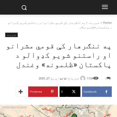
Home
خبرونه
په ننګرهار کې قومي مشرانو او راستنو شویو کډوالو
د پاکستان «ظلمونه»...
خبرونه
په ننګرهار کې قومي مشرانو
او راستنو شویو کډوالو د
پاکستان «ظلمونه» وغندل
خبریال:
تاند
1
1124
اپریل 27, 2025
Pinterest
X
Facebook