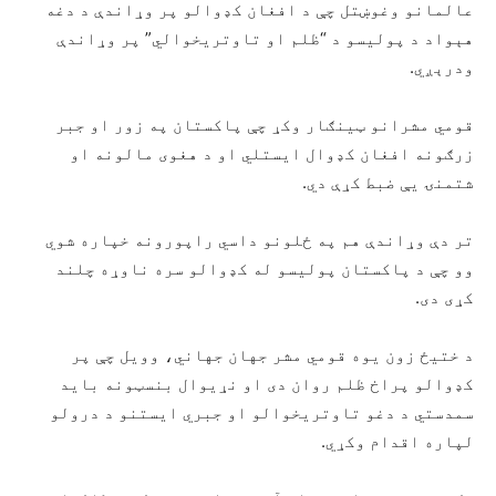
عالمانو وغوښتل چې د افغان کډوالو پر وړاندې د دغه
هېواد د پولیسو د “ظلم او تاوتریخوالي” پر وړاندې
ودرېږي.
قومي مشرانو ټینګار وکړ چې پاکستان په زور او جبر
زرګونه افغان کډوال ایستلي او د هغوی مالونه او
شتمنۍ یې ضبط کړې دي.
تر دې وړاندې هم په ځلونو داسي راپورونه خپاره شوي
وو چې د پاکستان پولیسو له کډوالو سره ناوړه چلند
کړی دی.
د ختیځ زون یوه قومي مشر جهان جهاني، وویل چې پر
کډوالو پراخ ظلم روان دی او نړیوال بنسټونه باید
سمدستي د دغو تاوتریخوالو او جبري ایستنو د درولو
لپاره اقدام وکړي.