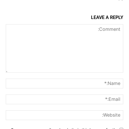
LEAVE A REPLY
Comment:
me:*
ail:*
ite: