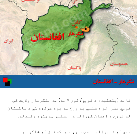
تاند (یکشنبه، د غويي/ ثور ۷ مه) په ننګرهار ولایت کې
قومي مشرانو د شنبې په ورځ په یوه غونډه کې د پاکستان
له لوري د افغان کډوالو د ایستلو پرېکړه وغندله.
دوی له نړیوالو بنسټونو، د پاکستان له خلکو او