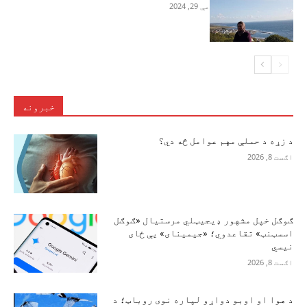
مې 29, 2024
خبرونه
د زړه د حملې مهم عوامل څه دي؟
اګست 8, 2026
ګوګل خپل مشهور ډیجیټلي مرستیال «ګوګل
اسسټنټ» تقاعدوي؛ «جیمینای» یې ځای
نیسي
اګست 8, 2026
د هوا او اوبو دواړو لپاره نوی روباټ؛ د