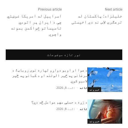
Previous article
Next article
خلیلزاد: پاکستان له
اسراییل له امریکا غوښتي
ترهګرۍ لاس نه دی اخیستی
چې د ایران پر اتومي
تاسیساتو ځواکمن بمونه
واچوي
نور تازه موضوعات
د هوا او اوبو دواړو لپاره نوی روباټ؛ د
مرغانو په څېر الوتنه او د کبانو په څېر
لامبو کوي
تاند
-
اګست 8, 2026
خبرونه
د زړه د حملې مهم عوامل څه دي؟
تاند
-
اګست 8, 2026
خبرونه