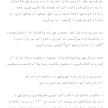
بل قومي مشر تاووس خان آخوندزاده، وویل چې طالبان
باید ایستل شوو کډوالو ته ځمکه ځانګړې کړي. هغه
زیاته کړه چې افغانستان پراخې دښتې او ځمکې لري او
کډوال کولی شي دا ځمکې ابادې کړي.
په دې غونډه کې لعل محمد، چې له پاکستانه ایستل شوی،
د پاکستان د پولیسو له لوري د کډوالو پر وړاندې د
“ظلم او تاوتریخوالي” کیسې بیان کړې.
هغه وویل چې پولیس کډوال نیسي، د هغوی دوکانونه او
کورونه قلف کوي، د هغوی نقلیه وسایط او شتمنۍ ضبطوي.
نوموړي زیاته کړه چې ښځې او ماشومان هم له
تاوتریخوالي او شکنجې خوندي نه دي.
د ملګرو ملتونو د کډوالو لویې کمیشنري ویلي چې د
اپریل میاشتې له پیله تر اوسه تر ۱۲۰ زره ډېر افغان
کډوال له پاکستانه ایستل شوي دي. دغه اداره خبرداری