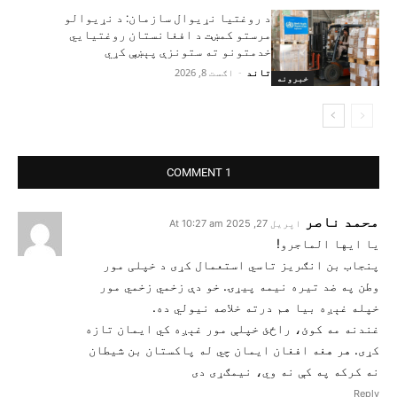
د روغتیا نړیوال سازمان: د نړیوالو
مرستو کمښت د افغانستان روغتیايي
خدمتونو ته ستونزې پېښې کړي
تاند
-
اګست 8, 2026
خبرونه
1 COMMENT
محمد ناصر
اپریل 27, 2025 At 10:27 am
یا ایها الماجرو!
پنجاب بن انګریز تاسي استعمال کړی د خپلی مور
وطن په ضد تیره نیمه پيړۍ. خو دې زخمي زخمي مور
خپله غېږه بیا هم درته خلاصه نیولي ده.
غندنه مه کوئ، راځئ خپلې مور غېږه کي ایمان تازه
کړی. هر هغه افغان ایمان چي له پاکستان بن شيطان
نه کرکه په کې نه وي، نیمګړی دی
Reply