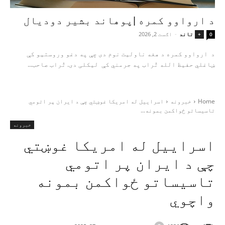
د ارواوو کمره |پوهاند بشیر دودیال
تاند
-
اګست 2, 2026
+
0
د ارواوو کمره د هغه ناولیت نوم دی چې په دغو وروستیو کې
ښاغلي حفیظ الله تُراب په جرمني کې لیکلی دی. تُراب صاحب...