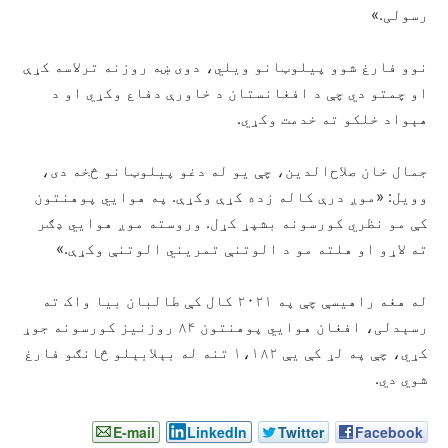
رسولی.»
نوو فارغ شوو پیلوټانو ویلي، دوی ښه روزنه ترلاسه کړې
او چمتو دي چې د افغانستان د خاورې دفاع وکړي او د
هېواد خلکو ته خدمت وکړي.
جمال خان صلاح‌الدین، چې یو له دغو پیلوټانو څخه دی،
وویل: «موږ درې کاله زده کړې وکړې. په هوايي پوهنتون
کې مو نظري کورسونه بشپړ کړل. وروسته موږ هوايي ډګر
ته لاړو او هلته مو د الوتنې تمریني الوتنې وکړې.»
له هغه راهیسې چې په ۲۰۲۱ کال کې طالبان بیا واک ته
رسېدلی، افغان هوايي پوهنتون ۸۴ روزنیز کورسونه جوړ
کړي، چې په لړ کې یې ۱،۱۸۲ تنه له بېلابېلو څانګو فارغ
شوي دي.
E-mail
LinkedIn
Twitter
Facebook