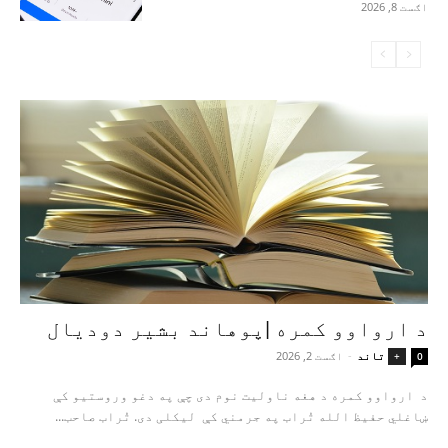
اګست 8, 2026
د ارواوو کمره |پوهاند بشیر دودیال
تاند
-
اګست 2, 2026
+
0
د ارواوو کمره د هغه ناولیت نوم دی چې په دغو وروستیو کې
ښاغلي حفیظ الله تُراب په جرمني کې لیکلی دی. تُراب صاحب...