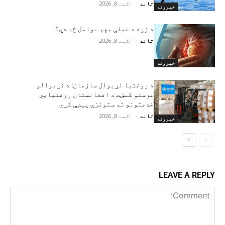
تاند
-
اګست 8, 2026
خبرونه
د زړه د حملې مهم عوامل څه دي؟
تاند
-
اګست 8, 2026
خبرونه
د روغتیا نړیوال سازمان: د نړیوالو
مرستو کمښت د افغانستان روغتیايي
خدمتونو ته ستونزې پېښې کړي
تاند
-
اګست 8, 2026
خبرونه
LEAVE A REPLY