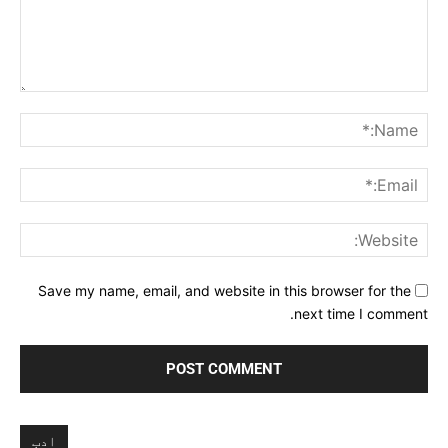
Comment:
me:*
ail:*
ite:
Save my name, email, and website in this browser for the
next time I comment.
ادب