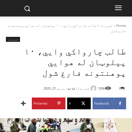
Home
خبرونه
طالب چارواکي وايي، ۱۰ پېلوټان له هوايي پوهنتونه
فارغ شول
خبرونه
طالب چارواکي وايي، ۱۰
پېلوټان له هوايي
پوهنتونه فارغ شول
خبریال:
تاند
0
1006
اپریل 21, 2025
Pinterest
X
Facebook