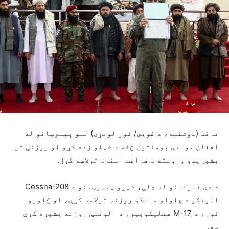
تاند (دوشنبه، د غويي/ ثور لومړۍ) لسو پیلوټانو له
افغان هوايي پوهنتون څخه د خپلو زده کړو او روزنې تر
بشپړېدو وروسته د فراغت اسناد ترلاسه کړل.
د دې فارغانو له ډلې، شپږو پیلوټانو د Cessna-208
الوتکو د چلولو مسلکي روزنه ترلاسه کړې، او څلورو
نورو د M-17 هیلیکوپټرو د الوتنې روزنه بشپړه کړې
ده.