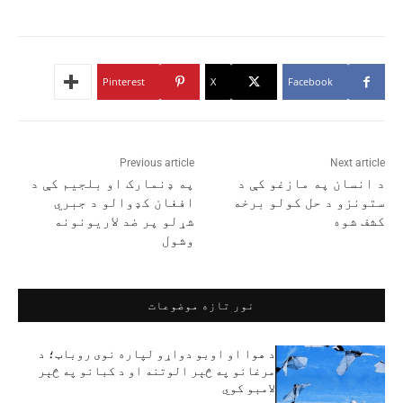
Pinterest
X
Facebook
Previous article
Next article
د انسان په مازغو کې د
په ډنمارک او بلجیم کې د
ستونزو د حل کولو برخه
افغان کډوالو د جبري
کشف شوه
شړلو پر ضد لاریونونه
وشول
نور تازه موضوعات
د هوا او اوبو دواړو لپاره نوی روباټ؛ د
مرغانو په څېر الوتنه او د کبانو په څېر
لامبو کوي