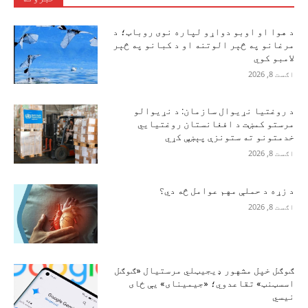
د هوا او اوبو دواړو لپاره نوی روباټ؛ د
مرغانو په څېر الوتنه او د کبانو په څېر
لامبو کوي
اګست 8, 2026
د روغتیا نړیوال سازمان: د نړیوالو
مرستو کمښت د افغانستان روغتیايي
خدمتونو ته ستونزې پېښې کړي
اګست 8, 2026
د زړه د حملې مهم عوامل څه دي؟
اګست 8, 2026
ګوګل خپل مشهور ډیجیټلي مرستیال «ګوګل
اسسټنټ» تقاعدوي؛ «جیمینای» یې ځای
نیسي