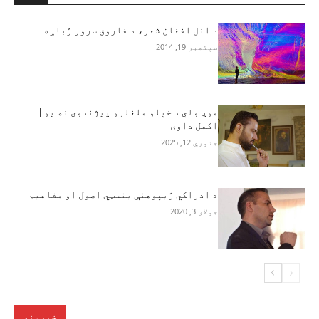
د انل افغان شعر، د فاروق سرور ژباړه
سپتمبر 19, 2014
موږ ولي د خپلو ملغلرو پیژندوی نه یو |
اکمل داوی
جنوري 12, 2025
د ادراکي ژبپوهنې بنسټي اصول او مفاهيم
جولای 3, 2020
خبرونه