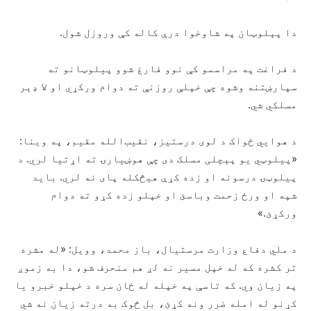
دا پېلوټان په شاوخوا درې کاله کې وروزل شول.
د فراغت په مراسمو کې نوو فارغ شوو پیلوټانو ته
سپارښتنه وشوه چې خپلې روزنې ته دوام ورکړي او لا ډېر
مسلکي شي.
د هوايي ځواک د لوی درستیز، نقیب‌الله مقیم، په وینا:
«پیلوټي یو پېچلی مسلک دی چې هوښیارۍ ته اړتیا لري. د
پیلوټۍ درسونه او زده کړې هیڅکله پای نه لري. باید
شپه او ورځ زحمت وباسئ او خپلو زده کړو ته دوام
ورکړئ.»
د ملي دفاع وزارت مرستیال، باز محمد، وویل: «له مشره
تر کشره که له خپل مسیر نه لږ هم منحرف شو، دا به زموږ
په زیان وي. که تاسې په خپله له ځان سره د خپلو خبرو یا
کړنو له امله ضرر ونه کړئ، بل څوک به درته زیان نه شي