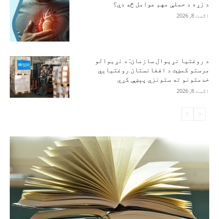
د زړه د حملې مهم عوامل څه دي؟
اګست 8, 2026
د روغتیا نړیوال سازمان: د نړیوالو
مرستو کمښت د افغانستان روغتیايي
خدمتونو ته ستونزې پېښې کړي
اګست 8, 2026