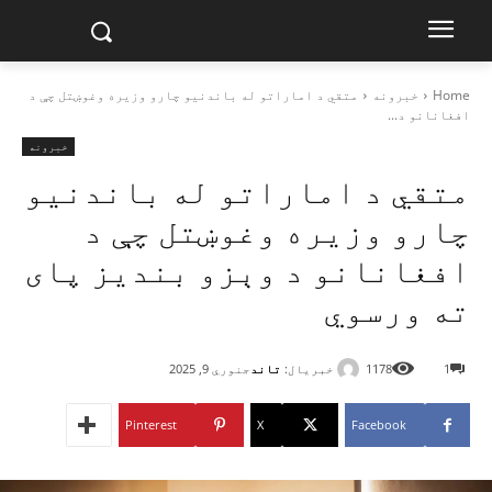
Home
خبرونه
متقي د اماراتو له باندنیو چارو وزیره وغوښتل چې د
افغانانو د...
خبرونه
متقي د اماراتو له باندنیو
چارو وزیره وغوښتل چې د
افغانانو د وېزو بندیز پای
ته ورسوي
خبریال:
تاند
1
1178
جنوري 9, 2025
Pinterest
X
Facebook