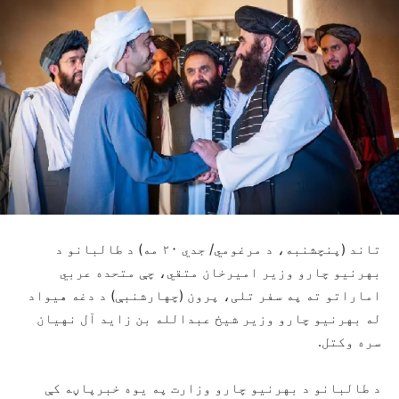
تاند (پنچشنبه، د مرغومي/ جدي ۲۰ مه) د طالبانو د
بهرنیو چارو وزیر امیرخان متقي، چې متحده عربي
اماراتو ته په سفر تلی، پرون (چهارشنبې) د دغه هیواد
له بهرنیو چارو وزیر شیخ عبدالله بن زاید آل نهیان
سره وکتل.
د طالبانو د بهرنیو چارو وزارت په یوه خبرپاڼه کې