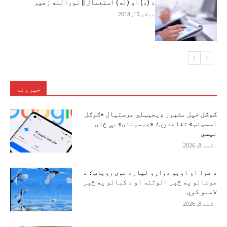
د (د) او (له) استعمال || نورالله زهير
جولای 15, 2018
خبرونه
ګوګل خپل مشهور ډیجیټلي مرستیال «ګوګل
اسسټنټ» تقاعدوي؛ «جیمینای» یې ځای
نیسي
اګست 8, 2026
د هوا او اوبو دواړو لپاره نوی روباټ؛ د
مرغانو په څېر الوتنه او د کبانو په څېر
لامبو کوي
اګست 8, 2026