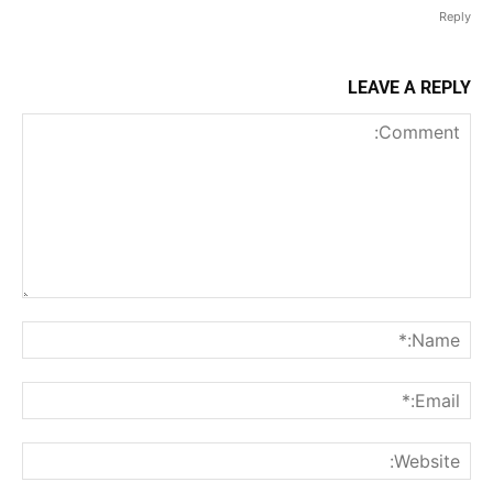
Reply
LEAVE A REPLY
Comment:
me:*
ail:*
ite: