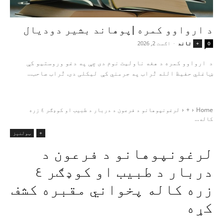
د ارواوو کمره |پوهاند بشیر دودیال
تاند
-
اګست 2, 2026
+
0
د ارواوو کمره د هغه ناولیت نوم دی چې په دغو وروستیو کې
ښاغلي حفیظ الله تُراب په جرمني کې لیکلی دی. تُراب صاحب...