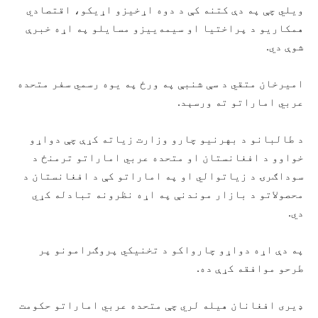
ویلي چې په دې کتنه کې د دوه اړخیزو اړیکو، اقتصادي
همکاریو د پراختیا او سیمه‌ییزو مسایلو په اړه خبرې
شوې دي.
امیرخان متقي د سې شنبې په ورځ په یوه رسمي سفر متحده
عربي اماراتو ته ورسېد.
د طالبانو د بهرنیو چارو وزارت زیاته کړې چې دواړو
خواوو د افغانستان او متحده عربي اماراتو ترمنځ د
سوداګرۍ د زیاتوالي او په اماراتو کې د افغانستان د
محصولاتو د بازار موندنې په اړه نظرونه تبادله کړي
دي.
په دې اړه دواړو چارواکو د تخنیکي پروګرامونو پر
طرحو موافقه کړې ده.
ډیری افغانان هیله لري چې متحده عربي اماراتو حکومت