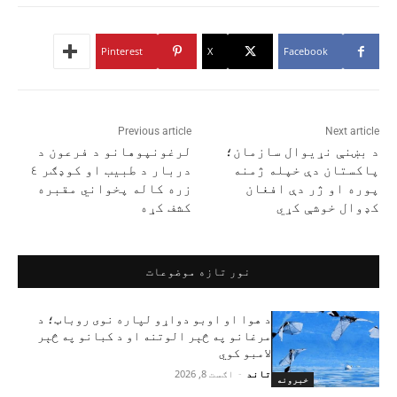
Pinterest
X
Facebook
Previous article
Next article
د بښنې نړیوال سازمان؛
لرغونپوهانو د فرعون د
پاکستان دې خپله ژمنه
دربار د طبیب او کوډګر ٤
پوره او ژر دې افغان
زره کاله پخواني مقبره
کډوال خوشې کړي
کشف کړه
نور تازه موضوعات
د هوا او اوبو دواړو لپاره نوی روباټ؛ د
مرغانو په څېر الوتنه او د کبانو په څېر
لامبو کوي
تاند
-
اګست 8, 2026
خبرونه