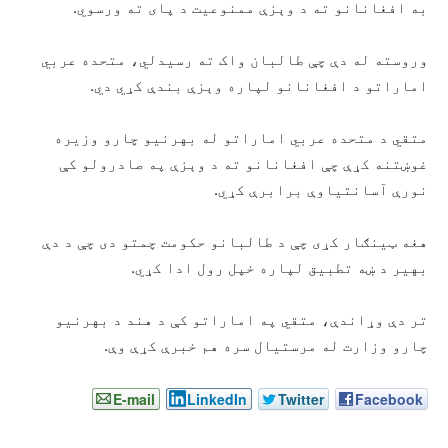
به افغانانو ته د وېزې ممنوعیت د پای ته ورسوي.
وروسته له دې چې طالبان واک ته رسیدلي، متحده عربي
اماراتو د افغانانو لپاره وېزې بندې کړي دي.
متقي د متحده عربي اماراتو له بهرنیو چارو وزیره
غوښتنه کړې چې افغانانو ته د وېزې په صادرولو کې
نورې آسانتیاوې برابرې کړي.
هغه ټینګار کړی چې د طالبانو حکومت چمتو دی چې د دې
بهیر د ښه تطبیق لپاره خپل رول ادا کړي.
تر دې وړاندې، متقي په اماراتو کې د هند د بهرنیو
چارو وزارت له مرستیال سره هم خبرې کړې وې.
E-mail
LinkedIn
Twitter
Facebook