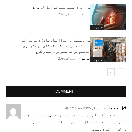
د زړه د حملې مهم عوامل څه دي؟
تاند
-
اګست 8, 2026
خبرونه
د روغتیا نړیوال سازمان: د نړیوالو
مرستو کمښت د افغانستان روغتیايي
خدمتونو ته ستونزې پېښې کړي
تاند
-
اګست 8, 2026
خبرونه
1 COMMENT
ګل محمد
جنوري 9, 2025 At 2:27 pm
که هند د پآکستان په وړاندې په سرحد کې جګړه تیزه
کړی نو بیا دا احتمال شته چې د پاکستان د تجزیی
ورځی را نږدی شوي