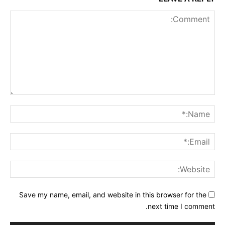
Comment:
me:*
ail:*
ite:
Save my name, email, and website in this browser for the
next time I comment.