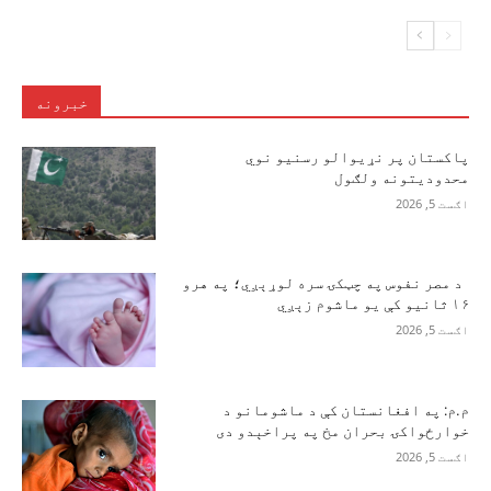
خبرونه
پاکستان پر نړیوالو رسنیو نوي
محدودیتونه ولګول
اګست 5, 2026
د مصر نفوس په چټکۍ سره لوړېږي؛ په هرو
۱۶ ثانیو کې یو ماشوم زېږي
اګست 5, 2026
م.م: په افغانستان کې د ماشومانو د
خوارځواکۍ بحران مخ په پراخېدو دی
اګست 5, 2026