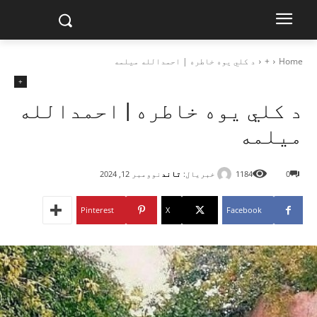
Home
+
د کلي یوه خاطره | احمدالله میلمه
+
د کلي یوه خاطره | احمدالله
میلمه
خبریال:
تاند
0
1184
نوومبر 12, 2024
Pinterest
X
Facebook