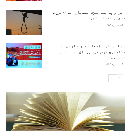
ایران په پټه پنځه بندیان اعدام کړي،
درې یې افغانان وو
اګست 5, 2026
په کابل کې د افغانستان د کرنې او
مالدارۍ لومړنی نړیوال نندارتون
جوړیږي
اګست 5, 2026