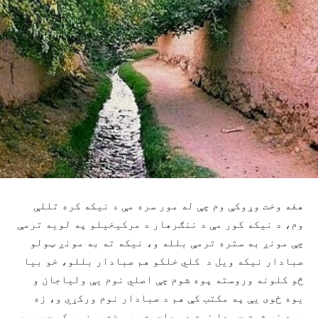
هغه وخت وړوکې وم چې له مور سره مې د نیکه کره تللې
وم، د نیکه کور مې د ننګرهار د مرکیخیلو په لویه ترمې
چې مونږ به ستره ترمې بلله و، نیکه ته به مونږ ټولو
صبادار نیکه ویل د کلي خلکو هم صبادار بللو، خو بیا
څو کلونه وروسته پوه شوم چې اصلي نوم یې ولیاجان و
یوه ځوی یې په مکتب کې هم د صبادار نوم ورکړي و، زه
پوه نه شوم چې دا نوم د مهاجرت په وخت پیښور کې چه پري