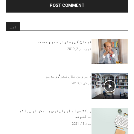
ادب
ترمنځ / پوهنیار سمیع وحدت
نوومبر 2, 2019
د پروین ملال شعر/ ویدیو
جولای 3, 2013
رېکتوس او اوبلیکوس یا ولاړ او پراته
حالتونه
جون 11, 2021