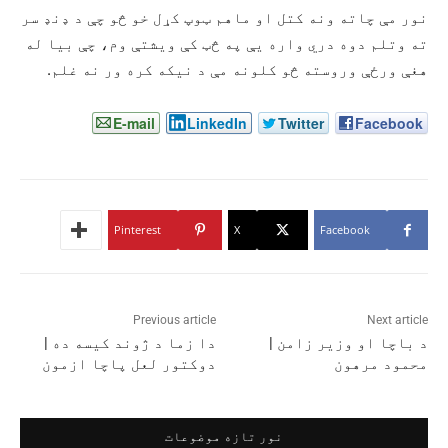
نور مې چاته ونه کتل او ماهم ټوپ کړل خو څو چې د ډنډ سر
ته وتلم دوه دري واره یې په څټ کې ویشتې وم، چې بیا له
هغې ورځې وروسته څو کلونه مې د نیکه کره ور نه غلم.
E-mail
LinkedIn
Twitter
Facebook
Pinterest
X
Facebook
Previous article
Next article
د باچا او وزير زامن |
دا زما د ژوند کیسه ده |
محمود مرهون
دوکتور لعل پاچا ازمون
نور تازه موضوعات