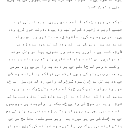
ایښې و که څنګه؟
نیکه مې ډیره ځمکه لرله، دوی ډیرې اوبه نلرلې نو د
چینې اوبو د زخیره کولو لپاره یې ډنډونه جوړ کړي وه،
چې د غرمې به په کې د ماشوم ښه ساعت تیر و، بس ټوله
غرمه به په اوبو کې پراته وه، نو له دوی سره زه هم
لاړم، کله چې د اوړي په ډنډ ور ننوزې بیا نو وتل خوند
نه درکوي، بس کله د ډنډ له غاړي ډنډ ته ټوپونه ور وهه
او کله د ونو له څانګو چې پر ډنډ به را پرتې وي، مونږ
په همدي ټوپونو کې و چې نیکه مې غولکه یا لینده په لاس
چې ده به تل له ځان سره ګرځوله راغې زه له دې سزا نه څه
خبر وم ټولو منډي کړي څوک له ډنډه وتل څوک له ونو په
ټوپو نو را کوزیدل زه یوازي په ډنډ کې زبون وهلی پاتې
شوم او په دې سوچ کې وم چې څه ټکه را ولویده چې دوی ټول
لکه د سویې بچې په ټوپونو ووتل، زه همغسې په ډنډ کې وم
چې په څنګ کې مې یو تیږه په اوبو ننوتله، مخامخ مې چې
وکتل نیکه مې بل ګاټې یا تیږه په غولکه کې کیښوده، نو