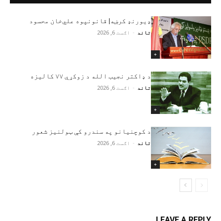
ډیورنډ کرښه| قانونپوه علي‌خان محسود
تاند
-
اګست 6, 2026
+
د ډاکتر نجیب الله د زوکړې ۷۷ کالیزه
تاند
-
اګست 6, 2026
+
د کوچنیانو په سندرو کې ټولنیز شعور
تاند
-
اګست 6, 2026
+
LEAVE A REPLY