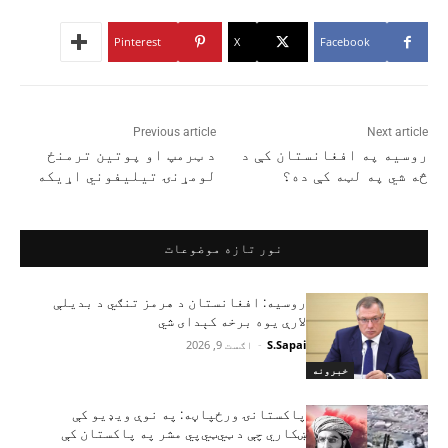
Pinterest
X
Facebook
Previous article
Next article
روسيه په افغانستان کې د
د ټرمپ او پوتین ترمنځ
څه شي په لټه کې ده؟
لومړنۍ تیلیفوني اړیکه
نور تازه موضوعات
روسیه: افغانستان د هرمز تنګي د بدیلې
لارې یوه برخه کېدای شي
S.Sapai
-
اګست 9, 2026
خبرونه
پاکستانۍ ورځپاڼه: په نوې ویډیو کې
ښکاري چې د ټي‌ټي‌پي مشر په پاکستان کې