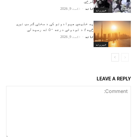
ګرځي
تاند
-
اګست 9, 2026
خبرونه
په خلیجي هېوادونو کې د سختې ګرمۍ نوې
څپه؛ د تودوخې درجه ۵۰ ته رسېدلې
تاند
-
اګست 9, 2026
خبرونه
LEAVE A REPLY