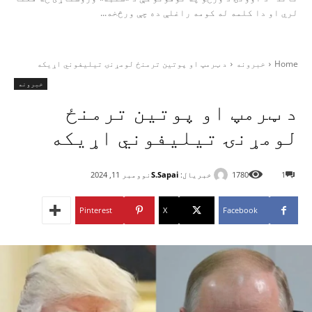
لري او دا کلمه له کومه راغلې ده چې ورڅخه...