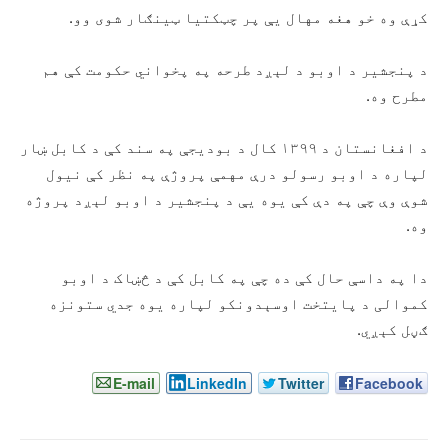
کړې وه خو هغه مهال یې پر چټکتیا ټینګار شوی وو.
د پنجشیر د اوبو د لېږد طرحه په پخواني حکومت کې هم
مطرح وه.
د افغانستان د ۱۳۹۹ کال د بودیجې په سند کې د کابل ښار
لپاره د اوبو رسولو درې مهمې پروژې په نظر کې نیول
شوې وې چې په دې کې یوه یې د پنجشیر د اوبو لېږد پروژه
وه.
دا په داسې حال کې ده چې په کابل کې د څښاک د اوبو
کموالی د پایتخت اوسېدونکو لپاره یوه جدي ستونزه
ګڼل کېږي.
E-mail
LinkedIn
Twitter
Facebook