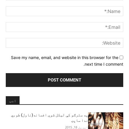
Comment:
me:*
ail:*
ite:
Save my name, email, and website in this browser for the
next time I comment.
ادب
په سترګو کې ليکل شوې افسانه(ناول) طوبي
ندا ساپۍ
اپریل 18, 2015