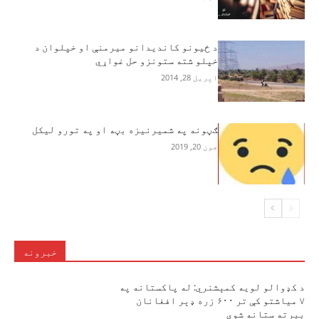
د ځیونو کاندیدانو میرمنې او خپلوان د
خپلو شته ستونزو حل غواړي
اپریل 28, 2014
ګڼونه په شمیرنیزه بڼه او په تورو لیکل
جون 20, 2019
خبرونه
د کډوالو لویه کمېشنري: له پاکستانه په
۷ میاشتو کې تر ۶۰۰ زره ډېر افغانان
بېرته ستانه شوي