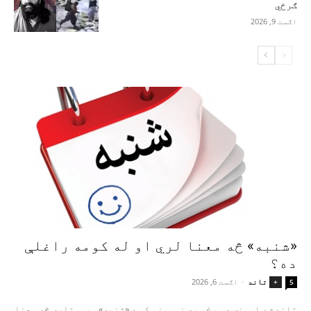
ګرځي
اګست 9, 2026
«شنبه» څه معنا لري او له کومه راغلې
ده؟
تاند
-
اګست 6, 2026
+
5
تاند - د اوونۍ د ورځو په نومونو کې د «شنبه» وروستاړی څه معنا