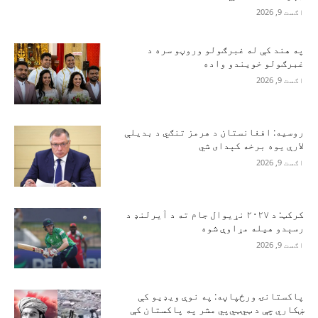
اګست 9, 2026
په هند کې له غبرګولو وروڼو سره د
غبرګولو خویندو واده
اګست 9, 2026
روسیه: افغانستان د هرمز تنګي د بدیلې
لارې یوه برخه کېدای شي
اګست 9, 2026
کرکټ: د ۲۰۲۷ نړیوال جام ته د آیرلنډ د
رسېدو هیله مړاوې شوه
اګست 9, 2026
پاکستانۍ ورځپاڼه: په نوې ویډیو کې
ښکاري چې د ټي‌ټي‌پي مشر په پاکستان کې