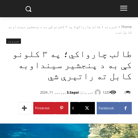
Home
خبرونه
طالب چارواکي؛ په ۳ کلونو کې به د پنجشیر سینداوبه
کابل ته...
خبرونه
طالب چارواکي؛ په ۳ کلونو
کې به د پنجشیر سینداوبه
کابل ته راتېرې شي
خبریال:
S.Sapai
0
1229
نوومبر 11, 2024
Pinterest
X
Facebook