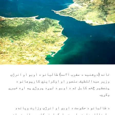
تاند (دوشنبه د عقرب ۲۱مه) طالبانو د اوبو او انرژۍ
وزیر عبداللطیف منصور او اوکرایني کارپوهانو د
پنجشیر څخه کابل ته د اوبو د لېږد پروژې په اړه خبرې
وکړې.
د طالبانو د حکومت د اوبو او انرژۍ وزارت ویاند،
مطیع‌الله عابد وایي چې اوکرایني کارپوهانو د یاد