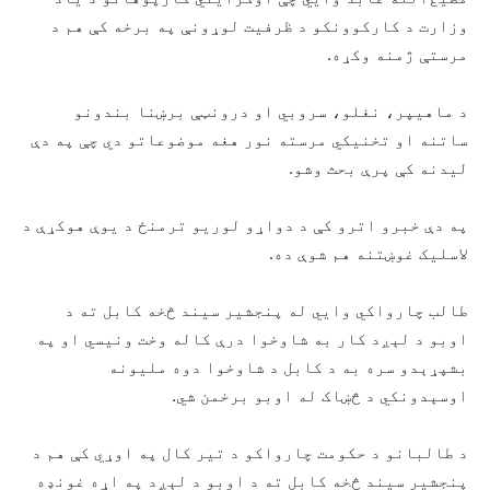
وزارت د کارکوونکو د ظرفیت لوړونې په برخه کې هم د
مرستې ژمنه وکړه.
د ماهیپر، نغلو، سروبي او درونټې برښنا بندونو
ساتنه او تخنیکي مرسته نور هغه موضوعاتو دي چې په دې
لیدنه کې پرې بحث وشو.
په دې خبرو اترو کې د دواړو لوریو ترمنځ د یوې هوکړې د
لاسلیک غوښتنه هم شوې ده.
طالب چارواکي وایي له پنجشیر سیند څخه کابل ته د
اوبو د لېږد کار به شاوخوا درې کاله وخت ونیسي او په
بشپړېدو سره به د کابل د شاوخوا دوه ملیونه
اوسېدونکي د څښاک له اوبو برخمن شي.
د طالبانو د حکومت چارواکو د تیر کال په اوړي کې هم د
پنجشیر سیند څخه کابل ته د اوبو د لېږد په اړه غونډه