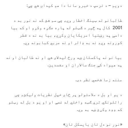
دویم – د ترمپ د خبرو مانا دا هم کیدای شي چې:
طالبانو ته ټینګ اخطار وي، چې سم شئ که نه نور به د
2001 کال په څیر د ګټلو له پاره جګړه وکړو او که بيا
داسې په رښتیا امریکایان وکړي، بیا به نه د قطر
کورونه وي، نه به ډالر او نه عربي کبابونه وي.
بيا نو نه پاکستان ښه ورځ لیدلای شي او نه طالبان او نه
په هیواد کې جنګ سالاران او مفسدین.
مننه زما شخصي نظر دی.
د یو او بل د ملامتولو پر ځای خپل نظریات ولیکئ، چی
راتلونکي ترې ګټه واخلي له غصې او او يو د بل له رټلو
که ډډه وکړئ ښه به وي.
«نور نو دل تان بایسکل تان»