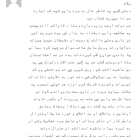
سلام
دملی ګټو په خاطر حال به سره وایو شپه که تیاره
هم ده مڼې په شمار دي.
هم دولت اوهم وزیردواړه، ستا د کاواکو ااندېښنو
په هکلهه وایی دبغداد به بزار کې یوه سړی په لوړ
غږ نارې وهلې دالله ج دوست او دشیطان دښمن چیرته
دی؟چاورته وویل سایل صاحب سوال سرچپه کړه بیا نو
چا باندې غواړې لاس کېږده.له بده مر غه افغانستان
ستا اودوستم ګلم جم په څېر جنرالان درلودل چې په
دې عاقبت اخته شو . ویل کیږی چې ته هم خلقی وی که
رښتیا نه یی نوکولای شې دغه تور به دلایلو دتاند له
لورې له ولس سره شریک کړی اوزه هم خپلې تبصری په
هکله بیاپه ډیره در ناوۍ معذرت وړاندی کوم نن
سبا غل هم وایی چې هله مه پرېږده او دکور خاوند
هم .داد ملت په ګته ده چې دباک ا وسفاک ،صادق
اوخاین ، باخلاق او بد اخلاق و خورد ضابط اوجنرا ل
،اهل کار او ناکر وعالم او جاهل سره تفکیک وشی او
به تیره بیا د ماشوم اسدالله او جنرال دولت
توپیروشی . وایی بزک بزک نمیری که جو لغمان میرسد