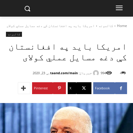
Home
کالمونه
امریکا باید په افغانستان کې دغه مسایل عملي کولای
کالمونه
امریکا باید په افغانستان
کې دغه مسایل عملي کولای
خبریال:
taand.com/main
4
994
مې 23, 2020
Pinterest
X
Facebook