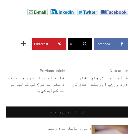
E-mail
LinkedIn
Twitter
Facebook
Pinterest
X
Facebook
Previous article
Next article
طالبانو د کوچني اختر
خالد له میلر سره هرات ته
درې ورځې اوربند اعلان کړ
د سفر په ترڅ کې طالبانو
ته ګواښ کړی
نور تازه موضوعات
د لوږې پاټک | شاه زلمی