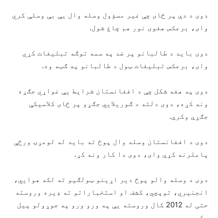
دوی د دې پر ځای چې غیر مسؤول وسله وال يې بې وسلې کري
وای، برعکس هغوی نور هم چاغ شول.
دوی باید د طالبانو پر ضد په سمه توګه تبلیغات کړي
وای، برعکس تبلیغات ټول د طالبانو په ګټه وه.
دوی په هغه شکل چې د افغانستان شرایط يې غواړي جګړه
ونه کړه، دوی دلته د ګوريلايي جګړو پر ځای کلاسیکې
جګړې وکرې.
دوی د افغانستان وسله وال پوځ ته باید له لومړۍ ورځې
پاملرنه کړې وای، دوی دا کار ونه کړ.
دوی د وسله والو پوځ دیر اړينو ټولګیو ته لکه هوايي،
انجنیري، توپچي، کشف او استخباراتو ته ډیره وروسته
حتی له 2012 کال وروسته يې په ورو ورو په جوړولو پيل
وکړ.