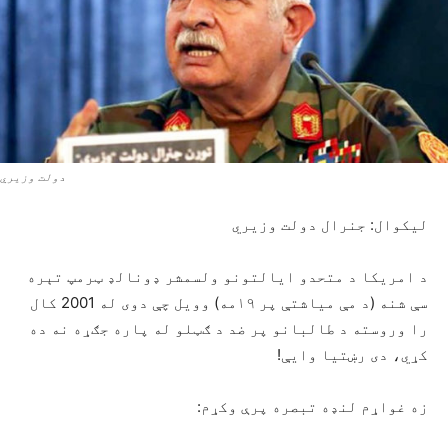
دولت وزیري
لیکوال: جنرال دولت وزیري
د امریکا د متحدو ایالتونو ولسمشر ډونالډ ټرمپ تېره
سې شنه (د مې میاشتې پر ۱۹مه) وویل چې دوی له 2001 کال
را وروسته د طالبانو پر ضد د ګټلو له پاره جګړه نه ده
کړي، دی رښتیا وايې!
زه غواړم لنډه تبصره پرې وکړم: