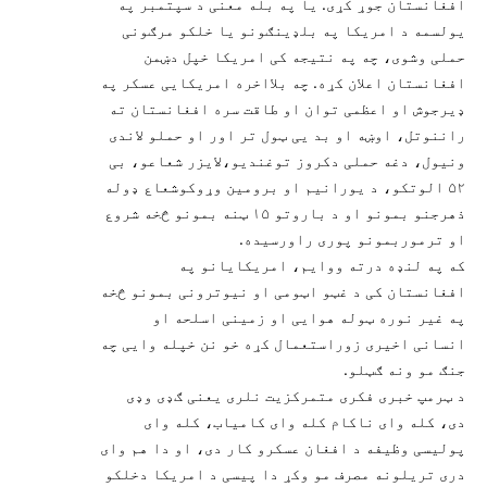
افغانستان جوړ کړی. یا په بله معنی د سپتمبر په
یولسمه د امریکا په بلډینګونو یا خلکو مرګونی
حملی وشوی، چه په نتیجه کی امریکا خپل دښمن
افغانستان اعلان کړه. چه بلااخره امریکایی عسکر په
ډیرجوش او اعظمی توان او طاقت سره افغانستان ته
راننوتل، اوښه او بد یی ټول تر اور او حملو لاندی
ونیول، دغه حملی دکروز توغندیو،لایزر شعاعو، بی
۵۲ الوتکو، د یورانیم او برومین وړوکوشعاع ډوله
ذهرجنو بمونو او د باروتو ۱۵ ټنه بمونو څخه شروع
او ترموربمونو پوری راورسیده.
که په لنډه درته ووایم، امریکایانو په
افغانستان کی د غټو اټومی او نیوترونی بمونو څخه
په غیر نوره ټوله هوایی او زمینی اسلحه او
انسانی اخیری زوراستعمال کړه خو نن خپله وایی چه
جنګ مو ونه ګټلو.
د ټرمپ خبری فکری متمرکزیت نلری یعنی ګډی وډی
دی، کله وای ناکام کله وای کامیاب، کله وای
پولیسی وظیفه د افغان عسکرو کار دی، او دا هم وای
دری تریلونه مصرف مو وکړ دا پیسی د امریکا دخلکو