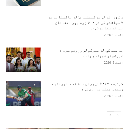
د کډوالو لویه کمېشنري: له پاکستانه په
۷ میاشتو کې تر ۶۰۰ زره ډېر افغانان
بېرته ستانه شوي
اګست 9, 2026
په هند کې له غبرګولو وروڼو سره د
غبرګولو خویندو واده
اګست 9, 2026
کرکټ: د ۲۰۲۷ نړیوال جام ته د آیرلنډ د
رسېدو هیله مړاوې شوه
اګست 9, 2026