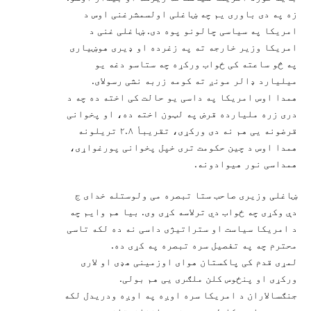
زه په دی باوری یم چه ښاغلی اولسمشرغنی اوس د
امریکا په سیاسی چالونو پوه دی. ښاغلی غنی د
امریکا وزیر خارجه ته په زغرده او ډیری هوښیاری
په څو ساعته کی ځواب ورکړه چه ستاسو دغه یو
میلیارد ډالر مونږ ته کومه زربه نشی رسولای.
همدا اوس امریکا په داسی یو حالت کی اخته ده چه د
دری زره ملیارده قرض په لټون اخته ده، او پخوانی
قرضونه یی هم نه دی ورکړی، تقریبأ ۲.۸ تریلونه
همدا اوس د چین حکومت تری خپل پخوانی پورغواړی،
همداسی نور هیوادونه.
ښاغلی وزیری صاحب ستا تبصره می ولوستله خدای ج
دې وکړی چه ځواب دي ترلاسه کړی وی. بیا هم وایم چه
د امریکا سیاست او ستراتیژی داسی نه ده لکه تاسی
محترم چه په تفصیل سره تبصره په کړی ده.
لمړی قدم کی پاکستان هوای اوزمینی هډی او لاری
ورکړی او پنځوس کلن ملګری یی هم بولی.
جنګسالاران د امریکا سره اوږه په اوږه ودریدل لکه