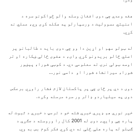
هغه وعدې چې دوی افغان وسله والو ځواکونو سره د
امنیتي مسوولیت د ورسپارلو په هکله کړی وي، عملي نه
کړي.
له ټولو مهم او اړین دا وو چې دوی باید د طالبانو پر
اصلي ځالو بریدونو کړي وای، د هغوی ځالې ښکاره او تر
اوسه ټولې نرۍ ته معلومې دي. د کوټې شورا، پېښور
شورا، میرانشاه شورا او داسې نور…
دوی د دې پر ځای چې پر پاکستان لازم فشار راوړي برعکس
دوی په میلیاردو ډالر ور سره مرسته وکړه.
خیر نورې هم ډیرې خبرې شته خو د ترمپ د خبرې د ثبوت له
پاره چې وايي، دوی له 2001 کال را وروسته د جګړې د
ګټلو له پاره هلې ځلې نه دي کړي فکر کوم بس به وي.