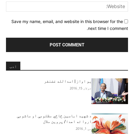
ite:
Save my name, email, and website in this browser for the
next time I comment.
ادب
یو اواز | اسدالله غضنفر
جولای 15, 2016
د شهید اباسین ځاځي مظلومې او ماشومې
اروا ته اهدا/ پروین ملال
مې 1, 2016