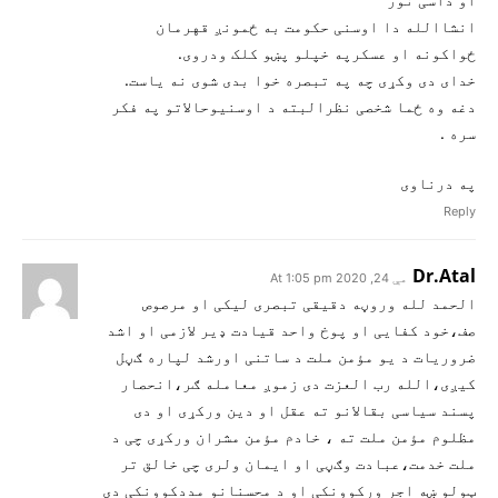
انشاالله دا اوسنی حکومت به ځمونږ قهرمان
ځواکونه او عسکرپه خپلو پښو کلک ودروی.
خدای دی وکړی چه په تبصره خوا بدی شوی نه یاست.
دغه وه ځما شخصی نظرالبته د اوسنیوحالاتو په فکر
سره .
په درناوی
Reply
Dr.Atal
مې 24, 2020 At 1:05 pm
الحمد لله وروڼه دقیقی تبصری لیکی او مرصوص
صف،خود کفایی او پوخ واحد قیادت ډیر لازمی او اشد
ضروریات د یو مؤمن ملت د ساتنی اورشد لپاره ګڼل
کیږی،الله رب العزت دی زموږ معامله ګر،انحصار
پسند سیاسی بقالانو ته عقل او دین ورکړی او دی
مظلوم مؤمن ملت ته ، خادم مؤمن مشران ورکړی چی د
ملت خدمت،عبادت وګڼی او ایمان ولری چی خالق تر
ټولو ښه اجر ورکوونکی او د محسنانو مددکوونکی دی