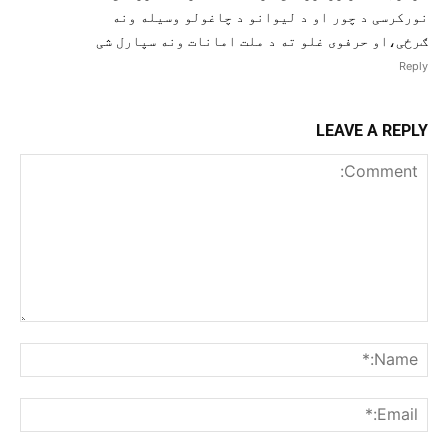
نورکرسی د چور او د لیوانو د چاغولو وسیله ونه
ګرځی،او حرفوی غلو ته د ملت امانات ونه سپارل شی
Reply
LEAVE A REPLY
Comment:
me:*
ail:*