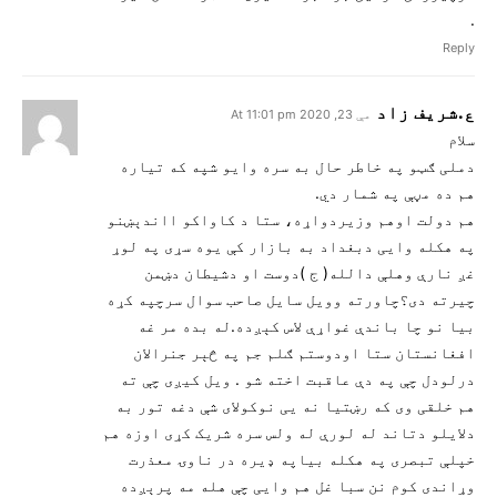
.
Reply
ع.شریف زاد
مې 23, 2020 At 11:01 pm
سلام
دملی ګټو په خاطر حال به سره وایو شپه که تیاره
هم ده مڼې په شمار دي.
هم دولت اوهم وزیردواړه، ستا د کاواکو ااندېښنو
په هکله وایی دبغداد به بازار کې یوه سړی په لوړ
غږ نارې وهلې دالله( ج )دوست او دشیطان دښمن
چیرته دی؟چاورته وویل سایل صاحب سوال سرچپه کړه
بیا نو چا باندې غواړې لاس کېږده.له بده مر غه
افغانستان ستا اودوستم ګلم جم په څېر جنرالان
درلودل چې په دې عاقبت اخته شو . ویل کیږی چې ته
هم خلقی وی که رښتیا نه یی نوکولای شې دغه تور به
دلایلو دتاند له لورې له ولس سره شریک کړی اوزه هم
خپلې تبصری په هکله بیاپه ډیره در ناوۍ معذرت
وړاندی کوم نن سبا غل هم وایی چې هله مه پرېږده