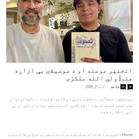
انجنیر مومند او د موسیقۍ بې‌ ازاره
هنر| ولي الله ملکزی
تاند
-
اګست 7, 2026
+
0
موسیقي د هیجان، عاطفې، مینې او کلیوال ژوند د ماښامونو او
حسرتجنو شېبو غږیزه انځورګري ده. موسیقي یوه ناوېلې او بې‌
ژبې انګازه ده...