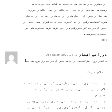
او دکور خاوند هم .داد ملت په ګته ده چې دپاک ا
وسفاک ،صادق اوخاین ، باخلاق او بد اخلاق و خورد
ضابط اوجنرا ل ،اهل کار او ناکار ،عالم او جاهل
سره تفکیک وشی او په تیره بیا د ماشوم اسدالله او
جنرال دولت توپیروشی . وایی بزک بزک نمیری که جو
لغمان میرسد .
Reply
دورانی افغان
مې 24, 2020 At 5:58 am
د قدر وړ، عزتمند او پاک جنرال دولت وزیري صاحب!
السلام علیکم
عزتمنده لمړی ستاسی د وظیفی پاکوالی او صداقت ته
سلام او بیا ستاسی د میډیا خبرو او لیکنو ته
احترام.
عزتمنده شاید تر اوسه تاسی نه وی اوریدلی چه یو
بهرنی ملک بل ملک جوړ کړی وی یا امریکا راشی او