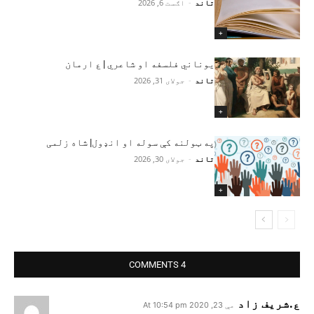
تاند
-
اګست 6, 2026
+
یوناني فلسفه او شاعري | ع ارمان
تاند
-
جولای 31, 2026
+
په ټولنه کې سوله او انډول| شاه زلمی
تاند
-
جولای 30, 2026
+
4 COMMENTS
ع.شریف زاد
مې 23, 2020 At 10:54 pm