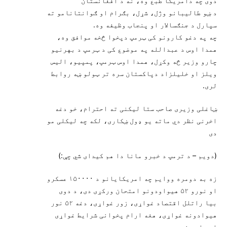
دوی چه دامریکا طبع وه، نه د افغانستان
د ښو طالیبانو وژل، شړل، بګرام او ګوانتانامو ته
سپارل د جنګسالار او پنجاب وظیفه وه.
چه په دغو کارونو کی ټرمپ دپخوا څخه موافق وه،
همدا اوس د عبدالله په موضوع کی د ټرمپ د بهرنیو
چارو وزیر څه وکړل، همدا اوس ټرمپ، پمپیو، الیس
ویلز او خلیلزاد دپاکستان سره تر ټولو ښه روابط
لری.
ښاغلی وزیری صاحب ستا لیکنی ته احترام، خو دغه
اخرنی نظر دي ماته یو ډول ښکاری، لکه چه لیکلی مو
دی
(دویم – د ترمپ د خبرو مانا دا هم کیدای شي چې:)
زه به دومره ووایم چه امریکایانو د ۱۵۰۰۰۰ عسکرو
او نورو ۵۲ هیواودونو امتحان ورکړی دی، د دوی
بیا راتلل اقتصاد غواړی، زور غواړی، دغه ۵۲ نور
هیوادونه غواړی، هغه ارام پخوانی شرایط غواړی
او داسی نور