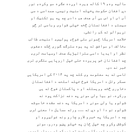
مالیه وه، ۱۹ کاله ډیره اوږده جګړه مو وکړه، نور
دې افغان حکومت پخپله امنیت ونیسی. همداسی د سی
آی ای او اس بی آی هدف هم دادی چه په یو تکنیک او
سیستم د افغانستان څخه خپلی قواوی وباسی تر څو
نړیوالو ته کم رانشی.
خلاصه امریکا ځمونږ ملی فوځ، پولیس، امنیت، طالب
مخالف او موافق ته په یوه سترګه ګوری ځکه دهغوی
نظر او ایدیا داسی ستراتیژیک هدف اوسیاست لری،
چه افغانان خو پریږده حتی خپل اروپایی ملګری تری
خبر نه دی.
تاسی ته به معلومه وی کله چه په ۲۰۱۴ کی امریکایی
عسکر وتل د امریکا فوځ خپله اسلحه د افغانستان
دخاوری څخه وویستله او د پاکستان فوځ ته یی
ورکړه. نو بیا ولی مونږ په دغه نزاکت پوه نه
شولو، یا ولی مونږ د امریکا په دغه عقده خاموشه
شولو، نو دا او دې ته ….. ورته مسایل دا معنی لری
چه د امریکا په خبرو لارو چارو ونه غولیږو، او
کوشش وکړو چه خپل ځان په خپلو پښو ودرو. مونږ
باید نورد امریکا سیاست ته زیرکه او بیدار اوسو.