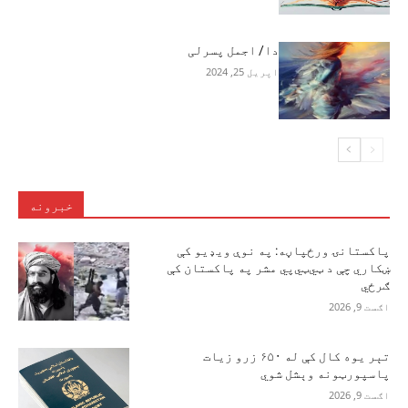
دا/ اجمل پسرلی
اپریل 25, 2024
خبرونه
پاکستانۍ ورځپاڼه: په نوې ویډیو کې
ښکاري چې د ټي‌ټي‌پي مشر په پاکستان کې
ګرځي
اګست 9, 2026
تېر یوه کال کې له ۶۵۰ زرو زیات
پاسپورټونه وېشل شوي
اګست 9, 2026