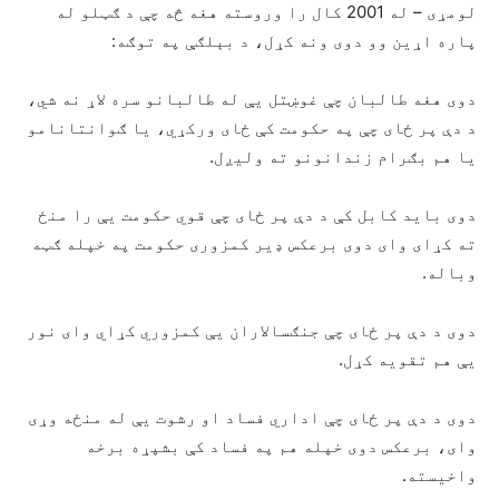
لومړی – له 2001 کال را وروسته هغه څه چې د ګټلو له
پاره اړين وو دوی ونه کړل، د بېلګې په توګه:
دوی هغه طالبان چې غوښتل يې له طالبانو سره لاړ نه شي،
د دې پر ځای چې په حکومت کې ځای ورکړي، یا ګوانتانامو
یا هم بګرام زندانونو ته ولیږل.
دوی باید کابل کې د دې پر ځای چې قوي حکومت يې را منځ
ته کړای وای دوی برعکس ډیر کمزوری حکومت په خپله ګټه
وباله.
دوی د دې پر ځای چې جنګسالاران يې کمزوري کړاي وای نور
يې هم تقویه کړل.
دوی د دې پر ځای چې اداري فساد او رشوت يې له منځه وړی
وای، برعکس دوی خپله هم په فساد کې بشپړه برخه
واخیسته.