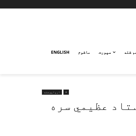
م شته
سپورت
ماشوم
ENGLISH
+
ارواپوهنه
ستاد عظیمي سره