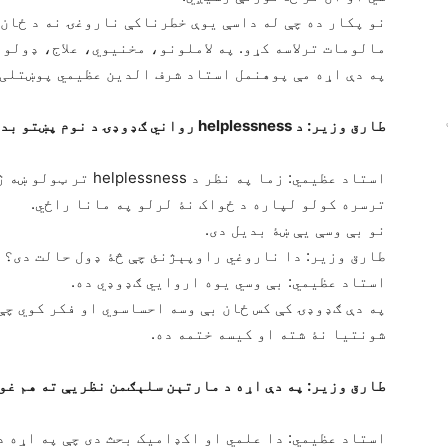
نو پکار ده چې له داسې یوې خطرناکې ناروغۍ نه د ځان 
مالومات ترلاسه کړو. په لاملونو، مخنیوي، علاج، ډولو
په دې اړه مې پوهنمل استاد شرف الدین عظیمي پوښتلی 
طارق وزیر: د helplessness رواني ګډوډۍ د نوم پښتو بدیله کلمه څۀ ده؟
استاد عظیمي: زما په نظ
ترسره کولو لپاره د ځواک نۀ لرلو په مانا راځي.
نو بې وسې یې ښۀ بدیل دی.
طارق وزیر: دا ناروغي راوپېژنئ چې څۀ ډول حالت دی؟
استاد عظیمي: بې وسي یوه اروایي ګډوډي ده.
په دې ګډوډۍ کې کس ځان بې وسه احساسوي او فکر کوي چې
شونتیا نۀ شته او کیسه ختمه ده.
طارق وزیر: په دې اړه د مارتېن سلېګمن نظریې ته هم غو
استاد عظیمي: دا علمي او اکډامیک بحث دی چې په اړه د