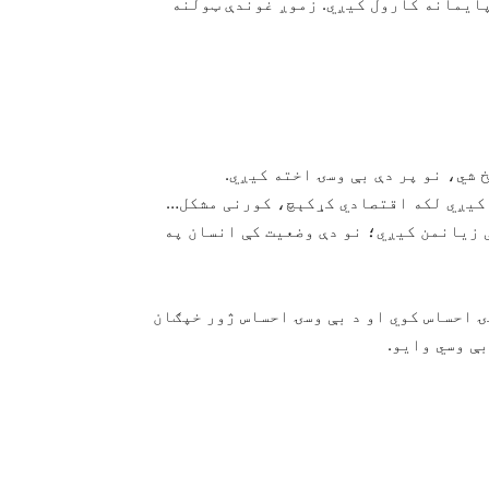
ایمانه کارول کیږي. زموږ غوندې ټولنه
ې زیانمن کیږي؛ نو دې وضعیت کې انسان په
سۍ احساس کوي او د بې وسۍ احساس ژور خپګان
ې وسي وایو.