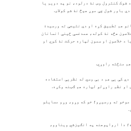
 شوک کنترول وس نۀ درلود، نو په دویم یا
دې باور شول چې موږ هېڅ نۀ شو کولای.
نو هم تطبیق کړه او دې نتیجې ته ورسیدۀ
لاصون هڅه نۀ کوله، همدغسې ځینې انسانان
 د خلاصون او سمون لپاره حرکت نۀ کوي او
هم منځته راوړي.
ې کې یې هم د بې وسي له نظریې استفاده
 او نظم راوړلو لپاره هم ګټنه وکړه.
 موخو ته ورسیږو؛ خو که وړو، وړو مسایلو
.
؛ دا ارواپوهنه په انګیزشي ویناوو،