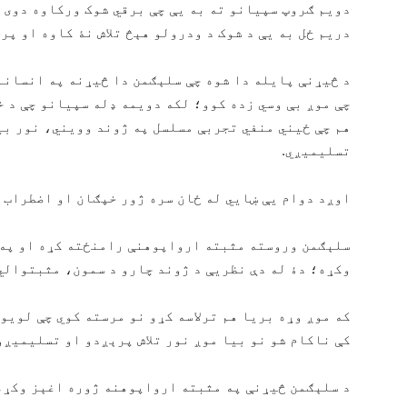
دویم ګروپ سپیانو ته به یې چې برقي شوک ورکاوه دوی د
دریم ځل به یې د شوک د ودرولو هېڅ تلاش نۀ کاوه او پر 
د څیړنې پایله دا شوه چې سلېګمن دا څیړنه په انسانا
چې موږ بې وسي زده کوو؛ لکه دویمه ډله سپیانو چې د خ
هم چې ځیني منفي تجربې مسلسل په ژوند وویني، نور بیا
تسلیمیږي.
اوږد دوام یې ښایي له ځان سره ژور خپګان او اضطراب 
سلېګمن وروسته مثبته ارواپوهنې رامنځته کړه او په د
وکړه؛ دۀ له دې نظریې د ژوند چارو د سمون، مثبتوالي
که موږ وړه بریا هم ترلاسه کړو نو مرسته کوي چې لویو
کې ناکام شو نو بیا موږ نور تلاش پرېږدو او تسلیمیږو
د سلېګمن څیړنې په مثبته ارواپوهنه ژوره اغېز وکړه