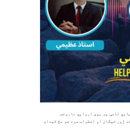
ښایي تاسې پر یوې اروایي ناروغۍ
کسان له ژور خپګان او اضطراب سره هم مخ کېدای