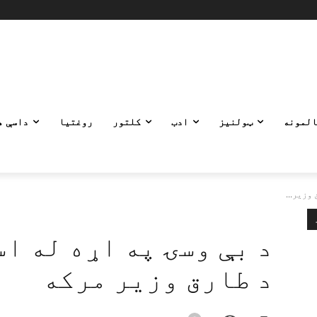
المونه
ټولنیز
ادب
کلتور
روغتیا
داسې ه
وزیر...
د بې وسۍ په اړه له ا
د طارق وزیر مرکه