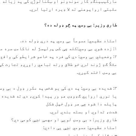
مارکېټېنګ، کار موندونو او ټکنالوژي کې په زیاته پ
مثبتې ارواپوهنې ته لا ډېره اړتیا لري.
طارق وزیر: بې وسي په څو ډوله ده؟
استاد عظیمي: عموماً بې وسي په درې ډوله ده.
۱: زده شوي بې وسي:کله چې کس پرلپسژ له ناکامۍ سره مخ شي، نو پر دې بې وسۍ اخته کیږي.
۲: وضعیتي بې وسي: دې کې فرد په خاصو شرایطو کې واقع کیږي لکه اقتصادي کړکېچ، کورنی مشکل…
مثلاً ګډ ژوند لري خو طلاق ورته تباهي راوړي، تجارت ک
بې وسۍ اخته کیږي.
۳: شدیده بې وسي: په دې کې یو شخص په مکرر ډول د بې و
یا نورې اروایي ګډوډۍ هم ور پیدا کوي، دې ته شدیده ب
پایله دا شوه چې هر ډول خپل شکل
شدت، تداوي او بسته بندي لري.
طارق وزیر: د بې وسۍ لویې او مهمې نښې کومې دي؟
استاد عظیمي: عمومي نښې یې دادي:
– د ځان کم لیدنې احساس