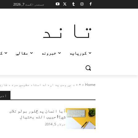
جمعه, اګست 7, 2026
تاند
کورپاڼه
خبرونه
مقالې
ک
Home
+
د بې وسۍ په اړه له استاد عظیمي سره د طارق 
ادب
آیا انسان په څلور بولو تلای
شي؟! حبیب الله بختیال
جولای 5, 2014