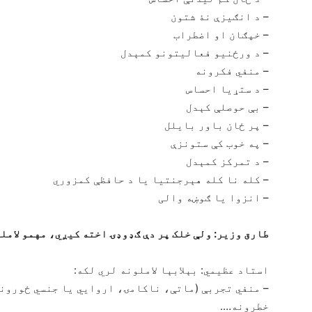
– د انګیزې نۀ شتون
– خپګان او اضطراب
– د ورځنیو فعالیتونو کمېدل
– منفي فکرونه
– د ستړیا احساس
– بې حوصلې کېدل
– پر ځان باور بایلل
– په خوب کې ستونزې
– د تمرکز کمېدل
– کله نا کله هېرجنتیا یا د حافظې کمزوري
– انزوا یا ګوښه والی
طارق وزیر: ولې خلک پر دې ګډوډۍ اخته کیږي، مهمو لامل
استاد عظیمي: بېلابېا لاملونه لري لکه:
– منفي تجربې (ماتې، ناکامۍ، اروایي یا جنسي ځورون
خطرونه….