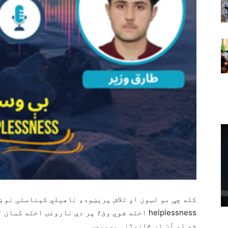
کله چې مو لټون او تلاش پرېښود، ناهیلي کېناستی نو 
helplessness اخته شوي وئ؛ پر دې ناروغۍ اخته 
شي او آن تر ځانوژنې رسیږي.