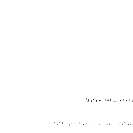
ونو ته یې اشاره وکړئ!
ې، تروماوې، سټرسونه، طبیعي افتونه،