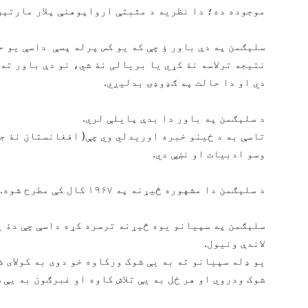
موجوده ده؛ دا نظریه د مثبتې ارواپوهنې پلار مارتېن
سلېګمن په دې باور ؤ چې که یو کس پرله پسې داسې یو ح
نتیجه ترلاسه نۀ کړي یا بریالی نۀ شي، نو دې باور ته 
دي او دا حالت په ګډوډۍ بدلیږي.
د سلېګمن په باور دا بدې پایلې لري.
تاسې به د ځینو خبره اوریدلي وي چې( افغانستان نۀ جو
وسو ادبیات او نښې دي.
د سلېګمن دا مشهوره څیړنه په ۱۹۶۷ کال کې مطرح شوه.
سلېګمن په سپیانو یوه څیړنه ترسره کړه داسې چې دۀ ی
لاندې ونیول.
یو ډله سپیانو ته به یې شوک ورکاوه خو دوی به کولای ش
شوک ودروي او هر ځل به یې تلاش کاوه او غبرګون به یې 