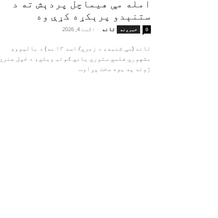
امله مې هیماچل پردېش ته د
ستنېدو پرېکړه کړې وه
تاند
-
اګست 4, 2026
0
خبرونه
تاند (سې شنبه، د زمري/ اسد ۱۳ مه) د بالیووډ
مشهورې فلمي ستورې یامي ګوتم ویلي، د خپل هنري
ژوند په یوه سخت پړاو...