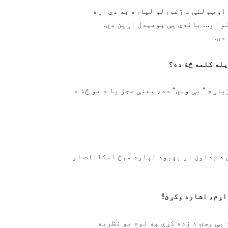
او ټولنې د ژغورلو لپاره په دې اړه
نو او… باندې یې پوهېدل اړین دي.
دی.
ر د helplessness تر ټولو ښه ژباړه ” بې وسي” ده، یعنې عجز یا د یو څۀ د
 د بدلون او بهبود لپاره هېڅ امکانات او
اړم، اشاره وکړئ!
 بې وسۍ د زده کړې په نوم یو نظریه