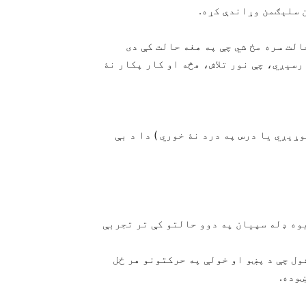
 سلېګمن وړاندې کړه.
الت سره مخ شي چې په هغه حالت کې دی
رسیږي، چې نور تلاش، هڅه او کار پکار نۀ
ړیږي یا درس په درد نۀ خوري ) دا د بې
وه ډله سپیان په دوو حالتو کې تر تجربې
ول چې د پښو او خولې په حرکتونو هر ځل
ښوده.