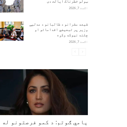
ټولو خطرناک ایالت دی
اګست 7, 2026
شیعه مشرانو د طالبانو د عدلیې
وزیر پر تبعیضي اقداماتو او
چلند نیوکه وکړه
اګست 7, 2026
یامي ګوتم: د کمو فرصتونو له