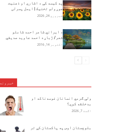
په کیسه کې د اشارې او ‌ذهنیت
جوړولو تخنیک | ایمل پسرلی
فبروري 24, 2026
د ایراني شاعر احمد شاملو
شعر/ ژباړه احمد جاوید صدیقي
اکتوبر 14, 2016
خبرونه
ولې ګرمي انسانان غوسه‌ناکه او
بدخلقه کوي؟
اګست 7, 2026
بلوچستان اوس په پاکستان کې تر