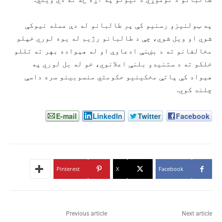
په ټولنیزو رسنیو کې پر طالبانو له دې عمله نیوکې
شوي او ویل شوي، چې د طالبانو رژیم له یوه لوري خپلو
مخالفانو ته د بښنې ادعاوې او له هېواده بهر ته تللو
خلکو ته د ستنیدو بلنې اعلانوي، خو له بل لوري په
هېواد کې پاتې مخکینیو حکومتي منسوبینو سره داسې
چلند کوي.
E-mail
LinkedIn
Twitter
Facebook
Pinterest
X
Facebook
Previous article
Next article