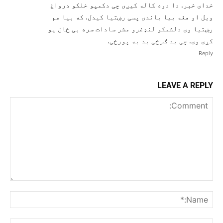
خدای خبر. دا دوه کاله کیږی چی دکمپو خلکو درواغ
ویل او هغه بیا باندی پسی رښتیا کیدل. که بیا هم
رښتیا وی دلشمکو لنډغرو مشر سادات سره بی ځان یو
کړی وی. چی بد ګرځی بد به پورځی.
Reply
LEAVE A REPLY
Comment:
me:*