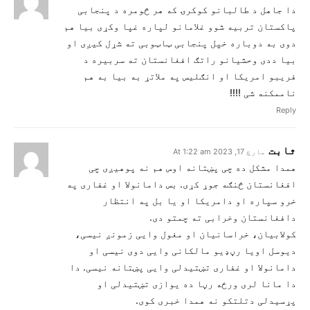
دا جاهل د طالبانو کوکرۍ که هر څومره د پنجابی
پاکستان تربیه شوو غلامانو لپاره غپا وکړی بیا هم
دوی به دوباره خپل پنجابی ټاټوبی ته شړل کیږی او
بیا ددی وحشیانو راتګ افغانستان ته سربیره د
فریبو امریکا او انګلیس په ملاتړ به بیا به هم
ناممکنه شی !!!!
Reply
ثابت
مارچ 17, 2023 At 1:22 am
همدا مشکل ده چی پښتانه اوس هم نه پوهیږی چی
افغانستان څنګه جوړ کړی. بس دامانولا او غفاری په
خرو سپاره او دامریکا او یا بل په انتظار
دافغانستان وخرابی ته چمتو دی.
کولابیان، خراسانیان او مغول وایی زمونږ نیسی،
دیوسل اویا رڼډیو مالکانی وایی دوی نیسی او
دامانولا او غفاری تښتیدلی وایی پښتانه نیسی. دا
دا مانا لری ورځه رڼا ده یوازی تښتیدلی او
پړسیدلی دتلتکو نه همدا خبری کوی.