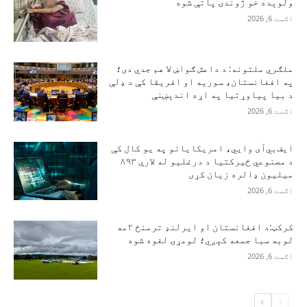
ولوېده خو ژوندۍ پاتې شوه
اګست 6, 2026
ملګري ملتونه: د داعش ګواښ لا هم جدي دی؛
په افغانستان، سوریه او افریقا کې د ډلې
د بیا پیاوړتیا په اړه اندېښنې
اګست 6, 2026
ایف‌بي‌آی وايي، امریکایانو په یو کال کې
د مصنوعي ځیرکتیا د درغلیو له لارې ۸۹۳
میلیون ډالره زیان کړی
اګست 6, 2026
کرکټ:د افغانستان او ایرلنډ ترمنځ ۲مه
لوبه سبا جمعه کېږي؛ لومړۍ لغوه شوه
اګست 6, 2026