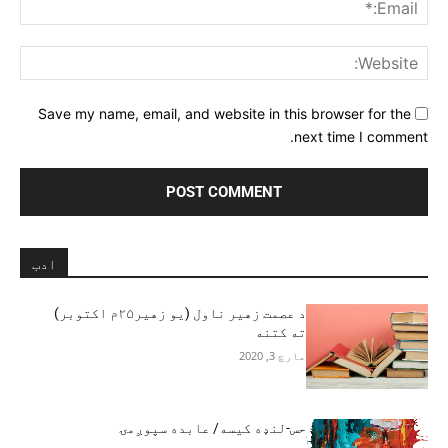
ail:*
ite:
Save my name, email, and website in this browser for the
next time I comment.
ادب
د عصمت زهیر ناول (یو زهیر۲۵م اکتوبر)
ته کتنه
مارچ 3, 2020
حس-لنډه کیسه/ عابده سپوږمۍ