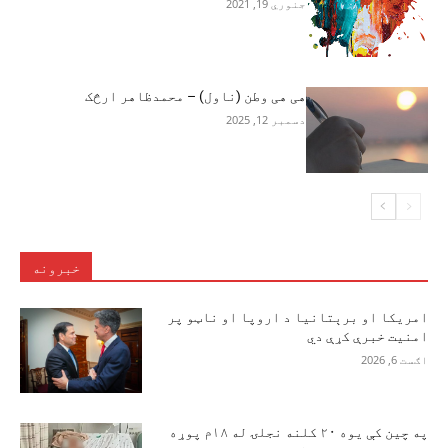
جنوري 19, 2021
هی هی وطن (ناول) – محمدظاهر ارڅک
دسمبر 12, 2025
خبرونه
امریکا او برېتانیا د اروپا او ناټو پر
امنیت خبرې کړې دي
اګست 6, 2026
په چین کې یوه ۲۰ کلنه نجلۍ له ۱۸م پوړه