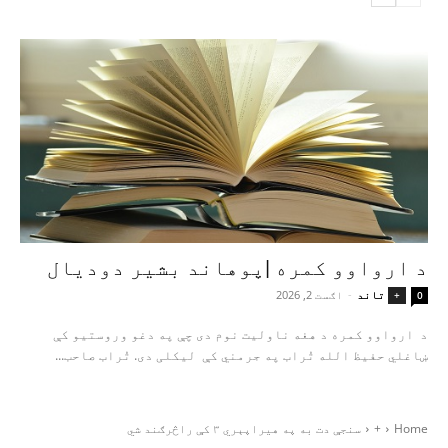
د ارواوو کمره |پوهاند بشیر دودیال
تاند
-
اګست 2, 2026
+
0
د ارواوو کمره د هغه ناولیت نوم دی چې په دغو وروستیو کې
ښاغلي حفیظ الله تُراب په جرمني کې لیکلی دی. تُراب صاحب...