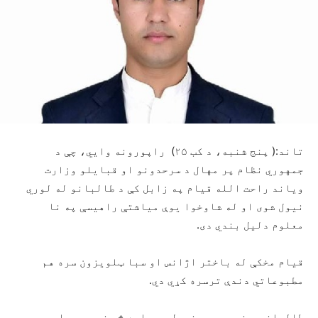
تاند:( پنج شنبه، د کب ۲۵) راپورونه وایي، چې د
جمهوري نظام پر مهال د سرحدونو او قبایلو وزارت
ویاند راحت الله قیام په زابل کې د طالبانو له لوري
نیول شوی او له شاوخوا یوې میاشتې راهیسې په نا
معلوم دلیل بندي دی.
قیام مخکې له باختر اژانس او سبا ټلویزون سره هم
مطبوعاتي دندې ترسره کړي دي.
طالبانو د نوموړي د نیولو په اړه څه نه دي ویلي.