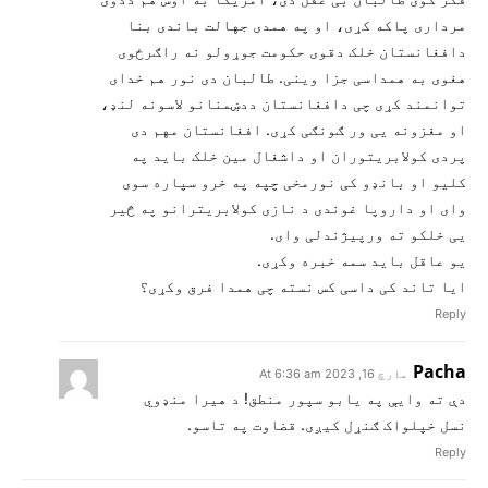
مرداری پاکه کړی، او په همدی جهالت باندی بنا
دافغانستان خلک دقوی حکومت جوړولو نه راګرځوی
هغوی به همداسی جزا وینی. طالبان دی نور هم خدای
توانمند کړی چی دافغانستان ددښمنانو لاسونه لنډ،
او مغزونه یی ور ګونګی کړی. افغانستان مهم دی
پردی کولابریتوران او داشغال مین خلک باید په
کلیو او بانډو کی نورمخی چپه په خرو سپاره سوی
وای او داروپا غوندی د نازی کولابریترانو په څیر
یی خلکو ته ورپیژندلی وای.
یو عاقل باید سمه خبره وکړی.
ایا تاند کی داسی کس نسته چی همدا فرق وکړی؟
Reply
Pacha
مارچ 16, 2023 At 6:36 am
دې ته وایې په یابو سپور منطق! د هیرا منډوي
نسل خپلواک ګنړل کیږی. قضاوت په تاسو.
Reply