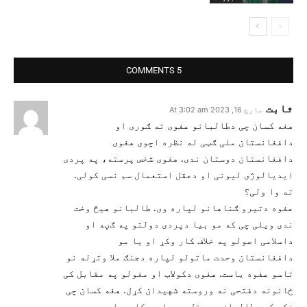
5 COMMENTS
ثابت
مارچ 16, 2023 At 3:02 am
هغه کسان چی دطالبانو عفوی ته ګوری او
دافغانستان ملی ګټی له نظره اچوی هغوی
دافغانستان دوستان ندی. هغوی شخص پرسته، په پردی
ایدیالوژی لیونی او دعقل استعمال سم نسی کولی.
ته وا ولی؟
عفوه دتیرو ګناهانو لپاره وی. طالبانو هیڅ وخت
ندی ویلی چی که مو بیا دپردی دولتو په ګڼه او
داسلامی اصولو په خلاف کار وکړ او یا مو
دافغانستان وحدت ماتولو لپاره دجنګ ملا وتړله نو
تاسو عفوه یاست. هغوی دکولاب او مغولو په مقابل کی
ځانونه دفتحی نه وروسته شهیدان کړل. هغه کسان چی
فکر کوی طالبان بی عقل دی، امریکا به اوس هم ددوی