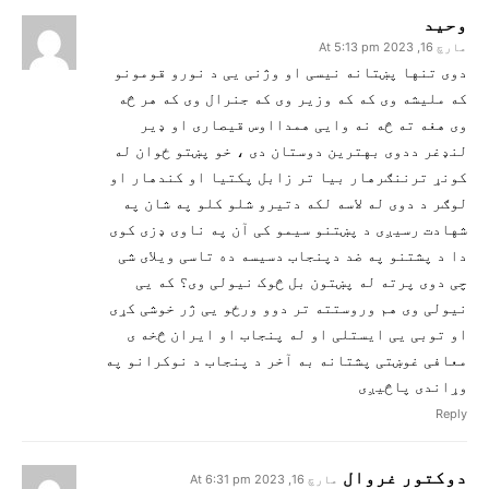
وحید
مارچ 16, 2023 At 5:13 pm
دوی تنها پښتانه نیسی او وژنی یی د نورو قومونو
که ملیشه وی که که وزیر وی که جنرال وی که هر څه
وی هغه ته څه نه وایی همدااوس قیصاری او ډیر
لنډغر ددوی بهترین دوستان دی ، خو پښتو ځوان له
کونړ ترننګرهار بیا تر زابل پکتیا او کندهار او
لوګر د دوی له لاسه لکه دتیرو شلو کلو په شان په
شهادت رسیږی د پښتنو سیمو کی آن په ناوی ډزی کوی
دا د پشتنو په ضد دپنجاب دسیسه ده تاسی ویلای شی
چی دوی پرته له پښتون بل څوک نیولی وی؟ که یی
نیولی وی هم وروستته تر دوو ورځو یی ژر خوشی کړی
او توبی یی ایستلی او له پنجاب او ایران څخه ی
معافی غوښتی پشتانه به آخر د پنجاب د نوکرانو په
وړاندی پاڅیږی
Reply
دوکتور غروال
مارچ 16, 2023 At 6:31 pm