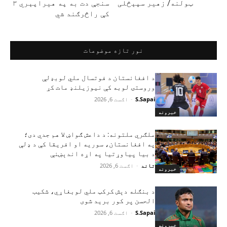
ټولنه/ زهير سپېڅلی
سنجې دت به په هیراپېري ۳
کې راڅرګند شي
نور تازه موضوعات
د افغانستان د فوتسال ملي لوبډلې
وروستۍ لوبه کې نیوزیلنډ مات کړ
S.Sapai
-
اګست 6, 2026
خبرونه
ملګري ملتونه: د داعش ګواښ لا هم جدي دی؛
په افغانستان، سوریه او افریقا کې د ډلې
د بیا پیاوړتیا په اړه اندېښنې
تاند
-
اګست 6, 2026
خبرونه
د بنګله دېش کرکټ ملي لوبغاړي، شکیب
الحسن پر کور برید شوی
S.Sapai
-
اګست 6, 2026
خبرونه