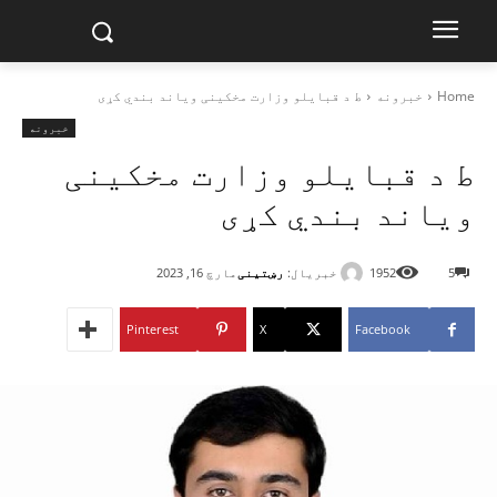
Home
خبرونه
ط د قبایلو وزارت مخکینی ویاند بندي کړی
خبرونه
ط د قبایلو وزارت مخکینی
ویاند بندي کړی
خبریال:
رښتینی
5
1952
مارچ 16, 2023
Pinterest
X
Facebook