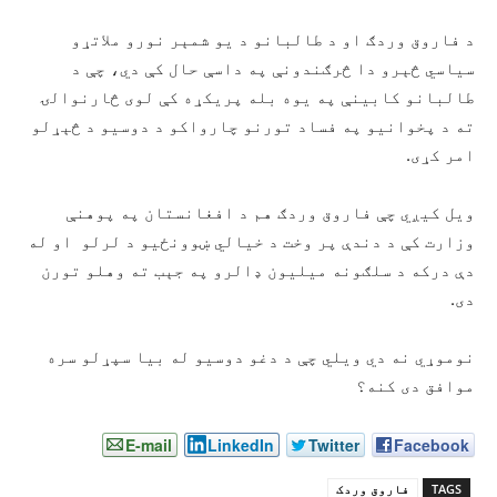
د فاروق وردګ او د طالبانو د يو شمېر نورو ملاتړو
سياسي څېرو دا څرګندونې په داسې حال کې دي، چې د
طالبانو کابینې په یوه بله پریکړه کې لوی څارنوالۍ
ته د پخوانيو په فساد تورنو چارواکو د دوسيو د څېړلو
امر کړی.
ويل کيږي چې فاروق وردګ هم د افغانستان په پوهنې
وزارت کې د دندې پر وخت د خیالي ښوونځیو د لرلو او له
دې درکه د سلګونه میلیون ډالرو په جېب ته وهلو تورن
دی.
نوموړي نه دي ويلي چې د دغو دوسيو له بيا سپړلو سره
موافق دی کنه؟
E-mail
LinkedIn
Twitter
Facebook
TAGS
فاروق وردک