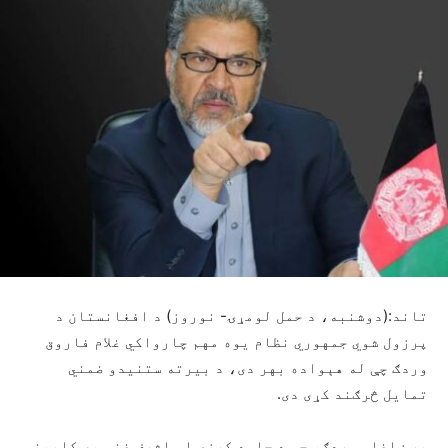
تاند:(دوشنبه، د حمل لومړۍ- نوروز) ‏د افغانستان د
پرزول شوي جمهوري نظام يوه مهم چارواکي غلام فاروق
وردګ چې له هېواده بهر دی، د بيرته ستنيدو ضمني
تمايل څرګند کړی دی.
پر ښاغلی وردګ، چې د حامد کرزي او اشرف غني په کابینو