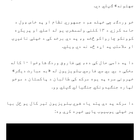
جهتونه» ګڼلي دي.
خو وردګ، چې خپله هم د جمهوري نظام او په خاص ډول د
حامد کرزي د ۱۳ کلنې ولسمشرۍ یو له اصلي او پريکړه
کوونکو چارواکو څخه و، په دې برخه کې د خپلې ناغيړۍ
او ملامتۍ په اړه څه نه دي ويلي.
دا په داسې حال کې ده، چې فاروق وردګ شاوخوا ۱۰ کاله
مخکې د بي بي سي فارسي ټلویزیون له «به عبارت دیګر»
خپرونې سره په یوه مرکه کې طالبان د پاکستان د موخو
لپاره جنګیدونکي جنګیالي ګڼلي وو.
دا مرکه په دې پته ياد شوي ټلويزيون تېر کال يو ځل بيا
پر خپلې یوټیوب پاڼې خپره کړې وه: