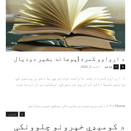
د ارواوو کمره |پوهاند بشیر دودیال
تاند
-
اګست 2, 2026
+
0
د ارواوو کمره د هغه ناولیت نوم دی چې په دغو وروستیو کې
ښاغلي حفیظ الله تُراب په جرمني کې لیکلی دی. تُراب صاحب...