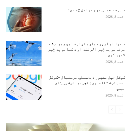
د زړه د حملې مهم عوامل څه دي؟
اګست 8, 2026
د هوا او اوبو دواړو لپاره نوی روباټ؛ د
مرغانو په څېر الوتنه او د کبانو په څېر
لامبو کوي
اګست 8, 2026
ګوګل خپل مشهور ډیجیټلي مرستیال «ګوګل
اسسټنټ» تقاعدوي؛ «جیمینای» یې ځای
نیسي
اګست 8, 2026