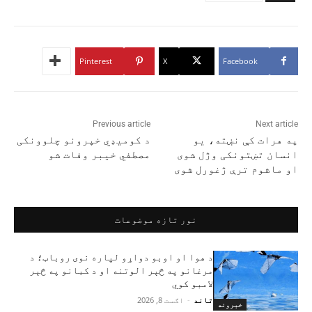
Pinterest
X
Facebook
Previous article
Next article
په هرات کې نښته، یو
د کومیډي خپرونو چلوونکی
انسان تښتونکی وژل شوی
مصطفي خیبر وفات شو
او ماشوم ترې ژغورل شوی
نور تازه موضوعات
د هوا او اوبو دواړو لپاره نوی روباټ؛ د
مرغانو په څېر الوتنه او د کبانو په څېر
لامبو کوي
تاند
-
اګست 8, 2026
خبرونه