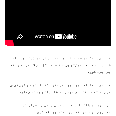
فاروق وردګ په خپله تازه اعلامیه کې په ضمني ډول له
طالبانو دا هم غوښتي چې د « خدمت ګزارۍ» زمینه ورته
برابره کړي.
فاروق وردګ له نورو بهر مېشتو افغانانو هم غوښتي چې
هېواد ته د ستنېدو لپاره د طالبانو بلنه ومني.
نوموړي له طالبانو دا هم غوښتي چې پر خپلو ژمنو
ودریږي او د دولتدارۍ لمنه پراخه کړي.