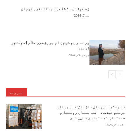
زه خوشال…./ شاعر: عبدالغفور لېوال
مې 7, 2014
وو نه و یو شپون او یو پښتون ملا و | دوکتور
ازمون‎
جولای 24, 2024
خبرونه
د روغتیا نړیوال سازمان: د نړیوالو
مرستو کمښت د افغانستان روغتیايي
خدمتونو ته ستونزې پېښې کړي
اګست 8, 2026