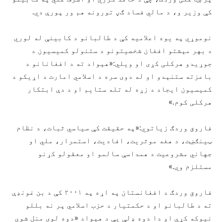
کې وزیر و، د مالي فساد ګڼ تورونه هم ور پورې دي.
نوموړي په يوه اعلاميه کې د طالبانو د کابینې له لوري
د بهر مېشتو افغان شخصیتونو د ستنولو کميسيون د
جوړيدو هرکلی کړی او ویلي:«‏هېواد ته د افغانانو د
باعزته ستنېدو او له دوی سره د اسلامي امارت د اړیکو د
کمیسیون ایجاد د زړه له تله ستایم او د دې ابتکار
هرکلی کوم.»
فاروق وردګ زیاتوي:«په حقیقت کې سیاسي ثبات، د نظام
ټینګښت، د هغه موثریت، افادیت، استمرار، ملي او
جهاني مشروعیت د همداسې سالمو او معقولو کړنو
مستلزم وي.»
فاروق وردګ د افغانستان په اړه په ۲۰۰۱ کې د بن غونډې
ته د طالبانو او د حکمتیار د حزب اسلامي پر نه بللو
نیوکه کړې او دا دوه ډلې یې د هېواد «دوه لوی منل شوي