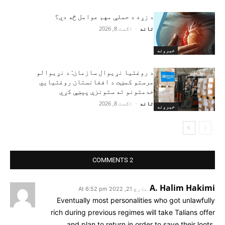
د زړه د حملې مهم عوامل څه دي؟
تاند
-
اګست 8, 2026
خبرونه
د روغتیا نړیوال سازمان: د نړیوالو
مرستو کمښت د افغانستان روغتیايي
خدمتونو ته ستونزې پېښې کړي
تاند
-
اګست 8, 2026
خبرونه
2 COMMENTS
A. Halim Hakimi
مارچ 21, 2022 At 6:52 pm
Eventually most personalities who got unlawfully
rich during previous regimes will take Talians offer
and plan to return in order to save their loots.