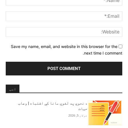
ail:*
ite:
Save my name, email, and website in this browser for the
next time I comment.
ادب
د نحوې په لغوي مانا کې اشتباه | وهاب
حیات
جولای 5, 2026