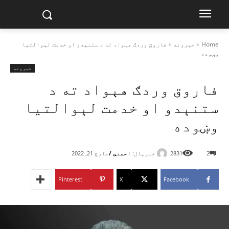
Home
خبرونه
فاروق وردګ هېواد ته د ستنېدو او خدمت لېوالتيا
وښوده
خبرونه
فاروق وردګ هېواد ته د
ستنېدو او خدمت لېوالتيا
وښوده
خبریال:
احمدي /
2
2831
مارچ 21, 2022
Pinterest
X
Facebook