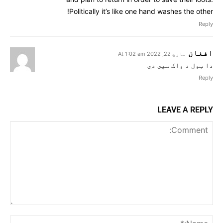
Politically it’s like one hand washes the other!
Reply
افغان
مارچ 22, 2022 At 1:02 am
دا ټول د واک سپي دي
Reply
LEAVE A REPLY
Comment:
me:*