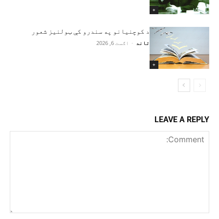
+
د کوچنیانو په سندرو کې ټولنیز شعور
تاند
-
اګست 6, 2026
+
LEAVE A REPLY
Comment: