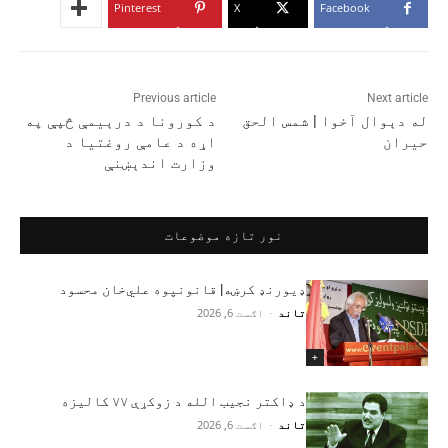
Pinterest
X
Facebook
Previous article
Next article
له دېوال آخوا | شمس الحق
د کورونا د درېیمې څپې په
حیران
اړه د عامې روغتیا د
وزارت اندېښنې
نور تازه موضوعات
ډیورنډ کرښه| قانونپوه علي‌خان محسود
تاند
-
اګست 6, 2026
+
د ډاکتر نجیب الله د زوکړې ۷۷ کالیزه
تاند
-
اګست 6, 2026