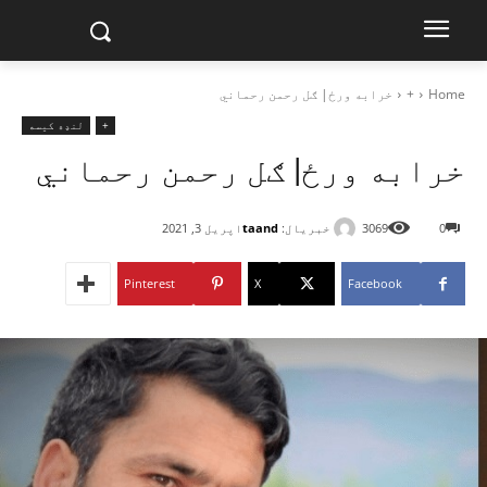
Home
+
خرابه ورځ| ګل رحمن رحماني
+
لنډه کیسه
خرابه ورځ| ګل رحمن رحماني
خبریال:
taand
0
3069
اپریل 3, 2021
Pinterest
X
Facebook