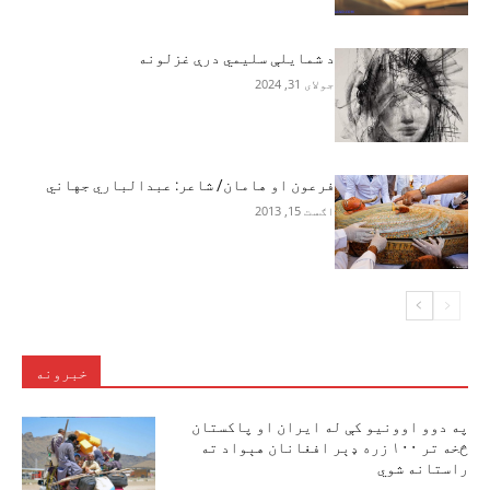
د شمایلې سلیمي درې غزلونه
جولای 31, 2024
فرعون او هامان/ شاعر: عبدالباري جهاني
اګست 15, 2013
خبرونه
په دوو اوونیو کې له ایران او پاکستان
څخه تر ۱۰۰ زره ډېر افغانان هېواد ته
راستانه شوي