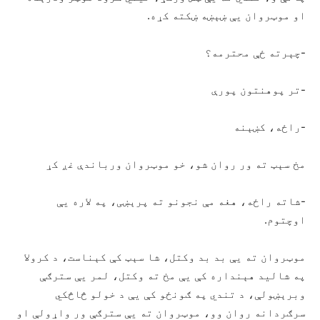
او موټروان یې ښېښه ښکته کړه.
-چېرته ځې محترمه؟
-تر پوهنتون پورې
-راځه، کښېنه
مخ سېټ ته ور روان شو، خو موټروان ورباندې غږ کړ
-شاته راځه، هغه مې نجونو ته پرېښی، په لاره یې
اوچتوم.
موټروان ته یې بد بد وکتل، شا سېټ کې کېناست، د کرولا
په شالید هېنداره کې یې مخ ته وکتل، لمر یې سترګې
وبرېښولې، د تندي په ګونځو کې یې د خولو څاڅکي
سرګردانه روان وو، موټروان ته یې سترګې ور واړولې او