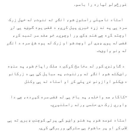
غورځولو لپاره را باسو.
استاد ناهیلی راستون شو، انګړ ته ننوت، له خپل زرک
سره یې په نه زړه خبرې پیل کړې، د قفس یوه ګوښه یې لږ
اوچته کړه چې شنه ډکي ور اوچوي، خو هغه سر تمبه کړ،
قفس له یوې ډډې لږ اوچت شو او زرک له یوه شغ سره د انګړ
له ونو واوښت.
د ګاونډي کور له مخامخ کړکۍ د هلک راپام شو، په منډه
راښکته شو، انګړ ته ورننوت، په مبایل کې یې د زرکانو
د ښکلو اوازونو غږ پلې کړ او استاد ته یې وکتل
-کاکا، هه واخله، په بام یې له قفس سره کېږده، چې دا
واوري زرک دې حتمی ورته راستنېږي.
استاد غوسه شو، په شنو واښو کې پرتې کوچنۍ ډبرې ته یې
لاس کړ او پر ماشوم یې سترګې وربرګې کړې.