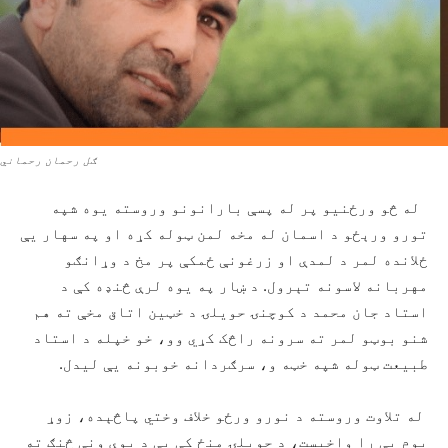
ګل رحمان رحماني
له څو ورځنیو پر له پسې بارانونو وروسته یوه شپه
تورو ورېځو د اسمان له مخه لمن ټوله کړه او په سهار یې
ځلانده لمر د لمدې او زرغونې ځمکې پر مخ د وړانګو
مهربانه لاسونه تېرول. د ښار په یوه لرې څنډه کې د
استاد جان محمد د کوچنۍ حویلۍ د خټین اتاق مخې ته هم
شنو بوټو لمر ته سرونه راڅک کړي وو، خو خپله د استاد
طبیعت ټوله شپه خټه و، سرګردانه خوبونه یې لیدل.
له تلاوت وروسته د نورو ورځو خلاف وختي پاڅېده، زوړ
یوم یې را واخیست، د حویلۍ منځ کې یې د یوې ونې څنګ ته