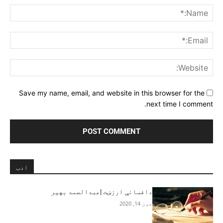
me:*
ail:*
ite:
Save my name, email, and website in this browser for the
next time I comment.
ادب
دافسانې ارزښت |عبدالصمد بهیر
جون 14, 2020