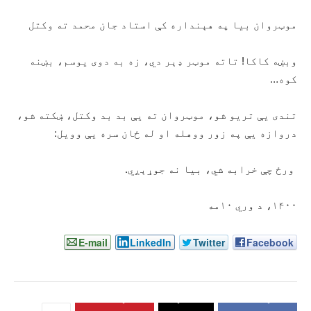
موټروان بیا په هېنداره کې استاد جان محمد ته وکتل
وبښه کاکا! تاته موټر ډېر دي، زه به دوی یوسم، بښنه
کوه…
تندی یې تریو شو، موټروان ته یې بد بد وکتل، ښکته شو،
دروازه یې په زور ووهله او له ځان سره یې وویل:
ورځ چې خرابه شي، بیا نه جوړېږي.
۱۴۰۰، د وري ۱۰مه
E-mail
LinkedIn
Twitter
Facebook