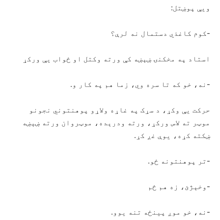
ویې پوښتل:
-کوم کاغذي دستمال نه لرې؟
استاد په مخکنۍ ښېښه کې ورته وکتل او ځواب یې ورکړ
-نه، خو که تا سره وي، زما هم په کار و.
حرکت یې وکړ، د سړک په غاړه ولاړو پوهنتوني نجونو
موټر ته لاس ورکړ، ورته ودرېده، موټروان ورته ښېښه
ښکته کړه، یوې غږ کړ.
-تر پوهنتونه ځو.
-وخېژئ، زه هم ځم
-نه، خو موږ پینځه تنه یوو.