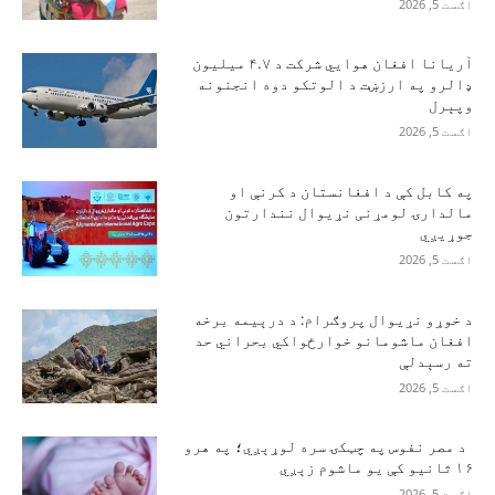
اګست 5, 2026
آریانا افغان هوایي شرکت د ۴.۷ میلیون
ډالرو په ارزښت د الوتکو دوه انجنونه
وپېرل
اګست 5, 2026
په کابل کې د افغانستان د کرنې او
مالدارۍ لومړنی نړیوال نندارتون
جوړیږي
اګست 5, 2026
د خوړو نړیوال پروګرام: د درېیمه برخه
افغان ماشومانو خوارځواکي بحراني حد
ته رسېدلې
اګست 5, 2026
د مصر نفوس په چټکۍ سره لوړېږي؛ په هرو
۱۶ ثانیو کې یو ماشوم زېږي
اګست 5, 2026