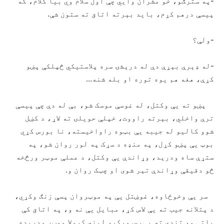
-په سترګو، خو مشران وايي چې اول سلام وي بیا کلام، که
پیسې درهم کړم، باید بېرته اتاق ته ستون شې.
-ولې؟
-له ډېرې بېړې دې له درېشۍ سره پلاستیکي څپلکې پښو
کړې، هغه هم یوه توره او بله شنه…
پښو ته یې وکتل، له غوسې موسک شو، بې له دې چې پیسې
ترې واخلي، بېرته راووت، خپلې حویلۍ ته لاړ، د کښل
شوو کالیو له جیبه یې بټوه راواخیسته، نا بورس کړي
بوټ یې پښو کړل، په منډه د سړک په لور روان شو، په
ستړې ساه ودرېد، وړاندې یې وکتل، د عملې موټر ورڅخه
څو دقیقې وړاندې تېر شوی او چټک روان و.
سر یې وخوځاوه، غوښتل یې په موټروان پسې زنګ وکړي،
د پتلانه جیب ته یې لاس کړ، مبایل یې نه و، په اتاق کې
پاتې و، تندي ته یې ټس ورکړ، لیني کرولا موټر ودرېده