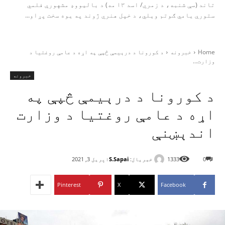
تاند (سې شنبه، د زمري/ اسد ۱۳ مه) د بالیووډ مشهورې فلمي
ستورې یامي ګوتم ویلي، د خپل هنري ژوند په یوه سخت پړاو...