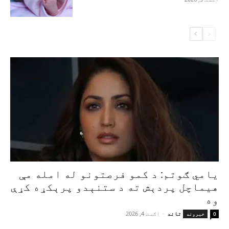
یامي ګوتم: د کمو فرصتونو له امله مې
هیماچل پردېش ته د ستنېدو پرېکړه کړې
وه
تاند
-
اګست 4, 2026
0
خبرونه