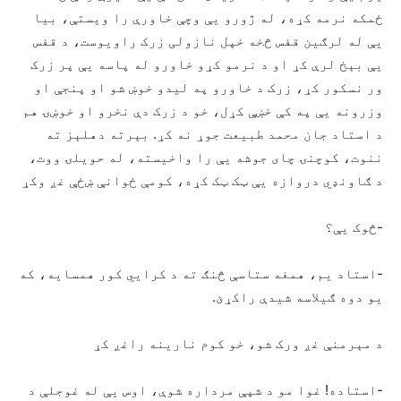
ځمکه نرمه کړه، له ژورو یې وچې خاورې را ویستې، بیا
یې له لرګین قفس څخه خپل نازولی زرک راویوست، د قفس
یې بېخ لرې کړ او د نرمو کړو خاورو له پاسه یې پر زرک
ور نسکور کړ، زرک د خاورو په لیدو خوښ شو او پنجې او
وزرونه یې په کې خښې کړل، خو د زرک دې نخرو او خوښۍ هم
د استاد جان محمد طبیعت جوړ نه کړ. بېرته دهلېز ته
ننوت، کوچنۍ چای جوشه یې را واخیسته، له حویلۍ ووت،
د ګاونډي دروازه یې ټک ټک کړه، کومې ځوانې ښځې غږ وکړ
-څوک یې؟
-استاد یم، همغه ستاسې څنګ ته د کرايي کور همسایه، که
یو دوه ګیلاسه شیدې راکړئ.
د مېرمنې غږ ورک شو، خو کوم نارینه راغږ کړ
-استاده! غوا مو د شپې مرداره شوې، اوس یې له غوجلې د