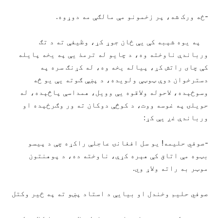
-ځه ورک شه، پر زخمونو مې مالګې مه دوړوه.
په یوه شېبه کې یې ځان جوړ کړ، وظیفې ته د تګ
ورباندې ناوخته وه، د چایو له ترمذ یې په یخه پایله
کې چای راتش کړ، پیاله یخه وه، له کړنګ سره په
دسترخوان دوې ټوټې ولویده، د پښې ګوته یې یو څه
وسوځېده، لاحوله ولاقوه یې وویل، همداسې پاڅېده، له
حویلۍ په غوسه ووت، د کوڅې دوکان ته ور وګرځېده او
ورباندې غږ یې کړ:
-صوفي حلیمه! یو سل افغانۍ عاجلې راکړه چې د پیسو
بټوه مې اتاق کې هېره کړې، ناوخته ده، د پوهنتون
موټر به راته ولاړ وي.
صوفي حلیم وخندل او بیایې د استاد پښو ته په ځير وکتل