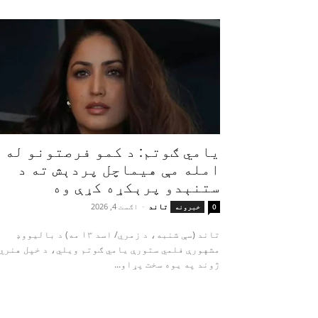
یامي ګوتم: د کمو فرصتونو له
امله مې هیماچل پردېش ته د
ستنېدو پرېکړه کړې وه
تاند
-
اګست 4, 2026
0
خبرونه
تاند (سې شنبه، د زمري/ اسد ۱۳ مه) د بالیووډ
مشهورې فلمي ستورې یامي ګوتم ویلي، د خپل هنري
ژوند په یوه سخت پړاو...