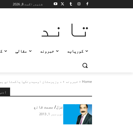
شنبه, اګست 8, 2026
تاند
کورپاڼه
خبرونه
مقالې
ک
Home
خبرونه
د وزیرستان اوسیدونکي: پاکستاني پو
ادب
غزل/ عصمت قانع
نوومبر 1, 2013