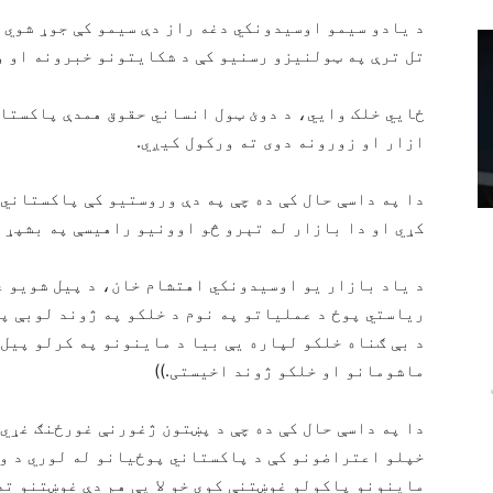
د یادو سیمو اوسیدونکي دغه راز دې سیمو کې جوړ شوي 
تل ترې په ټولنیزو رسنیو کې د شکایتونو خبرونه او 
ځایي خلک وایي، د دوئ ټول انساني حقوق همدې پاکستان
ازار او زورونه دوی ته ورکول کیږي.
دا په داسې حال کې ده چې په دې وروستیو کې پاکستاني
کړي او دا بازار له تېرو څو اوونیو راهیسې په بشپړ ډ
د یاد بازار یو اوسیدونکي اهتشام خان، د پیل شویو عم
ریاستي پوځ د عملیاتو په نوم د خلکو په ژوند لوبې پی
د بې ګناه خلکو لپاره یې بیا د ماینونو په کرلو پیل 
ماشومانو او خلکو ژوند اخیستی.))
دا په داسې حال کې ده چې د پښتون ژغورنې غورځنګ غړي
خپلو اعتراضونو کې د پاکستاني پوځیانو له لوري د ور
ماینونو پاکولو غوښتنې کوي خو لا یې هم دې غوښتنو ته