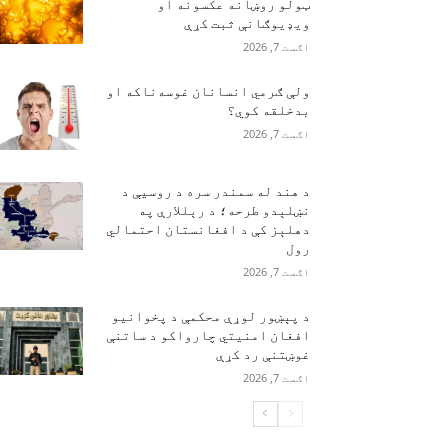
ټولو روښانه عکسونه او
ویډیوګانې ثبت کړې
اګست 7, 2026
ولې ګرمي انسانان غوسه‌ناکه او
بدخلقه کوي؟
اګست 7, 2026
د هند له سمندر سره د روسیې د
نښلېدو طرحه؛ د رېللارې په
دهلېز کې د افغانستان احتمالي
رول
اګست 7, 2026
د پېښور لوړې محکمې د پخوانیو
افغان امنیتي چارواکو د ساتنې
غوښتنې رد کړې
اګست 7, 2026