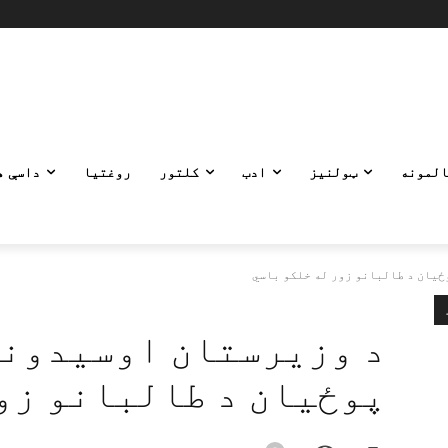
المونه
ټولنیز
ادب
کلتور
روغتیا
داسې ه
ځیان د طالبانو زور له خلکو باسي
د وزیرستان اوسیدونک
پوځیان د طالبانو زو