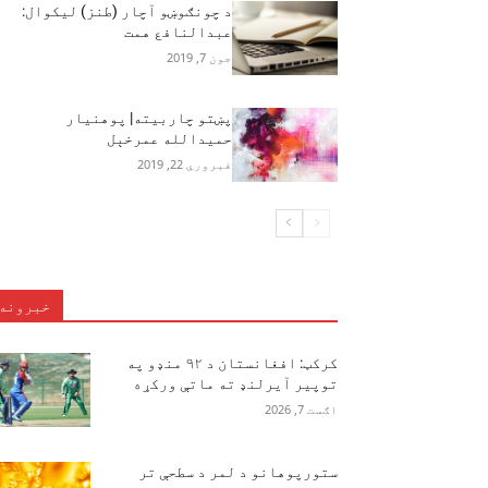
د چونګوښو آچار (طنز) ليکوال:
عبدالنافع همت
جون 7, 2019
پښتو چاربیته| پوهنیار
حمیدالله عمرخېل‎
فبروري 22, 2019
خبرونه
کرکټ: افغانستان د ۹۲ منډو په
توپیر آیرلنډ ته ماتې ورکړه
اګست 7, 2026
ستورپوهانو د لمر د سطحې تر