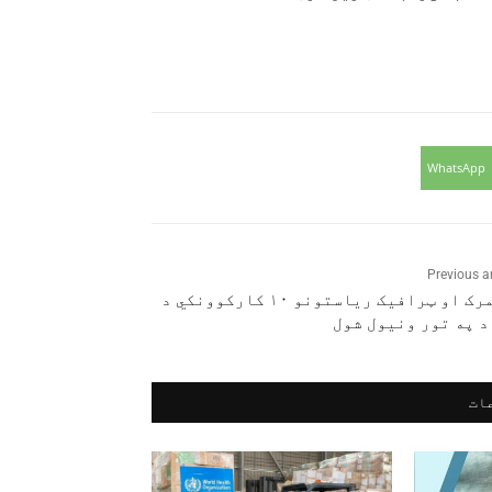
WhatsApp
Previous ar
د ګمرک او ټرافیک ریاستونو ۱۰ کارکوونکي د
د په تور ونیول شول
ات