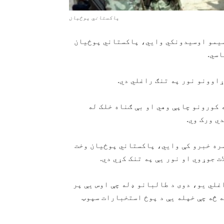
پاکستاني پوځيان
 نورو قبایلي سیمو اوسیدونکي وایي، پاکستاني پوځیان
اسي.
ړاوونو نور په تنګ راغلي دي.
کورونو چاپې وهي او بې ګناه خلک له
ي ورک وي.
سره خبرو کې وایي، پاکستاني پوځیان وخت
ت جوړوي او نور یې په تنک کړي دي.
اغلي یو، دوی د طالبانو ډله چې اوس یې پر
 څه چې خپله یې د پوځ استخبارات سپوټ