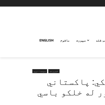
م شته
سپورت
ماشوم
ENGLISH
خبرونه
سیمه - نړۍ
ي: پاکستاني
ر له خلکو باسي