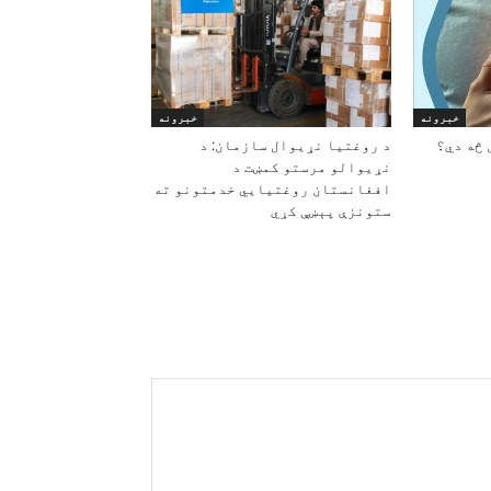
خبرونه
خبرونه
 څه دي؟
د روغتیا نړیوال سازمان: د
نړیوالو مرستو کمښت د
افغانستان روغتیايي خدمتونو ته
ستونزې پېښې کړي