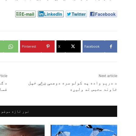
E-mail
LinkedIn
Twitter
Facebook
Pinterest
X
Facebook
ticle
Next article
د دریم واده په کولو سره دوهمې ښځې خپل
خاوند محبس ته ولیږه
فسا
نور تازه موضوع