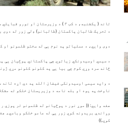
تاند ( یکشنبه، د کب ۳ ) د وزیرستان او
د تحریک طالبان پاکستان (طالبانو) ډلې زور له دوی ب
دوی وایي، د عملیاتو په نوم یې له سختو ظلمونو او ک
د سیمي اوسیدونکي زیاتوي چې پاکستاني پوځیان یې په 
ځانه سره وړي کوم چې بیا یې په کلونو کلونو مړي ژوند
د واڼه سیمی اوسیدونکی فیضان الله په دې اړه تاند 
ناوخت په یوه او بله نامه د وزیریستان خلکو ته مشکلا
هغه وایي: (( موږ نور د پوځیانو له ظلمونو تر پوزې ر
وړاندې بریدونه کوي زور یې له عامو خلکو وباسي، هغه
کوي.))