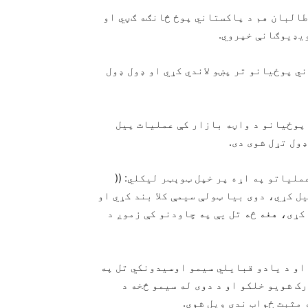
طالبان هم د پاکستاني پوځ څانګه ګڼي او
ويډيوګانې خپروي.
ي پوځیانو تر پښو لاندي کړي او ډول ډول
 پوځیانو د واڼه بازار کې عملیات پیل
ول تړل شوی دی.
لیاتو په اړه پر خپل ټوېټر لیکلي: ((
ل کړي، دوی بیا ټولې سیمې کلا بند کړي او
کړی، هغه څه تل یې په چاودنو کې زموږ د
 او د یادو قبایلي سیمو اوسیدونکي تل په
ک شویو خلکو او د دوی له سیمو څخه د
 مثبت ځواب ندی ویل شوی.