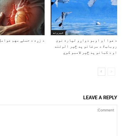
خبرونه
د هوا او اوبو دواړو لپاره نوی
د زړه د حملې مهم عوامل
روباټ؛ د مرغانو په څېر الوتنه
او د کبانو په څېر لامبو کوي
LEAVE A REPLY