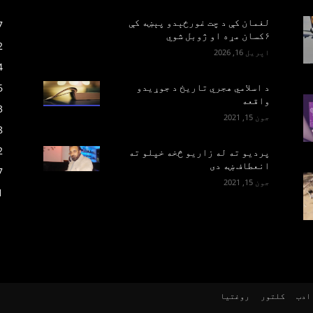
لغمان کې د چت غورځېدو پېښه کې
7
۶کسان مړه او ژوبل شوي
2
اپریل 16, 2026
4
6
د اسلامي هجري تاریخ د جوړیدو
واقعه
3
جون 15, 2021
8
2
پرديو ته له زاريو څخه خپلو ته
انعطاف ښه دی
7
جون 15, 2021
1
ادب
کلتور
روغتیا