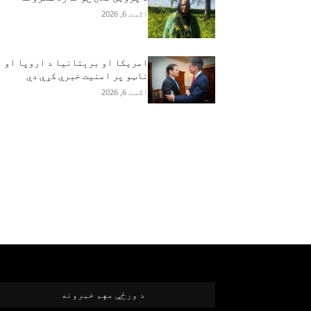
اګست 6, 2026
امریکا او برېتانیا د اروپا او
ناټو پر امنیت خبرې کړې دي
اګست 6, 2026
د ورځې مهم خبرونه