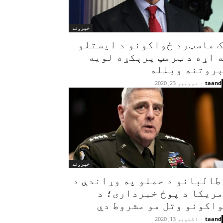
خبرونه
 ماسټرد ځواکونو د ایستلو
 اړه د ټرمپ پرېکړه لویه
روتنه وبلله
taand
-
نوومبر 23, 2020
خبرونه
طالبانو د حملو په وړاندې د
ریکا د پوځ خبرداری؛ د
اکونو وتل مو مشروط دي
taand
-
اکتوبر 13, 2020