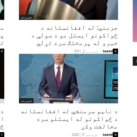
خبرونه
جرمني: له افغانستانه د
مک
ځواکونو ایستل مو د سولې د
په
خبرو له پرمختګ سره تړلي
تې
taand
-
فبروري 2, 2021
0
0
خبرونه
د ناټو سرمنشي له افغانستانه
د 
د ځواکونو له ایستلو سره
ام
مخالفت وکړ
ځو
taand
-
نوومبر 17, 2020
1
0