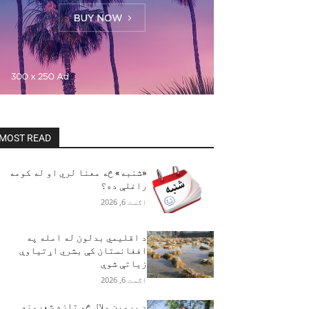
MOST READ
«شنبه» څه معنا لري او له کومه
راغلې ده؟
اګست 6, 2026
د اقلیمي بدلون له امله په
افغانستان کې بشري اړتیاوې
زیاتې شوې
اګست 6, 2026
د پروین ملال څو تازه شعرونه