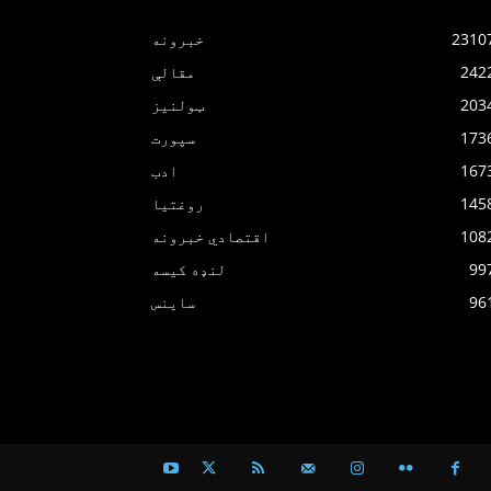
2310
خبرونه
242
مقالې
203
ټولنیز
173
سپورت
167
ادب
145
روغتیا
108
اقتصادي خبرونه
99
لنډه کیسه
96
ساینس