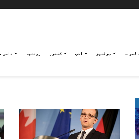
المونه
ټولنیز
ادب
کلتور
روغتیا
داسې ه
: