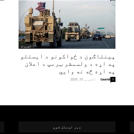
خبرونه
پینتاګون د ځواکونو د ایستلو
په اړه د ولسمشر ټرمپ د اعلان
په اړه څه نه وايي
taand
-
اکتوبر 10, 2020
1
ډېر لوستل شوي