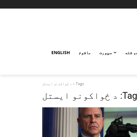
م شته
سپورت
ماشوم
ENGLISH
Tags
د ځواکونو ایستل
Tag
د ځواکونو ایستل