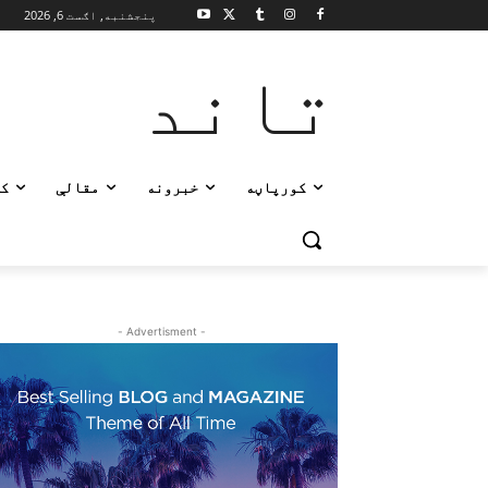
پنجشنبه, اګست 6, 2026
تاند
کورپاڼه
خبرونه
مقالې
ک
- Advertisment -