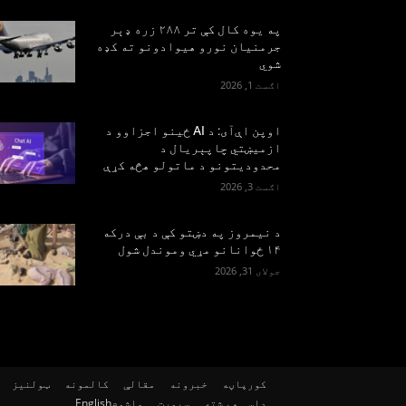
په یوه کال کې تر ۲۸۸ زره ډېر
جرمنیان نورو هیوادونو ته کډه
شوي
اګست 1, 2026
اوپن اې‌آی: د AI ځینو اجزاوو د
ازمیښتي چاپېریال د
محدودیتونو د ماتولو هڅه کړې
اګست 3, 2026
د نیمروز په دښتو کې د بې درکه
۱۴ ځوانانو مړي وموندل شول
جولای 31, 2026
کورپاڼه
خبرونه
مقالې
کالمونه
ټولنیز
داسې هم شته
سپورت
ماشوم
English