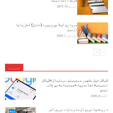
شریف الله دوست
اپریل 19, 2019
مرواري لیلا یې وېوړه (ناول) لعل پاچا
ازمون
نوومبر 1, 2024
خبرونه
ګوګل خپل مشهور ډیجیټلي مرستیال «ګوګل
اسسټنټ» تقاعدوي؛ «جیمینای» یې ځای
نیسي
اګست 8, 2026
د روغتیا نړیوال سازمان: د نړیوالو