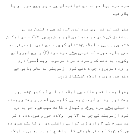
سره سره بیا هم نه دي توانېدلي چې د یو بچي مور او یا
پلار شي.
هغو کسانو ته اوس یوه نوې څېړنه چې د لندن په یو
روغتون کې شوې ده یوه نوې لاره ورښیي چې ۷۵٪ د دې امکان
شته چې رب یې د اولاد څشتنان کړي، د دې نوې ازموینې له
مخې باید مېړه له خپلې ښځې سره دوه (۲) وارې کوروالي
وکړي، په دغه کار سره د نر د نرتوب اوبه (مني) درې
وارې ډېرېږي، چې د دغې نوې ازموینې له مخې ښایي چې
دغه جوړه رب د اولاد څښتنان کړي.
پخوا به دا قسم خلکو چې اولاد نه لري له کور څخه بهر
وخت تېراوه او ګومان به یې کاوه چې له ډېر وخت وروسته
د خپلې ښځې سره یوځای کېدل د طاقت سبب شي، خو په دې
نوې ازموینه کې چې په ۷۳ بې اولاده جوړو شوې ده، د نر
په سپرم کې ۳ وارې زیاتوالی راغلی دی او ثابته شوې ده
چې که څوک له دغې طریقې کار واخلي نو رب به یې د اولاد