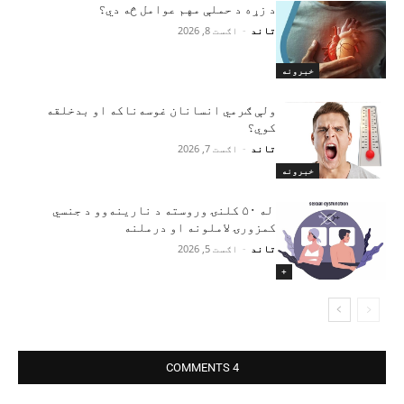
د زړه د حملې مهم عوامل څه دي؟
تاند
-
اګست 8, 2026
خبرونه
ولې ګرمي انسانان غوسه‌ناکه او بدخلقه
کوي؟
تاند
-
اګست 7, 2026
خبرونه
له ۵۰ کلنۍ وروسته د نارینه‌وو د جنسي
کمزورۍ لاملونه او درملنه
تاند
-
اګست 5, 2026
+
4 COMMENTS