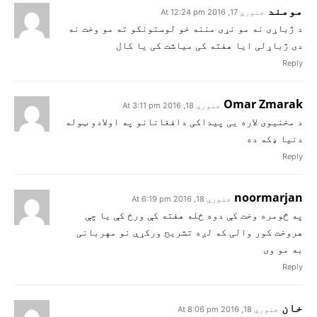
مومند
جنوري 17, 2016 At 12:24 pm
د ژباړی نه مو نړی مننه خو لوستونکو ته مو وخت نه
دی ژباړلی ایا هفته کی میاشت کی یا کال
Reply
Omar Zmarak
جنوري 18, 2016 At 3:11 pm
د مخنیوی لاره یی پیداکی دافغانانو په اولادو ټوله
دنیا ډکه ده
Reply
noormarjan
جنوري 18, 2016 At 6:19 pm
په څومره وخت کې دوه ځله هفته کې ورځ کې یا چې
هروخت کور والی که لږه تشریح ورکړې نو مهربانی
به مو وی
Reply
خان
جنوري 18, 2016 At 8:06 pm