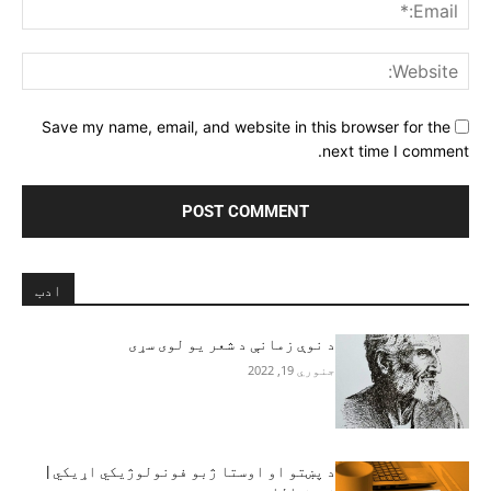
ail:*
ite:
Save my name, email, and website in this browser for the
next time I comment.
ادب
د نوې زمانې د شعر يو لوی سړی
جنوري 19, 2022
د پښتو او اوستا ژبو فونولوژیکي اړیکي |