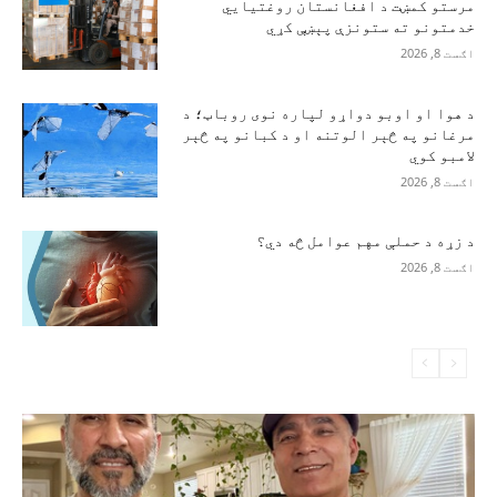
مرستو کمښت د افغانستان روغتیايي
خدمتونو ته ستونزې پېښې کړي
اګست 8, 2026
د هوا او اوبو دواړو لپاره نوی روباټ؛ د
مرغانو په څېر الوتنه او د کبانو په څېر
لامبو کوي
اګست 8, 2026
د زړه د حملې مهم عوامل څه دي؟
اګست 8, 2026