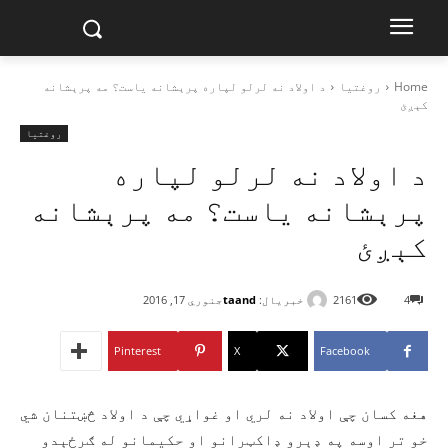
Home
روغتیا
د اولاد نه لرلو لپاره پرېشانه یاست؟ مه پرېشانه
کېږئ
روغتیا
د اولاد نه لرلو لپاره
پرېشانه یاست؟ مه پرېشانه
کېږئ
خبریال:
taand
4
2161
جنوري 17, 2016
Pinterest
X
Facebook
هغه کسان چې اولاد نه لري او غواړي چې د اولاد څښتنان شي
خو تر اوسه په ډېرو ډاکټرانو او حکیمانو له ګرځېدو