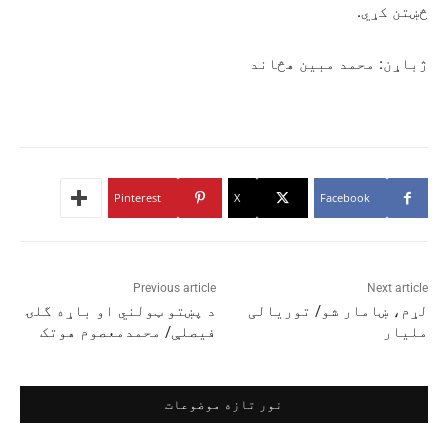
څښتن کړي.
ژباړن: محمد مبین هڅاند
Pinterest
X
Facebook
Previous article
Next article
لړم، ښامار شو/ توریالی
د پښتو ټولني او باړه گلۍ
ملیار
فیصلې/ محمدمعصوم هوتک
نور تازه موضوعات