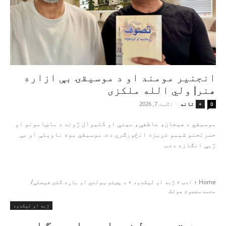
انجنیر مومند او د موسیقۍ بې‌ ازاره
هنر| ولي الله ملکزی
تاند
-
اګست 7, 2026
+
0
موسیقي د هیجان، عاطفې، مینې او کلیوال ژوند د ماښامونو او
حسرتجنو شېبو غږیزه انځورګري ده. موسیقي یوه ناوېلې او بې‌
ژبې انګازه ده...