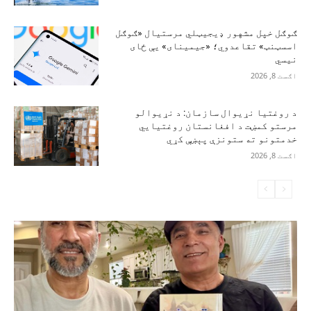
ګوګل خپل مشهور ډیجیټلي مرستیال «ګوګل
اسسټنټ» تقاعدوي؛ «جیمینای» یې ځای
نیسي
اګست 8, 2026
د روغتیا نړیوال سازمان: د نړیوالو
مرستو کمښت د افغانستان روغتیايي
خدمتونو ته ستونزې پېښې کړي
اګست 8, 2026