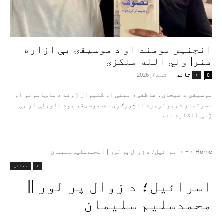
انجنیر مومند او د موسیقۍ بې‌ ازاره
هنر| ولي الله ملکزی
تاند
-
اګست 7, 2026
+
0
موسیقي د هیجان، عاطفې، مینې او کلیوال ژوند د ماښامونو او
حسرتجنو شېبو غږیزه انځورګري ده. موسیقي یوه ناوېلې او بې‌
ژبې انګازه ده...