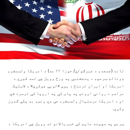
تاند (جمعه، د غبرګولي/ حوزا ۲۲ مه) د امریکا ولسمشر،
ډونالډ ټرمپ، د پنجشنبې په ورځ وویل چې تمه کېږي د
امریکا او ایران ترمنځ د یوې «لویې هوکړې» د لاسلیک
مراسم د روانې اوونۍ په پای کې په اروپا کې ترسره شي
او د امریکا مرستیال ولسمشر، جې ډي ونس، به پکې ګډون
وکړي.
ټرمپ په سپینه ماڼۍ کې خبریالانو ته وویل چې امریکا د