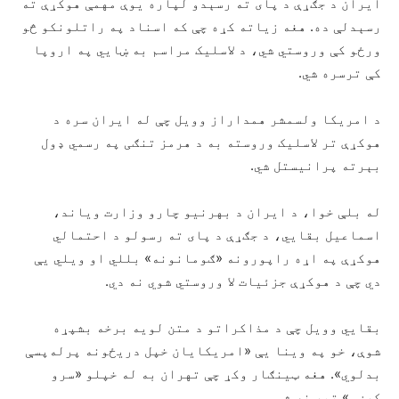
ایران د جګړې د پای ته رسېدو لپاره یوې مهمې هوکړې ته
رسېدلې ده. هغه زیاته کړه چې که اسناد په راتلونکو څو
ورځو کې وروستي شي، د لاسلیک مراسم به ښايي په اروپا
کې ترسره شي.
د امریکا ولسمشر همداراز وویل چې له ایران سره د
هوکړې تر لاسلیک وروسته به د هرمز تنګی په رسمي ډول
بېرته پرانیستل شي.
له بلې خوا، د ایران د بهرنیو چارو وزارت ویاند،
اسماعیل بقايي، د جګړې د پای ته رسولو د احتمالي
هوکړې په اړه راپورونه «ګومانونه» بللي او ویلي یې
دي چې د هوکړې جزئیات لا وروستي شوي نه دي.
بقایي وویل چې د مذاکراتو د متن لویه برخه بشپړه
شوې، خو په وینا یې «امریکایان خپل دریځونه پرله‌پسې
بدلوي». هغه ټینګار وکړ چې تهران به له خپلو «سرو
کرښو» تېر نه شي.