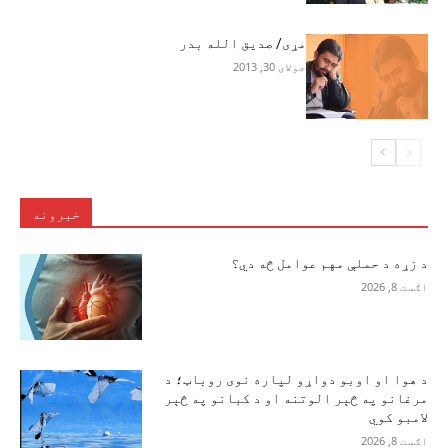
مړی/ صدیق الله بدر
جولای 30, 2013
خبرونه
د زړه د حملې مهم عوامل څه دي؟
اګست 8, 2026
د هوا او اوبو دواړو لپاره نوی روباټ؛ د
مرغانو په څېر الوتنه او د کبانو په څېر
لامبو کوي
اګست 8, 2026