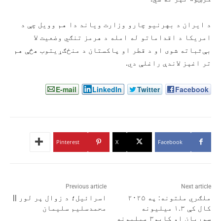
د ایران د بهرنیو چارو وزارت ویاند دا هم وویل چې د
امریکا د اقداماتو له امله د هرمز تنګي وضعیت لا
بې‌ثباته شوی او د قطر او پاکستان د منځګړیتوب هڅې هم
تر اغېز لاندې راغلې دي.
E-mail
LinkedIn
Twitter
Facebook
Pinterest
X
Facebook
Previous article
Next article
ملګري ملتونه: په ۲۰۲۵
اسرائیل؛ د زوال پر لور ||
کال کې ۱.۳ میلیونه
محمدسلیم سليمان
سوریان او کابو۳ میلیونه