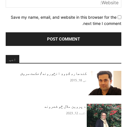
ite:
Save my name, email, and website in this browser for the
next time I comment.
ادب
کندهار، ګډوډ انځورونه/ حکمت سروش
مې 18, 2015
د پروین ملال څو شعرونه
اګست 12, 2023