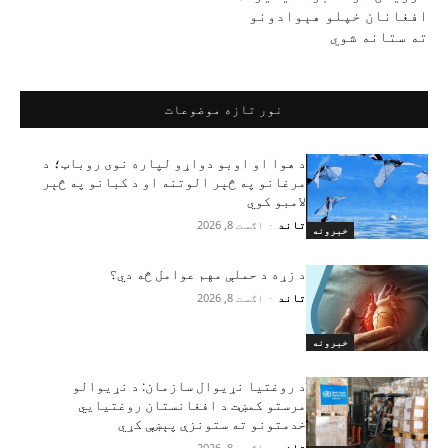
افغانان خپلو هېوادونو
ته ستانه شوي
نور تازه موضوعات
د هوا او اوبو دواړو لپاره نوی روباټ؛ د
مرغانو په څېر الوتنه او د کبانو په څېر
لامبو کوي
تاند
-
اګست 8, 2026
خبرونه
د زړه د حملې مهم عوامل څه دي؟
تاند
-
اګست 8, 2026
خبرونه
د روغتیا نړیوال سازمان: د نړیوالو
مرستو کمښت د افغانستان روغتیايي
خدمتونو ته ستونزې پېښې کړي
تاند
-
اګست 8, 2026