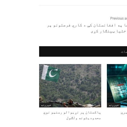
Previous ar
ا په افغانستان کې د کاري فرصتونو پر
ختیا ټینګار کړی
ات
خبرونه
خبرونه
ري
پاکستان پر نړیوالو رسنیو نوي
محدودیتونه ولګول