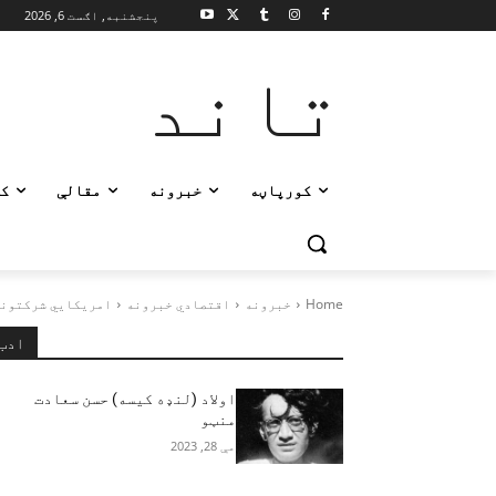
پنجشنبه, اګست 6, 2026
تاند
کورپاڼه
خبرونه
مقالې
ک
Home
خبرونه
اقتصادي خبرونه
امریکايي شرکتونه 
ادب
اولاد (لنډه کیسه) حسن سعادت
منټو
مې 28, 2023