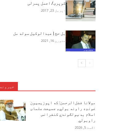
کوپرۍ/ اجمل پسرلی
اپریل 23, 2017
بل حج | عبدالوکیل سوله مل
جنوري 16, 2021
خبرونه
مولانا فضل‌الرحمن: که اپوزیسیون
غونډه راونه بولي، جمیعت علمای
اسلام به ټولګوندي کنفرانس
راوبولي
اګست 5, 2026