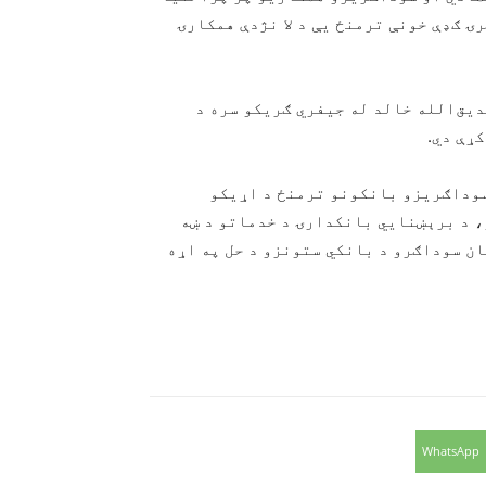
ۍ ګډې خونې ترمنځ یې د لا نژدې همکارۍ
دیق‌الله خالد له جیفري ګریکو سره د
ړې دي.
سوداګریزو بانکونو ترمنځ د اړیکو
 د برېښنايي بانکدارۍ د خدماتو د ښه
ان سوداګرو د بانکي ستونزو د حل په اړه
WhatsApp