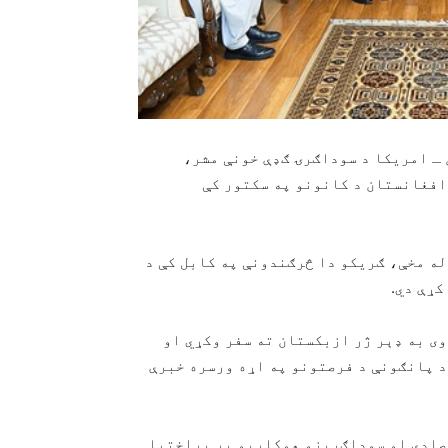
جوزا ۲۱ مه) د افغانستان ـ امریکا د سوداګرۍ ګډې خونې مشر،
افغانستان د کانونو په سکتور کې
ه مخې، ګریکو دا څرګندونې په کابل کې د
کړې دي.
وی به ډېر ژر ازبکستان ته سفر وکړي او
د پانګونې د فرصتونو په اړه ورسره خبرې
صادي او سوداګریزو همکاریو پر پراختیا