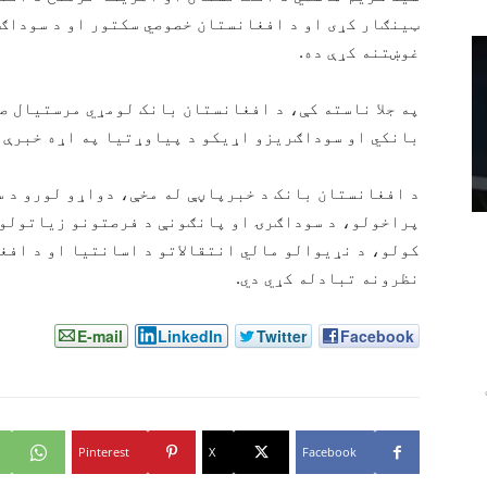
ټینګار کړی او د افغانستان خصوصي سکتور او د سوداګر
غوښتنه کړې ده.
په جلا ناسته کې، د افغانستان بانک لومړي مرستیال ص
بانکي او سوداګریزو اړیکو د پیاوړتیا په اړه خبرې ک
د افغانستان بانک د خبرپاڼې له مخې، دواړو لورو د 
پراخولو، د سوداګرۍ او پانګونې د فرصتونو زیاتولو،
کولو، د نړیوالو مالي انتقالاتو د اسانتیا او د افغ
نظرونه تبادله کړي دي.
E-mail
LinkedIn
Twitter
Facebook
Pinterest
X
Facebook