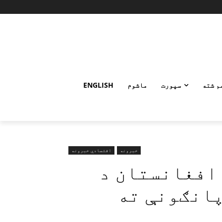
م شته
سپورت
ماشوم
ENGLISH
خبرونه
اقتصادي خبرونه
افغانستان د
پانګونې ته