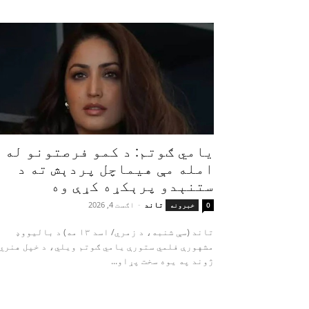
یامي ګوتم: د کمو فرصتونو له
امله مې هیماچل پردېش ته د
ستنېدو پرېکړه کړې وه
تاند
-
اګست 4, 2026
0
خبرونه
تاند (سې شنبه، د زمري/ اسد ۱۳ مه) د بالیووډ
مشهورې فلمي ستورې یامي ګوتم ویلي، د خپل هنري
ژوند په یوه سخت پړاو...