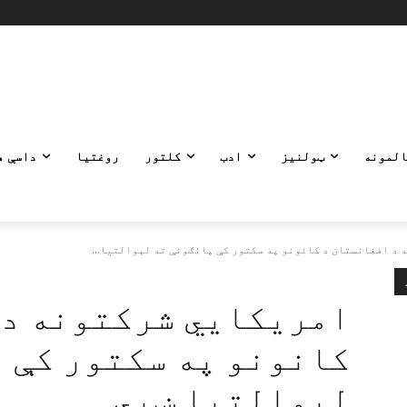
المونه
ټولنیز
ادب
کلتور
روغتیا
داسې ه
د افغانستان د کانونو په سکتور کې پانګونې ته لېوالتیا...
امریکايي شرکتونه د 
کانونو په سکتور کې 
لېوالتیا ښيي