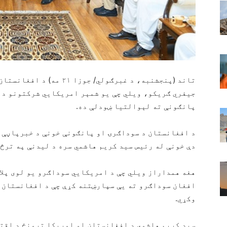
تاند (پنجشنبه، د غبرګولي/ 
جیفري ګریکو، ویلي چې یو شمېر امریکايي شرکتونو د 
پانګونې ته لېوالتیا ښودلې ده.
د افغانستان د سوداګرۍ او پانګونې خونې د خبرپاڼې ل
دې خونې له رئیس سید کریم هاشمي سره د لیدنې په ترڅ 
هغه همداراز ویلي چې د امریکايي سوداګرو یو لوی پلا
افغان سوداګرو ته یې سپارښتنه کړې چې د افغانستان 
وکړي.
سید کریم هاشمي د افغانستان او امریکا ترمنځ د اقت