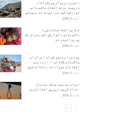
د خوړو نړیوال پروګرام: د
درېیمه برخه افغان ماشومانو
خوارځواکي بحراني حد ته رسېدلې
اګست 5, 2026
م.م: په افغانستان کې د
ماشومانو د خوارځواکۍ بحران مخ
په پراخېدو دی
اګست 5, 2026
په دوو اوونیو کې له ایران او
پاکستان څخه تر ۱۰۰ زره ډېر
افغانان هېواد ته راستانه شوي
اګست 5, 2026
ایران په پټه پنځه بندیان
اعدام کړي، درې یې افغانان وو
اګست 5, 2026