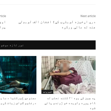
ticle
Next article
درې اړخیزه لوبلړۍ کې؛ افغان الف لوبډلې
اوچ
هند ته ماتې ورکړه
پرا
نور تازه موضوع
خبرونه
په چین کې یوه ۲۰ کلنه نجلۍ له
مصنوعي ځیرکتیا د سایب
۱۸م پوړه ولوېده خو ژوندۍ پاتې
درغلیو ګواښ زیات کړی
شوه