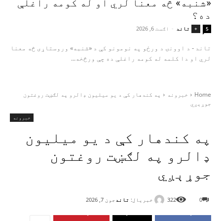
«شنبه» څه معنا لري او له کومه راغلې
ده؟
تاند
-
اګست 6, 2026
+
5
تاند - د اوونۍ د ورځو په نومونو کې د «شنبه» وروستاړی څه معنا
لري او دا کلمه له کومه راغلې ده چې ورڅخه...