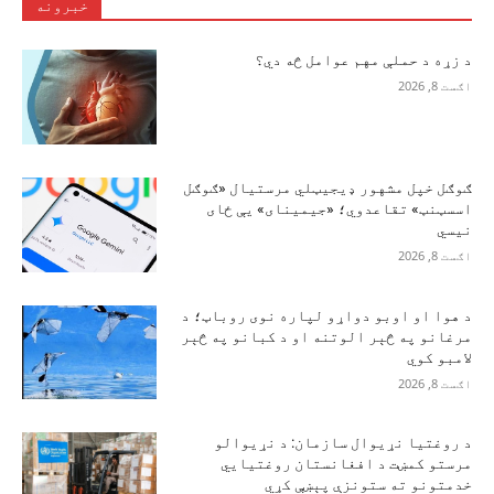
خبرونه
د زړه د حملې مهم عوامل څه دي؟
اګست 8, 2026
ګوګل خپل مشهور ډیجیټلي مرستیال «ګوګل
اسسټنټ» تقاعدوي؛ «جیمینای» یې ځای
نیسي
اګست 8, 2026
د هوا او اوبو دواړو لپاره نوی روباټ؛ د
مرغانو په څېر الوتنه او د کبانو په څېر
لامبو کوي
اګست 8, 2026
د روغتیا نړیوال سازمان: د نړیوالو
مرستو کمښت د افغانستان روغتیايي
خدمتونو ته ستونزې پېښې کړي