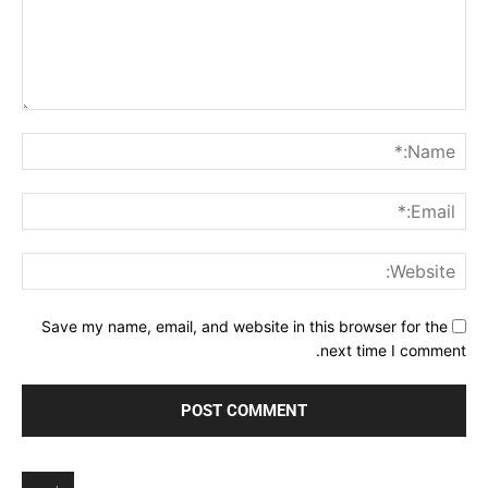
Comment:
me:*
ail:*
ite:
Save my name, email, and website in this browser for the
next time I comment.