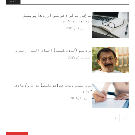
ادب
په څېړنه کې د فرضيې ارزښت | پوهنمل
سیداصغر هاشمي
سپتمبر 13, 2019
پرديسي (لنډه کیسه) احسان الله ارینزی
اکتوبر 7, 2025
موږ پښتون صحافي (جرنلسټ) نۀ لرو/ عارف
تبسَم
مارچ 11, 2014