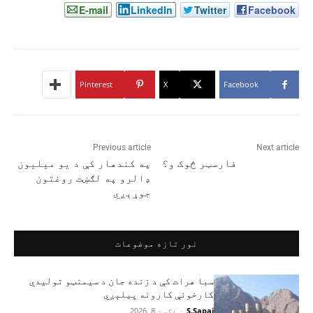
E-mail
LinkedIn
Twitter
Facebook
Pinterest
X
Facebook
Previous article
Next article
فارسټر څوک و؟
په کندهار کې د یو میلیون
ډالرو په لګښت روغتون
جوړېږي
نور تازه موضوعات
سبا هرات کې د زنده جان د سیمنټو تولیدي
کارخونې کارونه پیلېږي
S.Sapai
-
اګست 8, 2026