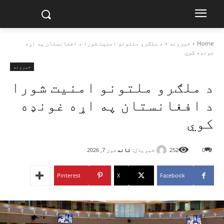
Home
خبرونه
د ملګرو ملتونو امنیت شورا د افغانستان په اړه
غونډه کوي
خبرونه
د ملګرو ملتونو امنیت شورا
د افغانستان په اړه غونډه
کوي
خبریال:
تاند
0
252
جون 7, 2026
Pinterest
X
Facebook