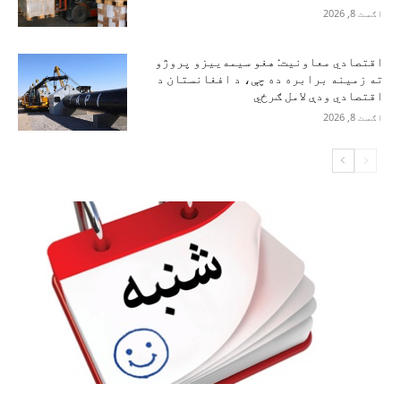
اګست 8, 2026
اقتصادي معاونیت: هغو سیمه‌ییزو پروژو
ته زمینه برابره ده چې، د افغانستان د
اقتصادي ودې لامل ګرځي
اګست 8, 2026