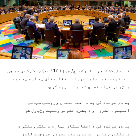
تاند (یکشنبه، د غبرګولي/ جوزا ۱17 مه) ټاکل شوې ده چې
د ملګروملتو امنیت شورا د افغانستان په اړه په دوو
ورځو کې خپله فصلي غونډه دایره کړي.
په دې غونډه کې به د افغانستان وروستي سیاسي،
امنیتي، بشري او د بشري حقونو وضعیت وڅېړل شي.
په دې غونډه کې د افغانستان لپاره د ملګروملتو د
مرستندوی ماموریت سرپرسته مشره، جورجیت ګنون