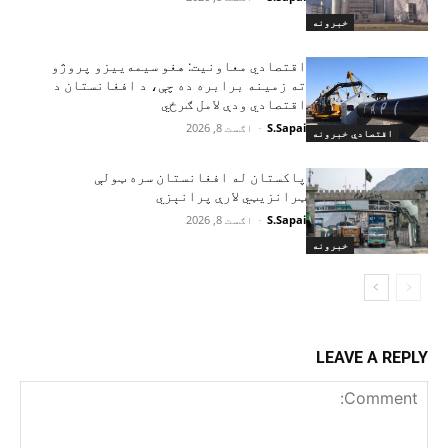
خبرونه
اقتصادي معاونیت: هغو سیمه‌ییزو پروژو
ته زمینه برابره ده چې، د افغانستان د
اقتصادي ودې لامل ګرځي
S.Sapai
-
اګست 8, 2026
اقتصادي خبرونه
پاکستان له افغانستان سره ټولې
ټرانزیټي لارې پرانېزي
S.Sapai
-
اګست 8, 2026
خبرونه
LEAVE A REPLY