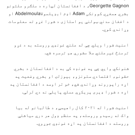
Georgette Gagnon، د افغانستان لپاره د ملګرو ملتونو
بشري همغږي کوونکی Adam اډم ابډیلمولاAbdelmoula او
د افغان مدني ټولنې یو استازی د شورا غړو ته معلومات
وړاندې کوي.
امنیت شورا ویلي چې له علني غونډې وروسته به د غړو
ترمنځ غیرعلني سلا مشورې هم ترسره شي.
شنونکي وايي چې په غونډه کې به د افغانستان د بشري
حقونو، اقتصادي ستونزو، بېوزلۍ او بشري وضعیت په
اړه راپورونه وړاندې شي، خو تر اوسه د افغانستان په
اړه د شورا ډېری پرېکړې عملي پایلې نه دي لرلې.
امنیت شورا له ۲۰۲۱ کال راهیسې، د طالبانو له بیا
واک ته رسېدو وروسته، په منظم ډول هر درې میاشتې
وروسته د افغانستان په اړه غونډې جوړوي.