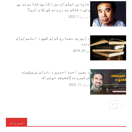
جاپانی لیکوال موراکامي: کتابونه مې
ولې د خلکو په زړونو کې ځای لري؟
اپریل 1, 2022
د ژبي په معیاري کولو کښي د ایتمولوژۍ
ونډه
مې 25, 2019
د نصیر احمد احمدي د ناولونو ښځینه
کرکټرونه | شفیقه خپلواک
جولای 11, 2023
خبرونه