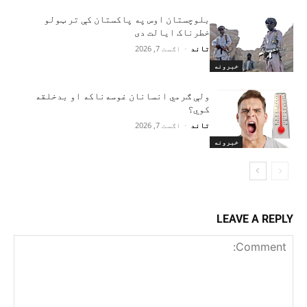
بلوچستان اوس په پاکستان کې تر ټولو
خطرناک ایالت دی
تاند
-
اګست 7, 2026
خبرونه
ولې ګرمي انسانان غوسه‌ناکه او بدخلقه
کوي؟
تاند
-
اګست 7, 2026
خبرونه
LEAVE A REPLY