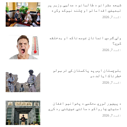
شیعه مشرانو د طالبانو د عدلیې وزیر پر
تبعیضي اقداماتو او چلند نیوکه وکړه
اګست 7, 2026
ولې ګرمي انسانان غوسه‌ناکه او بدخلقه
کوي؟
اګست 7, 2026
بلوچستان اوس په پاکستان کې تر ټولو
خطرناک ایالت دی
اګست 7, 2026
د پېښور لوړې محکمې د پخوانیو افغان
امنیتي چارواکو د ساتنې غوښتنې رد کړې
اګست 7, 2026