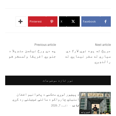
Pinterest
X
Facebook
Previous article
Next article
مریخ ته یوه نوې لار؛ دې
په دې ورځ نیلسن منډیلا د
سیارې ته سفر نیمايي ته
جنوبي افریقا ولسمشر شو
رالنډوي
نور تازه موضوعات
د پېښور لوړې محکمې د پخوانیو افغان
امنیتي چارواکو د ساتنې غوښتنې رد کړې
تاند
-
اګست 7, 2026
خبرونه