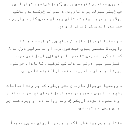
له یوې سمندري تفریحي بېړۍ (کروز شپ) سره تړاو لري،
چې ځینې سپرلۍ یې د ناروغۍ د نښو له څرګندېدو مخکې
بېلابېلو هېوادونو ته تللي وو، او همدې کار د وایرس د
خپرېدو اندېښنې زیاتې کړې دي.
د روغتیا نړیوال سازمان ویلي چې تر اوسه د هنتا
وایرس ۵ مثبتې پېښې ثبت شوې دي، او په ټولیز ډول په ۸
کسانو کې د شدیدې تنفسي ناروغۍ نښې لیدل شوې دي. د
اغېزمنو هېوادونو په ډله کې ترکیه، کاناډا، جرمني،
بریتانیا، او د امریکا متحد ایالتونه شامل دي.
د روغتیا نړیوال سازمان مشر ویلي، که پر وخت اقدامات
وشي، د وایرس د خپرېدو مخه نیول کېدای شي. خو د مسافرو
او د هغوی د نژدې اړیکو څارنه روانه ده او وېره شته چې
نورې پېښې هم ثبت شي.
هنتا وایرس یوه خطرناکه وایرسي ناروغي ده چې عموماً