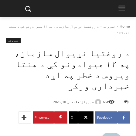
Home
خبرونه
د روغتیا نړیوال سازمان، په ۱۲ هیوادونو کې د هنتا
ویروس د...
خبرونه
د روغتیا نړیوال سازمان،
په ۱۲ هیوادونو کې د هنتا
ویروس د خطر په اړه
خبرداری ورکړ
خبریال:
تاند
0
661
مې 10, 2026
Pinterest
X
Facebook