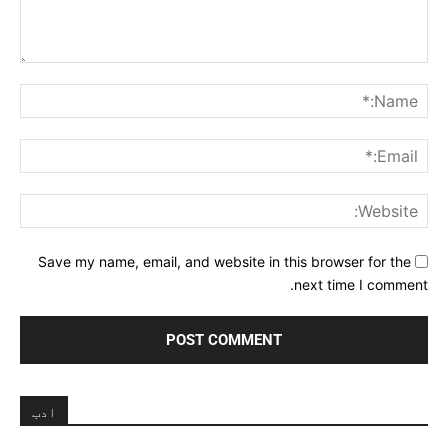
Comment:
me:*
ail:*
ite:
Save my name, email, and website in this browser for the
next time I comment.
ادب