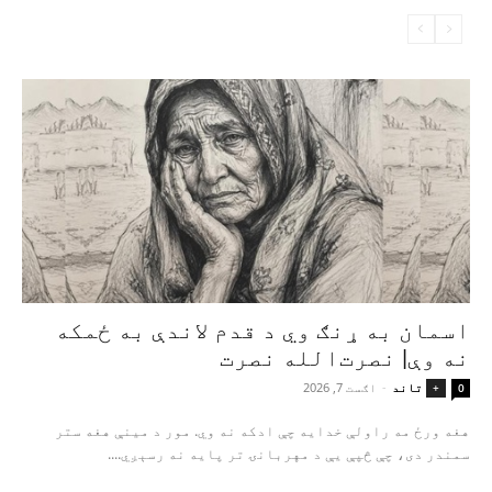
اسمان به ړنګ وي د قدم لاندې به ځمکه
نه وې| نصرت‌الله نصرت
تاند
-
اګست 7, 2026
+
0
هغه ورځ مه راولې خدایه چې ادکه نه وي. مور د مینې هغه ستر
سمندر دی، چې څپې یې د مهربانۍ تر پایه نه رسېږي....