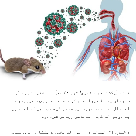
تاند (یکشنبه، د غويي/ ثور ۲۰ مه) د روغتیا نړیوال
سازمان په ۱۲ هیوادونو کې د هنتا وایرس د خپرېدو د
احتمال له امله خبرداری صادر کړی دی، چې له امله یې
په نړیواله کچه اندېښنې زیاتې شوې دي.
د خبري اژانسونو د راپور له مخې، د هنتا وایرس پېښې