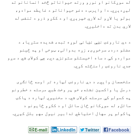
له موږکانو او نورو ورته حیواناتو څخه انسانانو ته
لېږدېږي. دا وایرس د دغو حیواناتو د غایطه موادو،
بولو یا لاړو له لارې خپرېږي او د ککړو ذرو د تنفس له
لارې بدن ته داخلیږي.
د دې ناروغۍ نښې نښانې لوړه تبه، شدیده ستړیا، د
عضلو درد، سرخوږی، زړه بدوالی، ټوخی او په ځینو
مواردو کې د ساه اخیستلو ستونزې دي، چې کولای شي د سږو
جدي ناروغۍ رامنځته کړي.
متخصصان وايي، د دې ناروغۍ لپاره تر اوسه ځانګړی
درمل یا واکسین نشته، خو پر وخت طبي مرسته د خطرونو
په کمولو کې مرسته کولای شي. د مخنیوي لپاره د پاکۍ
ساتل، له موږکانو ځان ساتل او د ککړو ځایونو د
پاکولو پر مهال احتیاطي تدابیر نیول مهم بلل کېږي.
E-mail
LinkedIn
Twitter
Facebook