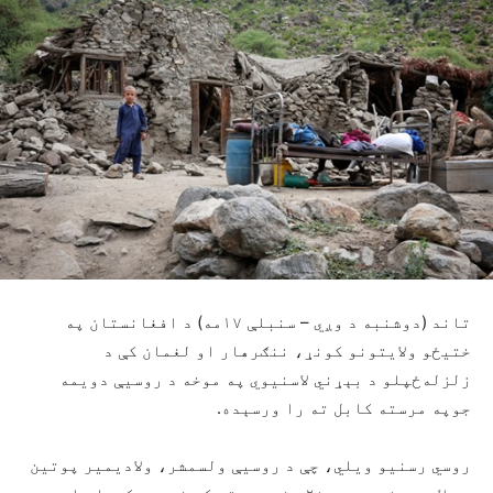
تاند (دوشنبه د وږي – سنبلې ۱۷مه) د افغانستان په
ختیځو ولایتونو کونړ، ننګرهار او لغمان کې د
زلزله‌ځپلو د بېړني لاسنیوي په موخه د روسیې دویمه
جوپه مرسته کابل ته را ورسېده.
روسي رسنیو ویلي، چې د روسیې ولسمشر، ولادیمیر پوتین