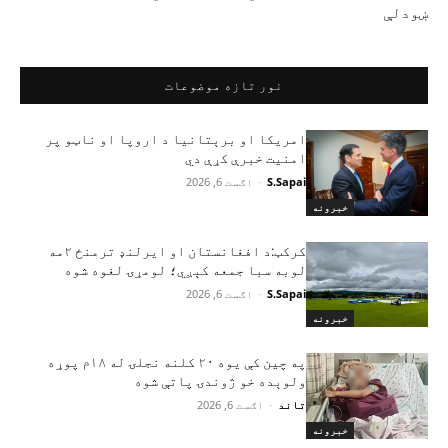
ښودلې
نور تازه موضوعات
امریکا او برېتانیا د اروپا او ناټو پر
امنیت خبرې کړې دي
S.Sapai
-
اګست 6, 2026
خبرونه
کرکټ:د افغانستان او ایرلنډ ترمنځ ۲مه
لوبه سبا جمعه کېږي؛ لومړۍ لغوه شوه
S.Sapai
-
اګست 6, 2026
خبرونه
په چین کې یوه ۲۰ کلنه نجلۍ له ۱۸م پوړه
ولوېده خو ژوندۍ پاتې شوه
تاند
-
اګست 6, 2026
خبرونه