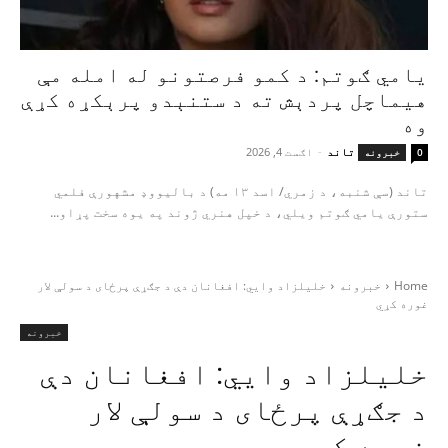
یامي ګوتم: د کمو فرصتونو له امله مې
هیماچل پردېش ته د ستنېدو پرېکړه کړې
وه
تاند
-
اګست 4, 2026
0
خبرونه
تاند (سې شنبه، د زمري/ اسد ۱۳ مه) د بالیووډ مشهورې فلمي
ستورې یامي ګوتم ویلي، د خپل هنري ژوند په یوه سخت پړاو...