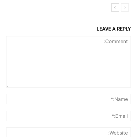
LEAVE A REPLY
Comment:
me:*
ail:*
ite: