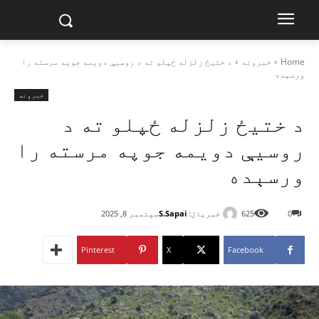
Home
خبرونه
د ختیځ زلزله ځپلو ته د روسیې دویمه جوپه مرسته را
ورسېده
خبرونه
د ختیځ زلزله ځپلو ته د
روسیې دویمه جوپه مرسته را
ورسېده
خبریال:
S.Sapai
0
625
سپتمبر 8, 2025
Pinterest
X
Facebook