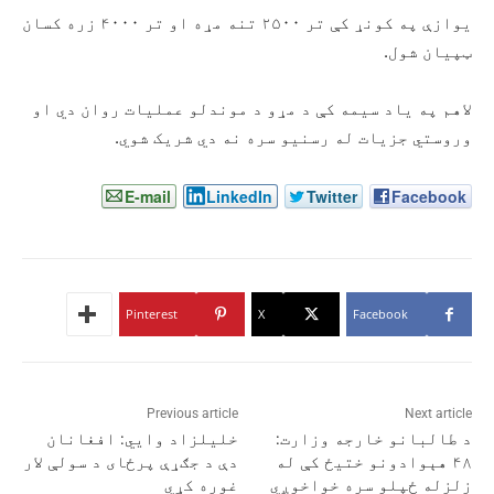
یوازې په کونړ کې تر ۲۵۰۰ تنه مړه او تر ۴۰۰۰ زره کسان
ټپيان شول.
لاهم په یاد سیمه کې د مړو د موندلو عملیات روان دي او
وروستي جزیات له رسنیو سره نه دي شریک شوي.
E-mail
LinkedIn
Twitter
Facebook
Pinterest
X
Facebook
Previous article
Next article
د طالبانو خارجه وزارت:
خلیلزاد وایي: افغانان
۴۸ هېوادونو ختیځ کې له
دې د جګړې پرځای د سولې لار
زلزله ځپلو سره خواخوږي
غوره کړي