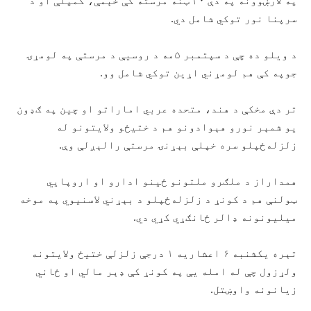
په لارښوونه په دې ۲۰ ټنه مرسته کې خېمې، کمپلې او د
سرپنا نور توکي شامل دي.
د ویلو ده چې د سپتمبر ۵مه د روسیې د مرستې په لومړۍ
جوپه کې هم لومړني اړین توکي شامل وو.
تر دې مخکې د هند، متحده عربي اماراتو او چین په ګډون
یو شمېر نورو هېوادونو هم د ختیځو ولایتونو له
زلزله‌ځپلو سره خپلې بېړنۍ مرستې رالېږلې وې.
همداراز د ملګرو ملتونو ځینو ادارو او اروپايي
ټولنې هم د کونړ د زلزله‌ځپلو د بېړني لاسنیوي په موخه
میلیونونه ډالر ځانګړي کړي دي.
تېره یکشنبه ۶ اعشاریه ۱ درجې زلزلې ختیځ ولایتونه
ولړزول چې له امله یې په کونړ کې ډېر مالي او ځاني
زیانونه واوښتل.