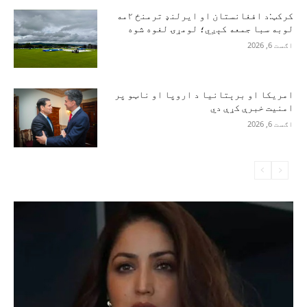
کرکټ:د افغانستان او ایرلنډ ترمنځ ۲مه
لوبه سبا جمعه کېږي؛ لومړۍ لغوه شوه
اګست 6, 2026
امریکا او برېتانیا د اروپا او ناټو پر
امنیت خبرې کړې دي
اګست 6, 2026