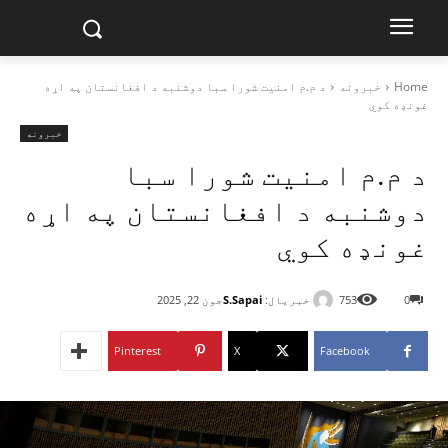
Home
خبرونه
د م.م امنیت شورا سبا دوشنبه د افغانستان په اړه
غونډه کوي
خبرونه
د م.م امنیت شورا سبا
دوشنبه د افغانستان په اړه
غونډه کوي
خبریال:
S.Sapai
0
753
جون 22, 2025
Pinterest
X
Facebook