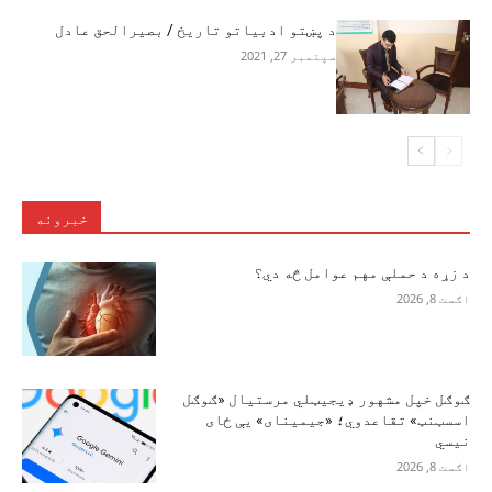
د پښتو ادبياتو تاريخ / بصيرالحق عادل
سپتمبر 27, 2021
خبرونه
د زړه د حملې مهم عوامل څه دي؟
اګست 8, 2026
ګوګل خپل مشهور ډیجیټلي مرستیال «ګوګل
اسسټنټ» تقاعدوي؛ «جیمینای» یې ځای
نیسي
اګست 8, 2026