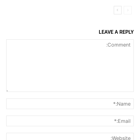
LEAVE A REPLY
Comment:
me:*
ail:*
ite: