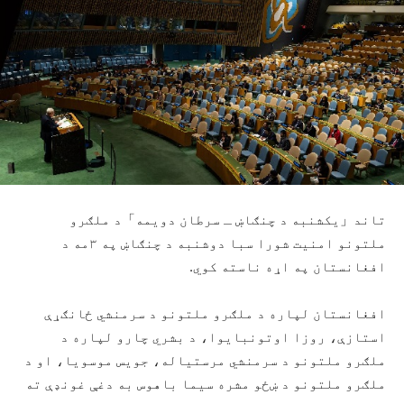
تاند「یکشنبه د چنګاښ ـ سرطان دویمه」‏د ملګرو
ملتونو امنیت شورا سبا دوشنبه د چنګاښ په ۳مه د
افغانستان په اړه ناسته کوي.
افغانستان لپاره د ملګرو ملتونو د سرمنشي ځانګړې
استازې، روزا اوتونبایوا، د بشري چارو لپاره د
ملګرو ملتونو د سرمنشي مرستیاله، جویس موسویا، او د
ملګرو ملتونو د ښځو مشره سیما باهوس به دغې غونډې ته