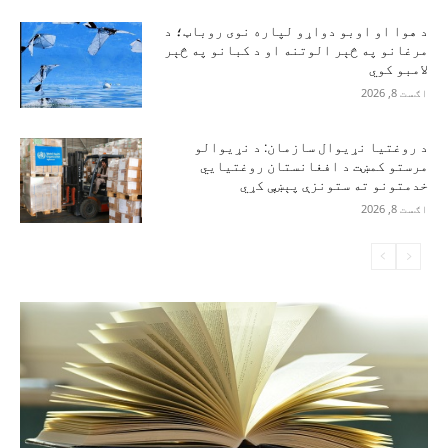
د هوا او اوبو دواړو لپاره نوی روباټ؛ د
مرغانو په څېر الوتنه او د کبانو په څېر
لامبو کوي
اګست 8, 2026
د روغتیا نړیوال سازمان: د نړیوالو
مرستو کمښت د افغانستان روغتیايي
خدمتونو ته ستونزې پېښې کړي
اګست 8, 2026