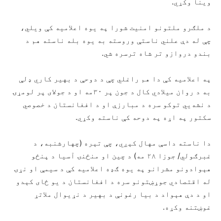
وینا وکړي.
د ملګرو ملتونو امنیت شورا په یوه اعلامیه کې ویلي،
چې له دې علني ناستې وروسته به یوه بله ناسته هم د
بندو دروازو تر شاه ترسره شي.
په اعلامیه کې دا هم راغلي چې د دوحې د بهیر کاري ډلې
به د روان میلادي کال د جون پر ۳۰مه او د جولای پر لومړۍ
د نشه‌يي توکو سره د مبارزې او د افغانستان د خصوصي
سکتور په اړه په دوحه کې ناسته وکړي.
دا ناسته داسې مهال کېږي، چې تېره (چهارشنبه، د
غبرګولي/ جوزا ۲۸ مه) د چین او منځنۍ آسیا د پنځو
هېوادونو مشرانو په یوه ګډه اعلامیه کې د سیمې او نړۍ
له اقتصادي جوړښتونو سره د افغانستان د یو ځای کېدو
او د دې هېواد د بیا رغونې د بهیر د نړیوال ملاتړ
غوښتنه وکړه.