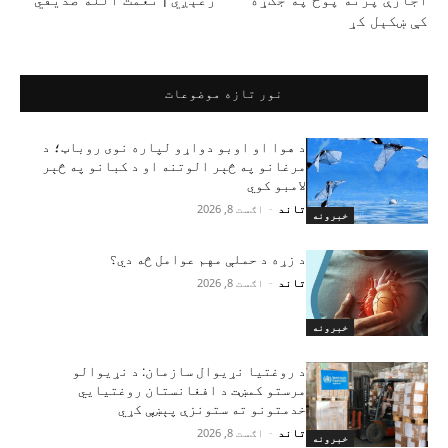
اجازې پرته پوځ په جګړه
رغېږي | نعمت الله صدیقي
کې ښکېل کړ
نور تازه موضوعات
د هوا او اوبو دواړو لپاره نوی روباټ؛ د
مرغانو په څېر الوتنه او د کبانو په څېر
لامبو کوي
تاند
-
اګست 8, 2026
خبرونه
د زړه د حملې مهم عوامل څه دي؟
تاند
-
اګست 8, 2026
خبرونه
د روغتیا نړیوال سازمان: د نړیوالو
مرستو کمښت د افغانستان روغتیايي
خدمتونو ته ستونزې پېښې کړي
تاند
-
اګست 8, 2026
خبرونه