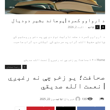
د ارواوو کمره |پوهاند بشیر دودیال
تاند
-
اګست 2, 2026
+
0
د ارواوو کمره د هغه ناولیت نوم دی چې په دغو وروستیو کې
ښاغلي حفیظ الله تُراب په جرمني کې لیکلی دی. تُراب صاحب...