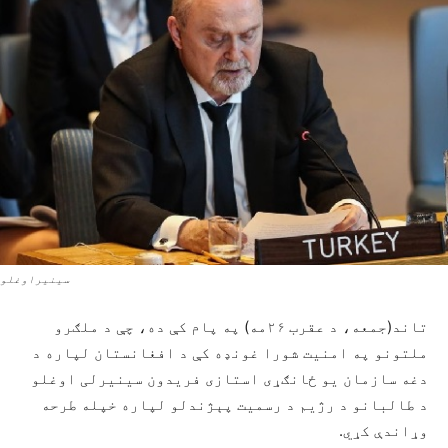
سینیراوغلو
تاند(جمعه، د عقرب ۲۶مه) په پام کې ده، چې د ملګرو
ملتونو په امنیت شورا غونډه کې د افغانستان لپاره د
دغه سازمان یو ځانګړی استازی فریدون سینیرلی اوغلو
د طالبانو د رژیم د رسمیت پېژندلو لپاره خپله طرحه
وړاندې کړي.