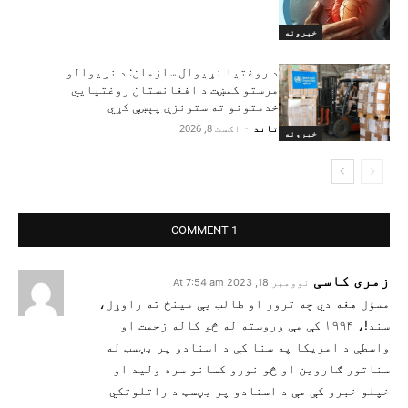
خبرونه
د روغتیا نړیوال سازمان: د نړیوالو
مرستو کمښت د افغانستان روغتیايي
خدمتونو ته ستونزې پېښې کړي
تاند
-
اګست 8, 2026
خبرونه
1 COMMENT
زمری کاسی
نوومبر 18, 2023 At 7:54 am
مسؤل هغه دي چه ترور او طالب يې مینځ ته راوړل،
سند!، ۱۹۹۴ کې مې وروسته له څو کاله زحمت او
واسطې د امریکا په سنا کې د اسنادو پر بڼسټ له
سناتور ګاروین او څو نورو کسانو سره ولید او
خپلو خبرو کې مې د اسنادو پر بڼسټ د راتلوتکي