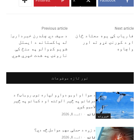
Pinterest
X
Facebook
Previous article
Next article
فاریاب کې یوه معتاد ځان
د سېف دي چلدرن خبرداری:
او د کورنۍ غړو ته اور
له پاکستانه د ایستل
واچاوه
شویو کډوالو په منځ کې
ناروغۍ په شدت خپرې شوي
نور تازه موضوعات
د هوا او اوبو دواړو لپاره نوی روباټ؛ د
مرغانو په څېر الوتنه او د کبانو په څېر
لامبو کوي
تاند
-
اګست 8, 2026
خبرونه
د زړه د حملې مهم عوامل څه دي؟
تاند
-
اګست 8, 2026