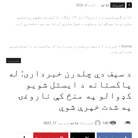
تاند
-
اګست 4, 2026
0
خبرونه
تاند (سې شنبه، د زمري/ اسد ۱۳ مه) د بالیووډ مشهورې فلمي
ستورې یامي ګوتم ویلي، د خپل هنري ژوند په یوه سخت پړاو...