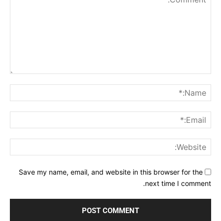
Comment:
me:*
ail:*
ite:
Save my name, email, and website in this browser for the
next time I comment.