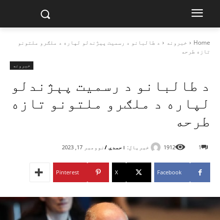
Home
خبرونه
د طالبانو د رسمیت پېژندلو لپاره د ملګرو ملتونو
تازه طرحه
خبرونه
د طالبانو د رسمیت پېژندلو
لپاره د ملګرو ملتونو تازه
طرحه
خبریال:
احمدي /
1
1912
نوومبر 17, 2023
Pinterest
X
Facebook