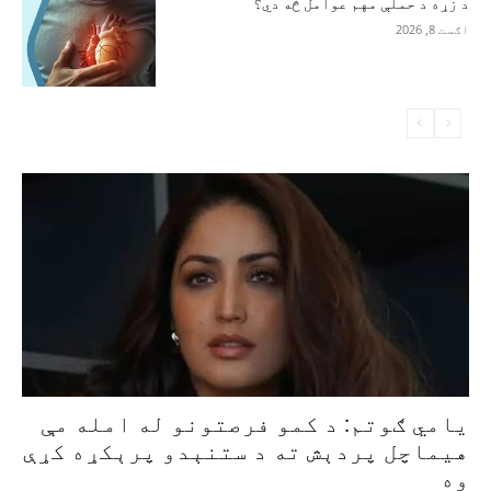
د زړه د حملې مهم عوامل څه دي؟
اګست 8, 2026
یامي ګوتم: د کمو فرصتونو له امله مې
هیماچل پردېش ته د ستنېدو پرېکړه کړې
وه