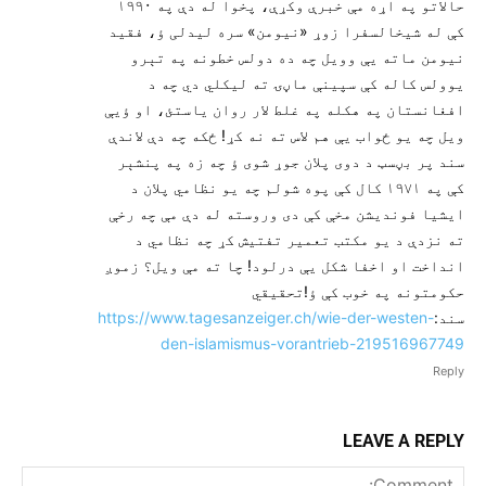
حالاتو په اړه مې خبرې وکړې، پخوا له دې په ۱۹۹۰
کې له شیخالسفرا زوړ «نیومن» سره لیدلی ؤ، فقید
نیومن ماته یې وویل چه ده دولس خطونه په تېرو
یوولس کاله کې سپینې ماڼۍ ته لیکلي دي چه د
افغانستان په هکله په غلط لار روان یاستئ، او ؤیې
ویل چه یو ځواب یې هم لاس ته نه کړ! ځکه چه دې لاندې
سند پر بڼسټ د دوی پلان جوړ شوی ؤ چه زه په پنشېر
کې په ۱۹۷۱ کال کې پوه شولم چه یو نظامي پلان د
ایشیا فوندیشن مخې کې دی وروسته له دې مې چه رخې
ته نزدې د یو مکتب تعمیر تفتیش کړ چه نظامي د
انداخت او اخفا شکل یې درلود! چا ته مې ویل؟ زموږ
حکومتونه په خوب کې ؤ!تحقیقي
سند:
https://www.tagesanzeiger.ch/wie-der-westen-
den-islamismus-vorantrieb-219516967749
Reply
LEAVE A REPLY