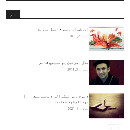
ادب
اوښکې او وینې/ ایمل مړوند
اګست 2, 2013
جلال امرخیل یو طبیعي شاعر
جنوري 3, 2011
د نوم وتو لیکوالو د محبوبیت راز |
عبدالرشید سعادت
جولای 11, 2021