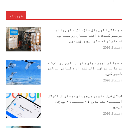
خبرونه
د روغتیا نړیوال سازمان: د نړیوالو
مرستو کمښت د افغانستان روغتیايي
خدمتونو ته ستونزې پېښې کړي
اګست 8, 2026
د هوا او اوبو دواړو لپاره نوی روباټ؛ د
مرغانو په څېر الوتنه او د کبانو په څېر
لامبو کوي
اګست 8, 2026
ګوګل خپل مشهور ډیجیټلي مرستیال «ګوګل
اسسټنټ» تقاعدوي؛ «جیمینای» یې ځای
نیسي
اګست 8, 2026