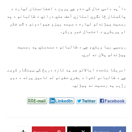
دا ًپه داسې حال کې ده، چې پرون د افغانستان لپاره د
پاکستان ځانګړي استازي آصف علي دراني د طالبانو د په
رسمیت پېژندلو لپاره د سیمه ییزو هېوادونو د ګډ فکر
او پریکړې د احتمال خبر ورکړ.
روسیې بیا ویلي، چې د طالبانو د سمدستي په رسمیت
پېژندلو پلان نه لري.
امریکا متحده ایالاتو هم په تازه دریځ کې ټینګار کړی،
چې د طالبانو لخوا د بشري حقونو له تامین پرته د دوی
رژیم په رسمیت نه پېژني.
E-mail
LinkedIn
Twitter
Facebook