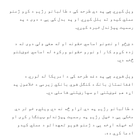
ویل کیږي چې په دې طرحه کې د طالبانو رژیم د کړو ژمنو
عملي کیدو ته بلل کیږي او په بدل کې یې د دوی د په
رسمیت پېژندل خبره کیږي.
د ښځو او نجونو اساسي حقونه او له هغې ډلې دوی ته د
زده کړو، کار او نورو حقونو ورکړه له اساسي غوښتنو
څخه دي.
ویل شوي، چې په دغه طرحه کې د امریکا له لوري د
افغانستان بانک د کنګل شوې بانکي زېرمې د خلاصون په
اړه هم غوښتنې او سپارښتنې شاملې دي.
د طالبانو رژیم په دې تړاو څه نه دي ویلي، خو تر دې
مخکې یې د خپل رژیم په رسمیت پېژندلو ټینګار کړی او
له خپله اړخه یې د ژمنو شویو تعهداتو د عملي کیدو
ادعا کړې ده.