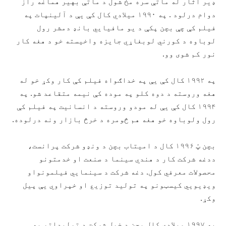
ډیر آثار له ماتې سره مخ شول د ماتې بهیر هماغه راز
دوام درلود . په ۱۹۹۰ میلادي کال کې یې د آلینپات په
فیلم کې چې بچن پکې د یو مافیايي بانډ دمشر رول
لوباوه د کورني لوبغاړي جایزه واخیسته خو د هغه کار
نور کم شوی وو.
په ۱۹۹۲ کال کې یې په خداګواه فیلم کې کار وکړ خو له
هغه وروسته د دوه کلو په موده کې نیمه متقاعد شو. په
۱۹۹۴ کال کې یې له مودو وروسته د انسانیت په فیلم کې
رول ولوباوه خو هغه هم څومره د خرڅ بازار ونه درلوده.
بچن پّ ۱۹۹۶ کال د امیتاب بچن د ونډو شرکت پرانست،
ددغه شرکت کار د هندي سینما د صنعت او خدمتونو
محصولات معرفي کول. دغه شرکت د سینمايي فیلمونواو
ویډیويي کیسټونو په تولید توزیع او خپراوي یې پیل
وکړ.
په ۱۹۹۷ میلادي کال بچن د خپل شرکت د تولیداتو په