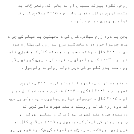
روحي نظره بیرته سمبال او له پخوانۍ وضعې څخه په
مثبت لوري ووتل. دغه پروګرام د ۲۰۰۵ میلادي کال تر
نوامبر پورې دوام درلود .
بچن په دوه زرم میلادي کال کې د محبتین په فیلم کې چې د
پاش چوپرا جوړ دی د سخت ګیر سړي په رول کې ښکاره شوی
دی. د۲۰۰۱ کال د رشته محبت، د همدغه کال کله خوښي کله
غم او د ۲۰۰۳ کال باغوان په فیلم کې د یوې کورنۍ پلار
وو . هغه پدې کلونو کې ډیر ډوله رولونه ولوبول .
د هغه په نورو پیاوړو فیلمونو کې د ۲۰۰۱ پیاوړي
تصویر ، د ۲۰۰۲ آنکن، د ۲۰۰۴ خاکی، د همدغه کال دو ،
او د ۲۰۰۵ کال د ترټولو تیارو پیاوړی د یادولو وړ دي.
له دوه زرم کاله وروسته د هغه شهرت داسې کچې ته
ورسیده چې د هغه تصویر په زیاترو بیلبورډونو او
ټلویزیونو کې لیدل کیده. بچن په ۲۰۰۵ میلادي کال له
خپل زوی آبیشک سره په څو فیلمونو کې ښکاره شو، چې یو