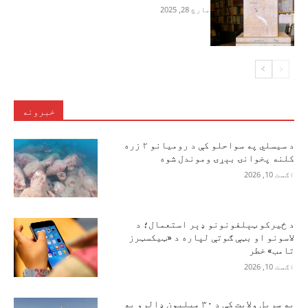
مارچ 28, 2025
خبرونه
د سیسلي په سواحلو کې د رومیانو ۲ زره
کلنه پخوانۍ بېړۍ وموندل شوه
اګست 10, 2026
د ځیرکو ټېلفونونو ډېر استعمال؛ د
لاسونو او بټې ګوتې لپاره د «ټیکسټرز
تامب» خطر
اګست 10, 2026
په سرپل ولایت کې د ۳۰ میلیون ډالرو په