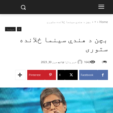
Home
+
بچن د هندي سینما ځلانده ستوری
+
سینما
بچن د هندي سینما ځلانده
ستوری
خبریال:
تاند
0
1642
جون 30, 2023
Pinterest
X
Facebook