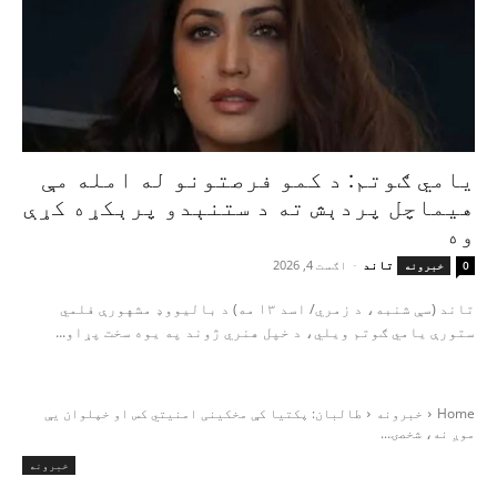
یامي ګوتم: د کمو فرصتونو له امله مې
هیماچل پردېش ته د ستنېدو پرېکړه کړې
وه
تاند
-
اګست 4, 2026
0
خبرونه
تاند (سې شنبه، د زمري/ اسد ۱۳ مه) د بالیووډ مشهورې فلمي
ستورې یامي ګوتم ویلي، د خپل هنري ژوند په یوه سخت پړاو...