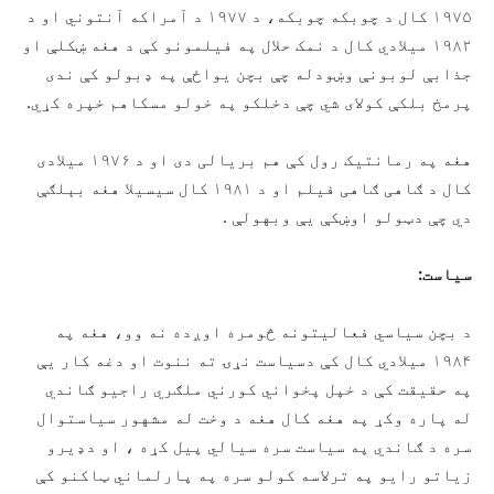
۱۹۷۵ کال د چوبکه چوبکه، د ۱۹۷۷ د آمراکه آنتوني او د
۱۹۸۲ میلادي کال د نمک حلال په فیلمونو کې د هغه ښکلې او
جذابې لوبونې وښودله چې بچن یواځې په ډبولو کې ندی
پرمخ بلکې کولای شي چې دخلکو په خولو مسکاهم خپره کړي.
هغه په رمانتیک رول کې هم بریالی دی او د ۱۹۷۶ میلادی
کال د ګاهی ګاهی فیلم او د ۱۹۸۱ کال سیسیلا هغه بېلګې
دي چې دټولو اوښکې یې وبهولې .
سیاست:
د بچن سیاسي فعالیتونه څومره اوږده نه وو، هغه په
۱۹۸۴ میلادي کال کې دسیاست نړۍ ته ننوت او دغه کار یې
په حقیقت کې د خپل پخواني کورني ملګري راجیو ګاندي
له پاره وکړ په هغه کال هغه د وخت له مشهور سیاستوال
سره د ګاندي په سیاست سره سیالي پیل کړه ، او دډیرو
زیاتو رایو په ترلاسه کولو سره په پارلماني ټاکنو کې