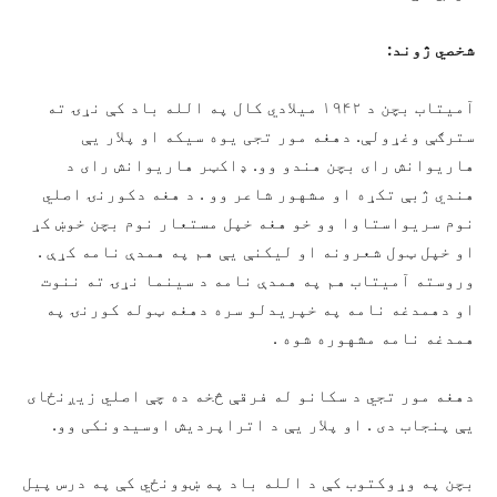
شخصي ژوند:
آمیتاب بچن د ۱۹۴۲ میلادي کال په الله باد کې نړۍ ته
سترګې وغړولې. دهغه مور تجی یوه سیکه او پلار یې
هاریوانش رای بچن هندو وو. ډاکټر هاریوانش رای د
هندي ژبې تکړه او مشهور شاعر وو . د هغه دکورنۍ اصلي
نوم سریواستاوا وو خو هغه خپل مستعار نوم بچن خوښ کړ
او خپل ټول شعرونه او لیکنې یې هم په همدې نامه کړې .
وروسته آمیتاب هم په همدې نامه د سینما نړۍ ته ننوت
او دهمدغه نامه په خپریدلو سره دهغه ټوله کورنۍ په
همدغه نامه مشهوره شوه .
دهغه مور تجي د سکانو له فرقې څخه ده چې اصلي زیږنځای
یې پنجاب دی . او پلار یې د اتراپردیش اوسیدونکی وو.
بچن په وړوکتوب کې د الله باد په ښوونځي کې په درس پیل