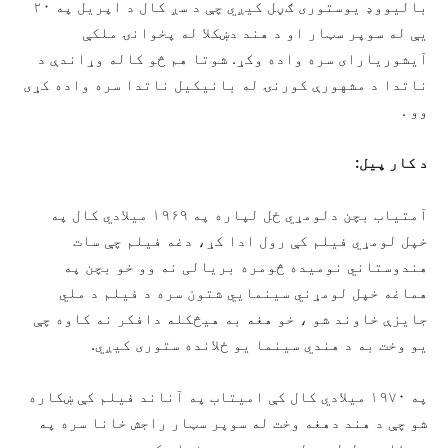
بالیووډ یوستوری ګڼل کیږي چې د سږ کال د اپریل په ۲۰
یې له سوپر سټار او د هند دښکلا له پخوانۍ ملکې
آیشوریارای سره واده وکړ. شوتا هم څو کاله وړاندې د
ناتدا د مشهورې کورنۍ له بانیکیل ناتدا سره واده کړی
وو .
د کار پیل:
آمتیاب بچن دلومړي ځل لپاره په ۱۹۶۹ میلادي کال په
خپل لومړي فیلم کې رول ادا کړ، دغه فیلم چې سات
هندوستاني نومیده څومره بریالی نه وو خو بچن په
هماغه خپل لومړني سینمایي شتون سره د فیلم د ملي
جایزې خاوند شو ، خو هغه به هیڅکله دافکر نه کاوه چې
یو وخت به د هندي سینما یو ځلانده ستوری کیږي.
په ۱۹۷۰ میلادي کال کې امیتاب په آناند فیلم کې ښکاره
شو چې د هند دهغه وخت له سوپر سټار راجش خانا سره په