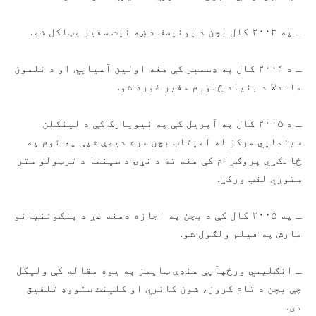
ـ په ۲۰۰۳ کال بچن د یونیسف د ښه نیت سفیر وټاکل شو.
ـ د ۲۰۰۴ کال په ډسمبر کې هغه اولین آسیايي او د نلسون
ماندلا د بنیاد څلورم سفیر غوره شو.
ـ د ۲۰۰۵ کال په آپریل کې په نیویارک کې د لینکلن
سینمايي مرکز له آمیتاب بچن سره دیوې شپې په نوم په
ځانګړي پروګرام کې هغه ته د نړۍ د سینما د ترټولو ستر
ستوري لقب ورکړ.
ـ په ۲۰۰۵ کال کې د بچن په اجازه دهغه غږ د پنګوئنیانو
مارش په فیلم ولګول شو.
ـ انګلیسي ورځپآڼې سنډې ټایمز په یوه مقاله کې ولیکل
چې بچن د تام کروز، شون کانري او کلینت ستووډ تلفیق
دی.