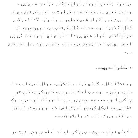
یې هم د بانتي اوربابلی او سرکار فیلمونه دي چې د
پلندر یعني پدرخوانده له فیلم څخه اقتباس شوی دی. د
ستر بچن نوي اکران شوي فیلمونه بابول د ۲۰۰۷ میلادي
کال اکلاویا او د همدغه کال نیشاب دي. د بچن وروستی
فیلم لاندی اکران شوی چې شانتارام دی او په هغه کې یې
له جاني دپ د هالیووډ سینما له ستوري سره رول ادا کړی
دی.
د خلکو اندیښنه:
په ۱۹۸۲ کال د کولي فیلم د اکشن په مهال آمیتاب سخته
ضربه وخوړه او د ټپ له کبله په روغتون کې بستري شو.
ډاکټرانو دهغه وضعیت ډیر خطرناک وباله او حتی دمرګ
خطر یې هم اټکل کړ. خو آمیتبا ښه شو او وروسته له څو
میاشتو بیرته کار ته راوګرځیده .
دکولي فیلم د بچن د ټپي کیدلو له امله ډیر ښه خرڅ شو