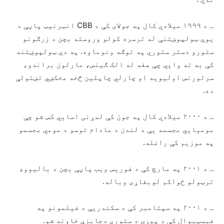
ـ د ۱۹۹۹ میلادي کال په جولای کې د CBB انټرنیټ پاڼې د
یوې ټولپوښتنې له ترسره کولو وروسته بچن د زرګونو
ستورو دستر ستوري په توګه ونوماوه. په دې ټولپوښتنه
کې به ته وايي چې هغه له الک ګینس، مارلون براندو،
سرلورنس اولیویه او چارلي چاپلین څخه مخکښي تښتولې
ده.
ـ د ۲۰۰۰ میلادي کال په جون کې لمړنی اسايي کس شو چې
موميايي مجسمه یې د لندن د مادام توسو د مومي مجسمو
په موزیم کې راغله.
ـ د ۲۰۰۱ په مارچ کې د فوریس ویب پاڼې بچن د بالیووډ
ترټولو ځواکم لوبغاړی وباله.
ـ د ۲۰۰۱ په سپتامبر کې د سکندریې د فیلمونو په
فیسټیوال کې د پیړۍ د ستوري دجایزې خاوند شو.