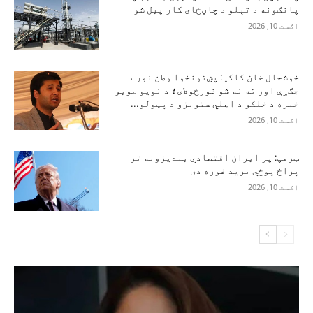
پانګونه د تېلو د چاڼځای کار پیل شو
اګست 10, 2026
خوشحال خان کاکړ: پښتونخوا وطن نور د
جګړې اور ته نه شو غورځولای؛ د نویو صوبو
خبره د خلکو د اصلي ستونزو د پټولو...
اګست 10, 2026
ټرمپ: پر ایران اقتصادي بندیزونه تر
پراخ پوځي برید غوره دی
اګست 10, 2026