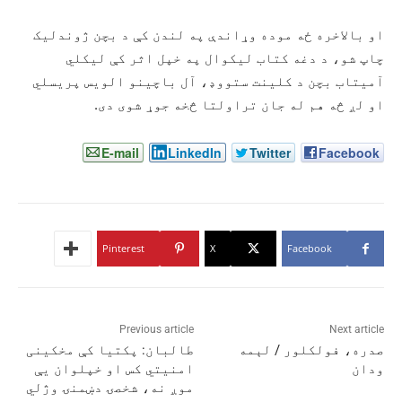
او بالاخره ځه موده وړاندې په لندن کې د بچن ژوندلیک
چاپ شو، د دغه کتاب لیکوال په خپل اثر کې لیکلي
آمیتاب بچن د کلینت ستووډ، آل باچینو الویس پریسلي
او لږ څه هم له جان تراولتا څخه جوړ شوی دی.
E-mail
LinkedIn
Twitter
Facebook
Pinterest
X
Facebook
Previous article
Next article
صدره، فولکلور / لېمه
طالبان: پکتیا کې مخکینی
ودان
امنیتي کس او خپلوان یې
موږ نه، شخصۍ دښمنۍ وژلي