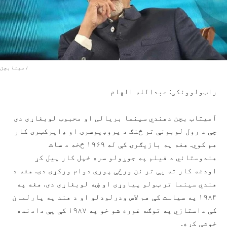
امیتابچن
راټولوونکی: عبدالله الهام
آمیتاب بچن دهندي سینما بریالی او محبوب لوبغاړی دی
چې د رول لوبونې تر څنګ د پروډیوسرۍ او ډایرکټرۍ کار
هم کوي. هغه په بازیګرۍ کې له ۱۹۶۹ څخه د سات
هندوستاني د فیلم په جوړولو سره خپل کار پیل کړ
اودغه کار ته یې تر نن ورځې پورې دوام ورکړی دی. هغه د
هندي سینما تر ټولو پیاوړی او ښه لوبغاړی دی. هغه په
۱۹۸۴ په سیاست کې هم لاس ودرلودلو او د هند په پارلمان
کې داستازي په توګه غوره شو خو په ۱۹۸۷ کې یې دادنده
خوشې کړه.