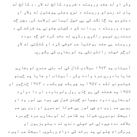
وکړ او له هغه وروسته د شروود کالج ته لاړ . د کالج له
پای ته رسولو وروسته د نوي ډهلی پوهتون ته ولاړ او
دعلومو په څانګه کې یې خپل لیسانس ترلاسه کړ. بچن څه
موده وروسته د برداند کو د کښتۍ چلونې په شرکت کې د
سمندري غوټو راکړې ورکړې ته مخه کړه خو څه موده
وروسته یې هغه بوختیا هم خوشې کړه او کلکتې ته لاړ
ترڅو خپله راتلونکې په لوبغاړۍ کې وګوري.
آمیتاب په ۱۹۷۳ میلادی کال کې له بلې هندي لوبغاړې
جایابادوري سره واده وکړ . آمیتاب او جایا په ځینو
فیلمونو لکه د ۱۹۵۷ په چوبکه چوبکه، د ۱۹۷۳ ځنځیر او
۱۹۵۷ په شعله کې یو ځای رول ولوباوه، او دا دواړه
لوبغاړي ددوه بچیانو څښتن شول چې یوه یې لور وه او
یویې هم زوی دی چې لور یې شوتا نومیږي او زوی یې هم
ابیشک نومیږي. شوتا په ظاهر له لوبغاړۍ سره څومره
علاقه نده ښودلې خو خپلې دندې ته د ټلویزیون او
پروګرام چلونې په برخه کې دوام ورکوي. ابیشک هم اوس د