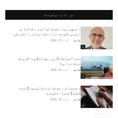
نور تازه موضوعات
د جمهوریت د سقوط عوامل، د طالبانو
اوسنی حکومت او د افغانستان راتلونکی
تاند
-
اګست 10, 2026
+
ستراتیژیکه (اوږدمهاله)سوداګري که
دوکانداري؟
تاند
-
اګست 10, 2026
+
د هوسۍ او د هوسۍ ترمنځ توپير (لنډه
کیسه) سمیرا حلیمزۍ
تاند
-
اګست 10, 2026
+