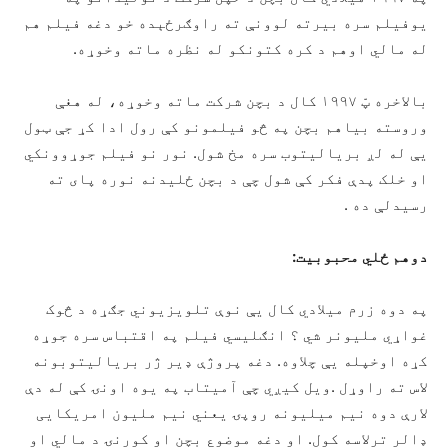
یوفیلم سره بیرته لوونې ته راوګرځېده خو دغه فیلم هم
له مالي اوهم د کره کتونکو له نظره ماته وخوړه.
بالاخره پّ ۱۹۹۷ کال د بچن شرکت ماته وخوړه، له هغې
وروسته بیاهم بچن په څو فیلمونو کې رول ادا کړ جې ټول
یې له لږ بریالیتوب سره مخ شول. نور نو فیلم جوړوونکي
او خلک پدې فکر کې شول چې د بچن ځلیدنه نوره پای ته
رسیدلې ده .
دوهم ځلي محبوبیت:
په دوه زرم میلادي کال یې نوې تلویزیوني جګړه د څوک
غواړي ملیونر شي ؟ انګلیسي فیلم په اقتباس سره جوړه
کړه اوخپله یې چلاوه. دغه پروژې ډیر ژر بریالیتوبونه
لاس ته راوړل .ویل کیږي چې آمیتاب په یوه اونۍ کې له دې
لارې دوه نیم میلیونه روپۍ یعني نیم ملیون امریکایی
ډالر ترلاسه کول. او دغه موضوع بچن او کورنۍ د مالي او