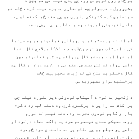
یو ځای رول لوبولی وو . چې پدې فیلم کې هم بچن د
بشپړرول د ترټولو ښه لوبغاړي جایزه خپله کړه . ځکه نو
سینمايي کره کتونکي باوري وو چې هغه ځواکمنه او په
یادپاتیدونې لوبونه په یادګار پرې ایښې ده.
له آناند وروسته نورو بریالیو فیلمونو هم په سینما
کې د آمیتاب بچن نوم وځلاوه ، د ۱۹۷۱ میلادي کال رشما
اورشرا او د همدغه کال پروانه په څیر فیلمونو بچن
داسې پړاو ته ننویست چې هغه یې ور ځ په ورځ او کال په
کال دخلکو په منځ کې له زیات محبوبیت څخه
برخمنیدلواو مشهوریدلو.
د زنجیر په نوم د آمیتاب لومړنی ډیر پلوره فیلم چې
پراکاش مه را یې ډایرکټري کړې وه دهغه لپاره د ګرم
بازار کابو لومړۍ تجربه وه . دغه فیلم له نورو
رومانتیکو هندي فیلمونو سره په ډاګه تضاد درلود او
داسې یو فیلم وو چې خلکو یې له داستان سره څومره
بلدتیانه درلوده او همدغه موضوع د آمیتاب دشخصیت د