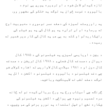
تازه کیدلو لامل شوه ، او ترډیره پورې یې نوم د
بالیووډ د غوسه ځوان په توګه په خلکو کې مشهور وو.
په راوروسته لسیزه کې دهغه عمر نوموړی د محبوبیت اوج
ته ورساوه او لږ ترلږه په یو کال کې په یو فیلم کې
راښکاریدلو او کله به یې هم په کال کې کار ډیر شمیر ته
رسیده .
د بچن د اویایمې لسیزې په فیلمونو کې د ۱۹۷۵ کال
دیوال ، دهمدغه کال شعلې، د ۱۹۷۸ کال تریشن ، د همدغه
کال دون او د ۱۹۸۱ میلادي کال لاواریس ته اشاره کولای شو
چې دغه فیلمونو د بالیووډ د فیلمونو د اکشن د اتل په
توګه دهغه لقب ته لاټینګښت وباخښه.
څرنګه چې آمیتاب ورځ په ورځ بریالی کیده نو له ځانه
سره تصمیم ونیوه چې یواځې د اکشن په فیلمونو کې
ښکاره نشي او خپل استعداد په نورو برخو کې هم وښيي. د