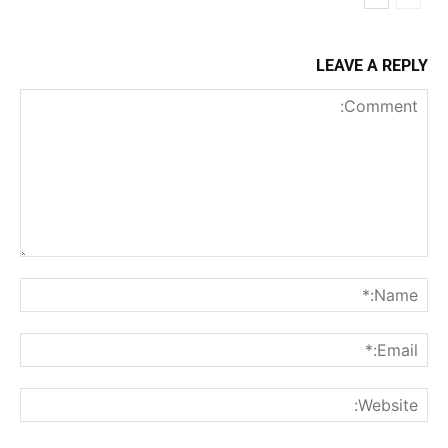
LEAVE A REPLY
Comment:
me:*
ail:*
ite: