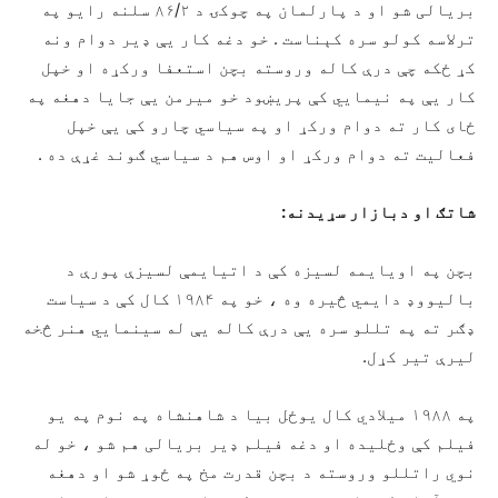
بریالی شو او د پارلمان په چوکۍ د ۸۶/۲ سلنه رایو په
ترلاسه کولو سره کېناست . خو دغه کار یې ډیر دوام ونه
کړ ځکه چې درې کاله وروسته بچن استعفا ورکړه او خپل
کار یې په نیمايي کې پریښود خو میرمن یې جایا دهغه په
ځای کار ته دوام ورکړ او په سیاسي چارو کې یې خپل
فعالیت ته دوام ورکړ او اوس هم د سیاسي ګوند غړې ده .
شاتګ او دبازار سړیدنه:
بچن په اویایمه لسیزه کې د اتیایمې لسیزې پورې د
بالیووډ دایمي څیره وه ، خو په ۱۹۸۴ کال کې د سیاست
ډګر ته په تللو سره یې درې کاله یې له سینمايي هنر څخه
لیرې تیر کړل.
په ۱۹۸۸ میلادي کال یوځل بیا د شاهنشاه په نوم په یو
فیلم کې وځلیده او دغه فیلم ډیر بریالی هم شو ، خو له
نوي راتللو وروسته د بچن قدرت مخ په ځوړ شو او دهغه