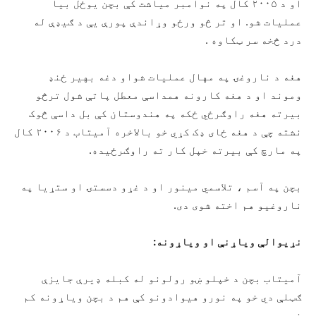
او د ۲۰۰۵ کال په نوامبر میاشت کې بچن یوځل بیا
عملیات شو. او تر څو ورځو وړاندې پورې یې د ګیډې له
درد څخه سر ټکاوه .
هغه د ناروغۍ په مهال عملیات شواو دغه بهیر ځنډ
وموند او د هغه کارونه همداسې معطل پاتې شول ترڅو
بیرته هغه راوګرځي ځکه په هندوستان کې بل داسې څوک
نشته چې د هغه ځای ډک کړي خو بالاخره آمیتاب د ۲۰۰۶ کال
په مارچ کې بیرته خپل کار ته راوګرځیده.
بچن په آسم ، تلاسمي مینور او د غړو دسستۍ او ستړیا په
ناروغیو هم اخته شوی دی.
نړیوالې ویاړنې او ویاړونه:
آمیتاب بچن د خپلو ښو رولونو له کبله ډیرې جایزې
ګټلې دي خو په نورو هیوادونو کې هم د بچن ویاړونه کم
ندي .