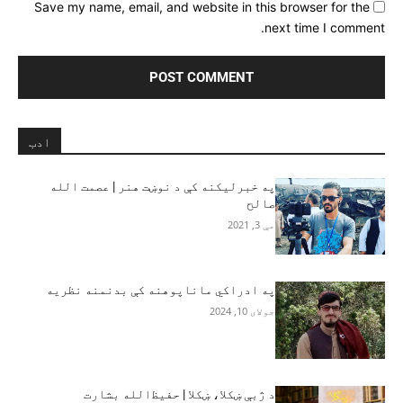
Save my name, email, and website in this browser for the
next time I comment.
ادب
په خبرلیکنه کې د نوښت هنر | عصمت الله
صالح
مې 3, 2021
په ادراکي ماناپوهنه کې بدنمنه نظريه‎
جولای 10, 2024
د ژبې ښکلا، ښکلا | حفيظ‌الله بشارت