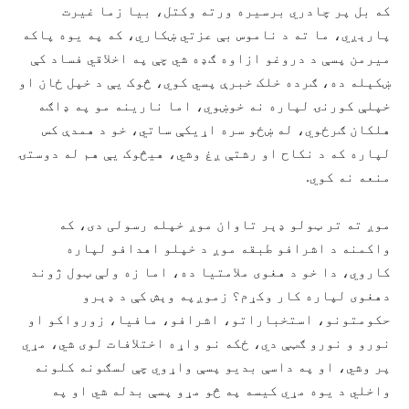
که بل پر چادري برسیره ورته وکتل، بیا زما غیرت
پارېږي، ما ته د ناموس بې عزتي ښکاري، که په یوه پاکه
میرمن پسې د دروغو ازاوه ګډه شي چې په اخلاقي فساد کې
ښکېله ده، ګرده خلک خبرې پسي کوي، څوک يې د خپل ځان او
خپلې کورنۍ لپاره نه خوښوي، اما نارینه مو په ډاګه
هلکان ګرځوي، له ښځو سره اړیکې ساتي، خو د همدې کس
لپاره که د نکاح او رشتې ږغ وشي، هيڅوک يې هم له دوستۍ
منعه نه کوي.
موږ ته تر ټولو ډېر تاوان موږ خپله رسولی دی، که
واکمنه د اشرافو طبقه موږ د خپلو اهدافو لپاره
کاروي، دا خو د هغوی ملامتیا ده، اما زه ولې ټول ژوند
دهغوی لپاره کار وکړم؟ زموږپه وېش کې د ډېرو
حکومتونو، استخباراتو، اشرافو، مافیا، زورواکو او
نورو و نورو ګټې دي، ځکه نو واړه اختلافات لوی شي، مړي
پر وشي، او په داسې بدیو پسې واړوي چې لسګونه کلونه
واخلي د یوه مړي کیسه په څو مړو پسې بدله شي او په