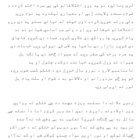
لرې وساتي، نو په وړو اختلافاتو کې يې سره اخته کړه، د
قوم، سمت، ولایت، ژبې او معیاري لیکدود په نوم وړې
ډلې ورته جوړې کړه، دوی خپله له حیاتي مسلو په دې وړو
اختلافاتو خوشاله وي او د ولس هم اساسي شیانو ته نه
پام کېږي. چارواکي دې غلاوې کوي، فساد دې کوي، قاچاق
دې کوي، بازار دې مافیا په لاس کې نیولی وي، خدمات دې
په هره برخه کې صفر وي، له هیواد څخه دې پانګه بل
هیواد ته وړل کېږي، خیانت، دوکه، چلول او په
نامناسبو لارو د نورو مال خوړل دې د خلکو کسب شوی وي،
خو یو څو مزدورانو او دلالانو به د قوم او ملت پام بل
لور ته اړولی وي.
زموږ ملا ته دا مسلمه ډېره مهمه ده چې خلکو ته ووايي
ډېر اولادونه راوړئ د نبي امت ډېر کړئ، اما دا مسله چې
ساتل به يې څنګه کېږي؟ تعلیم به يې وشي که نه؟ سمه
تربیه به يې وشي که نه؟ موږ دې ټولو خلکو ته د خوراک،
څښاک توکي او نور اړین مواد چمتو کولای شو او که نه؟او