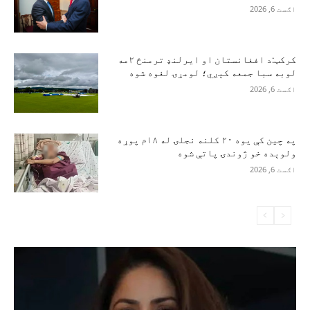
اګست 6, 2026
کرکټ:د افغانستان او ایرلنډ ترمنځ ۲مه
لوبه سبا جمعه کېږي؛ لومړۍ لغوه شوه
اګست 6, 2026
په چین کې یوه ۲۰ کلنه نجلۍ له ۱۸م پوړه
ولوېده خو ژوندۍ پاتې شوه
اګست 6, 2026