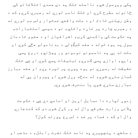
پکې وپړسول شي، نااهله خلک په دې همدې اختلافاتو کې
ځانونه مطرح کړي او خلک ناسم لوري ته رهبري کړي، که د
وطن رښتنی خادم او د ملت واقعي غمخوار ولس سم لوري ته
د رهبرۍ چاره پر غاړه واخلي، نو د سیمې استخبارات،
په حکومت کې واکمنې کړۍ، اشرافیان او د هغوی خادمان
ټول په یوه خوله د هغه کس/ډلې د بدنامولو هڅې کوي او
ملت ته يې په ناسمونو نومونو ور پېژني، دروغ پسې
وايي، اوازې پسې ګډوي، تبلیغات پسي کوي او چې خلک
حقیقت ته رسېږي نو یوه پېړۍ پر تېره وي، او هغه مبارز
کسان ستړي شوي، له منځه وړل شوي او پيروان يې له
مبارزې ستړي شوي یا منحرف شوي وي.
زموږ لپاره دا مسایل اړین او اساسي دي چې د حکومت
پلانی وزارت مشرقي وال ته ور کړل شوی دی که کندهاري
وال او که د فساد پر ضد د لس ږغ پورته کول؟
د سلفي د پنچپيري په نامه خلک نفرت رابلل، د مذهب او