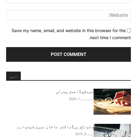
ite:
Save my name, email, and website in this browser for the
next time I comment.
ادب
عینکي | اجمل پسرلی
فبروري 1, 2020
ستونځوبی | ډاکتر ماخان میږی شینواری
جون 8, 2019