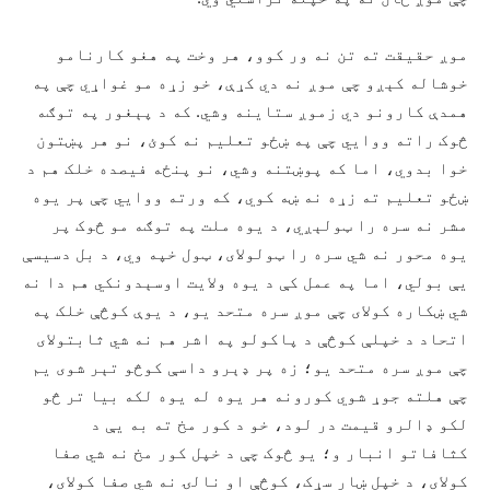
موږ حقیقت ته تن نه ور کوو، هر وخت په هغو کارنامو
خوشاله کېږو چې موږ نه دي کړې، خو زړه مو غواړي چې په
همدې کارونو دي زموږ ستاینه وشي. که د پېغور په توګه
څوک راته ووايي چې په ښځو تعلیم نه کوئ، نو هر پښتون
خوا بدوي، اما که پوښتنه وشي، نو پنځه فیصده خلک هم د
ښځو تعلیم ته زړه نه ښه کوي، که ورته ووايي چې پر یوه
مشر نه سره را ټولېږي، د یوه ملت په توګه مو څوک پر
یوه محور نه شي سره را ټولولای، ټول خپه وي، د بل دسیسې
يې بولي، اما په عمل کې د یوه ولایت اوسېدونکي هم دا نه
شي ښکاره کولای چې موږ سره متحد یو، د یوې کوڅې خلک په
اتحاد د خپلې کوڅې د پاکولو په اشر هم نه شي ثابتولای
چې موږ سره متحد یو؛ زه پر ډېرو داسې کوڅو تېر شوی یم
چې هلته جوړ شوي کورونه هر یوه له یوه لکه بیا تر څو
لکو ډالرو قیمت در لود، خو د کور مخ ته به يې د
کثافاتو انبار و؛ یو څوک چې د خپل کور مخ نه شي صفا
کولای، د خپل ښار سړک، کوڅې او نالۍ نه شي صفا کولای،