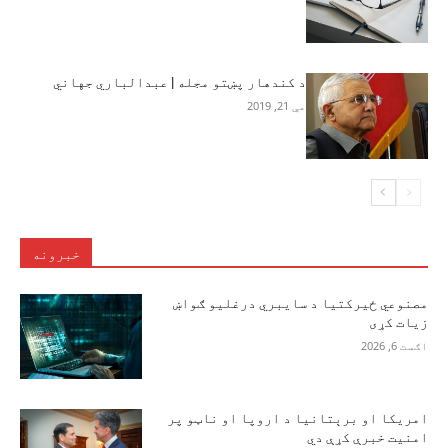
د کندهار پښتو مجله | عبدالباري جهاني
مې 21, 2019
خبرونه
مصنوعي ځیرکتیا د سایبري درغلیو ګواښ
زیات کړی
اګست 6, 2026
امریکا او برېتانیا د اروپا او ناټو پر
امنیت خبرې کړې دي