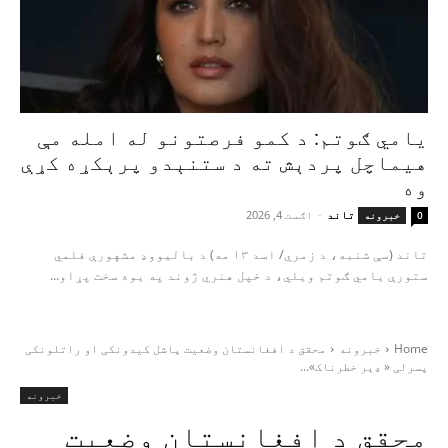
یامي ګوتم: د کمو فرصتونو له امله مې
هیماچل پردېش ته د ستنېدو پرېکړه کړې
وه
تاند
-
اګست 4, 2026
0
خبرونه
تاند (سې شنبه، د زمري/ اسد ۱۳ مه) د بالیووډ مشهورې فلمي
ستورې یامي ګوتم ویلي، د خپل هنري ژوند په یوه سخت پړاو...