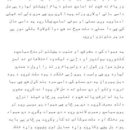
ور پام نه شي، له اساسي مسلو د پام اوښتلو لپاره يې سل
داسې بانې او لارې ورته پيدا کړې وي چې هرې ډلې ته خپلې
ادعاوې، وړې مسلې او موخې اساسي ښکاري، په داسې حال
کې چې دا مسلې د ملت هيڅ نه شي دوا کولای؛ بلکې نور يې
هم پر ستونزو اړوي.
په هیواد کې د مشرقي او جنوب د پښتنو ترمنځ سیاسي،
کلتوري، ټولنیز او د ژبې د لیکدود اختلافاتو ته لمن
وهل، هوا ور کول او د ولس پام ور ته را اړول د همدې
لپاره وي چې ولس، د یوې ژبې خلک، د یوه ملت غړي، د یوه
دین پيروان په دې مسلو کې داسې سره بند کړل شي چې بیا
ترې د وتلو او دې مسلو ته د حل لار پيدا نه کړي، هغوی
باید له ترقۍ پاته شي، د تعلیم پر ځای خپله انرژي
دلته مصرف کړي، د دې پر ځای چې هیواد یو موټی وي، تر
یوې سیاسي رهبرۍ لاندې وي، د دې هیواد وګړي د دې هیواد
پر مختګ او د ملت سوکالۍ ته کار وکړي، پر ځای يې باید
یو د بل پښې وکاږي، واړه مسایل لوی وښيي، واړه خلک