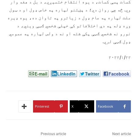
کسات پسې کسات، د یوه انتقام ختمېږي، د بل د هغه وار
وي. څه چې روان دي؛ د پښتنو لپاره په خاص ډول او د ټول
ملت لپاره په عام ډول د زیاترو په تاوان ده، یوه ډېره
وړه ډله په دې اختلافاتو کې خپلې شخصي ګټې ويني، د
نورو نه شخصي ګټې پکې شته او نه د ولس لپاره په عمومي
ډول ګټې لري.
۲۰۲۲/۱/۲۲
E-mail
LinkedIn
Twitter
Facebook
Pinterest
X
Facebook
Previous article
Next article