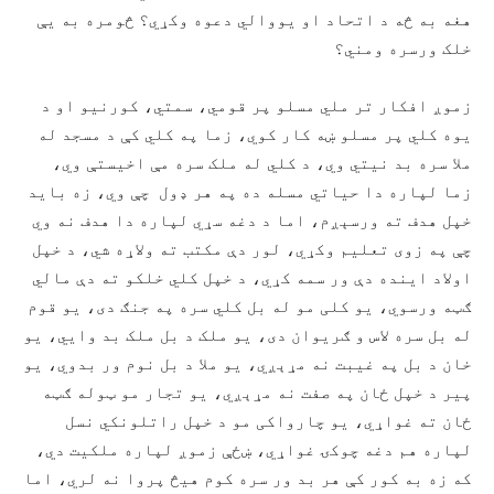
هغه به څه د اتحاد او یووالي دعوه وکړي؟ څومره به يې
خلک ورسره ومني؟
زموږ افکار تر ملي مسلو پر قومي، سمتي، کورنیو او د
یوه کلي پر مسلو ښه کار کوي، زما په کلي کې د مسجد له
ملا سره بد نیتي وي، د کلي له ملک سره مې اخیستې وي،
زما لپاره دا حیاتي مسله ده په هر ډول چې وي، زه باید
خپل هدف ته ورسېږم، اما د دغه سړي لپاره دا هدف نه وي
چې په زوی تعلیم وکړي، لور دې مکتب ته ولاړه شي، د خپل
اولاد اینده دې ور سمه کړي، د خپل کلي خلکو ته دې مالي
ګټه ورسوي، یو کلی مو له بل کلي سره په جنګ دی، یو قوم
له بل سره لاس و ګریوان دی، یو ملک د بل ملک بد وايي، یو
خان د بل په غیبت نه مړېږي، یو ملا د بل نوم ور بدوي، یو
پير د خپل ځان په صفت نه مړېږي، یو تجار مو ټوله ګټه
ځان ته غواړي، یو چارواکی مو د خپل راتلونکي نسل
لپاره هم دغه چوکۍ غواړي، ښځې زموږ لپاره ملکیت دي،
که زه به کور کې هر بد ور سره کوم هيڅ پروا نه لري، اما