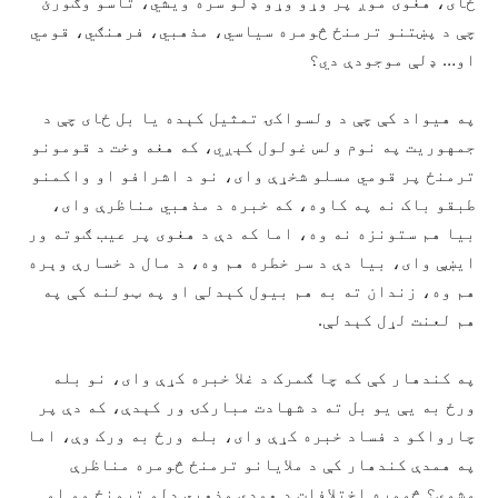
ځای، هغوی موږ پر وړو وړو ډلو سره ویشي، تاسو وګورئ
چې د پښتنو ترمنځ څومره سیاسي، مذهبي، فرهنګي، قومي
او… ډلې موجودې دي؟
په هیواد کې چې د ولسواکۍ تمثیل کېده یا بل ځای چې د
جمهوریت په نوم ولس غولول کېږي، که هغه وخت د قومونو
ترمنځ پر قومي مسلو شخړې وای، نو د اشرافو او واکمنو
طبقو باک نه په کاوه، که خبره د مذهبي مناظرې وای،
بیا هم ستونزه نه وه، اما که دې د هغوی پر عیب ګوته ور
ايښې وای، بیا دې د سر خطره هم وه، د مال د خسارې وېره
هم وه، زندان ته به هم بیول کېدلې او په ټولنه کې په
هم لعنت لړل کېدلې.
په کندهار کې که چا ګمرک د غلا خبره کړې وای، نو بله
ورځ به يې یو بل ته د شهادت مبارکۍ ور کېدې، که دې پر
چارواکو د فساد خبره کړې وای، بله ورځ به ورک وې، اما
په همدې کندهار کې د ملایانو ترمنځ څومره مناظرې
وشوې؟ څومره اختلافات د همدې مذهبي ډلو ترمنځ وو او