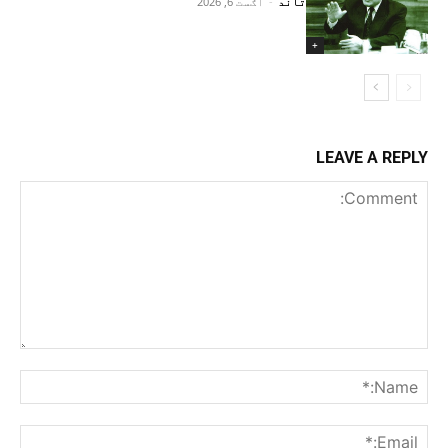
تاند
-
اګست 6, 2026
+
LEAVE A REPLY
Comment:
me:*
ail:*