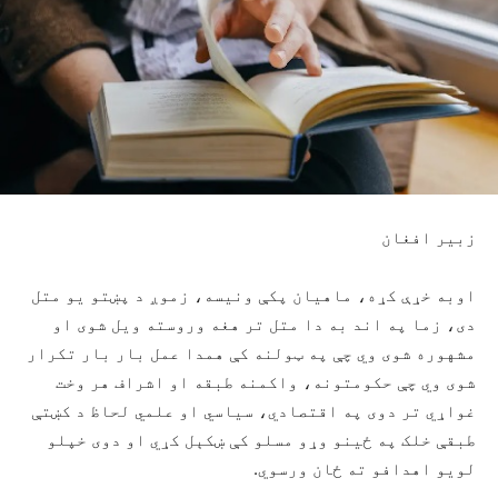
زبیر افغان
اوبه خړې کړه، ماهیان پکې ونیسه، زموږ د پښتو یو متل
دی، زما په اند به دا متل تر هغه وروسته ویل شوی او
مشهوره شوی وي چې په ټولنه کې همدا عمل بار بار تکرار
شوی وي چې حکومتونه، واکمنه طبقه او اشراف هر وخت
غواړي تر دوی په اقتصادي، سیاسي او علمي لحاظ د کښتې
طبقې خلک په ځينو وړو مسلو کې ښکېل کړي او دوی خپلو
لویو اهدافو ته ځان ورسوي.