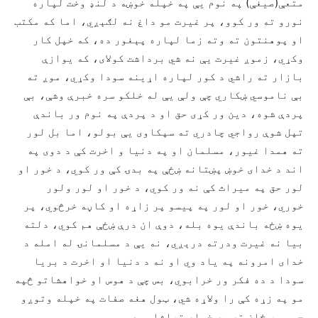
متعې(صیغې) په نوم يې په خپله خوښه د لنډ وخت لپاره
نورو ته ور کوو، پر غیرت مو داغ نه لګېږي، اما که مکتب
او پوهنتون ته وته زما لپاره پېغور ده، که خپل کار
وکړي، زموږ غیرت يې نه شي برداشت کولای، که یوازې
بازار ته راشي د کور لپاره اړینه سودا وکړي، موږ ته
بې ناموسي ښکاري چې ولې يې له خلکو سره خبرې وشې، بې
پردې شوه، دین ور کړی حق او د پردې په نوم ور باندې
تپل شوې رواجي چادري ته سپکاوی يې بولو، اما بل لور
ته همدا غیور، مسلمان او په دنیا و اخرت کې د دوی په
اند د خدای خوښ پښتانه ښځې په بدۍ کې ور کوي، د خور او
لور حق په میراث کې نه ور کوي، د خور او لور ولور
خوري، خور او لور په پيسو پر زاړه او کاڼه خرڅوي، پر
یوه ښځه باندې یوه بله، دوې ان درې ښځې هم کوي، دلته
بیا نه غیرت ودرته درېږي، نه يې د مسلمانۍ له امله د
خدای امرونه په یاد وي او نه د دنیا او اخرت د بریا
سودا د ده فکر ور خرابوي، بس چې د هوس او خواهشاتو څپه
مو په زړه کې را ولاړه شي، ټول هغه صفات په خپله وتوږو
چې موږ ځان ته په خپله تراشلي وي.