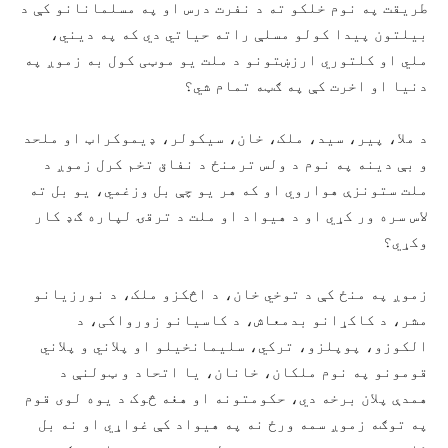
طریقت په نوم خلکو ته د نفرت درس او په مسلمانانو کې د
بیلتون پيدا کولو مسلې راته حیاتي دي که په دیني،
ملي او کلتوري ارزښتونو د ملت یو موټی کول به زموږ په
دنیا او اخرت کې په ګټه تمام شي؟
د ملا، پير، سید، ملک، خان، سیکولر، ډیموکراټ او ملحد
و بې دینه په نوم د ولس ترمنځ د نفاق تخم کرل زموږ د
ملت ستونزې هواروي او که هر یو چې بل وزغمي، یو بل ته
لاس سره ور کړي او د هیواد او ملت د ترقۍ لپاره ګډ کار
وکړي؟
زموږ په منځ کې د توخي خان، د اڅکزو ملک، د نورزیانو
مشر، د کاکړانو بدمعاش، د کاسیانو زورواکی، د
الکوزو، پوپلزو، ترکي، سلیمانخیلو او پلاني و پلاني
قومونو په نوم ملکان، خانان، یا اتحاد و ټولنې د
همدې پلان برخه دي، حکومتونه او هغه څوک د یوه لوی قوم
په توګه زموږ سمه ورځ نه په هیواد کې غواړي او نه بل