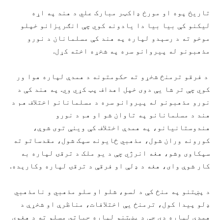
تاریخ پوه او مورخ ډاکټر مبارک علي د هند په اړه
لیکنو کې بیا بیا دا یادونه کوي چې انګریزانو خپلو
موخو ته د رسېدو لپاره په هند کې مسلمانان د نورو
مذهبونو له پيروانو سره په شخړه اخته کړل.
د فرقو ترمنځ شخړو ته حکومتونه د همدې لپاره هوا ور
کوي چې تر شا يې دوی خپل اهداف پټ کړي وي. په هند کې د
نورو مذهبونو له پيروانو سره د مسلمانانو اختلاف هم د
هند د مسلمانانو په تاوان شو او هم د نورو
هندوستانیانو، په همدې اختلاف کې وینې توی شوې،
کورونه وران شول، مذهبي ځایونه سپک شول، مقدساتو ته
سپکاوی وشو، هغه انرژي چې د یو ملک د ترقۍ لپاره به
کار شوې وای، هغه د ډلې او فرقې د ترقۍ لپاره وکارېده.
د پښتنو په منځ کې د لسو، شلو او سلو مذهبي و نامذهبي
ډلو پيدا کول، ترمنځ يې اختلافات، مناظرې او شخړې د
همدې لپاره دي چې د پښتنو لپاره حیاتي مسلو ته د هغوی