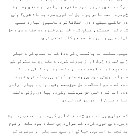
دي؟ د سلفي، دیوبندي، حنفي، پریلوي او صوفي په نوم
څومره انسانانو یو د بل له لوري سره بدنام شول؟ ولې
دې حاکمې طبقې د دې اختلافاتو د مخنیوي لپاره عملي
ګام نه اخیسته، عملي ګام خو لرې خبره ده حتا د دې د حل
لپاره يې پر یوه طرحه هم کار نه دی کړی.
عیني مسلمه په پاکستان کې ده؛ که په نصاب کې د خپلې
ژبې لپاره څوک اواز پورته کوي، د هغه ږغ په ستوني کې
بندوي، اما د قوم، سمت او مذهب په نوم فرقې بیا تر
سلهاو اوښتې دي، چې په جنجالونو يې ټوله نړۍ خبره
ده، که د دې اختلاف د حل غوښتنه وشي، وای د بیان ازادي
ده، اما که د خپل حق غوښتنه وکړې، بیا دې وژني دلته
بیا د بیان ازادۍ سر خوړلی دی.
که غواړې چې له دین څخه خلک لرې کړې، نو د مذهب په نوم
ډېرې ډلې جوړې کړه، که غواړې چې خلک د یوه ملت او قوم
په کچه له اساسي، حیاتي او ملي مسایلو او موضوعاتو