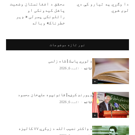
دا وګړي په تيارو کې دي
محقق د افغانستان وضعیت
لوی شوي
پاشل کیدونکی او
راتلونکی پسرلی « ډېر
خطرناک» وباله
نور تازه موضوعات
د لوږې پاټک | شاه زلمی
تاند
-
اګست 6, 2026
+
ډیورنډ کرښه| قانونپوه علي‌خان محسود
تاند
-
اګست 6, 2026
+
د ډاکتر نجیب الله د زوکړې ۷۷ کالیزه