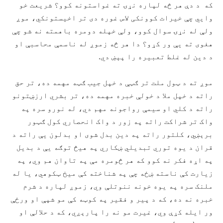
که د دې هر څه لپاره نړۍ ته غواستونه کوو؟ شریعت خو
وايي چې خیرات کوونکی لاس غوره دی تر اخیستونکي، موږ
ولې له نړۍ سوال کوو، ولې خپله دومره باهمته نه شو چې
هغوی ته يې ور کړو؟ دا هر څه زموږ له ناسمې محاسبې او
د دین له غلط تعبیره را پېښ دي.
موږ ته د ټول ملت تر ګټې د خپل جیب ګټه مهمه ده، تر حق
راته د خپل ملا د خولې خبره مهمه ده، تر بشري ارزښتونو
راته د کلي او سیمې رواجونه مهم دي، له نورو سره په
واک تر شراکت راته په زور د واک انحصاري کول ګټور
برېښي، کلتور راته په دین بدل شوی او بدلون يې راته د
قران د یوه توري تبدیلي ښکاري په هيڅ توګه يې د بدیل
په اړه فکر نه کوو که هر څومره مې په تاوان هم وي، په
زیارت کې ناسته ښځه چې په شناخته کې میخ ټکوهي، یا له
ملنک سره په یوه خونه ننوتلې وي، زموږ لپاره د شرم
خبره نه ده، که د پير و فقیر په کوټه کې مو شپې او ورځې
ور ایله کړې وي، غیرت مو نه را پارېږي، که د حلالې او