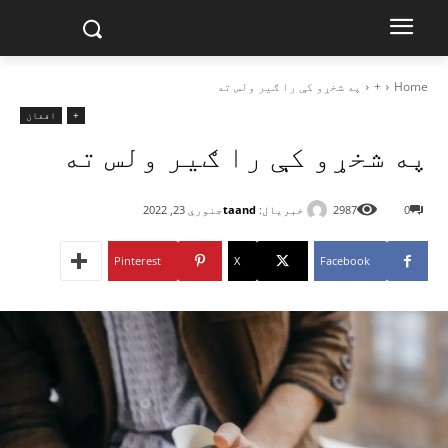
Home
+
په شخړو کې را ګیر ولس ته
+
افغان
په شخړو کې را ګیر ولس ته
خبریال:
taand
0
2987
جنوري 23, 2022
Pinterest
X
Facebook