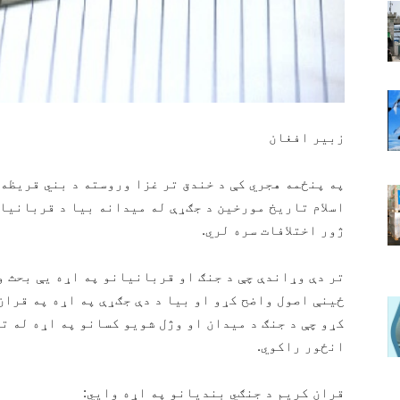
زبیر افغان
په پنځمه هجري کې د خندق تر غزا وروسته د بني قریظه 
اسلام تاریخ مورخین د جګړې له میدانه بیا د قربانیان
ژور اختلافات سره لري.
تر دې وړاندې چې د جنګ او قربانیانو په اړه يې بحث و
ځینې اصول واضح کړو او بیا د دې جګړې په اړه په قران
کړو چې د جنګ د میدان او وژل شویو کسانو په اړه له ت
انځور راکوي.
قران کریم د جنګي بندیانو په اړه وايي: