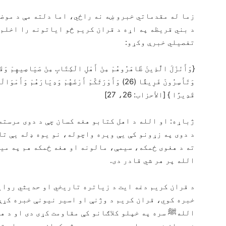
زما له مقدماتي خبرو ښه نه راځي، اما دلته مې د موضو
د بني قریظه په اړه د قران کریم څو ایاتونه را اخلم
تفصیلي خبرې وکړو:
{وَأَنْزَلَ الَّذِينَ ظَاهَرُوهُمْ مِنْ أَهْلِ الْكِتَابِ مِنْ صَيَاصِيهِمْ وَق
وَتَأْسِرُونَ فَرِيقًا (26) وَأَوْرَثَكُمْ أَرْضَهُمْ وَدِيَارَه
قَدِيرًا } [الأحزاب: 26، 27]
ژباړه: او الله د اهل کتابو هغه کسان چې د دوی مرسته
د دوی په زړونو کې يې وېره واچوله، نو یوه ډله يې تا
ته د هغوی ځمکه، سیمې، مالونه او هغه ځمکه هم په میر
الله پر هر شي قادر دی.
د قران کریم دغه ایت د زیاتره تاریخي او حدیثي روایا
خبره کوي، قران کریم د وژنې او اسیر نیونې خبره کړې
اللهﷺ سره په خپلو کلاګانو کې مقاومت کړی دی او د ه
شهیدان شوي دي او د یهودو هم یو څه کسان مړه دي او ت