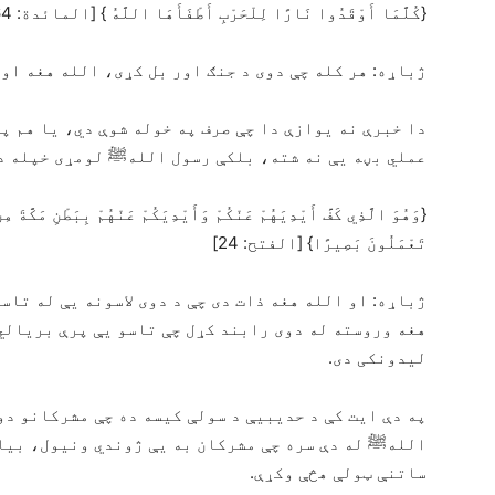
{كُلَّمَا أَوْقَدُوا نَارًا لِلْحَرْبِ أَطْفَأَهَا اللَّهُ } [المائدة: 64]
ژباړه: هر کله چې دوی د جنګ اور بل کړی، الله هغه اور
دا خبرې نه یوازې دا چې صرف په خوله شوې دي، یا هم پ
عملي بڼه يې نه شته، بلکې رسول اللهﷺ لومړی خپله د 
{وَهُوَ الَّذِي كَفَّ أَيْدِيَهُمْ عَنْكُمْ وَأَيْدِيَكُمْ عَنْهُمْ بِبَطْنِ مَكَّةَ م
تَعْمَلُونَ بَصِيرًا} [الفتح: 24]
ژباړه: او الله هغه ذات دی چې د دوی لاسونه يې له تاسو
هغه وروسته له دوی رابند کړل چې تاسو يې پرې بریالي
لیدونکی دی.
په دې ایت کې د حدیبیې د سولې کیسه ده چې مشرکانو دو
اللهﷺ له دې سره چې مشرکان به يې ژوندي ونیول، بیا ب
ساتنې ټولې هڅې وکړې.