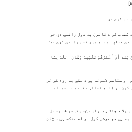
 مړ کړی دی.
ه کتاب کې د قانون په ډول راغلې دي خو
دې عملي نمونه موږ ته وړاندې کړې ده:
ِنْ بَعْدِ أَنْ أَظْفَرَكُمْ عَلَيْهِمْ وَكَانَ اللَّهُ بِمَا
 او ستاسو لاسونه يې د مکې په زړه کې تر
 کړئ او الله تعالی ستاسو د اعمالو
ه پلا د جنګ پيلولو هڅه وکړه، خو رسول
ه يې هم خوشي کړل او له جنګه يې د ځان