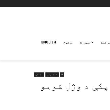
م شته
سپورت
ماشوم
ENGLISH
+
کالمونه
افغان
پکې د وژل شويو