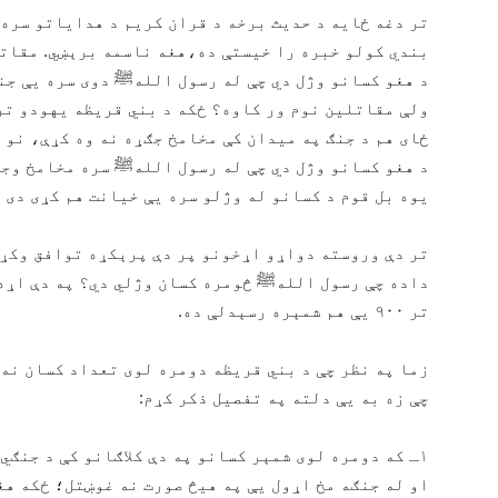
تر دغه ځایه د حدیث برخه د قران کریم د هدایاتو سره 
بندي کولو خبره را خیستې ده،هغه ناسمه برېښي. مقاتل
د هغو کسانو وژل دي چې له رسول اللهﷺ دوی سره يې جنګ
ولې مقاتلین نوم ور کاوه؟ ځکه د بني قریظه یهودو تر
ځای هم د جنګ په میدان کې مخامخ جګړه نه وه کړې، نو 
د هغو کسانو وژل دي چې له رسول اللهﷺ سره مخامخ وجن
یوه بل قوم د کسانو له وژلو سره يې خیانت هم کړی دی 
تر دې وروسته دواړو اړخونو پر دې پرېکړه توافق وکړ 
تر ۹۰۰ يې هم شمېره رسېدلې ده.
زما په نظر چې د بني قریظه دومره لوی تعداد کسان نه د
چې زه به يې دلته په تفصیل ذکر کړم:
۱ـ که دومره لوی شمېر کسانو په دې کلاګانو کې د جنګي
او له جنګه مخ اړول يې په هيڅ صورت نه غوښتل؛ ځکه هغ