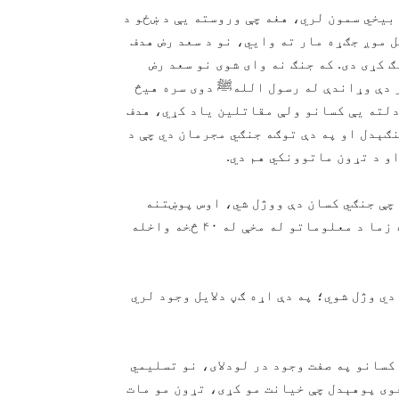
بیخي سمون لري، هغه چې وروسته يې د ښځو د
 موږ جګړه مار ته وايي، نو د سعد رض هدف
 کړی دی. که جنګ نه وای شوی نو سعد رض
 دې وړاندې له رسول اللهﷺ دوی سره هيڅ
دلته يې کسانو ولې مقاتلین یاد کړي، هدف
ګېدل او په دې توګه جنګي مجرمان دي چې د
او د تړون ماتوونکي هم دي.
چې جنګي کسان دې ووژل شي، اوس پوښتنه
داده چې رسول اللهﷺ څومره کسان وژلي دي؟ په دې اړه زما د معلوماتو له مخې له ۴۰ څخه واخله
ي وژل شوي؛ په دې اړه ګڼ دلایل وجود لري
 کسانو په صفت وجود در لودلای، نو تسلیمي
وی پوهېدل چې خیانت مو کړی، تړون مو مات