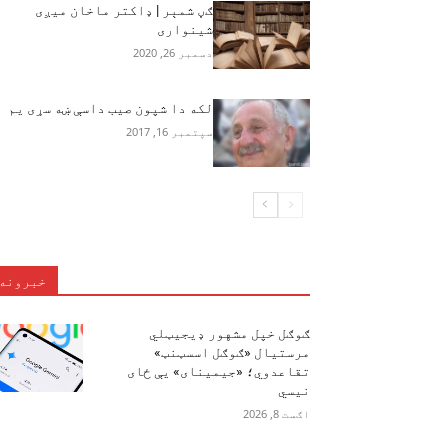
ګڼ شمېر | ډاکتر ماخان میږی
شینواری
دسمبر 26, 2020
لکه دا شپون صیب داسې ښه سړی یم
سپتمبر 16, 2017
خبرونه
ګوګل خپل مشهور ډیجیټلي
مرستیال «ګوګل اسسټنټ»
تقاعدوي؛ «جیمینای» یې ځای
نیسي
اګست 8, 2026