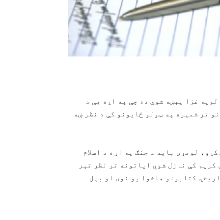
لویه غزا پېښه شوې ده چې په اړه يې د
و تر شمېره په ټولو ځایونو کې د نظر ښه
کړو، لومړی باید د جنګ په اړه د اسلام
 کریم کې نازل شوي ایاتونه تر نظر تېر
اریخي کتابونو هاخوا یو نوی او بېل