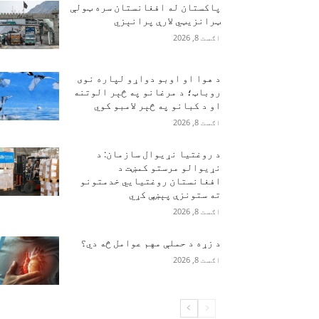
پاکستان له افغانستان سره ټولې
ټرانزیټي لارې پرانېزي
اګست 8, 2026
د هوا او اوبو دواړو لپاره نوی
روباټ؛ د مرغانو په څېر الوتنه
او د کبانو په څېر لامبو کوي
اګست 8, 2026
د روغتیا نړیوال سازمان: د
نړیوالو مرستو کمښت د
افغانستان روغتیايي خدمتونو
ته ستونزې پېښې کړي
اګست 8, 2026
د زړه د حملې مهم عوامل څه دي؟
اګست 8, 2026