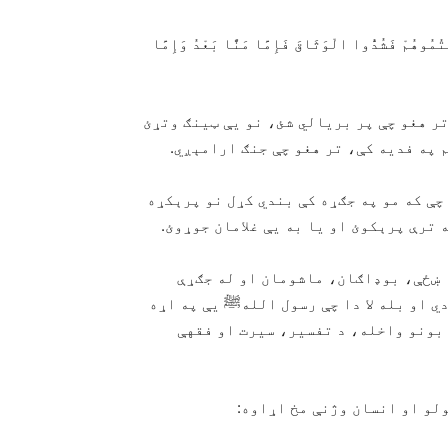
ُمُوهُمْ فَشُدُّوا الْوَثَاقَ فَإِمَّا مَنًّا بَعْدُ وَإِمَّا
تر هغو چې پر بریالي شئ، نو یې ټینګ وتړئ
م په فدیه کې، تر هغو چې جنګ ارامېږي.
چې که مو په جګړه کې بندي کړل نو پرېکړه
 ترې پرېکوئ او یا به يې غلامان جوړوئ.
ا ښځې، بوډاګان، ماشومان او له جګړې
ي او بله لا دا چې رسول اللهﷺ يې په اړه
ابونو واخله، د تفسیر، سیرت او فقهې
لو او انسان وژنې مخ اړاوه: