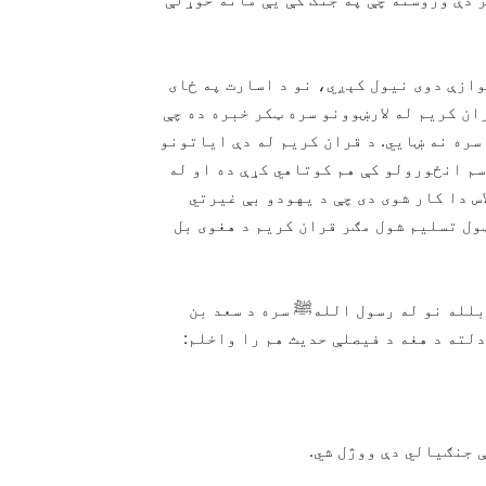
وازې دوی نیول کېږي، نو د اسارت په ځای
ن کریم له لارښوونو سره ټکر خبره ده چې
سره نه ښايي. د قران کریم له دې ایاتونو
سم انځورولو کې هم کوتاهي کړې ده او له
س دا کار شوی دی چې د یهودو بې غیرتي
ول تسلیم شول مګر قران کریم د هغوی بل
بلله نو له رسول اللهﷺ سره د سعد بن
دلته د هغه د فیصلې حدیث هم را واخلم:
ې جنګیالي دې ووژل شي.