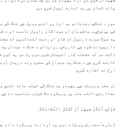
پاته کسان يې په اسارت نیول شوي دي.
موږ د جنګي بندیانو په اړه وړاندې وویل چې جنګ کې ی
کې يې ښځې، ماشومان او بوډاګان راوړل ناسمه او د قرا
په هيڅ صورت د رسول له شان او رحمت للعالمین له صفت 
دا روښانه شوه چې تاریخي روایاتو د جنګ د میدان په 
دلته هم له غفلته کار اخیستل شوی دی، یا هم په لوی لا
ثابته کړي چې د جنګ په میدان کې هغوی ونه درېدل او ټ
اړخ ته اشاره کوي.
تر هغه وروسته چې یهودو په جنګ کې خپله ماته حتمي و
معاذ رضي الله عنه پر پرېکړه سلا شول، مناسبه ده چې 
فَإِنِّي أَحْكُمُ فِيهِمْ أَنْ تُقْتَلَ الْمُقَاتِلَةُ.
ژباړه: سعد رض وویل: د دوی په اړه زما پرېکړه داده چ