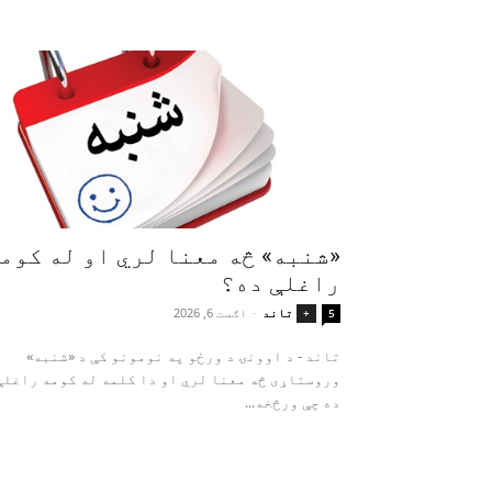
«شنبه» څه معنا لري او له کوم
راغلې ده؟
تاند
-
اګست 6, 2026
+
5
تاند - د اوونۍ د ورځو په نومونو کې د «شنبه»
وروستاړی څه معنا لري او دا کلمه له کومه راغلې
ده چې ورڅخه...