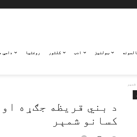
المونه
ټولنیز
ادب
کلتور
روغتیا
داسې ه
 شمېر
د بني قریظه جګړه او 
کسانو شمېر