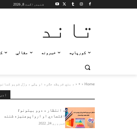
شنبه, اګست 8, 2026
تاند
کورپاڼه
خبرونه
مقالې
ک
Home
+
د بني قریظه جګړه او پکې د وژل شويو کسانو
ادب
د انتظار د دوو بيتونو؛
اقتصادي او ارواپوهنيزه شننه
فبروري 24, 2022