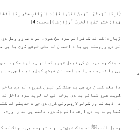
{فَإِذَا لَقِيتُمُ الَّذِينَ كَفَرُوا فَضَرْبَ الرِّقَابِ حَتَّى إِذَا أَثْخَنْت
فِدَاءً حَتَّى تَضَعَ الْحَرْبُ أَوْزَارَهَا} [محمد: 4]
ژباړه: که له کافرانو سره مخ شوئ، نو د غاړو وهل دي 
تر دې وروسته يې یا د احسان له مخې خوشي کړئ یا يې ه
د جنګ په میدان کې نیول شویو کسانو په اړه حکم دادی 
يې یا فدیه ده یا هم احسانن خوشي کول، نه دا چې سر به
ه
دا هغه کسان دي چې په جنګ کې نیول کېږي، له دې هاخو
ګوښه شوي کسانو په دې برخه کې له لویه سره داخل نه د
د اذیت نه ور کولو لارښوونې کړې دي چې د حدیثو له کت
کتابونه په دې ارشاداتو ډک دي، دلته يې نه راوړم.
رسول اللهﷺ نه جنګ غوښتی او د تر وسه يې د جنګ له کو