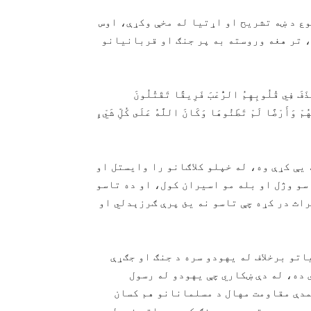
ع د ښه تشریح او اړتیا له مخې وکړې، اوس
، تر هغه وروسته به پر جنګ او قربانیانو
َذَفَ فِي قُلُوبِهِمُ الرُّعْبَ فَرِيقًا تَقْتُلُونَ
ُمْ وَأَمْوَالَهُمْ وَأَرْضًا لَمْ تَطَئُوهَا وَكَانَ اللَّهُ عَلَى كُلِّ شَيْءٍ
 يې کړې وه، له خپلو کلاګانو را وایستل او
سو وژل او بله مو اسیران کول، او ده تاسو
اث در کړه چې تاسو نه یئ پرې ګرزېدلي او
تو برخلاف له یهودو سره د جنګ او جګړې
 ده، له دې ښکاري چې یهودو له رسول
مدې مقاومت مهال د مسلمانانو هم کسان
ر دې وروسته چې په جنګ کې يې ماته خوړلې