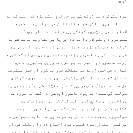
کړي.
هره ستونزه په ژوند کې یو حل لري. ستونزه له اسمانه نه
را نازلېږي. بلکې خپله انسانان يې مواد پيدا کوي،
لاملونه يې پنځوي، کونکې يې خپله انسانان وي. له
ستونزو د وتلو لار دا نه ده چې یا بې تفاوته پاته شو یا
ژوند له دې ستونزو سره مل وبولو او د حل پر ځای يې په
خپل ژوند کې په خوښوي وزغمو. ستونزې وړې وي او که غټې،
ژوند سختوي او اخیر په یو لوی ناورین بدلېږي. د دې
لپاره چې خپل ژوند ته مشکلات جوړ نه کړو او خپل همنوعه
انسان ته مو هم اساني پنځولې وي، بايد د هرې ستونزې
حل هماغه مهال ولټوو چې کله رامنځته شي. ولور زموږ په
ټولنه کې سمدم په یوه ناسور اوښتی. دا کشاله نوره هم
پراخېږي او ښايي نور انسانان تر موږ هم زیات په
تکلیف کړي. نو څه باید وکړو؟ د دې لپاره چې دا یوه
ټولنیزه پديده ده، د حل په موخه يې هم باید د ټولنې د
هر قِشر استازي سره کېني. یوه اجماع دې را وبلله شي او
د دې ستونزې حل دې ترې وغوښتل شي. له دولتي ادارو دې