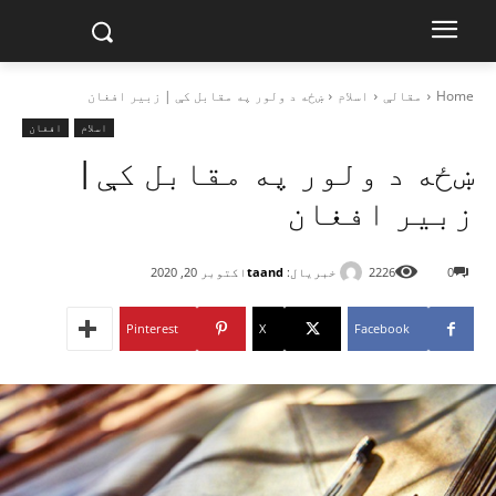
Home
مقالې
اسلام
ښځه د ولور په مقابل کې | زبیر افغان
اسلام
افغان
ښځه د ولور په مقابل کې |
زبیر افغان
خبریال:
taand
0
2226
اکتوبر 20, 2020
Pinterest
X
Facebook