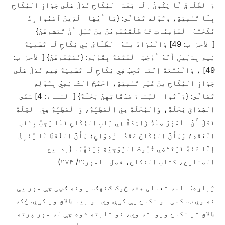
وَالطَّلَاقُ لَا يَكُونُ إلَّا بَعْدَ النِّكَاحِ فَدَلَّ عَلَى جَوَازِ النِّكَاحِ
بِلَا تَسْمِيَةٍ، وقَوْله تَعَالَى: {يَا أَيُّهَا الَّذِينَ آمَنُوا إِذَا
نَكَحْتُمُ الْمُؤْمِنَاتِ ثُمَّ طَلَّقْتُمُوهُنَّ مِنْ قَبْلِ أَنْ تَمَشوهُنَّ}
[الأحزاب: 49] وَالْمُرَادُ مِنْهُ الطَّلَاقُ فِي نِكَاحٍ لَا تَسْمِيَةَ
فِيهِ بِدَلِيلِ أَنَّهُ أَوْجَبَ الْمُتْعَةَ بِقَوْلِهِ: {فَمَتِّعُوهُنَّ} [الأحزاب:
49] ، وَالْمُتْعَةُ إنَّمَا تَجِبُ فِي نِكَاحٍ لَا تَسْمِيَةَ فِيهِ فَدَلَّ عَلَى
جَوَازِ النِّكَاحِ مِنْ غَيْرِ تَسْمِيَةٍ، احْتَجَّ الشَّافِعِيُّ بِقَوْلِهِ
تَعَالَى: {وَآتُوا النِّسَاءَ صَدُقَاتِهِنَّ نِحْلَةً} [النساء: 4] سَمَّى
الصَّدَاقَ نِحْلَةً، وَالنِّحْلَةُ هِيَ الْعَطِيَّةُ، وَالْعَطِيَّةُ هِيَ الصِّلَةُ
فَدَلَّ أَنَّ الْمَهْرَ صِلَةٌ زَائِدَةٌ فِي بَابِ النِّكَاحِ فَلَا يَجِبُ بِنَفْسِ
الْعَقْدِ؛ وَلِأَنَّ النِّكَاحَ عَقْدُ ازْدِوَاجٍ؛ لِأَنَّ اللَّفْظَ لَا يُنْبِئُ
إلَّا عَنْهُ فَيَقْتَضِي ثُبُوتَ الزَّوْجِيَّةِ بَيْنَهُمَا
(بدایع
الصنایع، کتاب النکاح، فصل المهر:۲/ ۲۷۴)
ژباړه: الله تعالی هغه څوک ګنهګار ونه ګڼی چې مهر يې
نه وي ټاکلی او نکاح يې کړې وي او بیا طلاق ور کړي. ځکه
طلاق تر نکاح وروسته وي، نو ثابته شوه چې له مهر پرته