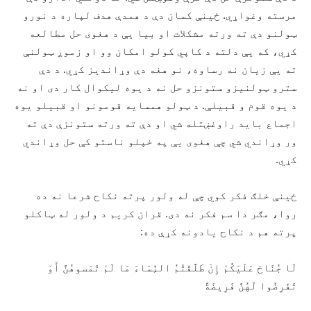
مرسته وغواړي. ځينې کسان دې د همدې هدف لپاره د نورو
ټولنو دې ته ورته مشکلات او بیا يې د هغوی حل مطالعه
کړي، که يې دلته د کاپي کولو امکان وو او زموږ ټولنې
ته يې زیان نه رساوه، نو هغه دې وړانديز کړي. د دې
سترو ټولنیزو ستونزو حل نه د یوه لیکوال کار دی او نه
د یوه قوم و قبیلې. د ټولو همسایه قومونو او قبیلو یوه
اجماع بايد راوغښتله شي او دې ته ورته ستونزې دې ته
ور وړاندي شي چې هغوی يې په خپلو ناستو کې حل وړاندي
کړي.
ځينې خلګ فکر کوي چې له ولور پرته نکاح شرعا نه ده
روا، مګر دا سم فکر نه دی. قران کریم د ولور له ټاکلو
پرته هم د نکاح یادونه کړې ده:
لَا جُنَاحَ عَلَيْكُمْ إِنْ طَلَّقْتُمُ النِّسَاءَ مَا لَمْ تَمَسوهُنَّ أَوْ
تَفْرِضُوا لَهُنَّ فَرِيضَةً