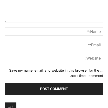
Comment:
me:*
ail:*
ite:
Save my name, email, and website in this browser for the
next time I comment.
ادب