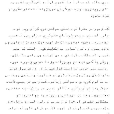
وړي. دلته له دونیا د ناخبري لپاره نشې کوي. اخیر په
نشو روږديږي او په دې لار کې خپل ژوند له سختو خطرونو
سره مخوي.
که زموږ پر مشرانو د خپلې ټولنې غړي ګران وي، نو د
ولور له ستونزو دې ځوانان خلاص کړي. د ولور ټوله قضیه
دې مېړه او ښځه ترخپل منځ حل کړي. هيڅ میرمن نغواړي چې
د دې مېړه د ولور لپاره په تکلیف شي، البته که هغې
غریبې ته واک ور کړل شي. د دې لپاره چې یادې ستونزې
ورکې یا کمې شي، نو یو وړاندیز دا دی چې ولور د مېړه
او میرمنې خوښې ته ایله کړل شي. بل دا دی چې ټول قومې
مشران دې یو تړون سره وکړي او د ولور لپاره دې یو داسې
حد مالوم کړي چې د ټولنې زیاتره کسان يې تر پيټي لاندې
د ولاړېدو توان ولري. دا کار به يې هم پر ځانو د شفقت په
معنا وي او هم پر نوي نسل. پلرونه به هم له زیاتو
مشکلاتو خلاص شي او ځوانان به هم د ولور لپاره د خارج د
مزدوريو، نشو کولو او نورو ناسمو کړنو فکرونه ایله