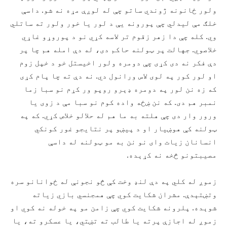
ولور ځانونه ژوندي ساتو چې له لوږې مړه نه شو. داسې
خلګ مې لیدلي چې پورونه يې د لور یا خور ولور ته ساتلي
وي. کله چې دا زهر زقوم تر لاسه کړي نو د پوروړو غاړي
خلاصوي. جهالت پر ټولنه حاکم دی، له دې امله هم چا پر
دې فکر نه دی کړی چې دومره ولور اخیستل خو د خپل زوم
او لور کور په لوی لاس ورانول دي. نه دې ته چا پام کړی
که زه نن لور په دومره ډېرو روپو ور کړم نو سبا زما
نمبر هم دی. که نن ښځه واده کوم نو سبا مې د زوی یا
ورور وار دی چې هلته به ما هم له حلالو خلاص کړي. که په
ټولنه کې هوښیار او د پيښو پر نتایجو غور کونکي
انسانان زیات وای نو نن به مو ټولنه له داسې
مصیبتونو څخه نه کړېده.
زموږ له کلي په دې لنډ وخت کې څو نجونې له ځوانانو سره
وتښتېدې. مشران شکایت کوي چې همجنسي بازي زیاته
شوېده. پلرونه شکایت کوي چې زامن مو په خوله نه کوي او
زموږ له اجازې پرته یا طالب ته تښتي، یا عسکرو ته، یا