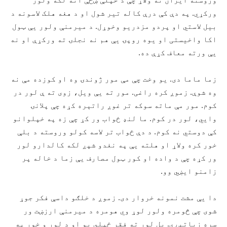
ورکړي. په دې کې درې کاله تیر شول او د هغه هلک لاسونه د
بیل لاستي او پردو مزدریو وخوړل. د میرمنې ولور يې ټول
اکا واخیستی او یوه روپۍ يې هم نه نجلۍ ته ورکړې او نه
يې ورته معاف کړې ده.
زما ماما دی. یو وخت چې مې مور ژوندۍ وه او کوزده مې نه
وه شوې. زموږ کره راغی. مور ته يې ویل، زوی ته ې لور در
کوم. مور مې ماته سوکه تر غوږ راتېره کړه چې پلانۍ
وايي، لور در کوم. ما لنډ ځواب ور کړ چې زه په خپلوانو
کې دوستي نه کوم. د دې ځواب تر لاسه کولو وروسته د بلې
خور کره ولاړ او هلته يې په نغدو شپږ لکه کالدارو لور
ور کړه چې د واده او کور ټول مصارف يې زما د خاله پر
زامنو ایښي وو.
دا يې مشت نمونه خروار دی. زموږ د خلګو داسې فکر جوړ
شوی چې څومره ولور لوړ وي هومره د میرمنې ارزښت ور
سره زیاتېږي. بل لور ته فقر ځپلي يو او د لور و خور په