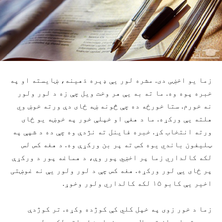
زما یو اخښی دی. مشره لور يې ډېره ذهینه، ښایسته او په
خبره پوه وه. ما ته به يې هر وخت ویل چې زه د لور ولور
نه خورم. ستا خورځه ده چې څونه ښه ځای دې ورته خوښ وي
هلته يې ورکړه. ما د هغې او خپلې خور په خوښه یو ځای
ورته انتخاب کړ. خبره فاینل ته نژدې وه چې ده د شپې په
ټلیفون باندي یوه کس ته پر بن ورکړې وه. د هغه کس لس
لکه کالداري زما پر اخښي پور وې، د هماغه پور د ورکړې
پر ځای يې لور ورکړه. هغه کس چې د لور ولور يې نه غوښتی
اخیر يې کابو ۱۵ لکه کالداري ولور وخوړ.
زما د خور زوی په خپل کلي کې کوژده وکړه. تر کوژدې
وروسته ایران ته ولاړ چې د خپلې ښځې اته لکه ولور