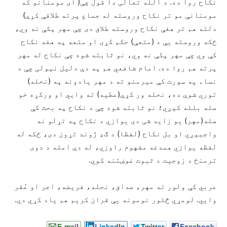
نکاح روا ده. د الله تعالی دا قول چې( ای مومنانو که
مومنانې مو تر نکاح وروسته له جماع پرته طلاقې کړې)
دلته هم تر هغې نکاح وروسته طلاق دی چې مهر پکې نه وي،
ځکه وروسته يې د (متعې) حکم کړی او متعه په هغه نکاح
کې وي چې مهر پکې نه وي، نو ثابته شوه چې نکاح له مهر
پرته هم روا ده. امام شافعي هم په دې دلیل نیولی چې د
نساء په سورت کې میرمنو ته د مهر یادونه په (نحله)
توري شوې ده، نحله ور کړې(عطیه) ته وايي او ورکړه خو
صله بلله کېږي؛ نو ثابته شوه چې د نکاح په بحث کې
صله(مهر) یو زاید شی دی یوازي د نکاح په تړلو نه
واجبېږي او بل نکاح (لفظا) د ګډ ژوند تړون دی، ځکه له
لفظه یوازي همدغه مفهوم راوزي، له دې امله د دوی
ترمنځ د زوجیت د ثبوت غوښتنه کوي.
عربي کې ولور ته مهر، صداق، نحله، فریضه، اجر او عُقر
وايي. لومړي څلور نومونه يې قران کریم هم یاد کړي دي.
E-mail
LinkedIn
Twitter
Facebook