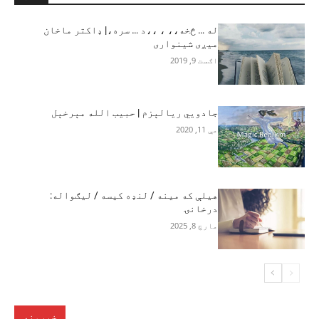
له … څخه،، ، ،،د … سره،| ډاکتر ماخان
میږی شینواری
اګست 9, 2019
جادويي ریالېزم | حبیب الله مېرخېل
مې 11, 2020
هيلې که مينه / لنډه کیسه / لیګواله:
درخانۍ
مارچ 8, 2025
خبرونه