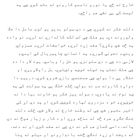
خارج ته ځي یا نورو ناسمو کارونو ته مخه کوي چې په
لیست کې يې نشې هم راځي.
دلته فکر نه کېږي چې د دې ټولو بدیو یو لوی عامل دا جګ
ولورونه دي. یو هلک چې لس لکه کالداري نه لري، نو واده
په څه شي وکړي؟ هغه زړه لري، خواهشات لري، همزولي
ويني، نجونې ګوري، په انساني چاپيریال کې اوسي،
لازمې ده چې د دې ستونزې یو حل را وباسي. یوه لار دا ده
چې هلک نجلۍ په خپله خوښه وتښتوي. بل راولاړېږي او
حللار يې دا بولي چې همجنسي بازي شروع کوي. درېيم دا
دواړه کارونه سم نه بولي. ځکه خلګ يې په ټولنه کې په
ښه نوم نه یادوي. د سوله ییز فکر یو خاوند بیا دا نه
خوښوي، خو د مزدروۍ لپاره کوښښ کوي او په دې لړ کې
اخیر مجبور شي چې له وطنه خارج ته ولاړ شي. ځکه دلته
جنګ جګړو هره څه له منځه وړي او د کار و زیار هيڅ نه دي
پاته. داسې کسان هم کم نه دي چې نه هغه کوي او نه دغه.
له دیغت او زړه تنګي څخه بانډارونو او میلو ته پنا