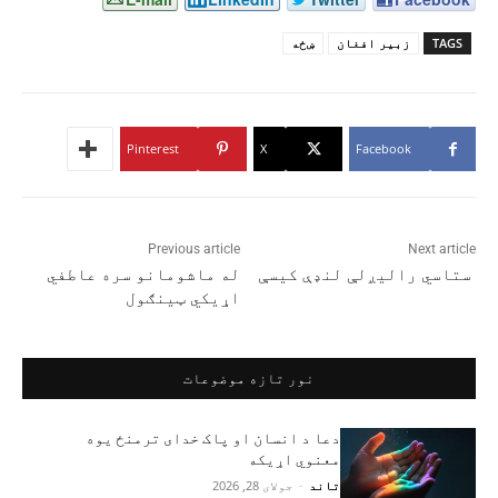
TAGS
زبیر افغان
ښځه
Pinterest
X
Facebook
Previous article
Next article
ستاسي رالیږلې لنډې کیسې
له ماشومانو سره عاطفي
اړیکي ټینګول
نور تازه موضوعات
دعا د انسان او پاک خدای ترمنځ یوه
معنوي اړیکه
تاند
-
جولای 28, 2026