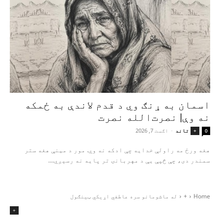
اسمان به ړنګ وي د قدم لاندې به ځمکه
نه وې| نصرت‌الله نصرت
تاند
-
اګست 7, 2026
+
0
هغه ورځ مه راولې خدایه چې ادکه نه وي. مور د مینې هغه ستر
سمندر دی، چې څپې یې د مهربانۍ تر پایه نه رسېږي....