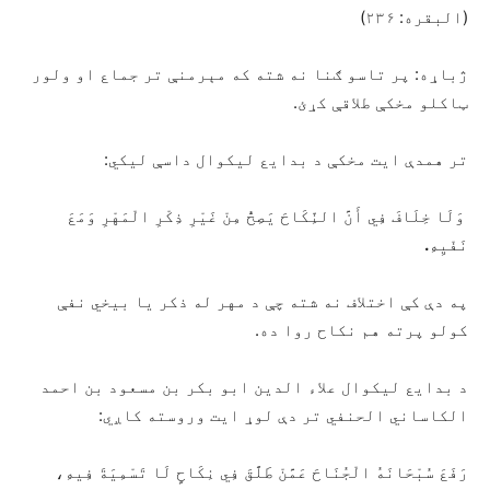
(البقره: ۲۳۶)
ژباړه: پر تاسو ګنا نه شته که مېرمنې تر جماع او ولور
ټاکلو مخکې طلاقې کړئ.
تر همدې ايت مخکې د بدایع لیکوال داسې ليکي:
وَلَا خِلَافَ فِي أَنَّ النِّكَاحَ يَصِحُّ مِنْ غَيْرِ ذِكْرِ الْمَهْرِ وَمَعَ
نَفْيِهِ
.
په دې کې اختلاف نه شته چې د مهر له ذکر یا بیخي نفې
کولو پرته هم نکاح روا ده.
د بدایع لیکوال علاء الدین ابو بکر بن مسعود بن احمد
الکاساني الحنفي
تر دې لوړ ايت وروسته کاږي:
رَفَعَ سُبْحَانَهُ الْجُنَاحَ عَمَّنْ طَلَّقَ فِي نِكَاحٍ لَا تَسْمِيَةَ فِيهِ،