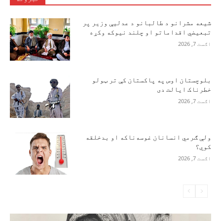
شیعه مشرانو د طالبانو د عدلیې وزیر پر
تبعیضي اقداماتو او چلند نیوکه وکړه
اګست 7, 2026
بلوچستان اوس په پاکستان کې تر ټولو
خطرناک ایالت دی
اګست 7, 2026
ولې ګرمي انسانان غوسه‌ناکه او بدخلقه
کوي؟
اګست 7, 2026