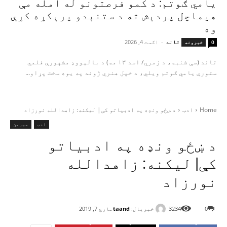
یامي ګوتم: د کمو فرصتونو له امله مې
هیماچل پردېش ته د ستنېدو پرېکړه کړې
وه
تاند
-
اګست 4, 2026
0
خبرونه
تاند (سې شنبه، د زمري/ اسد ۱۳ مه) د بالیووډ مشهورې فلمي
ستورې یامي ګوتم ویلي، د خپل هنري ژوند په یوه سخت پړاو...