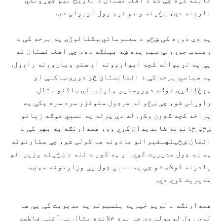
نارینه دي، ښځینه و هم نیم رول لوبولی دی.
په دې دوره کې ښځو د معلوماتي ټکنالوژۍ په برخه کې د
ریبوټ جوړونې ټیم یوه ښه بېلګه ده، چې افغانستان ته
یې په نړیواله کچه ایوارډونه او ستر ویاړوونه راوړل.
په سیاسي برخه کې د افغانستان څو دورې ټاکنې او
پهځانګړې توګه دوروستیو پارلماني ټاکنو مثال
راوړلی شو، چې ښځو له هرډول ستونزو سره سره پکې په
پراخه کچه ګډون وکړ. له دې پرته په نسبي توګه زیاتو
ښځو ځانونه کاندیدان کړي وو، همدارنګه په بهر کې د
افغان ښځینهسفیرانو یادونه هم کولی شو، چې سفارتونه
په ښه ډول مدیریت کوي او په کور د ننه د ښځینه وزیرانو
یادونه کولای شو چې په نسبی ډول یې وزارتونه هم ښه
مدیریت کړي دي.
همدارنګه د لویو خیریه بنسټونو په مدیریت کې یې هم
لوی رول لوبولی دی چې یوه ځلانده مثال یې آغلې فاطمه