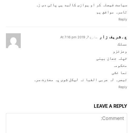
سیاست فیصلہ کر او یوازی کالبد یی پاتی دی زہ
تاسرہ موافق یم
Reply
ع۔شریف زار
مارچ 7, 2019 At 7:16 pm
مسلک
وعزئزو
خپلہ جھان بینی
محکومہ
نما ئشی
تبصرہ لہ عربی الفبا نہ لیکل شوی پہ معذرت سرہ
Reply
LEAVE A REPLY