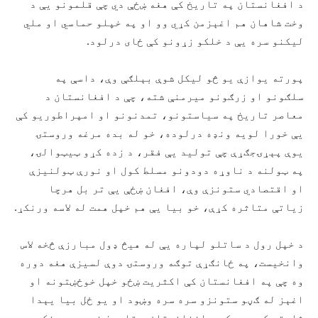
د افغانستان په تاریخ کې هغه ښځې دي چې قلمونو یې د
وخت شاهان هم اغېزمن کړي وو او په خپلو حماسي او ملي
لیکنو سره یې د خلکو زړونو کې ځای درلود.
پورته یوازې یو څو لیکل شوې بېلګې وې، داسې په
سلګونو او زرګونو میرمنې شته، چې د افغانستان د
معاصر تاریخ په سیاستونو، تمدنونو او امپراطوریو کې
یې خورا لویه ونډه درلوده، خو له بده مرغه وروستۍ
یوې پېړۍجګړې چې تولید یې فقر، د زده کړو ټیټوالۍ،
په ټولنه د ناوړه دودونو مسلط کول او نورې ټولنیزې
او اقتصادي ستونزې وې، افغان ښځې یې تر بل هرچا
زیاتې متاثره کړې، خو بیا یې هم خپل همت له لاسه ورنکړ.
د خپل رول د ساتلو لپاره یې له هیڅ ډول مبارزې څخه لاس
وانخیست، په ځانګړې توګه وروستۍ دوې لسیزې هغه دوره
وه چې په افغانستان کې اکثریت ښځو خپل خوځښتونه او
اغېز له ګڼو ستونزو سره سره وښود او یو ځل بیا یېدا
ثابته کړه چې که د افغانستان د تاریخ نیم جوړونکي