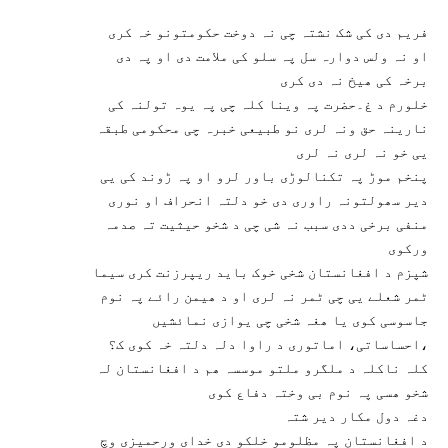
فریم دی کی شک نشتہ چی نہ دوخت حکومتونو خہ کری
او نہ ولس دوارہ سل پہ سلو کی ملامت دی او پہ دی
برخہ کی ھیخ نہ دی کری
خلورم د غ۔حضرت پہ وینا کلہ چی پہ یوہ تولنہ کی
نارینہ حق ونہ لری نو طبیعی خبرہ چی محکومی طبقہ
یی خو نہ لری نہ لری
پنخم موڑ پہ تکنالوڑی باور لرو او پہ ڑوند کی یی
دیر سھولتونہ راوری دی خو دلتہ انحراف او نوری
منفی برخی ددی سبب نہ شی چی د شخو حیثیت تہ صدمہ
ورکوی
شپزم د افغانستان شخی خوک باید ریپرزنت کری سیما
ٹمر شعلے یی چی ٹمر نہ لری او د ھیمن رائے پہ نوم
جاسوسی کوی یا ھغہ شخی چی یوازی نمائشیں
،احساساتی، اماتوری د راوا دلہ دلتہ خہ کوی ک؟
کلہ ناکلہ د ملگرو ملتو موسسہ ھم د افغانستان لہ
شخو ھسی پہ نوم بی وختہ دفاع کوی
دغہ دول مکار دیر شتہ
د افغانستان پہ مظلومو خلکو دی خدای ورحمیزی وچ