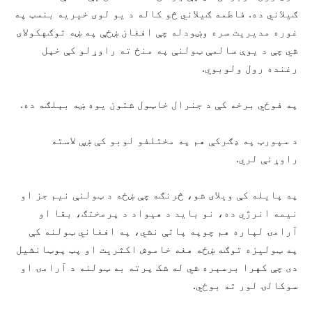
ګیلاني ده. فاطمه ګیلاني څو کاله د یو لوی خیریه بنسټ په
غوره مدیریت سره وښودله چې افغان ښځې په ښه توګهکولای
شي چې د یوې سالمې ټولنې په منځ ته راوړلو کې خپل
رغنده رول ولوبوي.
په فوځي برخه کې د جنرال خاټول شتون یوه ښه بېلګه ده.
د سپورټ په ډګرکې هم په مختلفو لوبو کې ښې لاسته
راوړنې لري.
په پایله کې ویلای شو، څرنګه چې ښځه د ټولنې نیم جز او
نیمه انرژي ده، نو باید د هیواد د پرمختګ، بقا او
آرامۍ لپاره هم چوپه پاتې نشي، په افغاني ټولنه کې
په ټولیزه توګه ښځه هغه خاموش اکثریت او پټ پوټانشیل
دی چې کهرا برسېره شي له شک پرته به ټولنه د آرامۍ او
سوکالۍ لور ته بوځي.