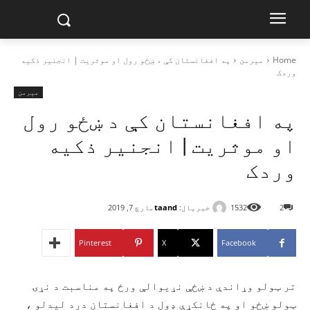
Home
میرمن
په افغانستان کې د ښځو رول او موثریت | انجنیر ذکیه
وردک
میرمن
په افغانستان کې د ښځو رول
او موثریت | انجنیر ذکیه
وردک
خبریال:
taand
2
1532
مارچ 7, 2019
Pinterest
X
Facebook
تر ټولو وړاندې د ښځې نړیوالې ورځ په مناسبت د نړۍ
ټولو ښځو او په ځانکړې ‌‌‌‌‌‌ډول د افغانستان درد لیدلو ،