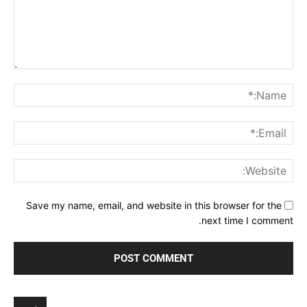
Comment:
me:*
ail:*
ite:
Save my name, email, and website in this browser for the
next time I comment.