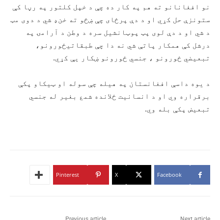
نو افغانانو ته هم په کار ده چې د خپل کلتور په رڼا کې
ستونزې حل کړي او د دې پرځای چې ښځو ته خن‌‌‌‌‌‌ډ شي د دوی مټ
د شي او د دې لوی پټ پوټانشیل سره د وطن د آرامۍ په
درشل کې همکار پاتې شي نه دا چې طبقاتيځورونو،
تبعیضي ځورونو ، جنسي ځورونو ښکار یې کړي.
د یوه داسې افغانستان په هیله چې سوله او ټیکاو پکې
برقراره وي او د انسانیت ځلانده شمع بغیر له جنسي
تبعیض پکې بله وي.
Pinterest
X
Facebook
Previous article
Next article