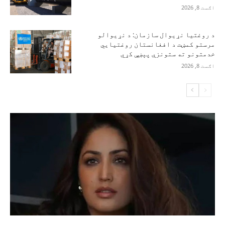
اګست 8, 2026
د روغتیا نړیوال سازمان: د نړیوالو
مرستو کمښت د افغانستان روغتیايي
خدمتونو ته ستونزې پېښې کړي
اګست 8, 2026