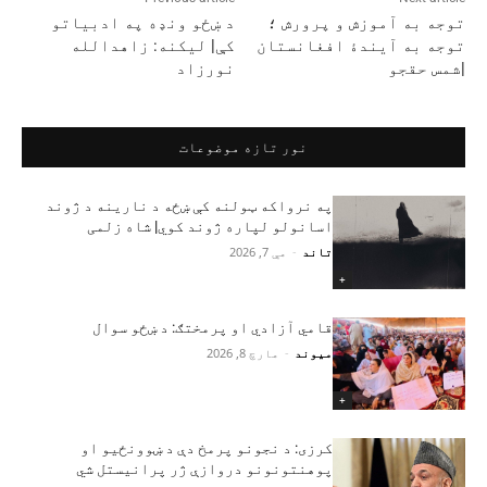
توجه به آموزش و پرورش ؛
د ښځو ونډه په ادبیاتو
توجه به آیندۀ افغانستان
کې| لیکنه: زاهدالله
|شمس حقجو
نورزاد
نور تازه موضوعات
په نرواکه ټولنه کې ښځه د نارینه د ژوند
اسانولو لپاره ژوند کوي| شاه زلمی
تاند
-
مې 7, 2026
+
قامي آزادي او پرمختګ: د ښځو سوال
میوند
-
مارچ 8, 2026
+
کرزی: د نجونو پرمخ دې د ښوونځیو او
پوهنتونونو دروازې ژر پرانیستل شي