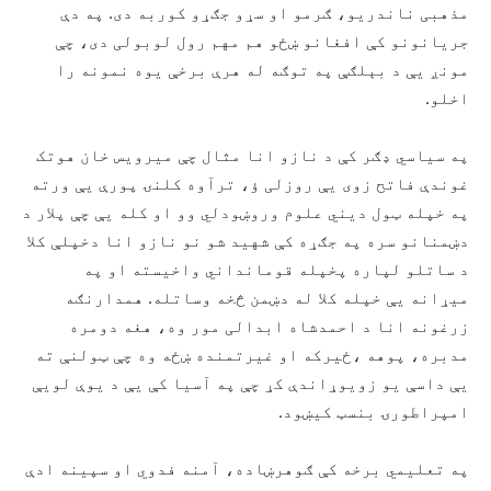
مذهبی ناندریو، ګرمو او سړو جګړو کوربه دی. په دې
جریانونو کې افغانو ښځو هم مهم رول لوبولی دی، چې
مونږ يې د بېلګې په توګه له هرې برخې یوه نمونه را
اخلو.
په سیاسي ډګر کې د نازو انا مثال چې میرویس خان هوتک
غوندې فاتح زوی یې روزلی ؤ، ترآوه کلنۍ پورې یې ورته
په خپله ټول دیني علوم وروښودلي وو او کله یې چې پلار د
دښمنانو سره په جګړه کې شهید شو نو نازو انا دخپلې کلا
د ساتلو لپاره پخپله قومانداني واخیسته او په
میړانه یې خپله کلا له دښمن څخه وساتله. همدارنګه
زرغونه انا د احمدشاه ابدالی مور وه، هغه دومره
مدبره، پوهه ،ځیرکه او غیرتمنده ښځه وه چې ټولنې ته
یې داسې یو زویوړاندې کړ چې په آسیا کې یې د یوې لويې
امپراطورۍ بنسټ کیښود.
په تعلیمي برخه کې ګوهرښاده، آمنه فدوي او سپينه ادې