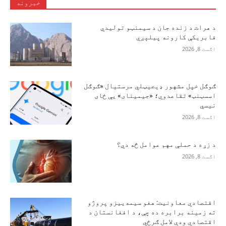
خبرونه
د هرات د زنده جان د سیمنټو تولیدي
فابریکې کارونه پیلېږي
اګست 8, 2026
ګوګل خپل مشهور ډیجیټلي مرستیال «ګوګل
اسسټنټ» تقاعدوي؛ «جیمینای» یې ځای
نیسي
اګست 8, 2026
د زړه د حملې مهم عوامل څه دي؟
اګست 8, 2026
اقتصادي معاونیت: هغو سیمه‌ییزو پروژو
ته زمینه برابره ده چې، د افغانستان د
اقتصادي ودې لامل ګرځي