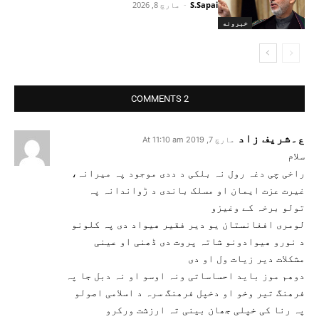
S.Sapai
-
مارچ 8, 2026
خبرونه
2 COMMENTS
ع۔شریف زاد
مارچ 7, 2019 At 11:10 am
سلام
راخی چی دغہ رول نہ بلکی د ددی موجود پہ میرانہ،
غیرت عزت ایمان او مسلک باندی د ڑواندانہ پہ
تولو برخہ کے وغیزو
لومری افغانستان یو دیر فقیر ھیواد دی پہ کلونو
د نورو ھیوادونو شاتہ پروت دی ڈھنی او عینی
مشکلات دیر زیات ول او دی
دوھم موز باید احساساتی ونہ اوسو او نہ دبل جا پہ
فرھنگ تیر وخو او دخپل فرھنگ سرہ د اسلامی اصولو
پہ رنا کی خپلی جھان بینی تہ ارزشت ورکرو