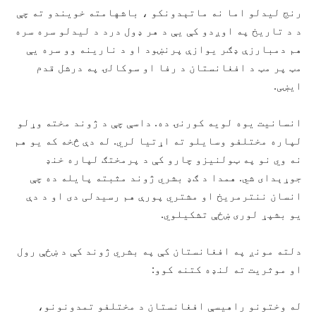
رنج لیدلو اما نه ماتېدونکو ، باشهامته خویندو ته چې
د د تاریخ په اوږدو کې یې د هر ‌‌‌‌‌‌ډول درد د لیدلو سره سره
هم دمبارزې ‌‌‌‌‌‌ډګر یوازې پرنښود او د نارینه وو سره یې
مټ پر مټ د افغانستان د رفا او سوکالۍ په درشل قدم
ایښی.
انسانيت یوه لویه کورنۍ ده. داسې چې د ژوند مخته وړلو
لپاره مختلفو وسایلو ته اړتیا لري. له دې څخه که یو هم
نه وي نو په ټولنیزو چارو کې د پرمختګ لپاره خنډ
جوړېدای شي. همدا د ګډ بشري ژوند مثبته پایله ده چې
انسان ننترمریخ او مشتري پورې هم رسیدلی دی او د دې
یو بشپړ لوری ښځې تشکیلوي.
دلته مونږ په افغانستان کې په بشري ژوند کې د ښځې رول
او موثریت ته لنډه کتنه کوو:
له وختونو راهیسې افغانستان د مختلفو تمدونونو،