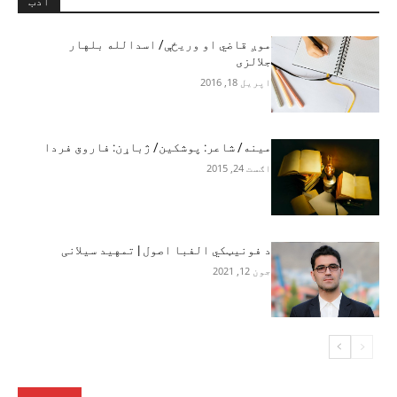
ادب
موږ قاضي او وریځې/ اسدالله بلهار
جلالزی
اپریل 18, 2016
مینه/ شاعر: پوشکین/ ژباړن: فاروق فردا
اګست 24, 2015
د فونيټکي الفبا اصول | تمهید سيلانی
جون 12, 2021