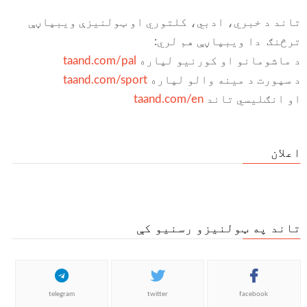
تاند د خبري، ادبي، کلتوري او ټولنیزې ویبپاڼې
ترڅنګ دا ویبپاڼې هم لري:
د ماشومانو او کورنیو لپاره
taand.com/pal
د سپورت د مینه والو لپاره
taand.com/sport
او انګلیسي تاند
taand.com/en
اعلان
تاند په ټولنیزو رسنیو کې
telegram
twitter
facebook