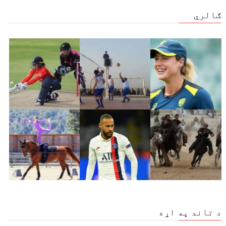
ګالري
د تاند په اړه