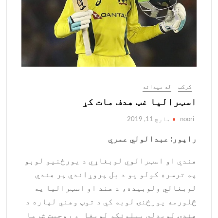
کرکټ
له میدانه
اسټرالیا غټ هدف مات کړ
noori
مارچ 11, 2019
راپور: عبدالولي عمري
هندي او اسټرالوي لوبغاړي د یورځنیو لوبو
په ترسره کولو یو د بل پروړاندي پر هندي
لوبغالي ولوبیده، د هند او اسټرالیا په
څلورمه یورځنۍ لوبه کي د توپ وهني لپاره د
هندۍ لوبډلي پیلونکو لوبغاړو روحیت شرما