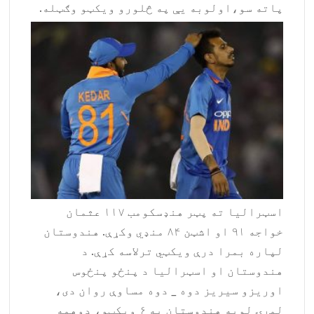
پاته سو،اولوبه یې په څلورو ویکټو وګټله.
اسټرالیا ته پټر هنډسکومب ۱۱۷ عثمان
خواجه ۹۱ او اشټن ۸۴ منډي وکړې. هندوستان
لپاره بمرا درې ویکټي ترلاسه کړې. د
هندوستان او اسټرالیا د پنځو پنځوس
اوریزو سیریز دوه _ دوه مساوې روان دی،
لمړۍ لوبه هندوستان په ۶ ویکټو، دوهمه