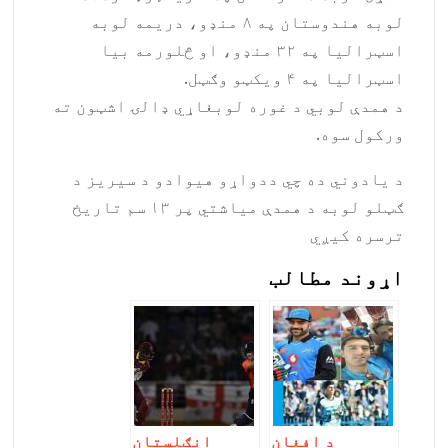
لوبه هندوستان په ۸ منډو، دریمه لوبه
اسټرالیا په ۳۲ منډو، او څلورمه بیا
اسټرالیا په ۴ ویکټو وګټل.
د همدې لوبي د غوره لوبغاړي ډالۍ اشټون ته
ورکول سوه.
د یادوني ده چي ددواړو هیوادو د سیریز د
ګټلو لوبه د همدې میاشتي پر ۱۳ سم تاریخ
ترسره کیږي
اړوند مطالب
د افغان
انګلستان