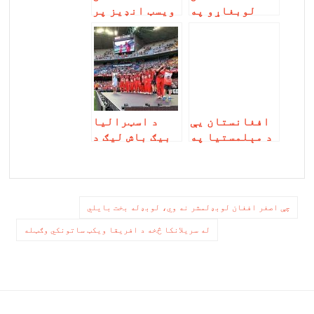
لوبغاړو په
ویسټ انډیز پر
شمول د نن
ګونډو کړ
ناکامه
لوبډلي
افغانستان یې
د اسټرالیا
د مېلمستیا په
بيګ باش لیګ د
کیسه کې نه دی
محمد نبي
لوبډلې خپل کړ
ليکنه
چې اصغر افغان لوبډلمشر نه وي، لوبډله بخت بایلي
چليدنه
له سریلانکا څخه د افریقا ویکټ ساتونکي وګټله