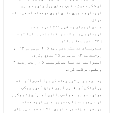
او شکر دهون د توپ وهني پیل وکړ، دواړو
لوبغاړو د یوې ستري لوبي وروسته له میدانه
ووتل.
هندۍ لوبډلي په خپل ۳۰۰ توپونو د ۹
لوبغاړو په له لاسه ورکولو اسټرالیا ته د
۳۵۹ منډو هدف وټاکه.
هندوستان ته شکر دهون په ۱۱۵ توپونو ۱۴۳ ،
روحیت په ۹۲ توپونو ۹۵ منډي وکړې.
اسټرالیا ته بیا پټ کومینس ۵ ، ریچارډسن ۳
ویکټي ترلاسه کړې.
په دوهم وار توپ وهنه کي بیا اسټرالیا ته
پیلونکی لوبغاړی ارون فینچ لمړی ویکټ
ورکړه خو بیا هم اسټرالوۍ لوبډلي زغم وکړ،
او د پوره مسؤلیت سربیره یې لوبه مخته
یوړه، نو ځکه یې د لوبي رنګ او خوند پر ځای