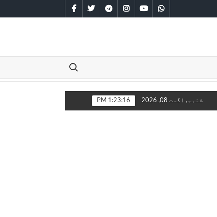
facebook
twitter
telegram
instagram
youtube
whatsapp
Search for:
 مخامخ کېږي
شنبه, اگست 08, 2026
1:23:16 PM