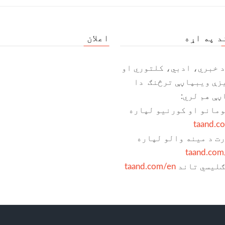
د په اړه
اعلان
د خبري، ادبي، کلتوري او
زې ویبپاڼې ترڅنګ دا
ڼې هم لري:
ومانو او کورنیو لپاره
taand.c
رت د مینه والو لپاره
taand.com
ګلیسي تاند
taand.com/en