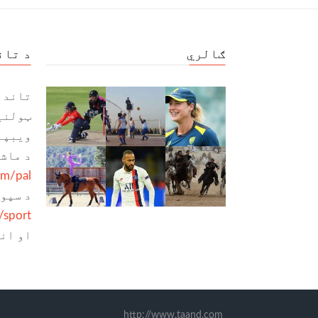
ګالري
د تان
تاند 
ټولنی
ویبپا
د ماش
om/pal
د سپو
/sport
او ان
http://www.taand.com