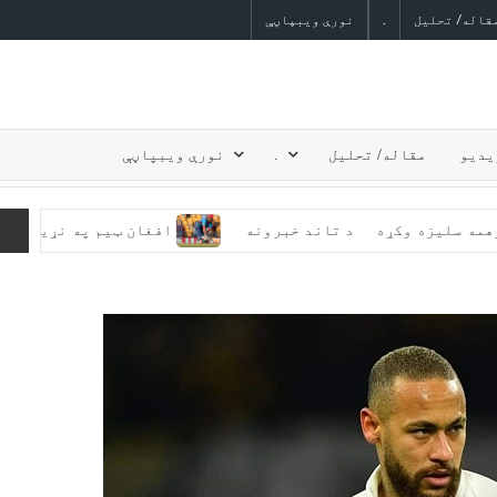
قاله/ تحلیل
.
نورې ویبپاڼې
یدیو
مقاله/ تحلیل
.
نورې ویبپاڼې
کې دوهمه سلیزه وکړه
د تاند خبرونه
افغان ټیم په نړیوال ۲۰ اوریز جام کې له انګلیستان سره