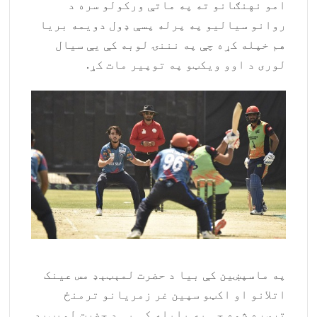
امو نهنګانو ته په ماتې ورکولو سره د
روانو سیالیو په پرله پسې ډول دویمه بریا
هم خپله کړه چې په نننۍ لوبه کې یې سیال
لوری د اوو ویکټو په توپیر مات کړ.
په ماسپښین کې بیا د حضرت لمېټېډ مس عینک
اتلانو او اکټو سپین غر زمریانو ترمنځ
ترسره شوه چې په پایله کې یې د حضرت لمېټېډ