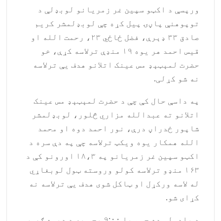
ورپسې د اکټو سپین غر زمریانو لوبډلې د
توپوهنې پاڼۍ پیل کړه چې لوبډلمشر کریم
صادق ۳۳ ډېرې، فضل ځاځي ۲۳، رحمت الله او
قیس احمد هر یوه ۱۹ منډې ترلاسه کړې، خو
حضرت لمېټېډ مس عینک اتلانو هدف یې ترلاسه
نه شو کړلی.
په داسې حال کې چې د حضرت لمېټېډ مس عینک
اتلانو ته عبدالله مزاري څلور، لوبډلمشر
شاپور ځدراڼ درې، نور احمد دوه او محمد
الله همکار یوه ویکټ ترلاسه چې په دې سره د
اکټو سپین غر زمریانو په ۱۸،۳ اورونو کې د
۱۶۳ منډو ترلاسه کولو وروسته ټول لوبغاړي
له لاسه ورکړل او ټاکل شوی هدف یې ترلاسه نه
کړای شو.
د یادولو ده چې سبا ۹:۰۰ بجې به د ډېوه ګروپ