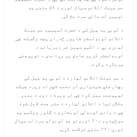
مس عینک اتلانو سیال لوری د ۵۸ منډو په
توپیر له ماتې سره مخ کړ.
د لوبې په پیل کې د حضرت لمېټېډ مس عینک
اتلانو لوبډلمشر شاپور ځدراڼ پچه وګټله چې
لومړی یې د اکټو سپین غر زمریانو د
لوبډلمشر کریم صادق پر وړاندې د توپوهنې
پرېکړه وکړه.
د مس عینک اتلانو لپاره د لوبې په پیل کې
بهارعلي شینواري او محمد شهزاد ډېره چټکه
توپوهنه پیل کړه چې تر ډېره د دوی د منډو
ملګرتیا د اتلانو لپاره د ستر هدف لامل شوه
چې د یادې لوبډلې لوبغاړو د څلور ویکټو په
سوځېدو، د۲۰ اورونو په لوبولو سره له سیال
لوري ۲۲۱ منډې ترلاسه کړې.