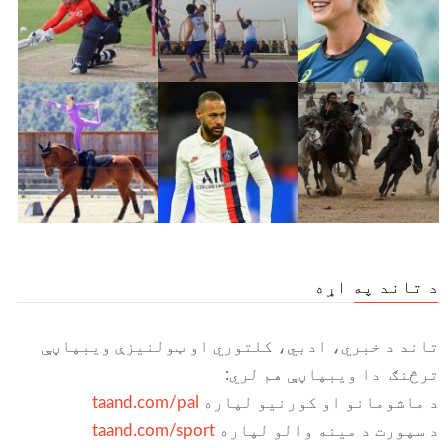
د تاند په اړه
تاند د خبري، ادبي، کلتوري او ټولنیزې ویبپاڼې
ترڅنګ دا ویبپاڼې هم لري:
د ماشومانو او کورنیو لپاره
taand.com/pal
د سپورت د مینه والو لپاره
taand.com/sport