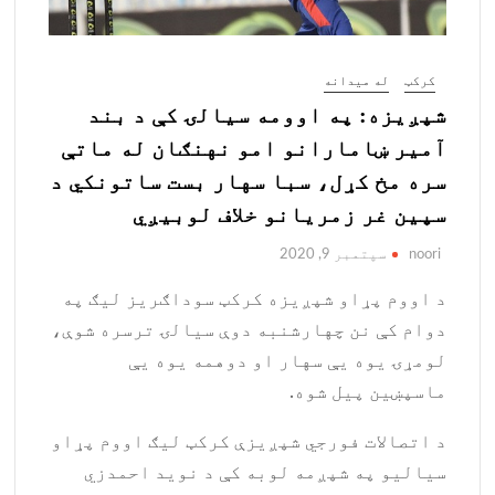
کرکټ
له میدانه
شپږیزه: په اوومه سیالۍ کې د بند
آمیر ښامارانو امو نهنګان له ماتې
سره مخ کړل، سبا سهار بست ساتونکي د
سپین غر زمریانو خلاف لوبیږي
noori
سپتمبر 9, 2020
د اووم پړاو شپږیزه کرکټ سوداګریز لیګ په
دوام کې نن چهارشنبه دوې سیالۍ ترسره شوې،
لومړۍ یوه یې سهار او دوهمه یوه یې
ماسپښين پیل شوه.
د اتصالات فورجي شپږیزې کرکټ لیګ اووم پړاو
سیالیو په شپږمه لوبه کې د نوید احمدزي