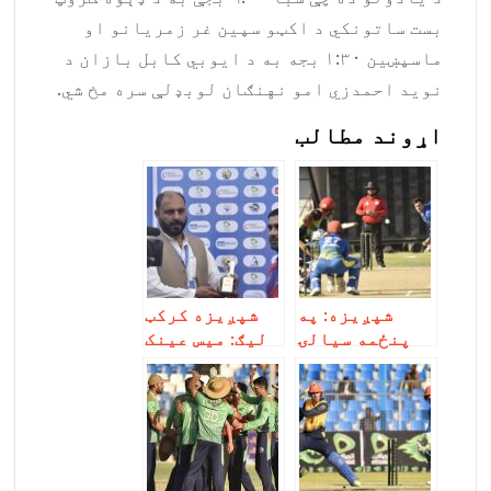
بست ساتونکي د اکټو سپین غر زمریانو او
ماسپښین ۱:۳۰ بجه به د ایوبي کابل بازان د
نوید احمدزي امو نهنګان لوبډلې سره مخ شي.
اړوند مطالب
شپږیزه: په
شپږیزه کرکټ
پنځمه سیالۍ
لیګ: میس عینک
کې د بند امیر
اتلانو بند
ښامارانو بست
امیر
ساتونکي له
ښامارانو ته
ماتې سره مخ
ماتې ورکړه،
کړل، سبا سهار
سبا سپین غر
امو نهنګان د
زمریان د امو