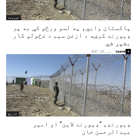
خبرونه
پاکستان وايي، په لسو ورځو کې به پر
ډیورند کرښه د ازغن سیم د غځولو کار
بشپړ شي
taand
-
جون 20, 2021
4
تاریخ
ډيورنډ، “ډيورند لاين” او امير
عبدالرحمن خان