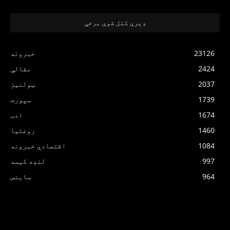
ډېرې کتل شوې برخې
23126
خبرونه
2424
مقالې
2037
ټولنیز
1739
سپورت
1674
ادب
1460
روغتیا
1084
اقتصادي خبرونه
997
لنډه کیسه
964
ساینس