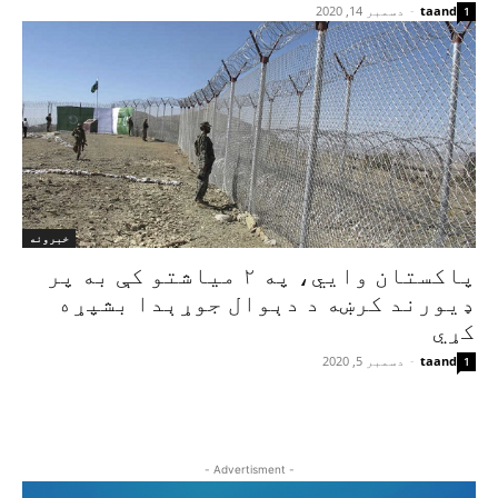
taand
-
دسمبر 14, 2020
1
خبرونه
پاکستان وايي، په ۲ میاشتو کې به پر
ډیورند کرښه د دېوال جوړېدا بشپړه
کړي
taand
-
دسمبر 5, 2020
1
- Advertisment -