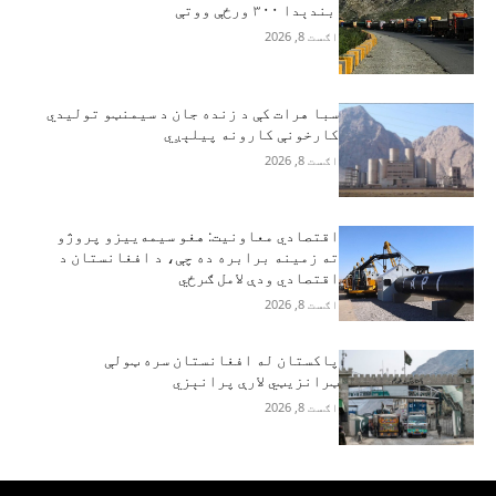
بندېدا ۳۰۰ ورځې ووتې
اګست 8, 2026
سبا هرات کې د زنده جان د سیمنټو تولیدي
کارخونې کارونه پیلېږي
اګست 8, 2026
اقتصادي معاونیت: هغو سیمه‌ییزو پروژو
ته زمینه برابره ده چې، د افغانستان د
اقتصادي ودې لامل ګرځي
اګست 8, 2026
پاکستان له افغانستان سره ټولې
ټرانزیټي لارې پرانېزي
اګست 8, 2026