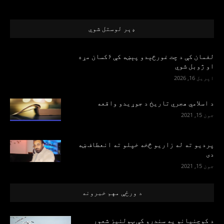
ډېر لوستل شوي
لغمان کې د چت غورځېدو پېښه کې ۶کسان مړه
او ژوبل شوي
اپریل 16, 2026
د اسلامي هجري تاریخ د جوړیدو واقعه
جون 15, 2021
پرديو ته له زاريو څخه خپلو ته انعطاف ښه
دی
جون 15, 2021
د ورځې مهم خبرونه
د کوچنیانو په سندرو کې ټولنیز شعور