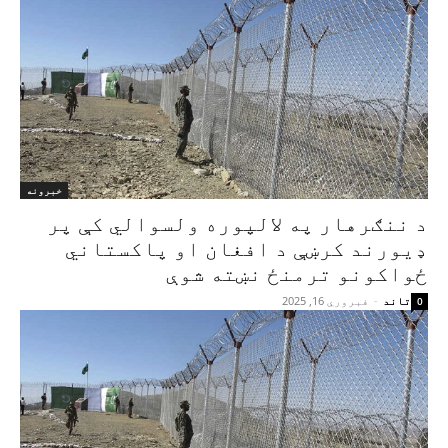
خبرونه
د ننګرهار په لالپوره ولسوالي کې پر
ډیورند کرښې د افغان او پاکستاني
ځواکونو ترمنځ نښته شوې
تاند
-
فبروري 16, 2025
0