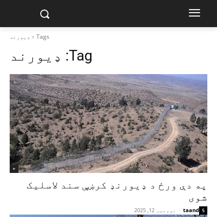
Tags
ډیورند
Tag:
ډیورند
+
په دې ورځ د ډیورنډ کرښې سند لاسلیک
شوی
taand
-
نوومبر 12, 2025
5