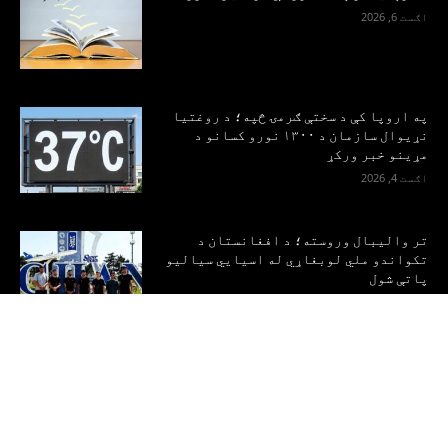
اګست 6, 2026
په اروپا کې د سختې ګرمۍ څپه؛ د روغتیا
نړیوال سازمان د ۱۳۰۰ نورو کسانو د
مړینو خبر ورکړ
اګست 4, 2026
تر والیبال وروسته؛ د افغانستان د
تکواندو ملي لوبغاړي له اسیايي سیالیو
پاتې شول
اګست 2, 2026
کورپاڼه
خبرونه
مقالې
کالمونه
ټولنیز
ادب
کلتور