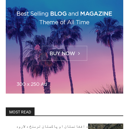
MOST READ
د افغانستان او پاکستان ترمنځ د لارود