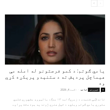
یامي ګوتم: د کمو فرصتونو له امله مې
هیماچل پردېش ته د ستنېدو پرېکړه کړې
وه
تاند
-
اګست 4, 2026
0
خبرونه
تاند (سې شنبه، د زمري/ اسد ۱۳ مه) د بالیووډ مشهورې فلمي
ستورې یامي ګوتم ویلي، د خپل هنري ژوند په یوه سخت پړاو...