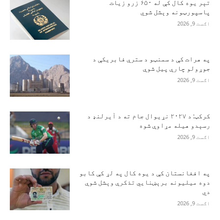
تېر یوه کال کې له ۶۵۰ زرو زیات
پاسپورټونه وېشل شوي
اګست 9, 2026
په هرات کې د سمنټو د سترې فابریکې د
جوړولو چارې پیل شوې
اګست 9, 2026
کرکټ: د ۲۰۲۷ نړیوال جام ته د آیرلنډ د
رسېدو هیله مړاوې شوه
اګست 9, 2026
په افغانستان کې د یوه کال په لړ کې کابو
دوه میلیونه برېښنايي تذکرې وېشل شوې
دي
اګست 9, 2026