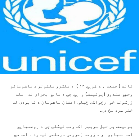
تاند:( جمعه ، د غویي ۲۲ ) د ملګرو ملتونو د ماشومانو
وجهي صندوق (یونیسف) وايي چې د مالي بحران له امله
زرګونه خوارځواکۍ ځپلي افغان ماشومان د نابودۍ له
خطر سره مخ دي.
یونیسف پر خپل ټویټر اکاونټ لیکلي چې د روغتیايي
اسانتیاوو او د ژوند ژغورنې درملنې لپاره د اضافي