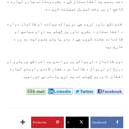
دغه بنسټ په افغانستان کې د بشردوستانه چارو لپاره د
کافي او پر وخت تمویل غوښتنه کړې ده.
شنونکي باور لري، چې نړیواله ټولنه او طالبان دواړه
د افغانستان د بشري ناورین ځپلو په تړاو سیاسي او
ظالمانه چلند کوي، چې د بدو پایلو مسوولیت به ور د
غاړې وي.
دوی طالبان د نړیوالو پر وړاندې په افراطي پریکړو او
دریځ او نړیوال د طالبانو د فشار لاندې راوستو لپاره
افغان ناورین ځپلو ته په لږې پاملرنې تورنوي.
E-mail
LinkedIn
Twitter
Facebook
Pinterest
X
Facebook