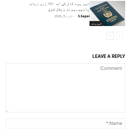
تېر یوه کال کې له ۶۵۰ زرو زیات
پاسپورټونه وېشل شوي
S.Sapai
-
اګست 9, 2026
خبرونه
LEAVE A REPLY
Comment:
me:*