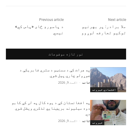
Previous article
Next article
ملا برادر: پر بهرنیو
د پاسورډ ځای «پاس کي»
توکیو تعارفه لوړوو
نیسي
نور تازه موضوعات
په هرات کې د سمنټو د سترې فابریکې د
جوړولو چارې پیل شوې
تاند
-
اګست 9, 2026
اقتصادي خبرونه
په افغانستان کې د یوه کال په لړ کې کابو
دوه میلیونه برېښنايي تذکرې وېشل شوې
دي
تاند
-
اګست 9, 2026
خبرونه