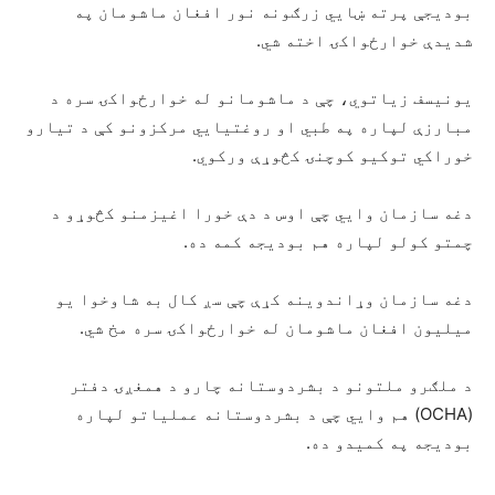
بودیجې پرته ښايي زرګونه نور افغان ماشومان په
شدیدې خوارځواکۍ اخته شي.
یونیسف زیاتوي، چې د ماشومانو له خوارځواکۍ سره د
مبارزې لپاره په طبي او روغتیايي مرکزونو کې د تیارو
خوراکي توکیو کوچنۍ کڅوړې ورکوي.
دغه سازمان وايي چې اوس د دې خورا اغیزمنو کڅوړو د
چمتو کولو لپاره هم بودیجه کمه ده.
دغه سازمان وړاندوینه کړې چې سږ کال به شاوخوا یو
میلیون افغان ماشومان له خوارځواکۍ سره مخ شي.
د ملګرو ملتونو د بشردوستانه چارو د همغږۍ دفتر
(OCHA) هم وايي چې د بشردوستانه عملیاتو لپاره
بودیجه په کمیدو ده.