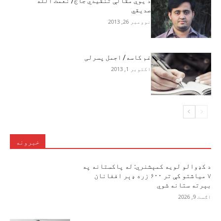
د يوې مقالې تنقيدي جاج/ نعمت الله
صديقي
نوومبر 26, 2013
غم کاسه/ اجمل پسرلی
اکتوبر 1, 2013
خبرونه
د کډوالو لویه کمېشنري: له پاکستانه په
۷ میاشتو کې تر ۶۰۰ زره ډېر افغانان
بېرته ستانه شوي
اګست 9, 2026