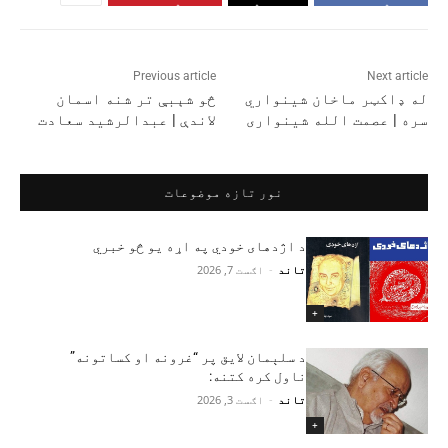
Previous article
Next article
له ډاکټر ماخان شینواري
څو شېبې تر شنه اسمان
سره | عصمت الله شینواری
لاندې | عبدالرشید سعادت
نور تازه موضوعات
د اژدهای خودي په اړه یو څو خبري
تاند
-
اګست 7, 2026
+
د سلېمان لایق پر “غرونه او کساتونه”
ناول کره کتنه:
تاند
-
اګست 3, 2026
+