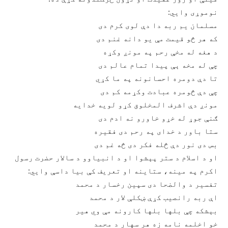
نوموړی وايي:
مسلمان يم ربه دا دې لوی کرم دی
که هر څو قيمت مې يو دانه غنم دی
د هغه له مخې رحم په مونږ وکړه
چې له مخه ېې پيدا تمام عالم دی
تا دې دومره احسانونه په ما کړي
چې دې څومره عبادت وکړمه کم دی
مونږ دې اشرف المخلوق کړو لويه خدايه
ګنې جوړ له خړو خاورو نه ادم دی
ستا باور د خدای په رحم دی فقيره
بس دی نور دې څله فکر دی څه غم دی
او د اسلام د ستر پېشوا او د انبياوو د سالار حضرت رسول
اکرم په مينه، ستاينه او تعريف کې بيا داسې وايي:
تفسير د والضحا دی سپين رخسار د محمد
اې ربه رانصيب کړې ښکلې لار د محمد
بېشکه چې بلها بلها کارونه مې وي هير
خو اخلمه نامه زه هر سهار د محمد