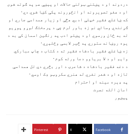
دردونه او د پښتنې ټولنې حالات او پېښې هم په ګوته شوی
او د هغو تصويرونه او انځورونه پکې کښا شوي دي۰
که ښاغلي فقير خپلې ادبي هڅې او زيار همداسې جاري او
ګړنندي وساتي نو زه باور لرم چې د پرمختګ لوړو پوړيو
ته به ځان ورسوي او د پښتو ادب په رنګين اسمان کې به د
يوه روښانه ستوري په څير لابسې وځلېږي۰
زه ښاغلي فقير بادشاه فقير ته د کتاب د چاپ مبارکي
وايم او د لا برياوو دعا ورته کوم۰
د دغه فقير بادشاه د شاعرۍ د اور بڅري دې تل همداسې
تازه او د شعر نغري له هنري سکروټو ډک اوسي۰
په ډېره مينه او احترام
امان الله نصرت
پېښور
Pinterest
X
Facebook