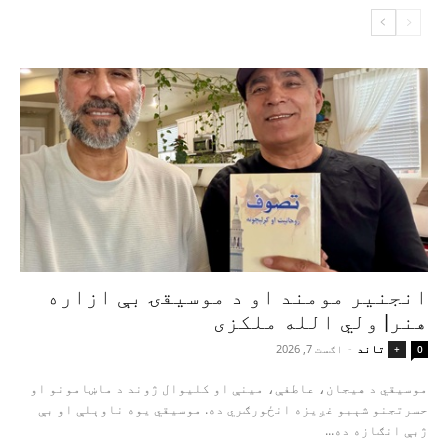
انجنیر مومند او د موسیقۍ بې‌ ازاره
هنر| ولي الله ملکزی
تاند
-
اګست 7, 2026
+
0
موسیقي د هیجان، عاطفې، مینې او کلیوال ژوند د ماښامونو او
حسرتجنو شېبو غږیزه انځورګري ده. موسیقي یوه ناوېلې او بې‌
ژبې انګازه ده...