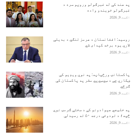
په هند کې له غبرګولو وروڼو سره د
غبرګولو خویندو واده
اګست 9, 2026
روسیه: افغانستان د هرمز تنګي د بدیلې
لارې یوه برخه کېدای شي
اګست 9, 2026
پاکستانۍ ورځپاڼه: په نوې ویډیو کې
ښکاري چې د ټي‌ټي‌پي مشر په پاکستان کې
ګرځي
اګست 9, 2026
په خلیجي هېوادونو کې د سختې ګرمۍ نوې
څپه؛ د تودوخې درجه ۵۰ ته رسېدلې
اګست 9, 2026