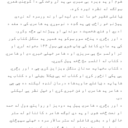
شوم او په ډېره بې صبرۍ مې په لږ وخت کې دا کوچنۍ شعري
ټولګه له نظره تېره کړه.
ښاغلی فقير خو ما نه دی ليدلی او نه ورسره له نږدې
پېژنم خو راځۍ چې په ګډه د نوموړي په شاعرۍ کې د هغه د
ادبي او فني شخصيت د موندنې او پېژندنې هڅه وکړو.
د اور بڅري د پنځه سوو ټوکو په شمير په منګل کتاب کور
کې په عادي کاغذ کې چاپ شوې چې ټول ۱۴۴ مخونه لري او
تر اولسم مخ ېې سريزې او د شاعر خپلې خبري دی او شاعري
د کتاب له اتلسم مخ څخه پيل کېږي.
د کتاب مخپاڼه عدنان منګل ډېزاين کړې چې د اور بڅري
ېې پکې انځور کړي او کتاب ته ېې ښکلا بښلې او د کتاب په
شاپاڼه د ښاغلي جاويدشاه درمان لنډه ليکنه ده چې چې
د شاعر په شاعرۍ او فن خبرې کړي او خپل نظر ېې ليکلی
دی.
د اور بڅري د شاعرۍ پيل په دوديز او روايتي ډول له حمد
او نعت څخه شوی او په دې توګه شاعر د کائناتو له ستر
خالق او د بشري قافلو له ستر سالار سره د خپلې سپېڅلي
مينې او ژور عقيدت او تړون څرګندونه کړې ده.