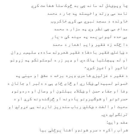
چا وپوښتل له مانه چې به څوک ستا شفاعت کړي
نامه مې ورته واخيسته په جار د محمد
خاونده د مسجد نبوي مې کړې خاکروب
مدام مې چې نظر وي په مزار د محمد
بې حده لېونی يمه په مينه کې د يار
دا ځکه زه فقير وايم اشعار د محمد
د ښاغلي فقير بادشاه فقير شعرونه ساده، سليس، روان
او له پېچلتيا پاک دي او ډير زر د لوستونکو په زړونو
تاثير او اغيز کوي۰
د فقير د غزليزې شاعرۍ ډېره برخه د عشق او مينې په
خمونو لمبېدلې ښکاري او څای ځای ېې د دلبر او جانان د
وفا او جفا، حسن او ښکلا، بېلتون او وصال او دردونو،
حسرتونو او شوګيرونو يادونه او څرګندونه کړې او د
محبت او الفت د ښکلي رباب سندريز تارونه ېې غږولي او
ترنګولي دي.
هغه وايي:
شراب راکړه د سرو شونډو اشنا يوځلې بيا