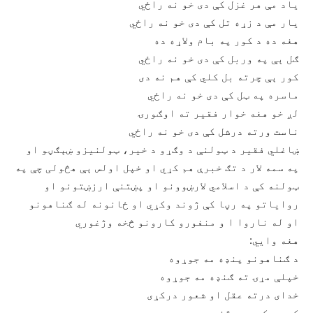
ياد مې هر غزل کې دی خو نه راځي
يار مې د زړه تل کې دی خو نه راځي
هغه ده د کور په بام ولاړه ده
ګل ېې په وربل کې دی خو نه راځي
کور ېې چرته بل کلي کې هم نه دی
ماسره په ټل کې دی خو نه راځي
لږ خو هغه خوار فقير ته اوګورۍ
ناست ورته درشل کې دی خو نه راځي
ښاغلي فقير د ټولنې د وګړو د خير، ټولنيزو ښېګڼو او
په سمه لار د تګ خبرې هم کړي او خپل اولس ېې هڅولی چې په
ټولنه کې د اسلامي لارښوونو او پښتنې ارزښتونو او
رواياتو په رڼا کې ژوند وکړي او ځانونه له ګناهونو
او له ناروا ا و منفورو کارونو څخه وژغوري
هغه وايي:
د ګناهونو پنډه مه جوړوه
خپلې مړۍ ته ګنډه مه جوړوه
خدای درته عقل او شعور درکړی
کور د کمر په څنډه مه جوړوه