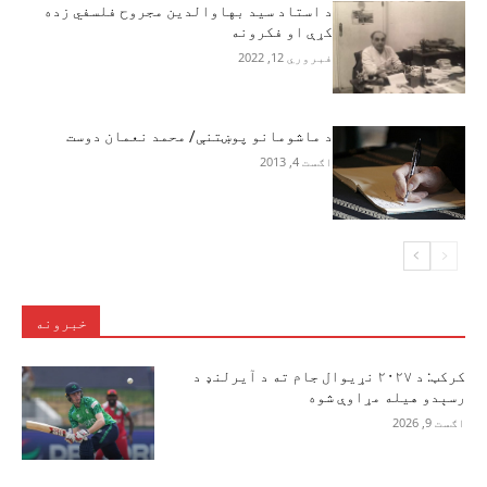
د استاد سيد بهاوالدين مجروح فلسفي زده
كړې او فكرونه
فبروري 12, 2022
د ماشومانو پوښتنې/ محمد نعمان دوست
اګست 4, 2013
خبرونه
کرکټ: د ۲۰۲۷ نړیوال جام ته د آیرلنډ د
رسېدو هیله مړاوې شوه
اګست 9, 2026