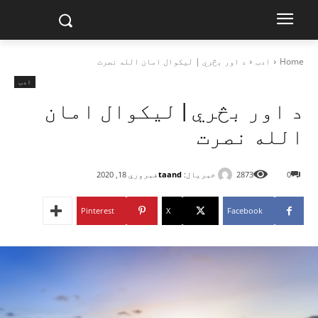
Home
ادب
د اور بڅري | لیکوال امان الله نصرت
ادب
د اور بڅري | لیکوال امان
الله نصرت
خبریال:
taand
0
2873
فبروري 18, 2020
Pinterest
X
Facebook