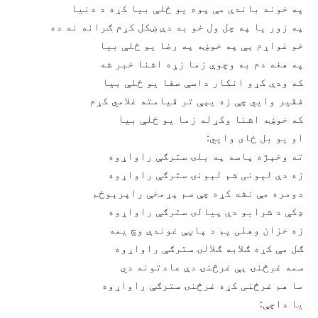
په خوند باندې مې پوه يو ځلې بيا کړه د دنيا
په زور يا په چل ول خو به دې ښکل کړم ګرانه نه ده
خو غواړم ېې په خوښه په رضا يو ځلې بيا
په هغه دم به وچوې زما زړه اشنا خبر شه
که ودې کړو انکار داسې صفا يو ځلې بيا
فقير وايي چې زه يېې تر قيامته غلامي کړم
که خوښه اشنا وکړله زما يو ځلې بيا
او يو بل ځای وايي:
ته وخېژه پاسه په بلۍ سترګې راواړوه
زه دې لېونی شم لېونۍ سترګې راواړوه
دومره مې نشه کړه چې سم پړمخې راپرېوځم
ډکې د شرابو دې پيالۍ سترګې راواړوه
زه خزان وهلی يم د پاڼې غوندې وچ يمه
ګل مې کړه ګلابه ګلالۍ سترګې راواړوه
سمه غرڅنۍ ېې غرڅنۍ دې عادتونه دي
ما هم غرڅنی کړه غرڅنۍ سترګې راواړوه
يا داچې: