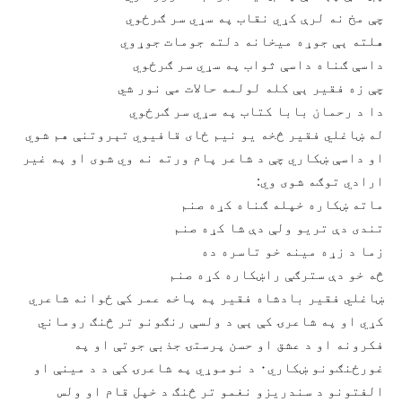
چې مخ نه لرې کړي نقاب په سړي سر ګرځوي
هلته ېې جوړه ميخانه دلته جومات جوړوي
داسې ګناه داسې ثواب په سړي سر ګرځوي
چې زه فقير ېې کله لولمه حالات مې نور شي
دا د رحمان بابا کتاب په سړي سر ګرځوي
له ښاغلي فقير څخه يو نيم ځای قافيوي تېروتنې هم شوي
او داسې ښکاري چې د شاعر پام ورته نه وي شوی او په غير
ارادي توګه شوی وي:
ماته ښکاره خپله ګناه کړه صنم
تندی دې تريو ولې دې شا کړه صنم
زما د زړه مينه خو تاسره ده
څه خو دې سترګې راښکاره کړه صنم
ښاغلي فقير بادشاه فقير په پاخه عمر کې ځوانه شاعري
کړي او په شاعرۍ کې ېې د ولسې رنګونو تر څنګ روماني
فکرونه او د عشق او حسن پرستۍ جذبې جوتې او په
غورځنګونو ښکاري۰ د نوموړي په شاعرۍ کې د د مينې او
الفتونو د سندريزو نغمو تر څنګ د خپل قام او ولس