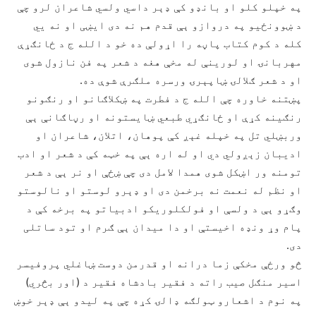
په خپلو کلو او بانډو کې ډېر داسي ولسي شاعران لرو چې
د ښوونځيو په دروازو ېې قدم هم نه دی ايښی او نه يي
کله د کوم کتاب پاڼه را اړولې ده خو د الله ج د ځانګړې
مهربانۍ او لورينې له مخې هغه د شعر په فن نازول شوی
او د شعر ګلالۍ ښاپېرۍ ورسره ملګرې شوې ده.
پښتنه خاوره چې الله ج د فطرت په ښکلاګانو او رنګونو
رنګينه کړې او ځانګړي طبعي ښايستونه او رڼاګانې ېې
وربښلي تل په خپله غېږ کې پوهان، اتلان، شاعران او
اديبان زېږولي دي او له اره ېې په خټه کې د شعر او ادب
تومنه ور اښکل شوی همدا لامل دی چې ښځې او نر ېې د شعر
او نظم له نعمت نه برخمن دی او ډېرو لوستو او نالوستو
وګړو ېې د ولسې او فولکلوريکو ادبياتو په برخه کې د
پام وړ ونډه اخيستې او دا ميدان ېې ګرم او تود ساتلی
دی.
څو ورځې مخکې زما درانه او قدرمن دوست ښاغلي پروفيسر
اسير منګل صيب راته د فقير بادشاه فقير د (اور بڅري)
په نوم د اشعارو ټولګه ډالۍ کړه چې په ليدو ېې ډېر خوښ