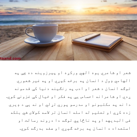
شعر او شاعري يوه الهي ورکړه او پېرزوينه ده چې په
الهامي ډول د انسان په برخه کېږي او په غير شعوري
توګه انسان د شعر او ادب په رنګينه دنيا کې قدمونه
ږدي او شاعرانه احساس ېې په فکر او خيال کې غزونې کوي.
دا نه په مکتبونو او مدرسو پورې تړلي او نه ېې د ډېرې
زده کړې او تعليم له امله انسان تر لاسه کولای شي بلکه
فی البديهه او په ناڅاپي توګه دا دروند رسالت او
استعداد د انسان په برخه ګېږي او هغه بدرګه کوي.