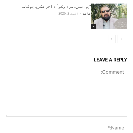
“چي خبري سره وکو” د اثر فکري چوکاټ
تاند
-
اګست 2, 2026
+
LEAVE A REPLY
Comment:
me:*