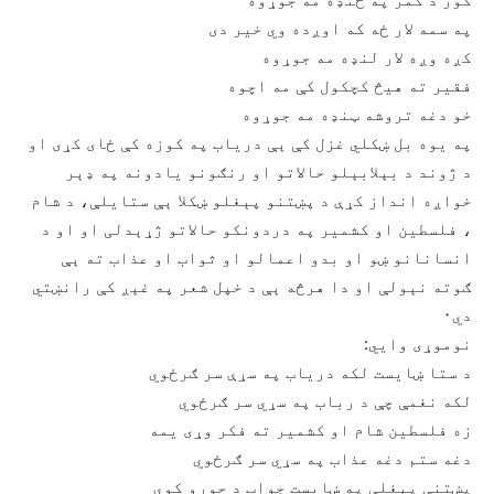
په سمه لار ځه که اوږده وي خير دی
کږه وږه لار لنډه مه جوړوه
فقير ته هيڅ کچکول کې مه اچوه
خو دغه تروشه ټنډه مه جوړوه
په يوه بل ښکلي غزل کې ېې درياب په کوزه کې ځای کړی او
د ژوند د بېلابېلو حالاتو او رنګونو يادونه په ډېر
خواږه انداز کړې د پښتنو پېغلو ښکلا ېې ستايلې، د شام
، فلسطين او کشمير په دردونکو حالاتو ژړېدلی او او د
انسانانو ښو او بدو اعمالو او ثواب او عذاب ته ېې
ګوته نېولې او دا هرڅه ېې د خپل شعر په غېږ کې رانښتي
دي۰
نوموړی وايي:
د ستا ښايست لکه درياب په سړې سر ګرځوي
لکه نغمې چې د رباب په سړي سر ګرځوي
زه فلسطين شام او کشمير ته فکر وړی يمه
دغه ستم دغه عذاب په سړي سر ګرځوي
پښتنې پېغلې په ښايست جواب د حورو کوي