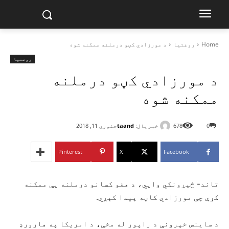
Home
روغتیا
د مورزادي کڼو درملنه ممکنه شوه
روغتیا
د مورزادي کڼو درملنه
ممکنه شوه
خبریال:
taand
0
678
جنوري 11, 2018
Pinterest
X
Facebook
تاند- څېړونکي وایي، د هغو کسانو درملنه یې ممکنه
کړې چې مورزادي کاڼه پیدا کېږي.
د ساینس خپرونې د راپور له مخې، د امریکا په هارورډ