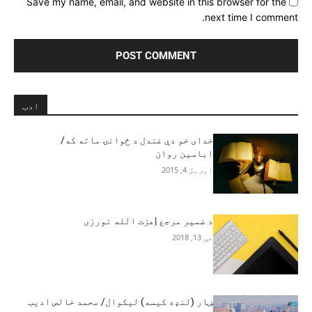
Save my name, email, and website in this browser for the
next time I comment.
ادب
خدای خو دې غندل د ځوانۍ ماته که/
اباسین روان
اپریل 4, 2015
د ضمیر مرجع |عزت الله نورزی
مې 13, 2018
ښار (لنډه کیسه) لیکوال/ محمد خالص ادیب