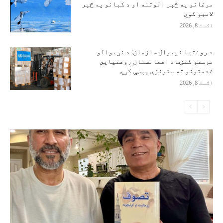
مرغانو په څېر الوتنه او د کبانو په څېر
لامبو کوي
اګست 8, 2026
د روغتیا نړیوال سازمان: د نړیوالو
مرستو کمښت د افغانستان روغتیايي
خدمتونو ته ستونزې پېښې کړي
اګست 8, 2026