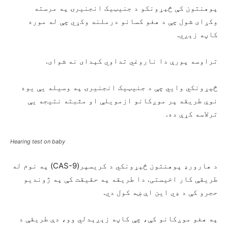
پوهنتون کې څېړونکو د جنیټیک انجنیرۍ په مرسته
وکړای شول چې د هغو کسانو درملنه وکړي چې له موره
کاڼه زېږي.
تراوسه پورې دا ناروغي تداوي کېدای نه شوای.
څېړونکي وايي چې د جنیټیک انجنیرۍ په وسیله یې یوه
نوې طریقه پر موږکانو ازمویلې او مثبته نتیجه یې
ترلاسه کړې ده.
Hearing test on baby
د هارورډ پوهنتون څېړونکي د کریسپر(
CAS-9
) په نوم له
طریقې کار اخیستی. دا طریقه په حقیقت کې په ژوندیو
حجرو کې د ډي این اې ښه کول دي.
په هغو موږکانو کې، چې کاڼه زېږېدلي وو، دې طریقې د