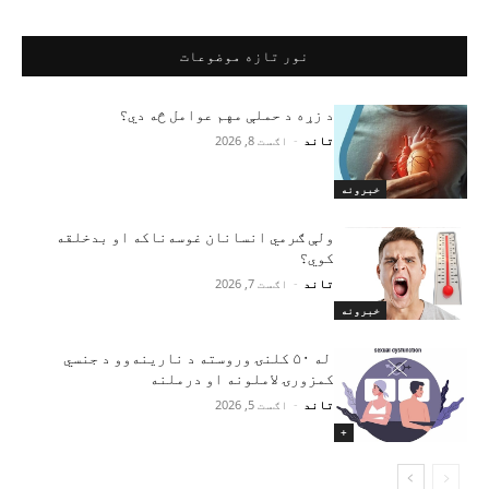
نور تازه موضوعات
د زړه د حملې مهم عوامل څه دي؟
تاند
-
اګست 8, 2026
خبرونه
ولې ګرمي انسانان غوسه‌ناکه او بدخلقه
کوي؟
تاند
-
اګست 7, 2026
خبرونه
له ۵۰ کلنۍ وروسته د نارینه‌وو د جنسي
کمزورۍ لاملونه او درملنه
تاند
-
اګست 5, 2026
+