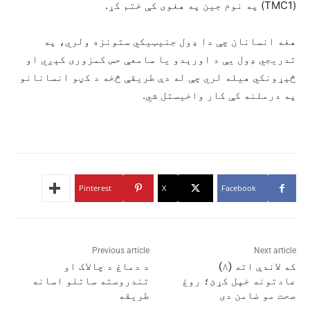
(
TMC1
) په نوم جین په هغوی کې ختم کړ.
هغه انسانان چې دا ډول جنیټیکي ستونزه ولري، په
تدریجي ډول یې د اورېدو یا سامعې حس کمزوری کېږي او
څېړونکي هیله لري چې له دې طریقې څخه د کڼو انسانانو
په درملنه کې کار واخیستل شي.
Pinterest
X
Facebook
Previous article
Next article
که لاندې اته (۸)
د دماغ د چالاک او
عادتونه خپل کړئ؛ روغ
تندروسته ساتلو اسانه
صحت مو ضامن دی
طریقه