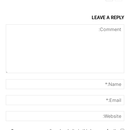
LEAVE A REPLY
Comment:
me:*
ail:*
ite: