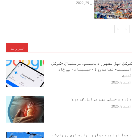
مې 29, 2022
خبرونه
ګوګل خپل مشهور ډیجیټلي مرستیال «ګوګل
اسسټنټ» تقاعدوي؛ «جیمینای» یې ځای
نیسي
اګست 8, 2026
د زړه د حملې مهم عوامل څه دي؟
اګست 8, 2026
د هوا او اوبو دواړو لپاره نوی روباټ؛ د