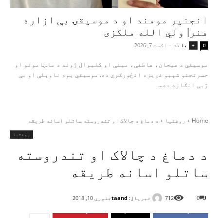
انجنیر مومند او د موسیقۍ بې‌ ازاره
هنر| ولي الله ملکزی
تاند
-
اګست 7, 2026
+
0
موسیقي د هیجان، عاطفې، مینې او کلیوال ژوند د ماښامونو او
حسرتجنو شېبو غږیزه انځورګري ده. موسیقي یوه ناوېلې او بې‌
ژبې انګازه ده...