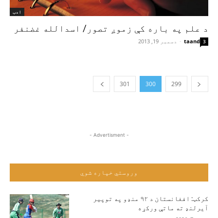
ادب
د علم په باره کې زموږ تصور/ اسدالله غضنفر
taand
-
دسمبر 19, 2013
3
301
300
299
- Advertisment -
وروستي خپاره شوي
کرکټ: افغانستان د ۹۲ منډو په توپیر
آیرلنډ ته ماتې ورکړه