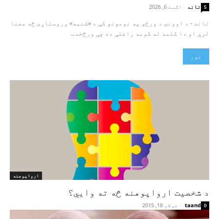
تاند
-
اګست 6, 2026
5
تاند - د اوونۍ د ورځو په نومونو کې د «شنبه» وروستاړی څه معنا
لري او دا کلمه له کومه راغلې ده چې ورڅخه...
نور
ارواپوهنه
د شخصيت ارواپوهنه څه ته وايي؟
taand
-
جولای 18, 2015
0