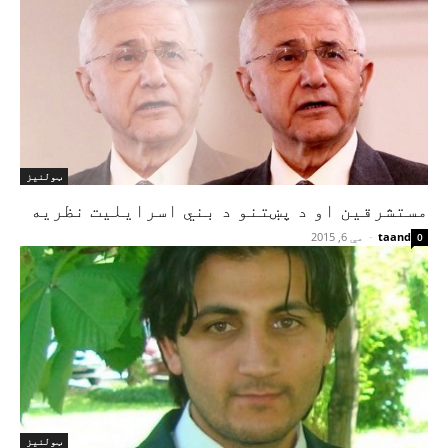
ټولنیز
مستشرقین او د پښتنو د بني اسرایلیت نظریه
taand
-
مې 6, 2015
0
ټولنیز