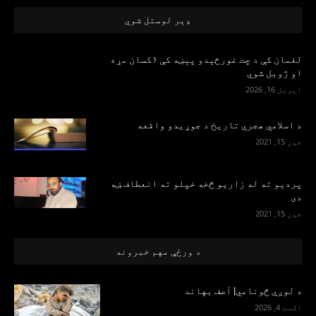
ډېر لوستل شوي
لغمان کې د چت غورځېدو پېښه کې ۶کسان مړه
او ژوبل شوي
اپریل 16, 2026
د اسلامي هجري تاریخ د جوړیدو واقعه
جون 15, 2021
پرديو ته له زاريو څخه خپلو ته انعطاف ښه
دی
جون 15, 2021
د ورځې مهم خبرونه
د لوږې‌ څونامي| آصف بهاند
اګست 4, 2026