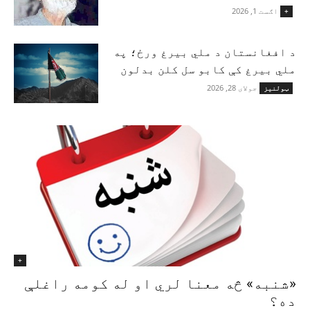
اګست 1, 2026
+
د افغانستان د ملي بیرغ ورځ؛ په
ملي بیرغ کې کابو سل کلن بدلون
جولای 28, 2026
ټولنیز
+
«شنبه» څه معنا لري او له کومه راغلې
ده؟