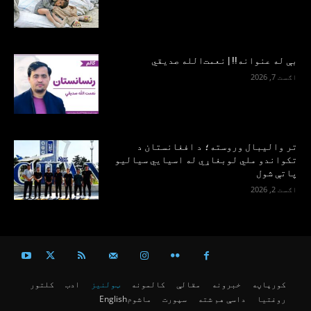
بې له عنوانه!! | نعمت‌الله صدیقي
اګست 7, 2026
تر والیبال وروسته؛ د افغانستان د
تکواندو ملي لوبغاړي له اسیايي سیالیو
پاتې شول
اګست 2, 2026
کورپاڼه
خبرونه
مقالې
کالمونه
ټولنیز
ادب
کلتور
روغتیا
داسې هم شته
سپورت
ماشوم
English