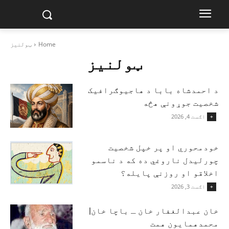
Home
ټولنیز
ټولنیز
د احمدشاه بابا د هاجیوګرافیک
شخصیت جوړونې هڅه
اګست 4, 2026
+
خودمحوري او پر خپل شخصیت
چورلیدل ناروغي ده که د ناسمو
اخلاقو او روزنې پایله؟
اګست 3, 2026
+
خان عبدالغفار خان ـ باچا خان|
محمدهمایون همت