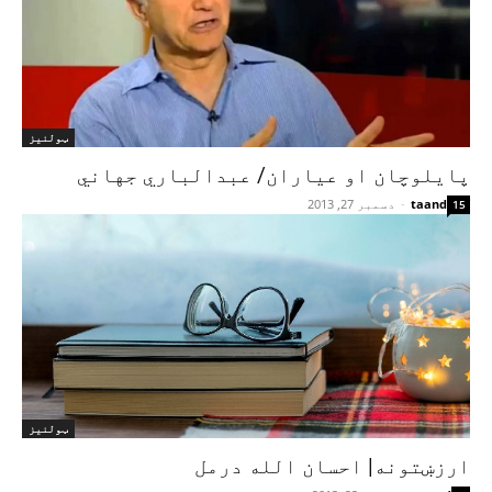
ټولنیز
پایلوچان او عیاران/ عبدالباري جهاني
taand
-
دسمبر 27, 2013
15
ټولنیز
ارزښتونه| احسان الله درمل