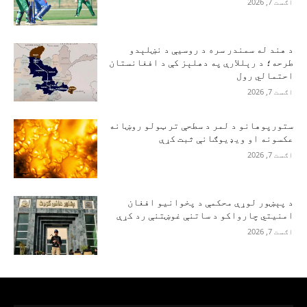
اګست 7, 2026
د هند له سمندر سره د روسیې د نښلېدو
طرحه؛ د رېللارې په دهلېز کې د افغانستان
احتمالي رول
اګست 7, 2026
ستورپوهانو د لمر د سطحې تر ټولو روښانه
عکسونه او ویډیوګانې ثبت کړې
اګست 7, 2026
د پېښور لوړې محکمې د پخوانیو افغان
امنیتي چارواکو د ساتنې غوښتنې رد کړې
اګست 7, 2026