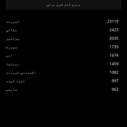
ډېرې کتل شوې برخې
23119
خبرونه
2423
مقالې
2035
ټولنیز
1739
سپورت
1674
ادب
1459
روغتیا
1082
اقتصادي خبرونه
997
لنډه کیسه
962
ساینس