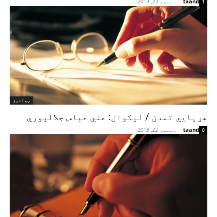
taand
-
دسمبر 23, 2013
1
ټولنیز
هړپايي تمدن / ليکوال: علي عباس جلالپوري
taand
-
دسمبر 22, 2013
0