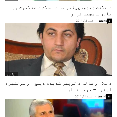
د خلافت ډنډورچیانو ته د اسلام د عقلانیت ور
یادی ـ مجید قرار
taand
-
اګست 12, 2014
8
ټولنیز
د ملا او عالم د توپیر شدیده دیني او ټولنیزه
اړتیا – مجید قرار
taand
-
اګست 11, 2014
23