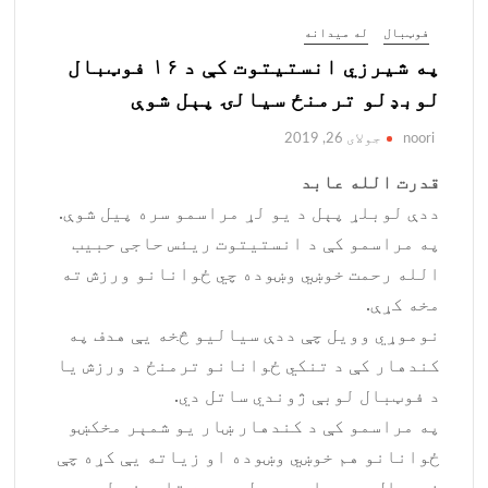
فوټبال
له میدانه
په شیرزي انستیتوت کې د ۱۶ فوټبال
لوبډلو ترمنځ سیالۍ پېل شوې
noori
جولای 26, 2019
قدرت الله عابد
ددې لوبلړ پېل د یو لړ مراسمو سره پیل شوې.
په مراسمو کې د انستیتوت ریئس حاجی حبیب
الله رحمت خوښي وښوده چي ځوانانو ورزش ته
مخه کړې.
نوموړي وویل چې ددې سیالیو څخه یې هدف په
کندهار کې د تنکي ځوانانو ترمنځ د ورزش یا
د فوټبال لوبې ژوندي ساتل دي.
په مراسمو کې د کندهار ښار یو شمېر مخکښو
ځوانانو هم خوښي وښوده او زیاته یې کړه چې
فوټبال د هیواد په سطحه یوه تاریخي لوبه