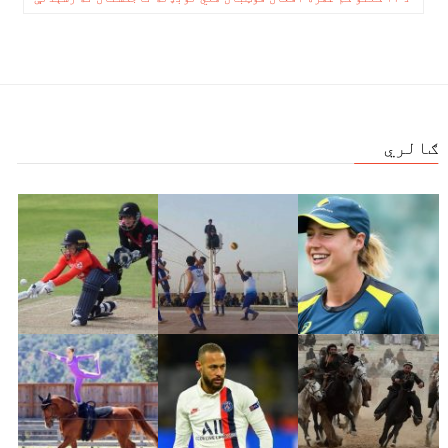
ګالري