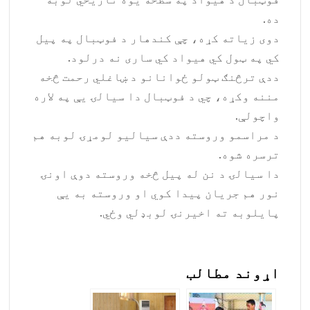
ده.
دوی زیاته کړه، چې کندهار د فوټبال په پیل
کي په ټول کي هیواد کي ساری نه درلود.
ددې ترڅنګ ټولو ځوانانو د ښاغلي رحمت څخه
مننه وکړه، چي د فوټبال دا سیالۍ یې په لاره
واچولې.
د مراسمو وروسته ددې سیالیو لومړۍ لوبه هم
ترسره شوه.
دا سیالۍ د نن له پیل څخه وروسته دوې اونۍ
نور هم جریان پیدا کوي او وروسته به یې
پایلوبه ته اخیرنۍ لوبډلي وځي.
اړوند مطالب