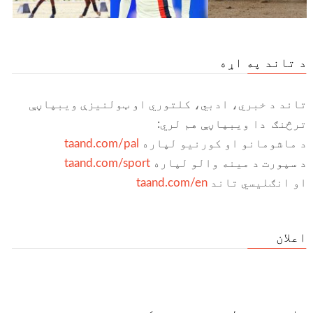
د تاند په اړه
تاند د خبري، ادبي، کلتوري او ټولنیزې ویبپاڼې
ترڅنګ دا ویبپاڼې هم لري:
د ماشومانو او کورنیو لپاره
taand.com/pal
د سپورت د مینه والو لپاره
taand.com/sport
او انګلیسي تاند
taand.com/en
اعلان