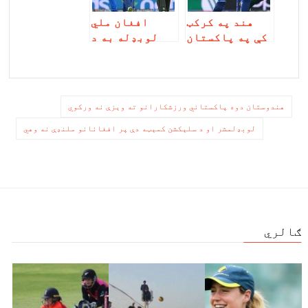
هند په کرکټ
افغان ملي
کې په پاکستان
لوبډله به د
راج ژوندی
پاکستان ملي
وساته، یو ځل
لوبډلې سره
بیا یې
تمریناتي
پاکستان په
لوبه وکړي
ليکنه
هندوستان دوه پاکستاني ورزشکارانو ته وېزې نه ورکوي
ګونډو کړ
چليدنه
لوبډلمشر او د سلېکشن کمېټه دې پر افغانانو ملنډې نه وهي
ګالري