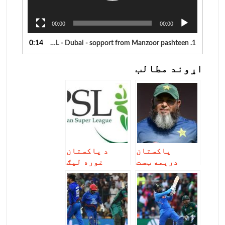
00:00
00:00
0:14
pakistan PSL - Dubai - sopport from Manzoor pashteen
1.
اړوند مطالب
پاکستان
د پاکستان
درېمه ټست
غوره لیګ
لوبه هم
سیالۍ پیل شوې
وبایلله