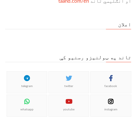
او انګلیسي تاند
taand.com/en
اعلان
تاند په ټولنیزو رسنیو کې
telegram
twitter
facebook
whatsapp
youtube
instagram