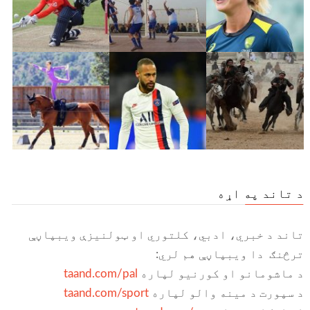
د تاند په اړه
تاند د خبري، ادبي، کلتوري او ټولنیزې ویبپاڼې
ترڅنګ دا ویبپاڼې هم لري:
د ماشومانو او کورنیو لپاره
taand.com/pal
د سپورت د مینه والو لپاره
taand.com/sport