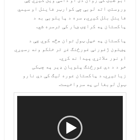
ابو ظبۍ کې روان دی او داسې ویل کیږي چې
وروستۍ اته لوبې چې کوارټر فاینل او سیمي
فاینل بلل کیږي، سره د پایلوبې به د
پاکستان په کراچۍ ښار کې ترسره شي.
پاکستان په خپل ټول توان هڅه کوي چې د
پښتون ژغورنې غورځنګ غږ تر خلکو ونه رسیږي
او نور ملاتړي پیدا نه کړي.
خو د د دې غورځنګ پلویان ډېر په چټکی
زیاتیږي. د پاکستان غوره لیګ کې دې نارو
ټول لوبغالی په سرواخیست.
Video
Player