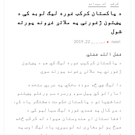
کرکټ
له میدانه
د پاکستان کرکټ غوره لیګ لوبه کې د
پښتون ژغورنې په ملاتړ غږونه پورته
شول
noori
فبروري 22, 2019
فضل الله فضلي
د پاکستان کرکیټ غوره لیګ کي هم د پښتون
ژغورني په ملاتړ ږغونه پورته سوي
دا لیګ چي څه موده مخکي په عربي متحده
اماراتو کي پیل سو، ورسره سم ورغلو پښتنو
تماشچیانو د پاکستان حکومت دهشتګر یاد کړ.
د سږ کال په همدې غوره لیګ سیالېو کې د
افغانستان او هندوستان هېواد له کرکټ څخه
هېڅ یو لوبغاړی نه لوبیږي. یاد لیګ اوس په