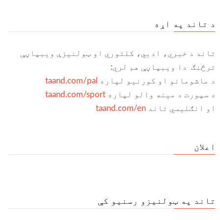
د تاند په اړه
تاند د خبري، ادبي، کلتوري او ټولنیزې ویبپاڼې
ترڅنګ دا ویبپاڼې هم لري:
د ماشومانو او کورنیو لپاره
taand.com/pal
د سپورت د مینه والو لپاره
taand.com/sport
او انګلیسي تاند
taand.com/en
اعلان
تاند په ټولنیزو رسنیو کې