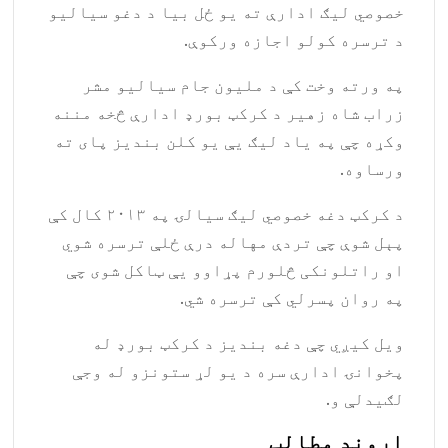
خصوصي لیګ ادارې ته يو ځل بیا د دغو سیالیو
د ترسره کولو اجازه ورکوې.
په ورته وخت کې د ملیون جام سیالیو مشر
زراب شاه زهیر د کرکټ بورډ ادارې څخه مننه
وکړه چې په یاد لیګ یې يو کلن بندیز پای ته
ورساوه.
د کرکټ دغه خصوصي لیګ سیالۍ په ۲۰۱۳ کال کې
پېل شوې چې تردې مهاله درې ځلې ترسره شوي
او راتلونکی څلورم پړاوو يې ټاکل شوی چې
په روان پسرلي کې ترسره شي.
ویل کیږي چې دغه بندیز د کرکټ بورډ له
پخوانۍ ادارې سره د یو لړ ستونزو له وجې
لګیدلې و.
اړوند مطالب