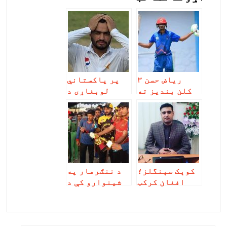
ریاض حسن ۳
پر پاکستاني
کلن بندیز ته
لوبغاړی د
غاړه کښېښوده
درغلیو په
خاطر بندیز
ولګېد
کوېک سېنگلز؛
د ننګرهار په
افغان کرکټ
شینوارو کې د
بورډ ولې باید
کرکټ ستر
د ای سي سي له
لوبلړ پای ته
بندیز سره مخ
ورسېد