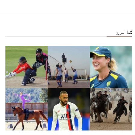
ګالري