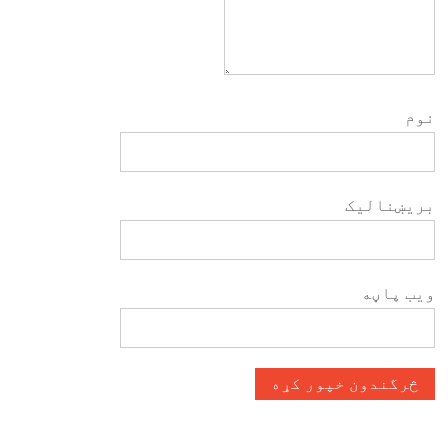
نوم
بریښنالیک
ویب پاڼه