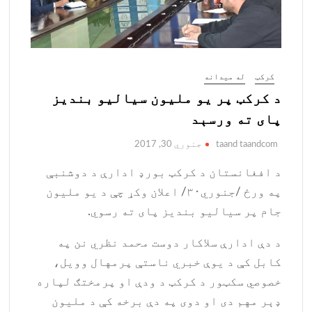
کرکټ
له میدانه
د کرکټ پر یو ملیون سیالیو بندیز
پای ته ورسېد
taand taandcom
جنوري 30, 2017
د افغانستان د کرکټ بورډ ادارې د دوشنبې
په ورځ /جنوري۳۰/ اعلان وکړ چې د یو ملیون
جام پر سیالیو بندیز پای ته رسوي.
د دې ادارې سلاکار دوست محمد نظري نن په
کابل کې د يوې خبري ناستې پرمهال وویل،
خصوصي سکټور د کرکټ د ودې او پرمختګ لپاره
ډېر مهم دی او دوی په دې برخه کې د ملیون