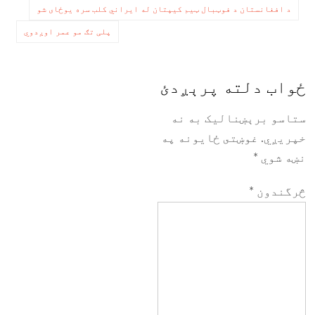
شي؟
ليکنه
د افغانستان د فوټبال ټیم کیپتان له ایراني کلب سره یوځای شو
چليدنه
پلی تګ مو عمر اوږدوي
ځواب دلته پرېږدئ
ستاسو برېښناليک به نه
خپريږي.
غوښتى ځایونه په
نښه شوي
*
څرگندون
*