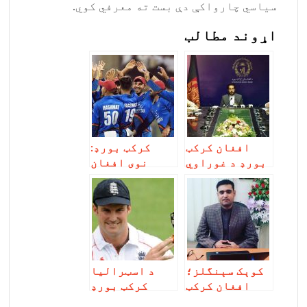
سیاسي چارواکې دې بست ته معرفي کوي.
اړوند مطالب
افغان کرکټ
کرکټ بورډ:
بورډ د غوراوي
نوی افغان
کمېټې دوه نوي
لوبډلمشر او
مشران اعلان
لوبډله به ۲۲م
کړل
تاریخ اعلان شي
کوېک سېنگلز؛
د اسټرالیا
افغان کرکټ
کرکټ بورډ
بورډ ولې باید
اجرائیه