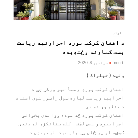
کرکټ
د افغان کرکټ بورډ اجرارئيه ریاست
بست ګمارنه وځنډېده
noori
سپتمبر 8, 2020
ولید ( خپلواک )
افغان کرکټ بورډ رسماً خبر ورکړ چې د
اجراییه ریاست لپاره ټول راټول شوی اسناد
د منلو وړ نه دي.
افغان کرکټ بورډ څه موده وړاندې پخوانی
اجراییوي رییس لطف الله ستانکزی له دندې
ګوښه او پر ځای یې جار عبدالرحیمزی د