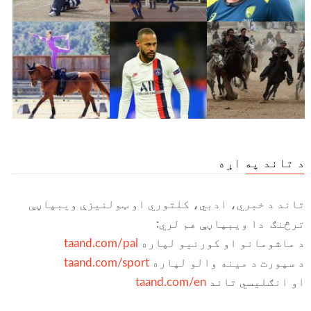
د تاند په اړه
تاند د خبري، ادبي، کلتوري او ټولنیزې ویبپاڼې
ترڅنګ دا ویبپاڼې هم لري:
د ماشومانو او کورنیو لپاره
taand.com/pal
د سپورت د مینه والو لپاره
taand.com/sport
او انګلیسي تاند
taand.com/en