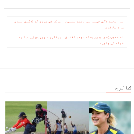
د ای سي سي له
ریاست ته
بندیز سره مخ
انډریو سټروس
شي؟
ځان نوماند کړ
ليکنه
نور محمد لالي خپله تېروتنه منلې، اوس کرکټ بورډ له ۵ کلن بندېز
سره مخ کړی
چليدنه
له مجیب ځدراڼ وروسته دوهم افغان لوبغاړی د پریټي زینټا په
خوله کې ولوېد
ګالري