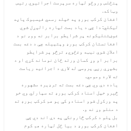
پنځلس وروځو لپاره سرپرست اجرائیوي رئیس
وټاکه.
افغان کرکټ بورډ په خپله رسمي فیسبوک پاڼه
لیکلي: دا چې د یاد بست لپاره رالېږل شوي
غوښتنلیکونه پر شرایطو برابر نه وو، نو د
افغانستان کرکټ بورډ وپتېیله چې د دغه بست
اعلان شوې نېټه وغځوي، ترڅو پر شرایطو
برابر او وړ کسان ورته ځان نوماند کړي او د
بشپړې رڼې پروسې له لارې د اجرائیه ریاست
ته لاره ومومي.
یاده دې وي چې دغه بست ته ترډېره مشهوره
څیرو خپل اسناد کرکټ بورډ ته سپارلي وي خو
په ورکړل شوو اسنادو کې یو هم کرکټ بورډ ته
د منلو وړ نه و.
بل پلو د کرکټ څارونکې په دې اند دي چې
افغان کرکټ بورډ د بیا ځل لپاره هم کوم