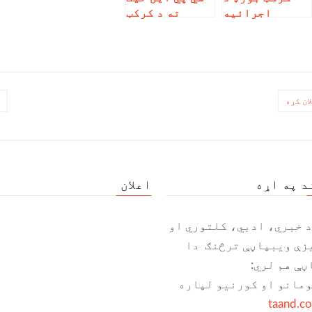
اجرائیه
ته د کرکټ
ریاست بست ته
بورډ اجرائیه
جمع شوي اسناد
رئیس لیک
رد کړل، دا
استولی، څه یې
بست لا هم
پکې لیکلي؟
ځنډېدلی
ب
د په اړه
اعلان
د خبري، ادبي، کلتوري او
زې ویبپاڼې ترڅنګ دا
ڼې هم لري:
ومانو او کورنیو لپاره
taand.c