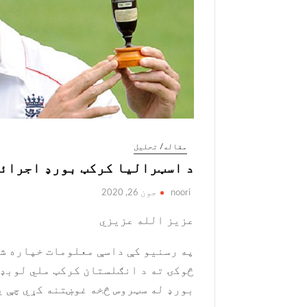
مقاله/ تحلیل
د اسټرالیا کرکټ بورډ اجرائی
noori
جون 26, 2020
عزیز الله عزیزي
په رسنیو کې داسې معلومات خپاره ش
څوکۍ ته د انګلستان کرکټ ملي لوبډ
بورډ له سټروس څخه غوښتنه کړي چې ی