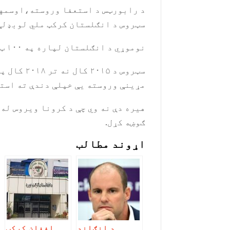
سټروس د انګلستان کرکټ ملي لوبډلې
نوموړي د انګلستان لپاره په ۱۰۰ ټيسټ لوبو کې (۷۰۳۷) منډې جوړې کړي او ۱۲۷ یو ورځنیو لوبو کې یې (۴۲۰۵) منډې جوړې کړي دي.
سټروس د 
مړینې وروسته یې خپلې دندې ته است
ګوښه کړل.
اړوند مطالب
د انګلنډ
افغان کرکټ