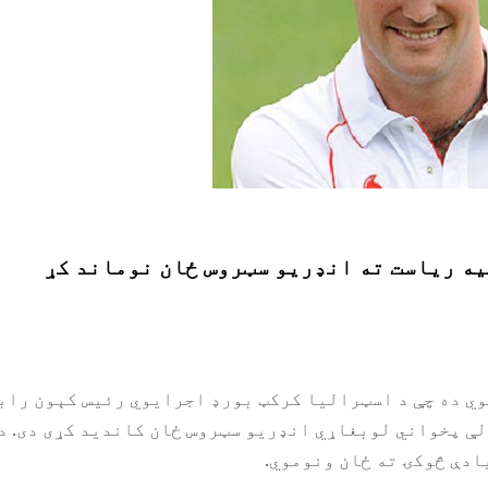
ه ریاست ته انډریو سټروس ځان نوماند کړ
وي ده چې د اسټرالیا کرکټ بورډ اجرایوي رئیس کېون راب
لې پخواني لوبغاړي انډریو سټروس ځان کاندید کړی دی. د
ادې څوکۍ ته ځان ونوموي.