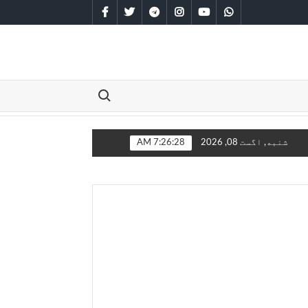
facebook
twitter
telegram
instagram
youtube
whatsapp
Search for:
مخامخ کېږي
شنبه, اگست 08, 2026
7:26:28 AM