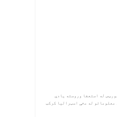
ورټس له استعفا وروسته یادې
 معلوماتو له مخې اسټرالیا کرکټ