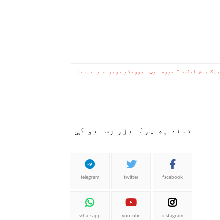
ېګ باش لیګ د ۵ غوره توپ اچوونکو نومونه واخیستل
تاند په ټولنیزو رسنیو کې
telegram
twitter
facebook
whatsapp
youtube
instagram