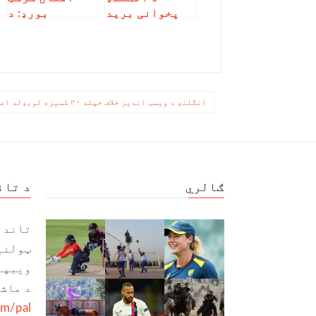
پخوانی برید
بورډ: د
کوونکی کرکټر
اجرائیه
څه غواړي؟
ریاست لپاره
ټول را ټول
شوي اسناد د
منلو وړ نه دي
ليکنه
انگلنډ د ویسټ اندیز خلاف خپله ۳۰ کسیزه لوبډله اعلان کړه
چليدنه
ګالري
د تان
تاند 
ټولنی
ویبپا
د ماش
om/pal