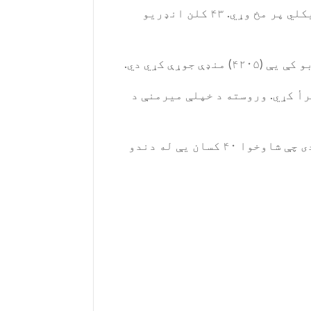
د رابورټس د استعفا وروسته،اوسمهال د یادې څوکۍ موقت وخت دنده انګلستاني الاصله نیک هیکلي پر مخ وړي. ۴۳ کلن انډریو
ه دنده اجرأ کړي. وروسته د خپلې میرمنې د
هیره دې نه وي چې د کرونا ویروس له کبله اسټرالیا کرکټ بورډ د مالي بحراني حالت سره مخ دی چې شاوخوا ۴۰ کسان يې له دندو