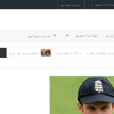
قاله/ تحلیل
.
نورې ویبپاڼې
یدیو
مقاله/ تحلیل
.
نورې ویبپاڼې
کې دوهمه سلیزه وکړه
د تاند خبرونه
افغان ټیم په نړیوال ۲۰ اوریز جام کې له انګلیستان سره 