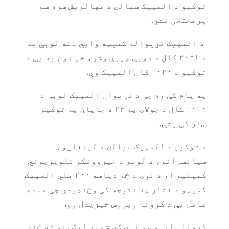
توکیو د المپیک سیالۍ د مهالویش سره سم
پرمختلای نشي.
د المپیک نړیواله کمیټه وایي دغه لوبې به
د ۲۰۲۱ کال د دوبي پورې وشي، خو نوم به یې د
توکیو د ۲۰۲۰ کال المپیک وي.
په پام کې وه چې د نړیوال المپیک لوبې د
۲۰۲۰ کال د جولاۍ په ۲۴ د جاپان په توکیو
ښار کې وشي.
د توکیو د المپیک سیالۍ د لوبغاړو،
سپانسرانو، د لوبو د خپروونکو تلویزیوني
کمپنیو او د نړۍ د څه دپاسه ۲۰۰ ملي المپیک
کمیټو د فشار په نتیجه کې وځنډیدې چې عمده
عامل یې د کرونا ویروس خپریدل وو.
کرونا وایروس د نړۍ ګڼ شمېر لیګونو ته ځنډ