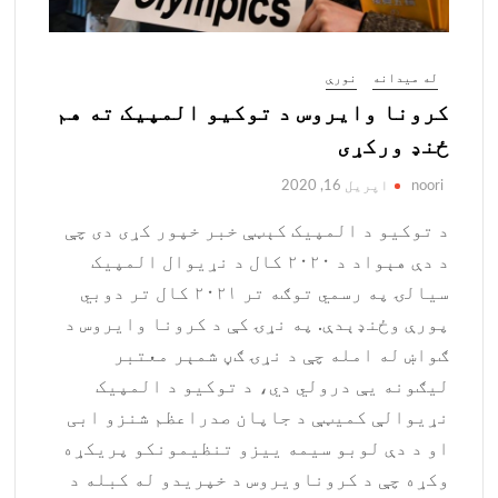
له میدانه
نورې
کرونا وایروس د توکیو المپیک ته هم
ځنډ ورکړی
noori
اپریل 16, 2020
د توکیو د المپيک کېټې خبر خپور کړی دی چې
د دې هېواد د ۲۰۲۰ کال د نړیوال المپیک
سیالۍ په رسمي توګه تر ۲۰۲۱ کال تر دوبي
پورې وځنډېدې. په نړۍ کې د کرونا وایروس د
ګواښ له امله چې د نړۍ ګڼ شمېر معتبر
لیګونه یې درولي دي، د توکیو د المپیک
نړیوالې کمیټې د جاپان صدراعظم شنزو ابی
او د دې لوبو سیمه ییزو تنظیمونکو پریکړه
وکړه چې د کروناویروس د خپریدو له کبله د