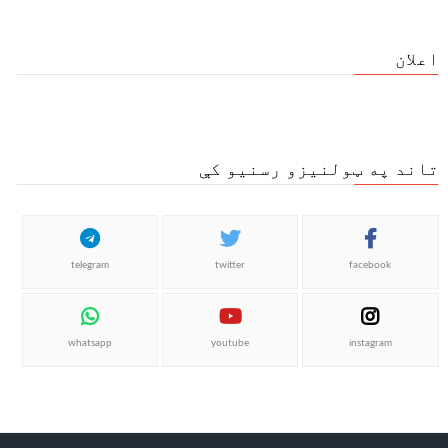
اعلان
تاند په ټولنیزو رسنیو کې
telegram
twitter
facebook
whatsapp
youtube
instagram