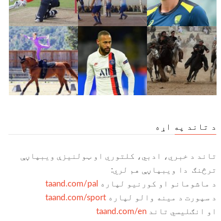
د تاند په اړه
تاند د خبري، ادبي، کلتوري او ټولنیزې ویبپاڼې
ترڅنګ دا ویبپاڼې هم لري:
د ماشومانو او کورنیو لپاره
taand.com/pal
د سپورت د مینه والو لپاره
taand.com/sport
او انګلیسي تاند
taand.com/en