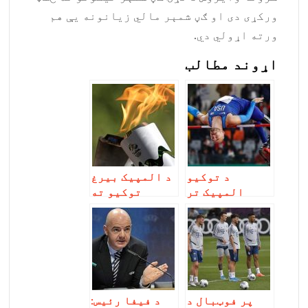
ورکړی دی او ګڼ شمېر مالي زیانونه یې هم
ورته اړولي دي.
اړوند مطالب
د توکیو
د المپیک بیرغ
المپيک تر
توکیو ته
اګسټ میاشتې
ورسېد
وځنډېد
پر فوټبال د
د فیفا رئیس: