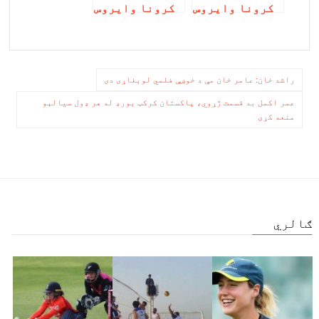
کرونا وایروس
کرونا وایروس
اغېزې! نور هم
زموږ لیدونکي
شته
له کمښت سره
مخ کړي
ليکنه
راشد خان: عامر خان مې د خوښې فلمي لوبغاړی دی
چليدنه
عمر اکمل بد قسمت ژړوي، پاکستان کرکټ بورډ له هر ډول سیالېو
منعه کړی
ګالري