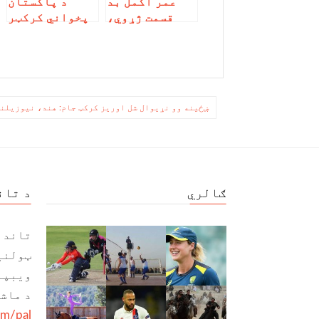
عمر اکمل بد
د پاکستان
قسمت ژړوي،
پخواني کرکټر
پاکستان کرکټ
او اوسمهالي
بورډ له هر
مبصر پر مصباح
ډول سیالېو
الحق توندې
منعه کړی
نیوکې وکړې
ليکنه
ښځينه وو نړیوال شل اوریز کرکټ جام: هند، نیوزیلن
چليدنه
ګالري
د تان
تاند 
ټولنی
ویبپا
د ماش
om/pal