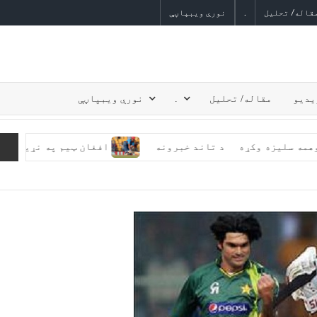
قاله/ تحلیل
.
نورې ویبپاڼې
یدیو
مقاله/ تحلیل
.
نورې ویبپاڼې
 کې دوهمه سلیزه وکړه
د تاند خبرونه
افغان ټیم په نړیوال ۲۰ اوریز جام کې له انګلیستا