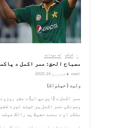
.
کرکټ
له میدانه
مصباح الحق: عمر اکمل د پاکس
noori
فبروري 24, 2020
ولید ( خپلواک)
عمر اکمل د (این سي ای) د مشر روزون
وهونکی عمر اکمل پر خپله تېره قضېه
ملک، او د محمد حفیظ په راتګ هېله 
نوموړي د فیټنیس په ازموینه کې د ای