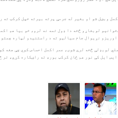
مل وبښل شو او بغیر له جرمې پرته بیرته خپل کرکټ ته ر
 پخوانېو لوبغاړو څخه دا ډول تمه نه لرو، خو بیا هم اکم
 اوریزو نړیوال جام سیالېو ته د راستنیدو لپاره چمتوا
 ملي لوبډلې څخه لرې شوی، عمر اکمل احساس کوي چې هغه کو
ایس ایل کې نور هم ځان کرکټ بورډ ته راښکاره کړې، تر څ