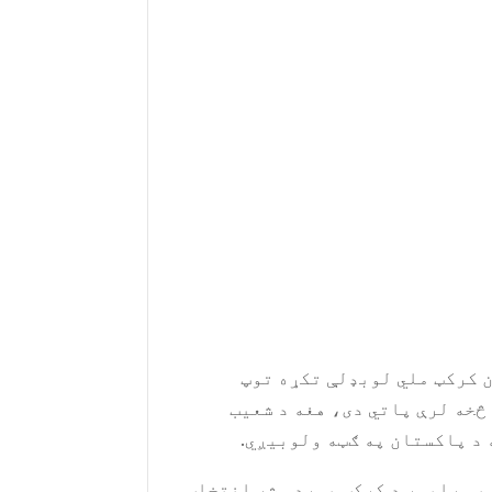
ان کرکټ ملي لوبډلې تکړه توپ
څخه لرې پاتي دی، هغه د شعیب
 د پاکستان په ګټه ولوبیږي.
 یې راپور د کرکټ بورډ مشر انتخاب