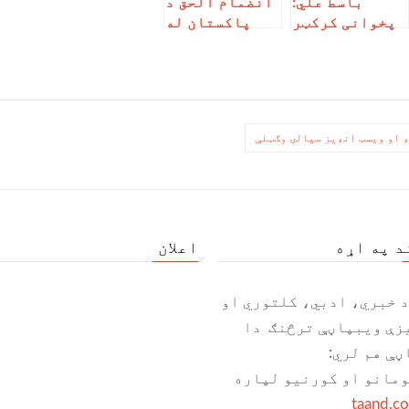
باسط علي:
انضمام الحق د
پخوانی کرکټر
پاکستان له
مصباح الحق دې
کرکټ بورډ سره
د ۳ بستونه
د یوځای کېدو
څخه تقاعد
لپاره وخت
وکړي
وغوښت
ډ او ویسټ انډیز سیالۍ وګټلې
د په اړه
اعلان
د خبري، ادبي، کلتوري او
زې ویبپاڼې ترڅنګ دا
ڼې هم لري:
ومانو او کورنیو لپاره
taand.c