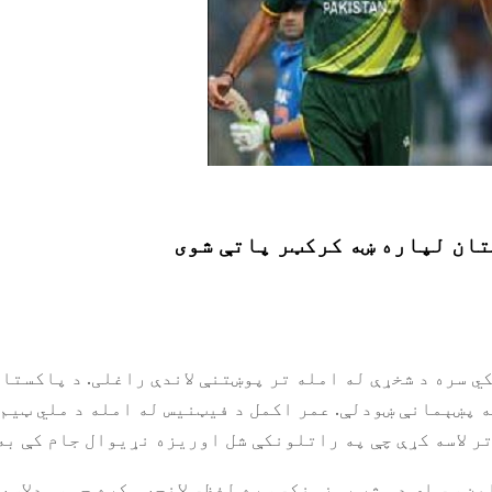
تان لپاره ښه کرکټر پاتې شوی
کي سره د شخړې له امله تر پوښتنې لاندې راغلی. د پاکست
 پښېمانې ښودلې. عمر اکمل د فیټنیس له امله د ملي ټیم 
تر لاسه کړې چې په راتلونکې شل اوریزه نړیوال جام کې به
ن سي ای د مشر روزونکي سره لفظي لانجه وکړه چې سمدلاسه