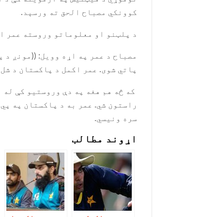
کوونکي مصباح الحق ته ورسېد.
د پلټنو او معلوماتو وروسته عمر اک
مصباح د عمر په اړه وویل: ((مونږ د
پاتي شوی. عمر اکمل د پاکستان د شل
که څه هم هغه په ​​دې وروستیو کې له
راستون شي. عمر به د پاکستان په پي 
سره ونیسي.
اړوند مطالب