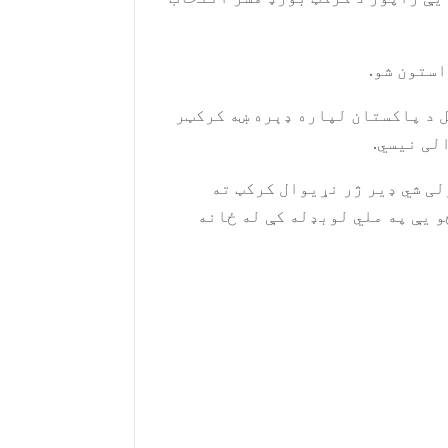
استون شو.
ل د پاکستان لپاره ډېره ښه کرکټر
لی نیسي.
لی شي ډیر ژر نړیوال کرکټ ته
و یې په ملي لوبډله کې له ځانه