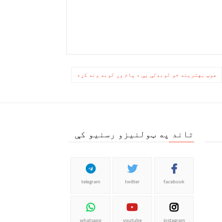
هوپ بهترینه خو لوبډلې یې د پام وړ لوبه ونه کړه
تاند په ټولنیزو رسنیو کې
telegram
twitter
facebook
whatsapp
youtube
instagram