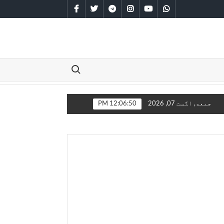
facebook
twitter
telegram
instagram
youtube
whatsapp
Search for:
ن سره مخامخ کېږي
جمعه, اگست 07, 2026
12:06:51 PM