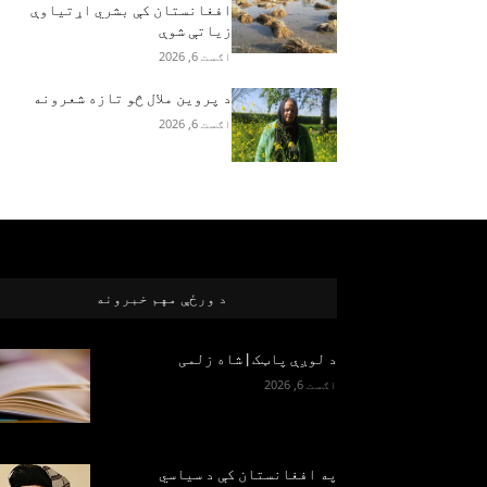
افغانستان کې بشري اړتیاوې
زیاتې شوې
اګست 6, 2026
د پروین ملال څو تازه شعرونه
اګست 6, 2026
د ورځې مهم خبرونه
د لوږې پاټک | شاه زلمی
اګست 6, 2026
په افغانستان کې د سياسي