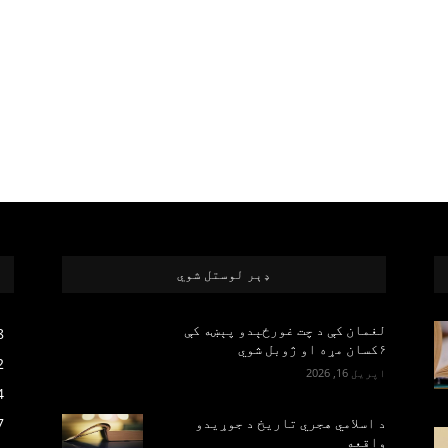
ډېر لوستل شوي
لغمان کې د چت غورځېدو پېښه کې
8
۶کسان مړه او ژوبل شوي
2
اپریل 16, 2026
4
7
د اسلامي هجري تاریخ د جوړیدو
واقعه