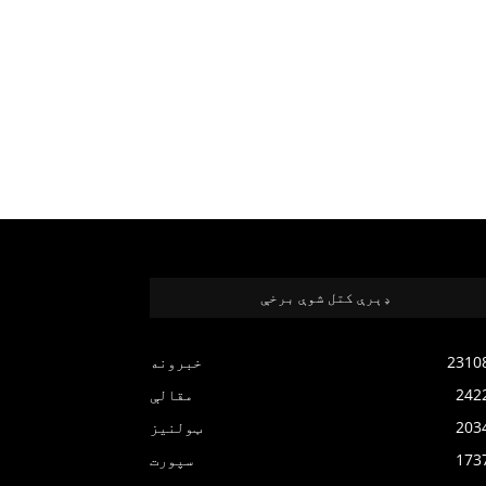
ډېرې کتل شوې برخې
2310
خبرونه
242
مقالې
203
ټولنیز
173
سپورت