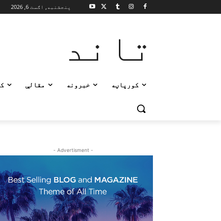
پنجشنبه, اګست 6, 2026
تاند
کورپاڼه
خبرونه
مقالې
ک
- Advertisment -