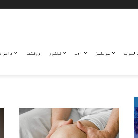
المونه
ټولنیز
ادب
کلتور
روغتیا
داسې ه