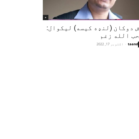
+
 دوکان (لنډه کیسه) لیکوال:
ب الله زغم
taand
-
اکتوبر 17, 2022