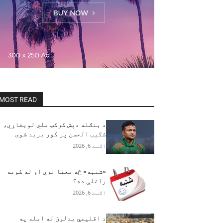
MOST READ
د بنګله دېش کرکټ ملي لوبغاړي،
شکیب الحسن پر کور برید شوی
اګست 6, 2026
«شنبه» څه معنا لري او له کومه
راغلې ده؟
اګست 6, 2026
د اقلیمي بدلون له امله په