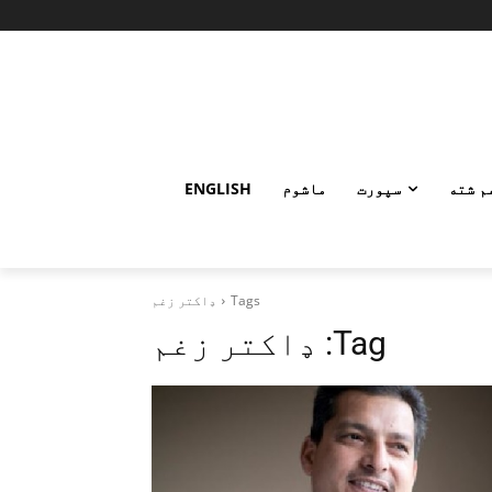
م شته
سپورت
ماشوم
ENGLISH
Tags
ډاکتر زغم
Tag:
ډاکتر زغم