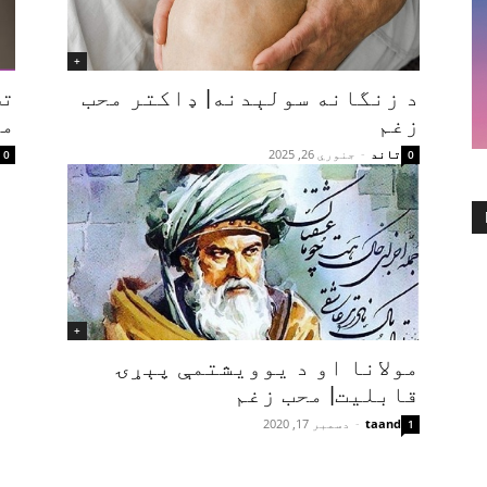
+
د زنگانه سولېدنه| ډاکتر محب
تش
زغم
مح
تاند
-
جنوري 26, 2025
0
0
+
مولانا او د یوویشتمې پېړۍ
قابلیت| محب زغم
taand
-
دسمبر 17, 2020
1