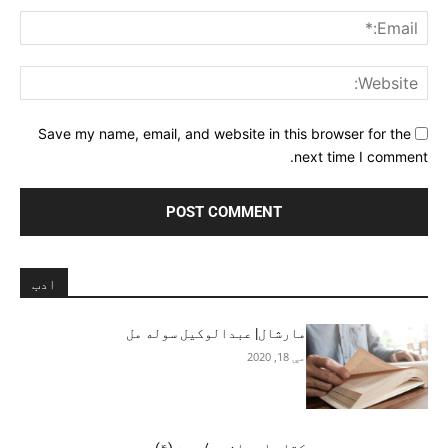
ail:*
ite:
Save my name, email, and website in this browser for the
next time I comment.
ادب
مارشال| عبدالوکیل سوله مل
مې 18, 2020