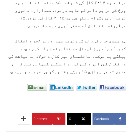
وینا، په ۲۰۲۴ کال کې شاوخوا ۸۵ سلنه افغانانو په
ورځ کې تر یو ډالر کم عاید درلود. همداراز، د خوړو
نړیوال پروګرام ویلي چې په ۲۰۲۵ کال کې نژدې ۱۵
میلیونه افغانان له سختې لوږې سره مخامخ دي.
په همدې حال کې، له ګاونډیو هېوادونو څخه د افغان
کډوالو ډله‌ییز ایستل هم فشارونه زیات کړي دي. د
بېلګې په توګه، تاجکستان تېر کال د جولای په میاشت کې
د افغان کډوالو د نیولو او ایستلو کمپاین پیل کړ او
هغوی ته یې یوازې ۱۵ ورځې وخت ورکړ چې هېواد پرېږدي.
E-mail
LinkedIn
Twitter
Facebook
Pinterest
X
Facebook