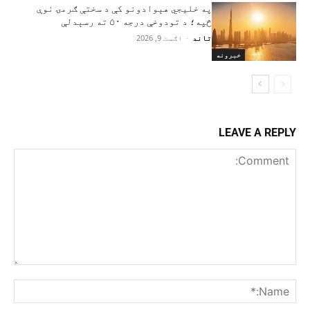
په خلیجي هېوادونو کې د سختې ګرمۍ نوې
څپه؛ د تودوخې درجه ۵۰ ته رسېدلې
تاند
-
اګست 9, 2026
خبرونه
LEAVE A REPLY
Comment:
me:*