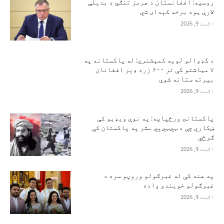
روسیه: افغانستان د هرمز تنګي د بدیلې
لارې یوه برخه کېدای شي
اګست 9, 2026
د کډوالو لویه کمېشنري: له پاکستانه په
۷ میاشتو کې تر ۶۰۰ زره ډېر افغانان
بېرته ستانه شوي
اګست 9, 2026
پاکستانۍ ورځپاڼه: په نوې ویډیو کې
ښکاري چې د ټي‌ټي‌پي مشر په پاکستان کې
ګرځي
اګست 9, 2026
په هند کې له غبرګولو وروڼو سره د
غبرګولو خویندو واده
اګست 9, 2026