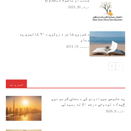
کتاب او ماشوم / بحث (۴)
جولای 30, 2023
د شوروي شاعر د زوکړې د ۹۰ کالیزې په
ویاړ
دسمبر 15, 2013
خبرونه
په خلیجي هېوادونو کې د سختې ګرمۍ نوې
څپه؛ د تودوخې درجه ۵۰ ته رسېدلې
اګست 9, 2026