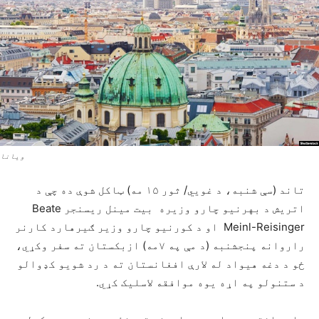
ویانا
تاند (سې شنبه، د غويي/ ثور ۱۵ مه) ټاکل شوې ده چې د
اتریش د بهرنیو چارو وزیره بیت مینل ریسنجر Beate
Meinl-Reisinger او د کورنیو چارو وزیر ګیرهارد کارنر
راروانه پنجشنبه (د مې په ۷مه) ازبکستان ته سفر وکړي،
ځو د دغه هیواد له لارې افغانستان ته د رد شویو کډوالو
د ستنولو په اړه یوه موافقه لاسلیک کړي.