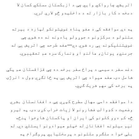
اتریشي چارواکي وایي چې د ازبکستان مسلکي کسان لا
دمخه د کار بازار ته د داخلېدو څو لارې لري.
په دې موافقه کې د هغو پناه غوښتونکو لپاره د بېرته
ستنولو د مرکزونو د جوړولو یادونه نه ده شوې چې
غوښتنلیکونه یې رد شوي دي—هغه طرحه چې اتریش یې له
جرمني، یونان، هالنډ او ډنمارک سره هم تعقیبوي.
دغه سفر د سیمې د پراخ سفر برخه ده چې قزاقستان هم پکې
شامل دی. هغه هیواد چې اتریش یې په ځانګړي ډول د انرژۍ
په برخه کې مهم شریک ګڼي.
دا موافقه داسې مهال مطرح کېږي چې د افغانستان بشري
وضعیت د کډوالۍ فشارونو لا زیات خراب کړی دی. په تېرو
څه کم دوو کلونو کې ایران او پاکستان شاوخوا پنځه
نیم میلونه افغانان له خپلو هیوادونو ایستلي دي. له
بلې خوا د ملګرو ملتونو د پرمختیايي پروګرام په