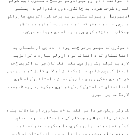
دا موافقه د دواړو هېوادونو ترمنځ د همغږۍ د ښه کولو
لپاره طرحه شوې، په ځانګړي ډول د کډوالو د ایستلو
(ډیپورټ) او بېرته ستنولو په برخه کې. اتریشي چارواکي
وایي، دا به د هغو کسانو د مدیریت لپاره یو منظم
چوکاټ رامنځته کړي چې باید له دې هېواده ووځي.
د هوکړې له مهمو برخو څخه یوه دا ده چې ازبکستان به
افغانستان ته د افغانانو د اړولو لپاره د ترانزیټ
لارې په توګه وکارول شي. هغه افغانان چې له اتریش څخه
ایستل کېږي، ښايي د ازبکستان له لارې کابل ته ولېږدول
شي. تر دې مخکې ډېری دا ډول کسان د استانبول له لارې
افغانستان ته استول کېدل خو نوې هوکړه به یوه «دوهمه
لاره» هم پرانیزي.
کارنر ویلي چې دا موافقه به «د پیاوړي او عادلانه پناه
غوښتنې پالیسۍ» په چوکاټ کې د ایستلو د بهیر عملي
کولو ته زمینه برابره کړي. دا هوکړه د هغو کسانو د
بېرته منلو موضوع هم رانغاړي چې د ازبکستان له لارې