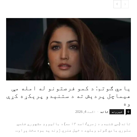
یامي ګوتم: د کمو فرصتونو له امله مې
هیماچل پردېش ته د ستنېدو پرېکړه کړې
وه
تاند
-
اګست 4, 2026
0
خبرونه
تاند (سې شنبه، د زمري/ اسد ۱۳ مه) د بالیووډ مشهورې فلمي
ستورې یامي ګوتم ویلي، د خپل هنري ژوند په یوه سخت پړاو...