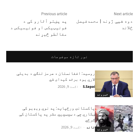
Previous article
Next article
دوه شپې ژوند | محمدفیصل
په پښتو آثارو کې د
ځلاند
فونیټیکس او فونیمیکس د
مغالطو څېړنه
نور تازه موضوعات
روسیه: افغانستان د هرمز تنګي د بدیلې
لارې یوه برخه کېدای شي
S.Sapai
-
اګست 9, 2026
خبرونه
پاکستانۍ ورځپاڼه: په نوې ویډیو کې
ښکاري چې د ټي‌ټي‌پي مشر په پاکستان کې
ګرځي
تاند
-
اګست 9, 2026
خبرونه