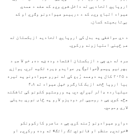
اروپایي اتحادیې ته داخل شوي وي، که هغه د همدې
هېواد اتباع وي، که د درېیمو هېوادونو وګړي او که
بې‌تابعیته کسان.
د دې موافقې په بدل کې اروپايي اتحادیه ازبکستان ته
هم ځینې امتیازونه ورکوي.
سره له دې چې د ازبکستان اقتصاد وده ښه ده، خو لا هم د
بهرنیو پیسو (حوالو) پر عوایدو ډېره تکیه لري. یوازې
د ۲۰۲۵ کال په دوهمه رُبع کې له نورو هیوادونو په تېره
بیا اروپا څخه ازبک کارګرو خپل هېواد ته ۴.۸
میلیارده ډالر لېږلي دي. په وروستیو کلونو کې تاشکند
هڅه کوي چې د روسیې تر دودیزو لارو په ځای نورې بدیلې
لارې ومومي.
دواړو هېوادونو ژمنه کړې چې د ماهرو کارکوونکو
«خوندي، منظم او قانوني تګ راتګ» ته وده ورکړي، او