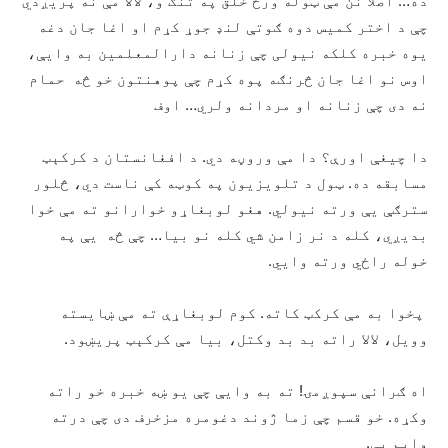
ده… اصلا نن مې ټوله ورځ خلق په تنګ و، لالا مې نه پریږدي
چې د اختر کمیس دوه ګوتې لنډ جوړ کړم او اغا جان دغه
یوه خبره کلکه نیولی چې زنانه دارالمعلمین به وايې،
اوس نو اغا جان څرنګه پوه کړم چې پوهنتون خو څه حمام
نه دی چې زنانه او مردانه ولري… اوف
دا چیغې اورې؟ دا مې وروڼه دي. د افغانستان د کرکېټ
مسابقه ده. ټول د تلویزیون په کوټه کې ناست دي، څلور
سترګې یې ورته نیولي. هغو لوبغاړو خوارانو ته مې خوا
بدیږي، کله د نر زامن شي کله نو بیا… چې څه یې په
خوله راځي ورته وايي.
پخوا به مې کرکټ کاته. کوم لوبغاړې ته مې ښایسته
وویل، لالا راته بد بد وکتل، بیا مې کرکېټ پریښود.
اه ګرانې سپوږمۍ! ته به وايې چې یو ښه خبره خو راته
وکړه. خو قسم چې زما ژوند دغومره مزخرف دی چې درته
وایم یې.