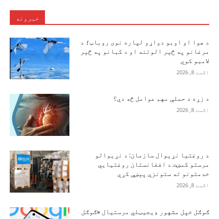
خبرونه
د هوا او اوبو دواړو لپاره نوی روباټ؛ د
مرغانو په څېر الوتنه او د کبانو په څېر
لامبو کوي
اګست 8, 2026
د زړه د حملې مهم عوامل څه دي؟
اګست 8, 2026
د روغتیا نړیوال سازمان: د نړیوالو
مرستو کمښت د افغانستان روغتیايي
خدمتونو ته ستونزې پېښې کړي
اګست 8, 2026
ګوګل خپل مشهور ډیجیټلي مرستیال «ګوګل