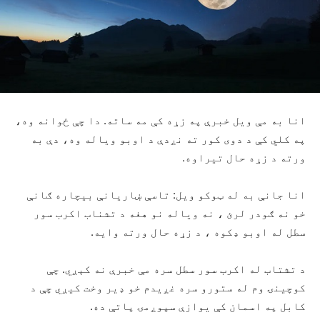
انا به مې ویل خبرې په زړه کې مه ساته. دا چې ځوانه وه،
په کلي کې د دوی کور ته نږدې د اوبو ویاله وه، دې به
ورته د زړه حال تیراوه.
انا جانې به له ټوکو ویل: تاسې ښاریانې بیچاره ګانې
خو نه ګودر لرئ ، نه ویاله نو هغه د تشناب اکرب سور
سطل له اوبو ډکوه ، د زړه حال ورته وایه.
د تشتاب له اکرب سور سطل سره مې خبرې نه کېږي. چې
کوچینۍ وم له ستورو سره غږیدم خو ‍ډیر وخت کیږي چې د
کابل په اسمان کې یوازې سپوږمۍ پاتې ده.