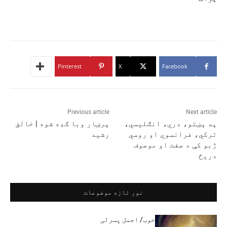
Pinterest
X
Facebook
Previous article
Next article
په پښتو، دري، انګليسي،
پرښار وبا ګډه شوه | خالق
ترکي، فرانسوي او روسي
رشید
ژبو کې د صفت او موصوف
دريځ
نور تازه موضوعات
خوب/ اجمل پسرلی