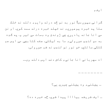
اوف،
ګرانې سپوږمۍ! نور به نو څه درته وایم، دلته نه خلک
ستا په خبره پوهیږي، نه خپله خبره درته سمه کوي. او نن
مې انا جانه یادیږي چې ژوندئ وه ،سات مې تیر و. په ګډه
به مو لنډۍ جوړولې، ما به لیکلې. ‌هغه کتابچې مې اوس هم
کلکې ساتلي. خو نور نو لنډۍ نه شم جوړولی.
اه مهربانې انا جانې، کاش دغه اوس دلته وی…‌
ـ ـ‌ ـ ـ ـ ـ ـ ـ‌
ـ پښتنې، وه پښتنې چیرې یې؟
ـ اوف شریفه بیاااا پیدا شوې. څه خبره ده؟