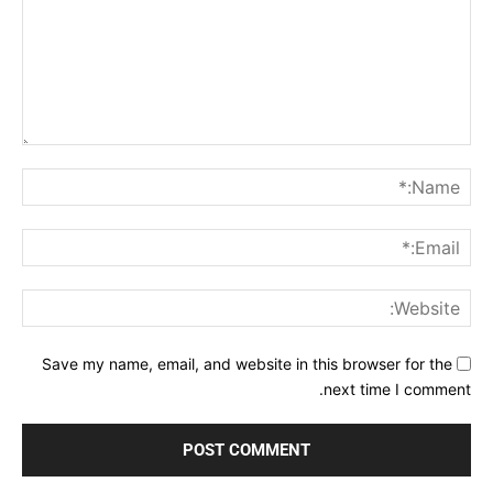
Comment:
me:*
ail:*
ite:
Save my name, email, and website in this browser for the
next time I comment.