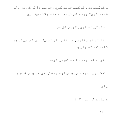
ـ کرکېټ ‌دی، کرکېټ خوند کوي ،خوند. دا کړکۍ دې ولې
خلاصه کړې؟ پرده کش کړه، له هغه بلاکه ښکارې
ـ سترګې نه لرې، ګروپ ګل دی.
ـ تا ته نه ښکاري، د بلاک والو ته ښکارې. کش یې کړه،
کنه، لالا ته وایم.
ـ توبه خدایه، دا ده کش مې کړه.
ـ لالا ویل اوبه سمې جوش کړه ،مخکې دې هم چای خام و.
پای
د مارچ ۱۸ مه ۲۰۲۰
پراګ