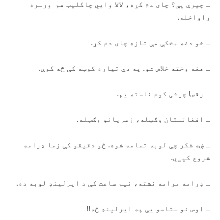
ـ چیرې یې؟ چای دم کړه، لالا وايي چاکلیټ‌ هم ورسره
راواخله.
ـ خو دغه مخکې مې تازه چای دم کړ.
ـ هغه وخته خلاص شو. په دې تیاره کوټه کې څه کوې.
ـ رقص! چیشی کوم ناسته یم.
ـ افغانستان وګټله، زمریانو وګټله.
ـ ښه شکر چې لوبه تمامه شوه. څو دقیقو کې زما ډرامه
شروع کیږي.
ـ ډرامه مرامه نشته، نیم ساعت کې د ایرلینډ لوبه ده.‌
ـ اوس نو ستاسو یې په ایرلینډ څه!!