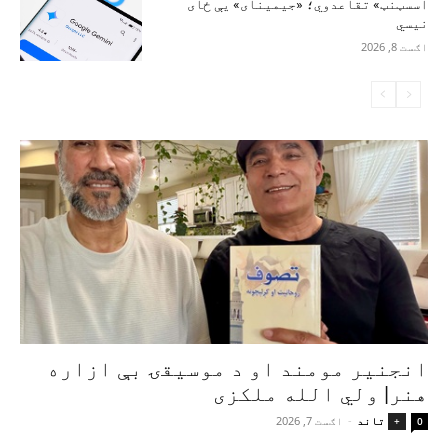
اسسټنټ» تقاعدوي؛ «جیمینای» یې ځای
نیسي
اګست 8, 2026
انجنیر مومند او د موسیقۍ بې‌ ازاره
هنر| ولي الله ملکزی
تاند
-
اګست 7, 2026
+
0