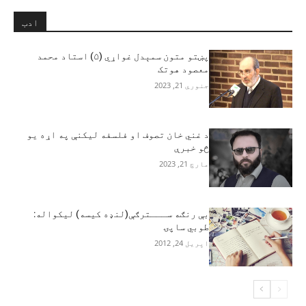
ادب
پښتو متون سمېدل غواړي (۵) استاد محمد
معصود هوتک
جنوري 21, 2023
د غني خان تصوف او فلسفه لیکنې په اړه یو
څو خبرې
مارچ 21, 2023
بې رنګه ســـترګې(لنډه کیسه) لیکواله:
طوبي ساپۍ
اپریل 24, 2012