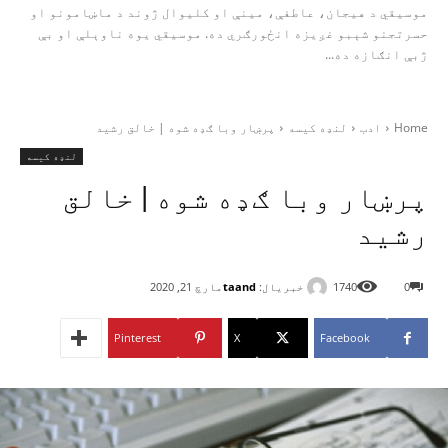
موسیقي د هیجان، عاطفې، مینې او کلیوال ژوند د ماښامونو او
حسرتجنو شېبو غږیزه انځورګري ده. موسیقي یوه ناوېلې او بې‌
ژبې انګازه ده...