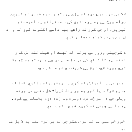
لالا مې سور مرچ دی، له پزې پورته ورسره خبرې نه کیږي،
ټوله ورځ یې په پوهنتون کې د سلفیانو‌ په اخیسلتو
تیریږي او چې کور ته راشي بیا داسې اکتونه کوي ته وا د
ښار ټول سړکونه دهجارو کړي.
د کوچینی ورور مې پرته له تهمت او شیطانته بل کار
نشته. په ۱۲ کلني کې یې دا حال دی چې وروسته به څه بلا
ترې جوړه شي. نوم یې شریف دی خو سم شر دی.
مور مې یا لمونځونه کوي‌ یا پیغورونه راکوي. «دا نو
جارو شو؟ د چا کور به ور ړنګ کړې!» شل دفعې مې ورته
ويلي‌ چې دا هر څه دې دومره ښه زده دي، پخپله یې کوه،
په ما یې چیشې ته کوې، خو چا ته وايي!
خور خو هسې هم نه لرم. شکر چې نه یې لرم هغه به لا بل غم
وه.