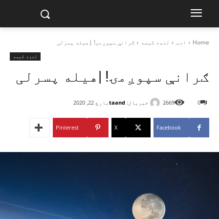
Home
ادب
لنډه کیسه
ګرانې سپوږمۍ! |هیله پسرلی
لنډه کیسه
ګرانې سپوږمۍ! |هیله پسرلی
خبریال:
taand
0
2669
مارچ 22, 2020
Pinterest
X
Facebook