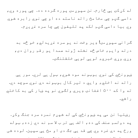
له کړکۍ یې څارم. نن سپوږمۍ پوره ګرده ده. چې پوره وي،
داسې ګڼم چې مخامخ راته ناسته ده او چې نوې رابره شوې
وي بیا داسې ګڼم لکه په تلیفون چې چا سره غږیږم.
ګرانې سپوږمۍ! ډیر وخت نه یو سره غږیدلي، خو څه به
درته وایم، خاص څه نشته ژوند همدا یو رقم روان دی،
وړې وړې خبرې، لویې لویې خلقتنګۍ.
ښوونځي کې نوي بوټونه مود شوي، ټول یې لري.‌ مور یې
راته نه اخلي، وايي د تیر کال بوټونه دې نوي سوچه دي.
ته وا که ۵۰۰ افغانۍ ډیرې ولګوي نو په ښار کې به کاختي
راشي.
رښتیا نن مې په ښوونځي کې له شپږم نمره سره جنګ وکړ.
په دولسم صنف کې ده، الف یې تر ب لا سم نه دي زده، ټوله
ورځ په دې غره وي چې قد یې جګ دی او مخ یې سپین. لوده شی