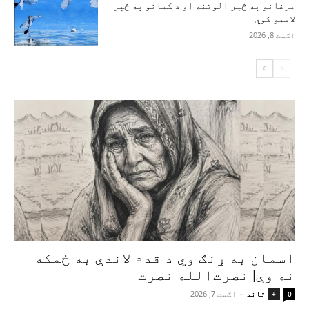
مرغانو په څېر الوتنه او د کبانو په څېر
لامبو کوي
اګست 8, 2026
اسمان به ړنګ وي د قدم لاندې به ځمکه
نه وې| نصرت‌الله نصرت
تاند
-
اګست 7, 2026
+
0