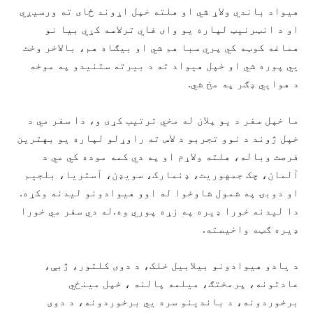
هيواد باندي ولاړ شي او هلته خپل اړوند ځای ته ورسيږي
او د انټرنيټ لپاره يو وای فاي ترلاسه کړي بيا نو
هماغه کوټه کي پري سبا هم شي او بيګاه هم، بالاخر وخت
يي پوره شي او خپل هيواد ته د بيرته ستنيدو په موخه
د
هوايي ډګر په مخ شي.
ما خپل سفر د يو پلان له مخي ترتيب کړی و، دا سفر مي د
خپل ژوند د نوو تجربو د لاس ته راوړلو لپاره يو بهترين
فرصت وباله، هلته ولاړم او په دي کمه موده کي مي د
آلمان، چک جمهوريت، ډنمارک، سويډن، آستريا، بلجيم
او دوبۍ په شمول شاوخوا له اوو هيوادونو ليدنه وکړه.
دا ليدنه خورا ډيره په زړه پوري وه.له دي سفر مي خورا
ډيره ګټه واخيسته.
د يادو هيوادونو بيلابيل خلک، د دوی کلتور، ژبې،
عادتونه، پرمختګ، ميلمه پالنه ، خپل مينځي
برخوردونه، د باندينو سره يي برخوردونه، د دوی