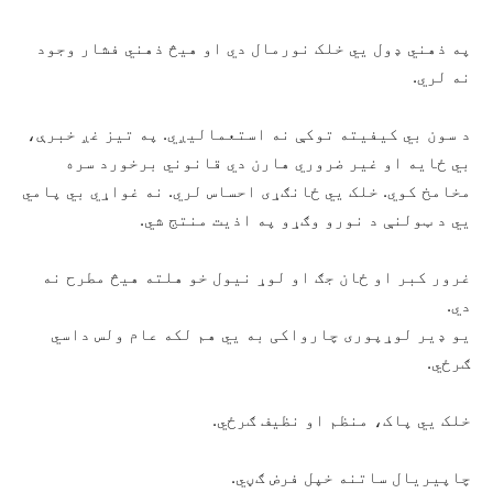
په ذهني ډول يي خلک نورمال دي او هيڅ ذهني فشار وجود
نه لري.
د سون بي کيفيته توکې نه استعماليږي. په تيز غږ خبرې،
بي ځايه او غير ضروري هارن دي قانوني برخورد سره
مخامخ کوي. خلک يي ځانګړی احساس لري. نه غواړي بي پامي
يي د ټولنې د نورو وګړو په اذيت منتج شي.
غرور کبر او ځان جګ او لوړ نيول خو هلته هيڅ مطرح نه
دي.
يو ډير لوړپوری چارواکی به يي هم لکه عام ولس داسي
ګرځي.
خلک يي پاک، منظم او نظيف ګرځي.
چاپيريال ساتنه خپل فرض ګڼي.