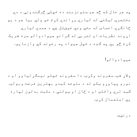
په هر حال که څه هم ستونزمنه ده خپلې څرګندونې د دي
مختصرې ليکنې له لياري وړاندي کړم خو ولي بيا هم د يو
ځانګړي احساس له مخي ومي غوښتل چي د همدي ليارې
اړوند نظريات او تجربې له ګرانو هيوادوالو سره شريک
کړم څو يي په ګډه د خپل هيواد په رغونه کي وازمايو.
هيوادوالو!
ولاړ شۍ. سفرونه وکړۍ. دا سفرونه خپلو نيمګړتياوو او د
نورو پياوړو ټکو ته د متوجه کيدو بهترين فرصت وبولۍ.
ګټه تري واخلۍ او د ځان او ټولنې د مثبت بدلون لپاره
يي استعمال کړۍ.
درنښت