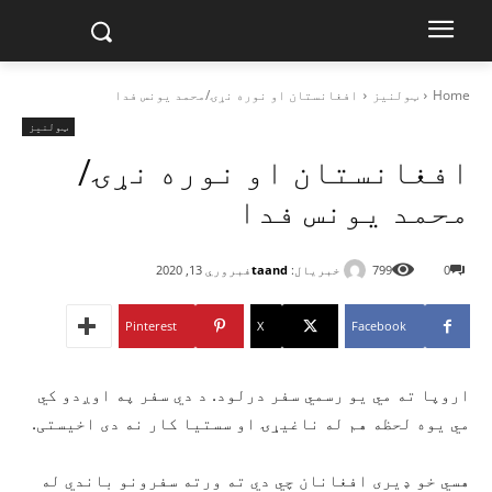
Home
ټولنیز
افغانستان او نوره نړۍ/محمد یونس فدا
ټولنیز
افغانستان او نوره نړۍ/
محمد یونس فدا
خبریال:
taand
0
799
فبروري 13, 2020
Pinterest
X
Facebook
اروپا ته مي يو رسمي سفر درلود. د دي سفر په اوږدو کي
مي يوه لحظه هم له ناغيړۍ او سستيا کار نه دی اخيستی.
هسي خو ډيری افغانان چي دي ته ورته سفرونو باندي له