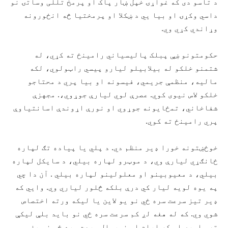
د تاسو دی که غواړۍ خپل ښار پاک او پرمخ تللی وساتۍ نو
داسي وکړۍ او بيا يي د ښکلا او پرمختيا څه انځورونه
وړاندي کړي وي.
حکومتونو ښې پبلک پاليسياني رامينځ ته کړي، له
شتمنو خلکو له بيلابيلو ليارو پيسي راټولوي، لکه
ماليه، منظمې جريمي، فيسونه او بيا پري د محتاجو
خلکو لاس نيوی کوي. عصرې لوي ليارې جوړوي،. مجهزې
شفاخاني، تمځايونه جوړوي او نورې اړوندې اسانتياوې
پري رامينځ ته کوي.
خوځښتونه خورا ډير منظم دي. د پلي يا پياده تګ لپاره
ځانګړي ليارې وي، د موټرو لپاره بيلي، د سايکل لپاره
بيلي، د معيوبينو او معلولينو لپاره بيلي . آن دا چي
په يوه لويه ليار کي درې بلکه څلور لياري وي. وايي که
ډير تيز سرعت سره ځي نو يو لاين يا ليکه ورته اختصاص
شوي وي. که له هغه لږ کم سرعت سره ځي نو بايد بلې ليکې
ته واوړي او که ارام او نورمال سرعت سره ځي نو هغي