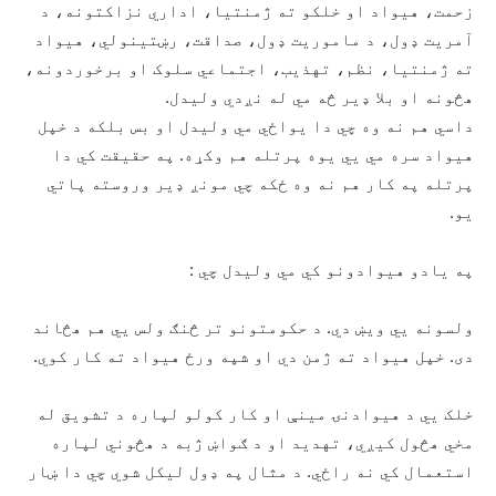
زحمت، هيواد او خلکو ته ژمنتيا، اداري نزاکتونه، د
آمريت ډول، د ماموريت ډول، صداقت، رښتينولي، هيواد
ته ژمنتيا، نظم، تهذيب، اجتماعي سلوک او برخوردونه،
هڅونه او بلا ډير څه مي له نږدي وليدل.
داسي هم نه وه چي دا يواځي مي وليدل او بس بلکه د خپل
هيواد سره مي يي يوه پرتله هم وکړه. په حقيقت کي دا
پرتله په کار هم نه وه ځکه چي مونږ ډير وروسته پاتي
يو.
په يادو هيوادونو کي مي وليدل چي :
ولسونه يي ويښ دي. د حکومتونو تر څنګ ولس يي هم هڅاند
دی. خپل هيواد ته ژمن دي او شپه ورځ هيواد ته کار کوي.
خلک يي د هيوادنۍ مينې او کار کولو لپاره د تشويق له
مخي هڅول کيږي، تهديد او د ګواښ ژبه د هڅوني لپاره
استعمال کي نه راځي. د مثال په ډول ليکل شوي چي دا ښار