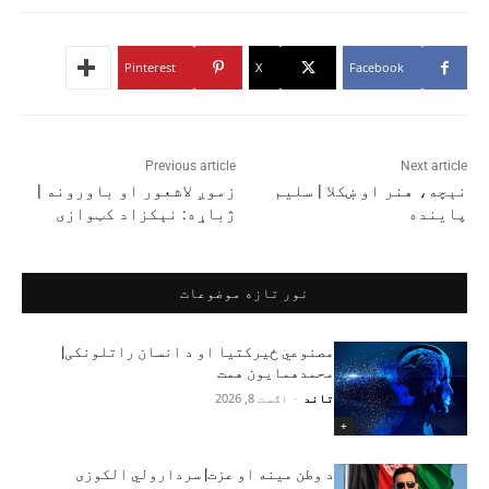
Pinterest
X
Facebook
Previous article
Next article
نېچه، هنر او ښکلا | سلیم
زموږ لاشعور او باورونه |
پاینده
ژباړه: نېکزاد کټوازی
نور تازه موضوعات
مصنوعي ځیرکتیا او د انسان راتلونکی|
محمدهمایون همت
تاند
-
اګست 8, 2026
+
د وطن مینه او عزت| سردارولي الکوزی