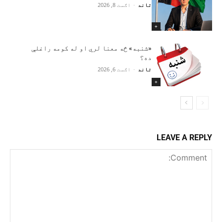
تاند
-
اګست 8, 2026
+
«شنبه» څه معنا لري او له کومه راغلې
ده؟
تاند
-
اګست 6, 2026
+
LEAVE A REPLY