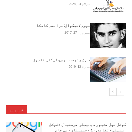
جولای 24, 2024
ټپوس/لیکوال: فرانتس کافکا
فبروري 27, 2017
د بن ونيست د يوې ليکنې لنډيز
مارچ 12, 2019
خبرونه
ګوګل خپل مشهور ډیجیټلي مرستیال «ګوګل
اسسټنټ» تقاعدوي؛ «جیمینای» یې ځای