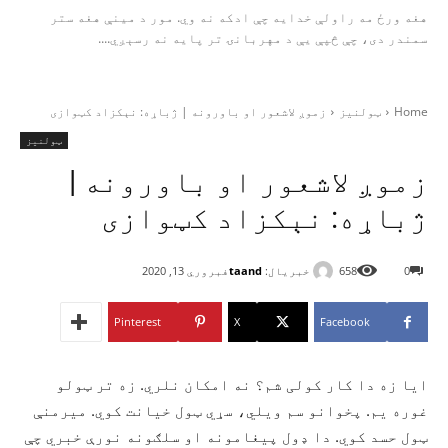
هغه ورځ مه راولې خدایه چې ادکه نه وي. مور د مینې هغه ستر
سمندر دی، چې څپې یې د مهربانۍ تر پایه نه رسېږي....