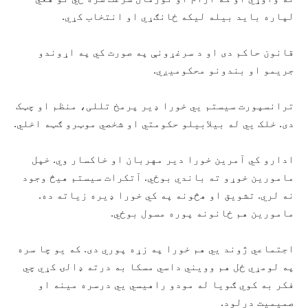
لپاره بايد بيله ليکه ځانګړي او انتخاب کړي.
قانون حاکم دی او د سرغړونې په صورت کي په اړوندو
جريمو او بندونو محکوميږي.
ترانسپورت سيستم يي خورا ډير پرمخ تللی، منظم او چټک
دی. خلک يي له بيلابيلو حکومتي او شخصي موټرو ګټه اخلي.
ادارو کي آمرين خورا دير مهربان او خاکسار وي. خپل
مامورين خوړو ته باندي بوځي. آتکرات سيستم هيڅ وجود
نه لري. تشويق او هڅونه په کي خورا ډيره زياته ده.
مامورين هم ځانونه پوره مسول بوځي.
اجتماعي ژوند يي هم خورا په زړه پوري دی. که يو چا سره
په لومړي ځل هم وويني داسي مسکا به درته ډالۍ کړي چي
فکر به کوي ګويا له مودو راهيسي يي درسره مينه او
صميميت درلود.