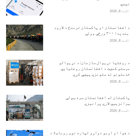
نیسي
اګست 8, 2026
د افغانستان او پاکستان ترمنځ د لارود
بندېدا ۳۰۰ ورځې ووتې
اګست 8, 2026
د روغتیا نړیوال سازمان: د نړیوالو
مرستو کمښت د افغانستان روغتیايي
خدمتونو ته ستونزې پېښې کړي
اګست 8, 2026
پاکستان له افغانستان سره ټولې
ټرانزیټي لارې پرانېزي
اګست 8, 2026
د هوا او اوبو دواړو لپاره نوی روباټ؛ د