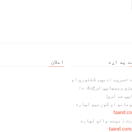
د په اړه
اعلان
د خبري، ادبي، کلتوري او
زې ویبپاڼې ترڅنګ دا
ڼې هم لري:
ومانو او کورنیو لپاره
taand.c
رت د مینه والو لپاره
taand.com