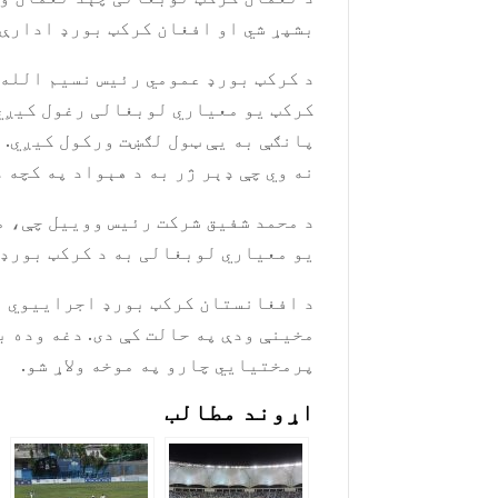
بشپړ شي او افغان کرکټ بورډ ادارې 
د کرکټ بورډ عمومي رئیس نسیم الله 
کرکټ یو معیاري لوبغالی رغول کیږي.
پانګې به یې ټول لګښت ورکول کیږي. د
نه وي چې ډېر ژر به د هېواد په کچه 
د محمد شفیق شرکت رئیس ووییل چې، مو
یو معیاري لوبغالی به د کرکټ بورډ 
د افغانستان کرکټ بورډ اجراییوي رئ
مخینې ودې په حالت کې دی. دغه وده ب
پرمختیایي چارو په موخه ولاړ شو.
اړوند مطالب