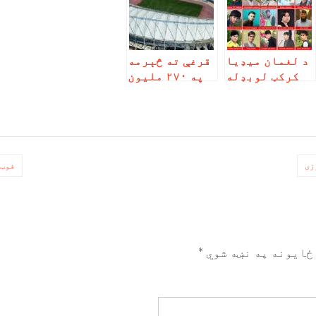
د لغمان میډيا
قرغې ته څېرمه
کرکټ لوبډله
په ۲۷۰ ملیون
نن د کونړ په
ډالره
لور ځي
لوبغالی
جوړېږي
زی
فوټب
ځایونه په نښه شوي
*