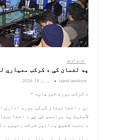
نورې لوبې
په لغمان کې د کرکټ معیاري ل
taand taandcom
اپریل 18, 2016
د کرکټ بورډ خبرپاڼه –
نن د افغانستان کرکټ بورډ ادارې او
لاسلیک په مراسمو کې چې د افغانستا
د محمد شفیق ودانیز شرکت رئیس، د 