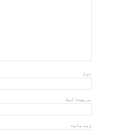
نوم
بریښنالیک
ویب پاڼه