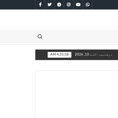
facebook
twitter
telegram
instagram
youtube
whatsapp
Search for:
له انګلیستان سره مخامخ کېږي
دوشنبه, اگست 10, 2026
4:35:59 AM