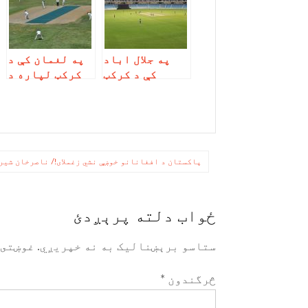
په جلال اباد
په لغمان کې د
کې د کرکټ
کرکټ لپاره د
لپاره معیاري
معیاري
لوبغالی
لوبغالی د
جوړېږي
جوړېدو چارې
پیل شوې
ليکنه
پاکستان د افغانانو خوښې نشي زغملای!/ ناصرخان شیر
چليدنه
ځواب دلته پرېږدئ
ستاسو برېښناليک به نه خپريږي.
غوښتى 
څرگندون
*