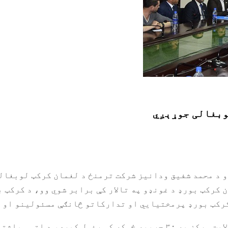
وبغالی جوړېږي
 د محمد شفیق ودانیز شرکت ترمنځ د لغمان کرکټ لوبغالي
ن کرکټ بورډ د غونډو په تالار کې برابر شوي وو، د کرکټ
کرکټ بورډ پرمختیایي او تدارکاتو څانګې مسئولینو او 
د لغمان کرکټ لوبغالی چېد لغمان ولایت مرکز په ۳۰ جریبه ځمکه کې رغو