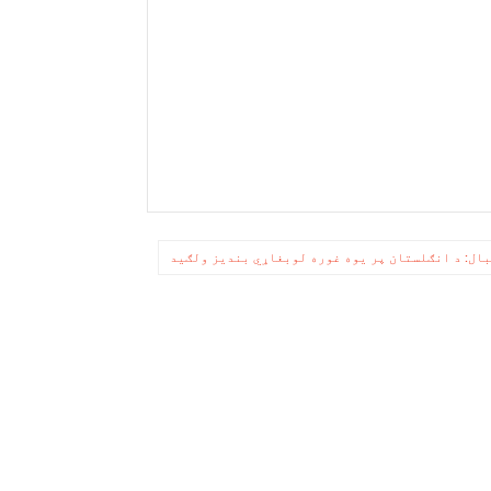
ال: د انګلستان پر یوه غوره لوبغاړي بندیز ولګید