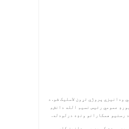
 ودانیزې پروژې تړون لاسلیک شو. د
 بورډ عمومي رئیس نسیم الله دانش،
د رسنیو همکارانو ونډه درلودله.
ل کیږي، د اتو میاشتو په موده کې به یې ودانیز کار