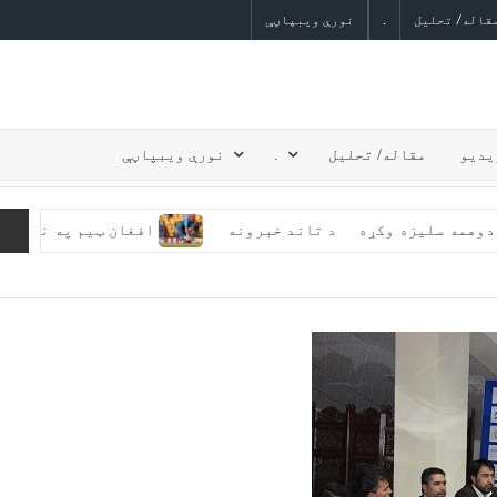
قاله/ تحلیل
.
نورې ویبپاڼې
یدیو
مقاله/ تحلیل
.
نورې ویبپاڼې
 ایل کې دوهمه سلیزه وکړه
د تاند خبرونه
افغان ټیم په نړیوال ۲۰ اوریز جام کې 