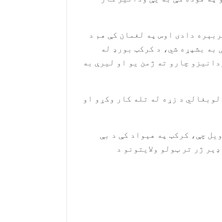
ربېره دادی اوس په لغمان کې هم د
 به بشپړه شي، د کرکټ بورډ له
ودانیزو چارو ته ژمن یو او لیرې به
 لوبغالي د زړه له تله کار وکړو او
یل چې، کرکټ په هېواد کې د بې
ډېر ژر تر ټولو ولایتونو د