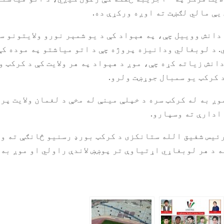
یې مالي لګښت ته اوږه ورکړې ده.
دانش ووییل چې، په هېواد کې د یو شمېر نورو ولایتونو س
 د لوبغالي ودانیزه پروژه چې د اتو میاشتو په موده کې
انش زیاته کړه چې، موږ د هېواد په هر ولایت کې د کرکټ 
د کرکټ یو سمبال جوړښت ولرو.
ږ به له کرکټ سره د خپلې مینې له مخې د لغمان ولایت پر
ادارې ته وسپارو.
یس شفیق الله ستانکزی د کرکټ بورډ رسنیو څانګې ته وو
ه د هر لوبغاړي اړتیاوې تر پوښښ لاندې راولي او موږ به 