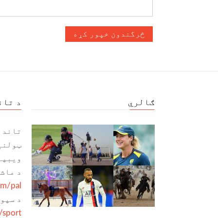
ګالري
د تان
تاند 
ټولنی
ویبپا
د ماش
om/pal
د سپو
/sport