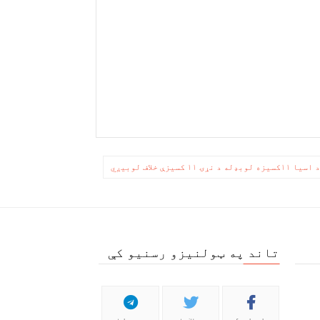
یزې خلاف لوبیږي
تاند په ټولنیزو رسنیو کې