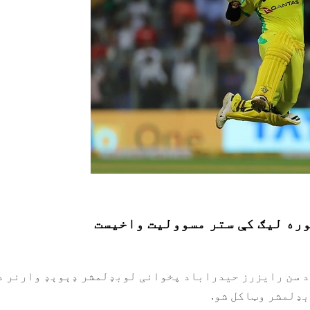
وره لیګ کې ستر مسوولیت واخیست
د سن رایزرز حیدراباد پخوانی لوبډلمشر ډېوېډ وارنر د
بډلمشر وټاکل شو.