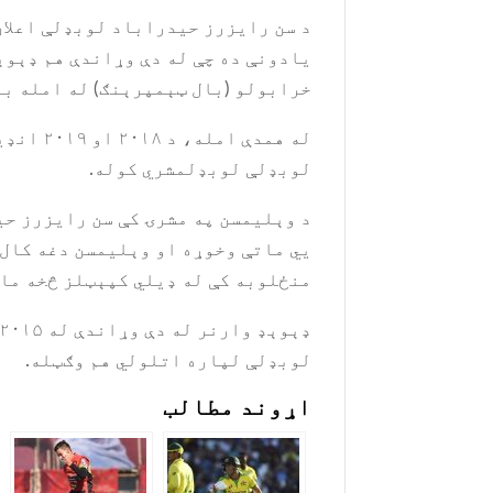
یادونې ده چې له دې وړاندې هم ډېوې
خرابولو (بال ټېمپرېنګ) له امله بن
له همد
لوبډلې لوبډلمشري کوله.
منځلوبه کې له ډیلي کپېټلز څخه مات
لوبډلې لپاره اتلولي هم وګټله.
اړوند مطالب