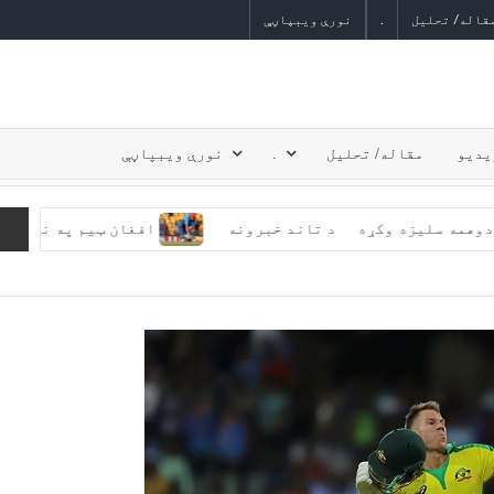
قاله/ تحلیل
.
نورې ویبپاڼې
یدیو
مقاله/ تحلیل
.
نورې ویبپاڼې
ایل کې دوهمه سلیزه وکړه
د تاند خبرونه
افغان ټیم په نړیوال ۲۰ اوریز جام کې له 