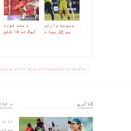
ډيویډ وارنر
د هند غوره
یو ځل بیا د
لیګ ته ۱۵ کلن
سنرایزرزس
نور احمد
حیدرآباد
لکڼوال او
لوبډلمشر
نورو افغان
وټاکل شو
لوبغاړو نوم
لیکنه کړې
ليکنه
سولې ستا په هیله فوټبال لوبلړ کې نادعلي لوبډلې 
چليدنه
ګالري
د تان
تاند 
ټولنی