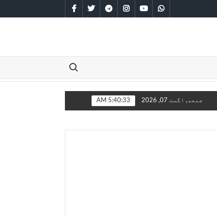
facebook
twitter
telegram
instagram
youtube
whatsapp
Search for:
انګلیستان سره مخامخ کېږي
جمعه, اگست 07, 2026
5:40:34 AM