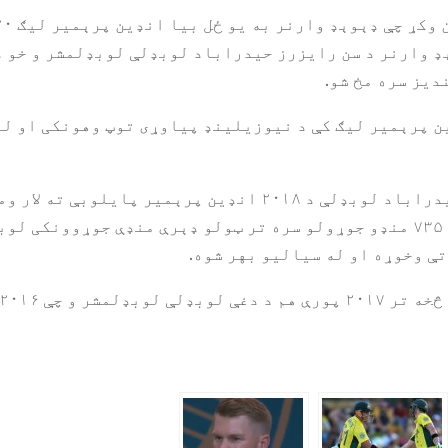
ډ وارنر د سن رایزرز حیدراباد لوبډلې لوبډلمشر و خو د
دیز سره مخ شو.
ې امله، د ۲۰۱۸ او ۲۰۱۹ انډین پرېمیر لیګ کې د نیوزیلینډ پیاوړی توپ وهو
د وېلیمسن په مشرۍ کې سن رایزرز حیدراباد لوبډلې د ۲۰۱۸ ان
يي ماتې وخوړه او وېلیمسن دغه کال ۷۳۵ منډو جوړولو سره تر ټولو ډېرې منډې 
ې وخوړه او له سیالیو بهر شوه.