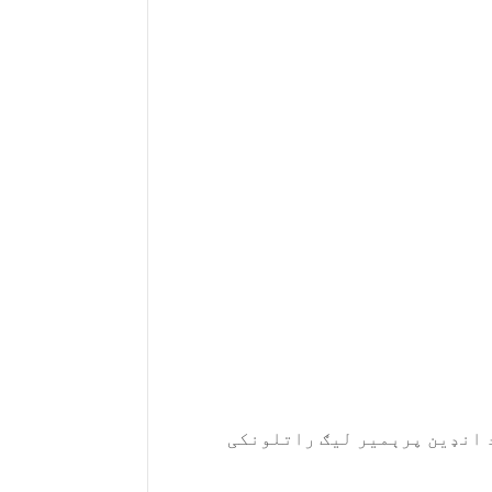
 انډین پرېمیر لیګ راتلونکی