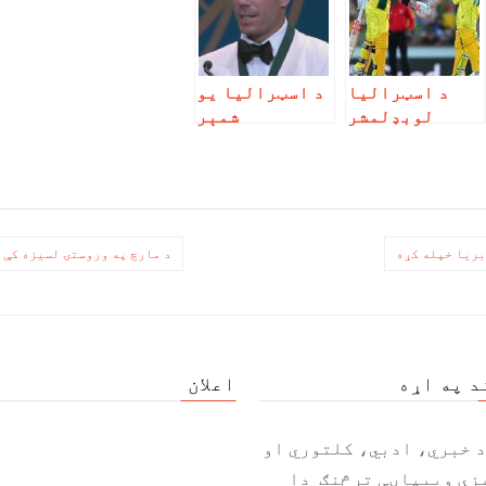
د اسټرالیا
د اسټرالیا یو
لوبډلمشر
شمېر
ایرون فېنچ له
کرکټرانو
ماتو سره سره
غوره جایزې
د وارنر او
ګټلي
سمېت راتګ ته
تمه نه لري
بریا خپله کړه
د مارچ په وروستۍ لسیزه کې د اسیا ۱۱کسیزه لوبډله د نړۍ ۱۱ کس
د په اړه
اعلان
د خبري، ادبي، کلتوري او
زې ویبپاڼې ترڅنګ دا