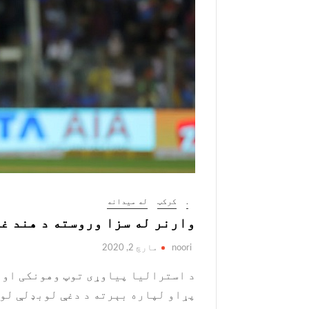
.
کرکټ
له میدانه
وارنر له سزا وروسته د هند غ
noori
مارچ 2, 2020
د استرالیا پیاوړی توپ وهونکی او 
پړاو لپاره بېرته د دغې لوبډلې لو