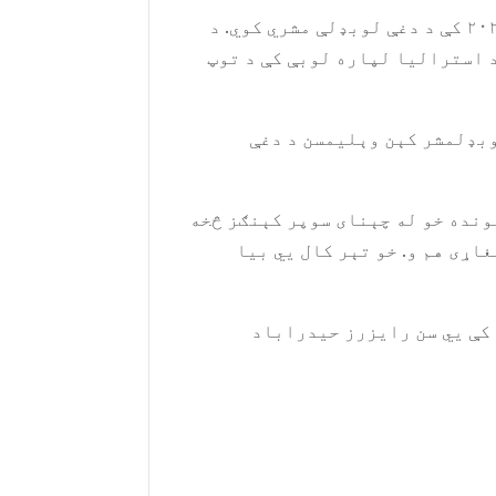
د سن رایزرز حیدراباد لوبډلې اعلان وکړ چې ډېوېډ وارنر به یو ځل بیا انډین پرېمیر لیګ ۲۰۲۰ کې د دغې لوبډلې مشري کوي. د
 استرالیا لپاره لوبې کې د توپ
نکی او لوبډلمشر کېن وېلیمسن د دغې
ډین پرېمیر پایلوبې ته لار ومونده خو له چېنای سوپر کېنګز څخه
جوړوونکی لوبغاړی هم و. خو تېر کال يي بیا
ډېوېډ وارنر له دې وړاندې له ۲۰۱۵ څخه تر ۲۰۱۷ پورې هم د دغې لوبډلې لوبډلمشر و چې ۲۰۱۶ کې يي سن رایزرز حیدراباد