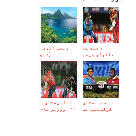
د هند په
ویسټ انډیز
ماتولو ویسټ
(غرب
انډیز
الهند)/ خان
پایلوبې ته
ولي کامران
ووت
د افغانستان
انګلیستان د
کرکټ ټیم له
۲۰ اووریز جام
ویسټ انډیز
پایلوبې ته
سره ۸ مسابقې
ووت
کوي