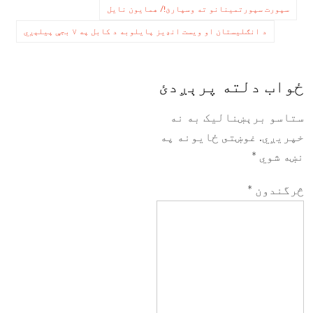
ليکنه
سپورت سپورتمینانو ته وسپارئ!/ همایون نایل
چليدنه
د انګلیستان او ویست انډیز پایلوبه د کابل په ۷ بجې پیلېږي
ځواب دلته پرېږدئ
ستاسو برېښناليک به نه
خپريږي.
غوښتى ځایونه په
نښه شوي
*
څرگندون
*