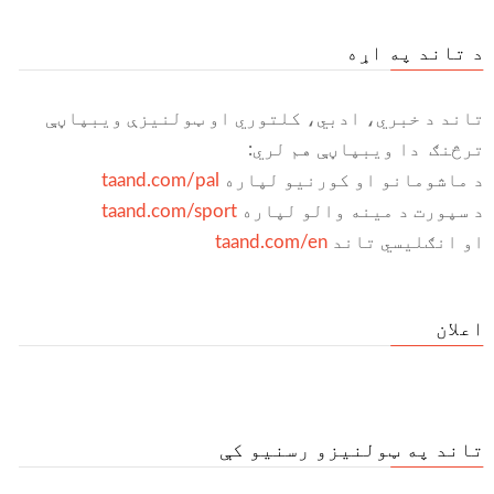
د تاند په اړه
تاند د خبري، ادبي، کلتوري او ټولنیزې ویبپاڼې
ترڅنګ دا ویبپاڼې هم لري:
د ماشومانو او کورنیو لپاره
taand.com/pal
د سپورت د مینه والو لپاره
taand.com/sport
او انګلیسي تاند
taand.com/en
اعلان
تاند په ټولنیزو رسنیو کې