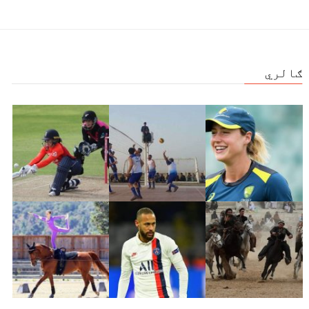
ګالري