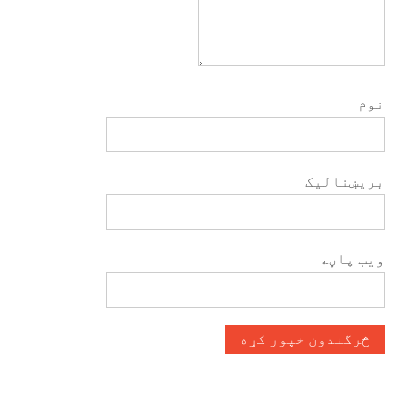
نوم
بریښنالیک
ویب پاڼه