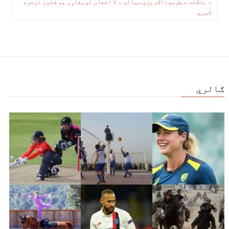
چليدنه
د بنګله دېش سوداګریزې سیالۍ د ۷ افغان لوبغاړو په شتون ترسره
کیږي
ګالري