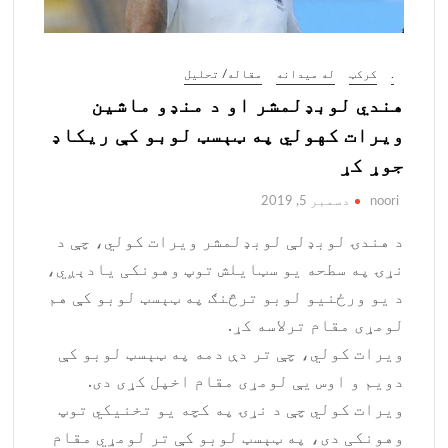
.
کرکټ
له میدانه
مقاله/ تحلیل
هندي لوبډلمشر او د منډو ماشین
ویرات کهولي په ټېسټ لوبو کې ریکاډ
جوړ کړ
noori
دسمبر 5, 2019
د هندۍ لوبډلې لوبډلمشر ویرات کولي، چې د
نړۍ په سطحه یو سټایلش توپ وهونکی یادېږي،
د یو ورځنیو لوبو ترڅنګ په ټېسټ لوبو کې هم
لومړی مقام ترلاسه کړ.
ویرات کولي، چې تر دې دمه په ټېسټ لوبو کې
دویم و اوس یې لومړی مقام اخپل کړی دی.
ویرات کولي چې د نړۍ په کچه یو تخنیکي توپ
وهونکی دی، په ټېسټ لوبو کې تر لومړي مقام