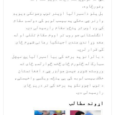
وغورځاوه.
بل پلو داسټرالیا اوپنر توپ وهونکی ډېوېډ
وارنر چې مخکې په ټېسټ لوبو کې دولسم مقام
کې و، اوس تر پنځم مقام رارسېدلی دی.
انګلستانی جو روټ تر اووم مقام تللی او له
هغه وړاندې هندی اجېنکیا رهانی شپږم ځای
کې قرار لري.
د بالرانو په برخه کې بیا اسټرالیایي مېچل
سټارک له څلورم ځای څخه څوارلسم ځای ته
وروسته شوی، جېسن هولډر چې د افغانستان
خلاف ټېسټ لوبه کې یې پنځه وېکټې واخېستې،
د توپ اچوونکو په برخه کې تر دریم ځای
رارسېدلی دی.
اړوند مطالب