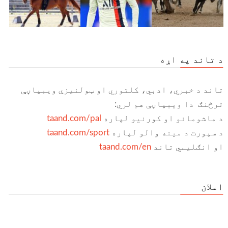
د تاند په اړه
تاند د خبري، ادبي، کلتوري او ټولنیزې ویبپاڼې
ترڅنګ دا ویبپاڼې هم لري:
د ماشومانو او کورنیو لپاره
taand.com/pal
د سپورت د مینه والو لپاره
taand.com/sport
او انګلیسي تاند
taand.com/en
اعلان