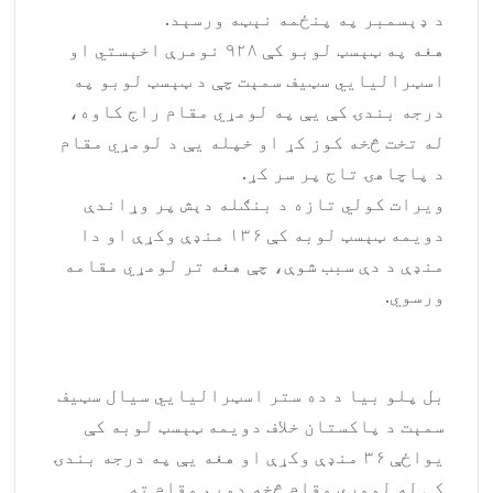
د ډېسمبر په پنځمه نېټه ورسېد.
هغه په ټېسټ لوبو کې ۹۲۸ نومرې اخېستي او
اسټرالیایي سټیف سمېت چې د ټېسټ لوبو په
درجه بندۍ کې یې په لومړي مقام راج کاوه،
له تخت څخه کوز کړ او خپله یې د لومړي مقام
د پاچاهۍ تاج پر سر کړ.
ویرات کولي تازه د بنګله دېش پر وړاندې
دویمه ټېسټ لوبه کې ۱۳۶ منډې وکړې او دا
منډې د دې سبب شوې، چې هغه تر لومړي مقامه
ورسوي.
بل پلو بیا د ده ستر اسټرالیایي سیال سټیف
سمېت د پاکستان خلاف دویمه ټېسټ لوبه کې
یواځې ۳۶ منډې وکړې او هغه یې په درجه بندۍ
کې له لومړي مقام څخه دویم مقام ته