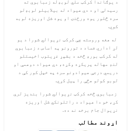
د يوګاندا کرکټ ملي لوبډله زمبابوې ته
رسېدلې او د دې هيواد له بيلابيلو لوبډلو
سره څلور يوه ورځنۍ او يوه شل اوريزه لوبه
کوي.
له هغه وروسته چې کرکټ نړيوالي شورا د يو
لړ اداري فساد د تورونو په اساس د زمبابوې
له کرکټ بورډ څخه د بشپړ غړیتوب اخيستلو
لنډ مهاله پرېکړه وکړه، دې هيواد دوهمې او
دريمي درجې هيوادونو سره په خپل کور کې د
لوبو کولو هڅې را پيل کړي.
زمبابوې څخه کرکټ نړيوالي شورا بنديز لرې
کړ، خو دا هيواد د راتلونکي شل اوريزه
نړيوال جام برخه نه ده.
اړوند مطالب