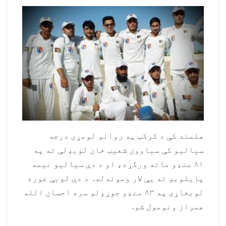
هلمند کې د کرکټ په روانو لومړی درجه
سياليو کې سباوون شعيب خان لوبډلې ته په
۸۱ منډو ماته ورکړه، او د دې سياليو نيمه
پايلوبو ته يې لار وموندله. د دې لوبې غوره
لوبغاړی په ۸۳ منډو جوړولو سره احسان الله
همراز ونومول شو.