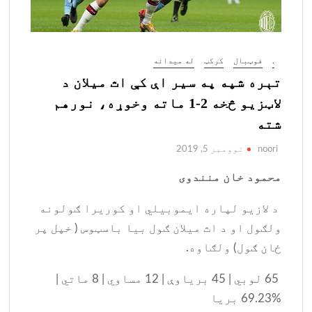
.
فوټبال
کرکټ
له میدانه
تېره شپه په سیر اې کې اث میلان د
لاټزیو څخه 2-1 ماته وخوړه، نورهم
شته
noori
نوومبر 5, 2019
محمود خان منندوی
د لازیو لپاره ایموبیلي او کوریرا ګولونه
ولګول او د اث میلان ګول بیا باسټوس ( خپل پر
ځان ګول) ولګاوه.
65 لوبي | 45 بریاوې | 12 مساوي | 8 ماتي |
%69.23 بریا