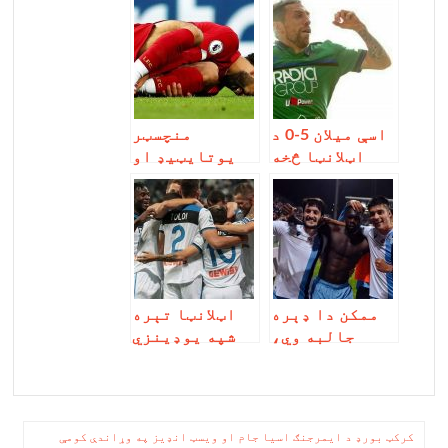
اسې میلان 5-0 د
منچسټر
اټلانټا څخه
یوتایټیډ او
سخته ماته
منچسرټ سیټي
وخوړه
له ګول لګولو
پرته ماته
وخوړه، نور هم
شته
ممکن دا ډېره
اټلانټا تېره
جالبه وي،
شپه یوډینزي
لاټزیو په سېر
ته په لومړۍ
ای کې کالیاري
نیمایي کې 4-0
لوبډله ماته
ماته ورکړه،
کړه
نور هم شته
ليکنه
کرکټ بورډ د ایمرجنګ اسیا جام او ویسټ انډیز په وړاندې کومې