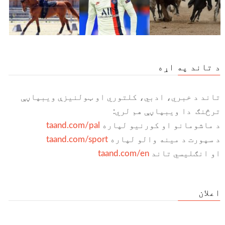
د تاند په اړه
تاند د خبري، ادبي، کلتوري او ټولنیزې ویبپاڼې
ترڅنګ دا ویبپاڼې هم لري:
د ماشومانو او کورنیو لپاره
taand.com/pal
د سپورت د مینه والو لپاره
taand.com/sport
او انګلیسي تاند
taand.com/en
اعلان